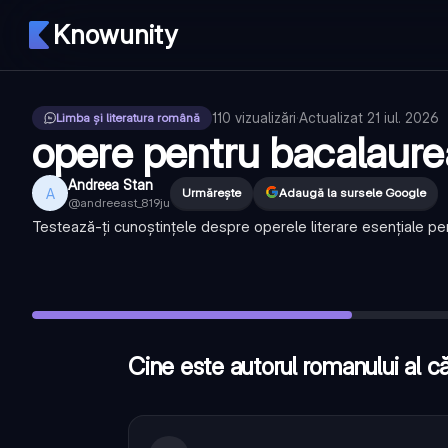
Knowunity
110
vizualizări
·
Actualizat
21 iul. 2026
Limba și literatura română
opere pentru bacalaure
Andreea Stan
A
Urmărește
Adaugă la sursele Google
@
andreeast_819ju
Testează-ți cunoștințele despre operele literare esențiale p
Cine este autorul romanului al cărui personaj principal este I
Moromeții, roman scris de Marin Preda, explorează destrămarea 
Care este tema principală a romanului Maitreyi scris de Mirc
Cine este autorul romanului al că