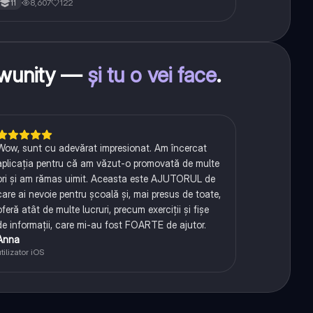
8,607
122
11
nowunity —
și tu o vei face
.
Wow, sunt cu adevărat impresionat. Am încercat
aplicația pentru că am văzut-o promovată de multe
ori și am rămas uimit. Aceasta este AJUTORUL de
care ai nevoie pentru școală și, mai presus de toate,
oferă atât de multe lucruri, precum exerciții și fișe
de informații, care mi-au fost FOARTE de ajutor.
Anna
tilizator iOS