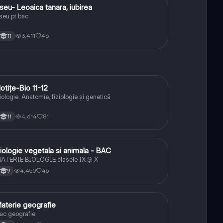
seu- Leoaica tanara, iubirea
Limba și literatura română
seu pt bac
3,411
46
11
otițe-Bio 11-12
Biologie
iologie. Anatomie, fiziologie și genetică
4,614
81
11
iologie vegetala si animala - BAC
Biologie
ATERIE BIOLOGIE clasele IX Şi X
4,450
45
9
aterie geografie
Geografie
ac geografie