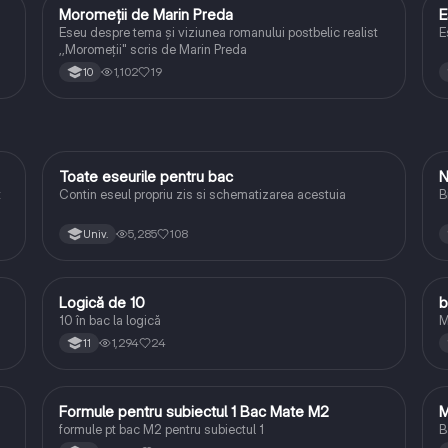
Moromeții de Marin Preda
E
Limba și literatura română
Eseu despre tema și viziunea romanului postbelic realist
E
,,Moromeții" scris de Marin Preda
1,102
19
10
Toate eseurile pentru bac
N
Limba și literatura română
t
Contin eseul propriu zis si schematizarea acestuia
B
5,285
108
Univ.
Logică de 10
b
Logică
10 în bac la logică
M
1,294
24
11
Formule pentru subiectul 1 Bac Mate M2
M
Matematică
formule pt bac M2 pentru subiectul 1
B