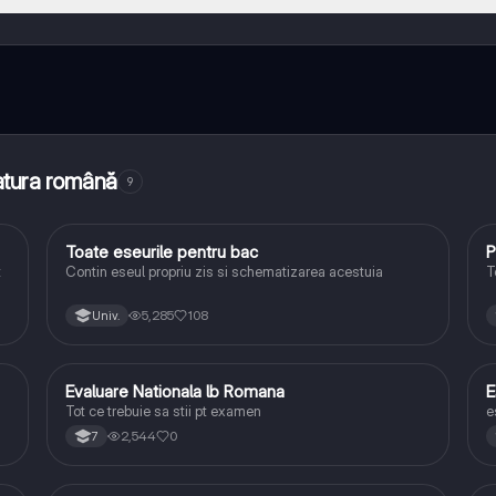
ază-te cu alți elevi, și primește ajutor instant - toate acestea la un cli
 multe funcționalități!
ratura română
9
Toate eseurile pentru bac
P
Limba și literatura română
t
Contin eseul propriu zis si schematizarea acestuia
T
5,285
108
Univ.
Evaluare Nationala lb Romana
E
Limba și literatura română
Tot ce trebuie sa stii pt examen
e
2,544
0
7