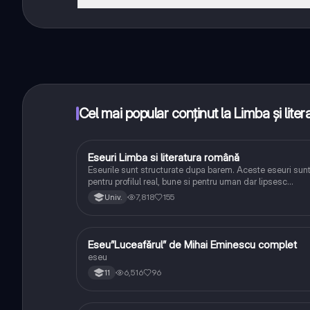
Da! Bucură-te de access la materiale de studiu, conecte
distanță. În plus, câștigă puncte ca să deblochezi mai
Cel mai popular conținut la Limba și lite
Eseuri Limba si literatura română
Limba și literatura română
Eseurile sunt structurate dupa barem. Aceste eseuri sun
pentru profilul real, bune si pentru uman dar lipsesc
relatiile dintre personaje si caracrerizarile.
7,818
155
Univ.
Eseu”Luceafărul” de Mihai Eminescu complet
Limba și literatura română
eseu
6,516
96
11