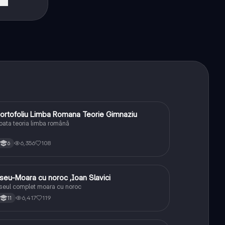
ck
ortofoliu Limba Romana Teorie Gimnaziu
Limba și literatura română
oata teoria limba română
6,356
108
6
seu-Moara cu noroc ,Ioan Slavici
Limba și literatura română
seul complet moara cu noroc
6,417
119
11