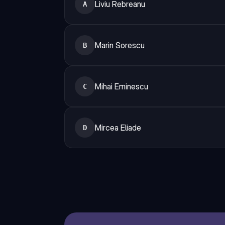
Liviu Rebreanu
A
Marin Sorescu
B
Mihai Eminescu
C
Mircea Eliade
D