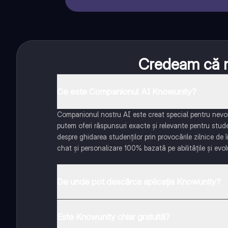
Credeam că nu
Ce este Companionul AI Knowunity?
Companionul nostru AI este creat special pentru nevoil
putem oferi răspunsuri exacte și relevante pentru stud
despre ghidarea studenților prin provocările zilnice de 
chat și personalizare 100% bazată pe abilitățile și evolu
De unde pot descărca aplicația Knowunity?
Aplicația este disponibilă în Google Play Store și Apple
Este Knowunity chiar gratuită?