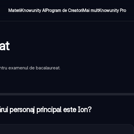
Materii
Knowunity AI
Program de Creatori
Mai mult
Knowunity Pro
at
entru examenul de bacalaureat.
on?
—
Liviu Rebreanu
familiei țărănești în contextul colectivizării.
—
Adevărat
ea Eliade?
—
Experiența exotică și inițiatică
rui personaj principal este Ion?