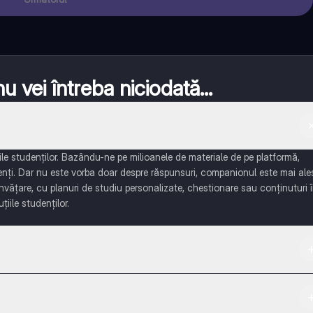
 vei întreba niciodată...
e studenților. Bazându-ne pe milioanele de materiale de pe platformă,
enți. Dar nu este vorba doar despre răspunsuri, companionul este mai ale
învățare, cu planuri de studiu personalizate, chestionare sau conținuturi 
țiile studenților.
 App Store.