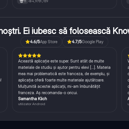
4,978
89
11
ii noștri. Ei iubesc să folosească K
4.6
/5
App Store
4.7
/5
Google Play
Această aplicație este super. Sunt atât de multe
materiale de studiu și ajutor pentru elevi [...]. Materia
mea mai problematică este franceza, de exemplu, și
!
aplicația oferă foarte multe materiale ajutătoare.
Mulțumită acestei aplicații, mi-am îmbunătățit
franceza. Aș recomanda-o oricui.
Samantha Klich
utilizator Android
u