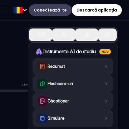
Conectează-te
Descarcă aplicația
0
Instrumente AI de studiu
NOU
Rezumat
Flashcard-uri
1
/
3
Chestionar
Simulare