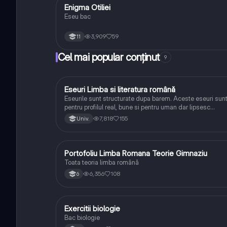
Enigma Otiliei
Limba și literatura română
Eseu bac
3,909
59
11
Cel mai popular conținut
9
Eseuri Limba si literatura română
Limba și literatura română
Eseurile sunt structurate dupa barem. Aceste eseuri sun
pentru profilul real, bune si pentru uman dar lipsesc
relatiile dintre personaje si caracrerizarile.
7,818
155
Univ.
Portofoliu Limba Romana Teorie Gimnaziu
Limba și literatura română
Toata teoria limba română
6,356
108
6
Exercitii biologie
Biologie
Bac biologie