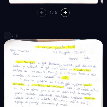
1
/
3
of
3
1