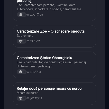
personaj)
Eseu caracterizare personaj. Contine: date
autor+opera, incadrare in specie, caracterizare
personaj(statut social, moral, psihologic), + RELATIA
2,021
28
11
DINTRE CELE DOUA PERSONAJE. 2 trasaturi .
Titlul,modalitatile de caracterizare .
Caracterizare Zoe - O scrisoare pierduta
Limba și literatura română
Bac romana
788
21
11
Caracterizare Ștefan Gheorghidiu
Limba și literatura română
Eseu- particularități de construcție a unui personaj
dintr-un roman psihologic
1,112
16
11
Relație două personaje moara cu noroc
Limba și literatura română
Moara cu noroc
1,022
12
11