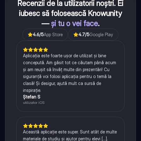
Recenzii de la utilizatorii noștri. Ei
iubesc să folosească Knowunity
—
și tu o vei face
.
4.6
/5
App Store
4.7
/5
Google Play
Aplicația este foarte ușor de utilizat și bine
concepută. Am găsit tot ce căutam până acum
și am reușit să învăț multe din prezentări! Cu
siguranță voi folosi aplicația pentru o temă la
clasă! Și desigur, ajută mult ca sursă de
inspirație.
Ștefan S
utilizator iOS
Această aplicație este super. Sunt atât de multe
materiale de studiu și ajutor pentru elevi [...].