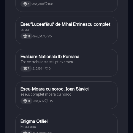
6,356
108
6
Eseu”Luceafărul” de Mihai Eminescu complet
Limba și literatura română
eseu
6,517
96
11
Evaluare Nationala lb Romana
Limba și literatura română
Tot ce trebuie sa stii pt examen
2,544
0
7
Eseu-Moara cu noroc ,Ioan Slavici
Limba și literatura română
eseul complet moara cu noroc
6,417
119
11
Enigma Otiliei
Limba și literatura română
Eseu bac