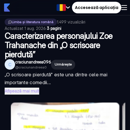
Accesează aplicația
1.499
vizualizări
·
Limba și literatura română
Actualizat
1 aug. 2026
·
3 pagini
Caracterizarea personajului Zoe
Trahanache din „O scrisoare
pierdută”
craciunandreea096
C
Urmărește
@
craciunandreea0
„O scrisoare pierdută" este una dintre cele mai
importante comedii...
Afișează mai mult