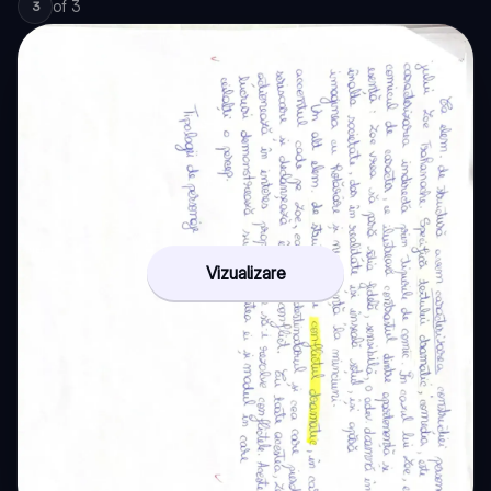
of
3
3
Vizualizare