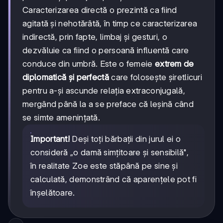
Caracterizarea directă o prezintă ca fiind
agitată și nehotărâtă, în timp ce caracterizarea
indirectă, prin fapte, limbaj și gesturi, o
dezvăluie ca fiind o persoană influentă care
conduce din umbră. Este o femeie
extrem de
diplomatică și perfectă
care folosește șiretlicuri
pentru a-și ascunde relația extraconjugală,
mergând până la a se preface că leșină când
se simte amenințată.
Important!
Deși toți bărbații din jurul ei o
consideră „o damă simțitoare și sensibilă",
în realitate Zoe este stăpână pe sine și
calculată, demonstrând că aparențele pot fi
înșelătoare.