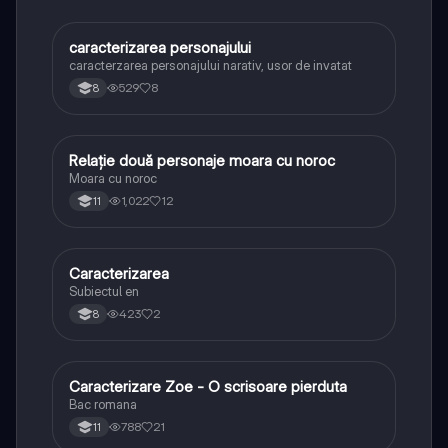
caracterizarea personajului
Limba și literatura română
caracterzarea personajului narativ, usor de invatat
529
8
8
Relație două personaje moara cu noroc
Limba și literatura română
Moara cu noroc
1,022
12
11
Caracterizarea
Limba și literatura română
Subiectul en
423
2
8
Caracterizare Zoe - O scrisoare pierduta
Limba și literatura română
Bac romana
788
21
11