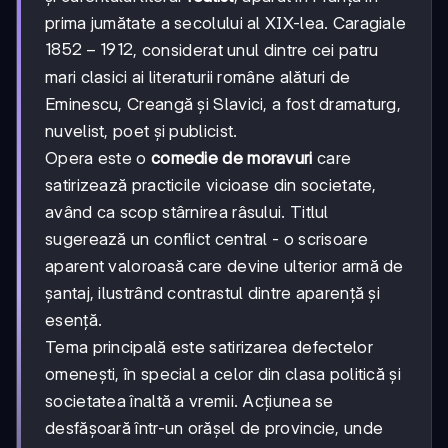
prima jumătate a secolului al XIX-lea. Caragiale
1852-
1852
−
1912
, considerat unul dintre cei patru
1912
mari clasici ai literaturii române alături de
Eminescu, Creangă și Slavici, a fost dramaturg,
nuvelist, poet și publicist.
Opera este o
comedie de moravuri
care
satirizează practicile vicioase din societate,
având ca scop stârnirea râsului. Titlul
sugerează un conflict central - o scrisoare
aparent valoroasă care devine ulterior armă de
șantaj, ilustrând contrastul dintre aparență și
esență.
Tema principală este satirizarea defectelor
omenești, în special a celor din clasa politică și
societatea înaltă a vremii. Acțiunea se
desfășoară într-un orășel de provincie, unde