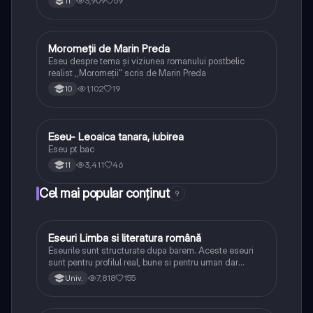
3,909
59
11
Moromeții de Marin Preda
Limba și literatura română
Eseu despre tema și viziunea romanului postbelic
realist ,,Moromeții" scris de Marin Preda
1,102
19
10
Eseu- Leoaica tanara, iubirea
Limba și literatura română
Eseu pt bac
3,411
46
11
Cel mai popular conținut
9
Eseuri Limba si literatura română
Limba și literatura română
Eseurile sunt structurate dupa barem. Aceste eseuri
sunt pentru profilul real, bune si pentru uman dar
lipsesc relatiile dintre personaje si caracrerizarile.
7,818
155
Univ.