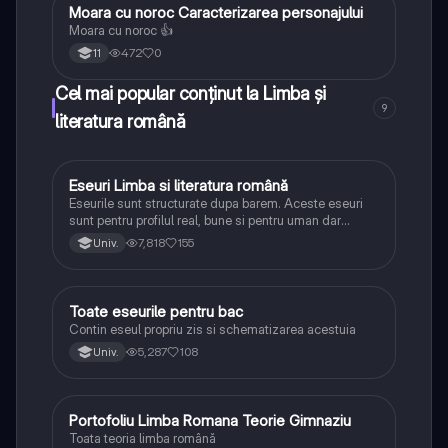
Moara cu noroc Caracterizarea personajului
Limba și literatura română
Moara cu noroc 👍
472
0
11
Cel mai popular conținut la Limba și
9
literatura română
Eseuri Limba si literatura română
Limba și literatura română
Eseurile sunt structurate dupa barem. Aceste eseuri
sunt pentru profilul real, bune si pentru uman dar
lipsesc relatiile dintre personaje si caracrerizarile.
7,818
155
Univ.
Toate eseurile pentru bac
Limba și literatura română
Contin eseul propriu zis si schematizarea acestuia
5,287
108
Univ.
Portofoliu Limba Romana Teorie Gimnaziu
Limba și literatura română
Toata teoria limba română