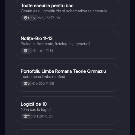
Toate eseurile pentru bac
Limba și literatura română
Contin eseul propriu zis si schematizarea acestuia
5,287
108
Univ.
Notițe-Bio 11-12
Biologie
Biologie. Anatomie, fiziologie și genetică
4,614
81
11
Portofoliu Limba Romana Teorie Gimnaziu
Limba și literatura română
Toata teoria limba română
6,356
108
6
Logică de 10
Logică
10 în bac la logică
1,294
24
11