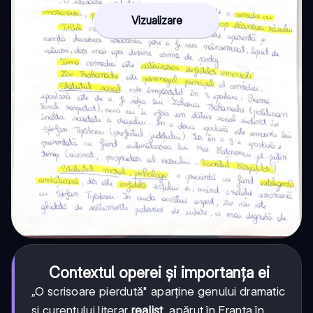
Vizualizare
Contextul operei și importanța ei
„O scrisoare pierdută" aparține genului dramatic
și curentului literar
realist
, apărut în Franța în