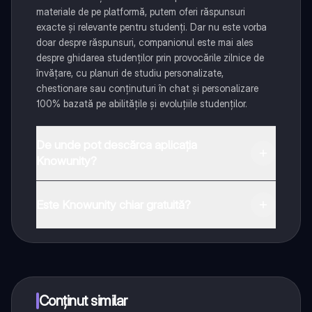
materiale de pe platformă, putem oferi răspunsuri
exacte și relevante pentru studenți. Dar nu este vorba
doar despre răspunsuri, companionul este mai ales
despre ghidarea studenților prin provocările zilnice de
învățare, cu planuri de studiu personalizate,
chestionare sau conținuturi în chat și personalizare
100% bazată pe abilitățile și evoluțiile studenților.
De unde pot descărca aplicația
Knowunity?
Aplicația este disponibilă în Google Play Store și Apple
App Store.
Este Knowunity chiar gratuită?
Da! Bucură-te de access la materiale de studiu,
conectează-te cu alți elevi, și primește ajutor instant -
toate acestea la un click distanță. În plus, câștigă
puncte ca să deblochezi mai multe funcționalități!
Conținut similar