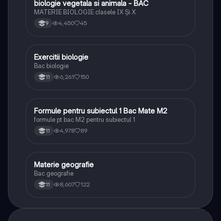
biologie vegetala si animala - BAC
Biologie
MATERIE BIOLOGIE clasele IX Şi X
4,450
45
9
Exercitii biologie
Biologie
Bac biologie
6,261
150
11
Formule pentru subiectul 1 Bac Mate M2
Matematică
formule pt bac M2 pentru subiectul 1
4,978
89
11
Materie geografie
Geografie
Bac geografie
8,607
122
11