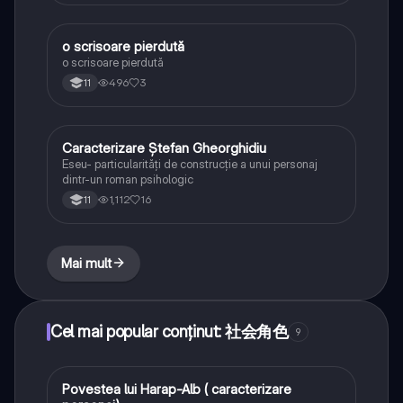
o scrisoare pierdută
Limba și literatura română
o scrisoare pierdută
496
3
11
Caracterizare Ștefan Gheorghidiu
Limba și literatura română
Eseu- particularități de construcție a unui personaj
dintr-un roman psihologic
1,112
16
11
Mai mult
Cel mai popular conținut: 社会角色
9
Povestea lui Harap-Alb ( caracterizare
Limba și literatura română