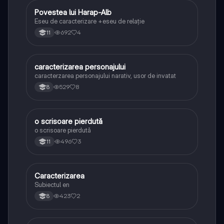
Povestea lui Harap-Alb
Limba și literatura română
Eseu de caracterizare +eseu de relație
692
4
11
caracterizarea personajului
Limba și literatura română
caracterzarea personajului narativ, usor de invatat
529
8
8
o scrisoare pierdută
Limba și literatura română
o scrisoare pierdută
496
3
11
Caracterizarea
Limba și literatura română
Subiectul en
423
2
8