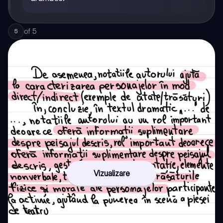
of
5
5
Vizualizare