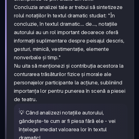
Concluzia analizei tale ar trebui să sintetizeze
rolul notațiilor în textul dramatic studiat: "În
concluzie, în textul dramatic... de..., notațiile
autorului au un rol important deoarece oferă
informații suplimentare despre peisajul descris,
gesturi, mimică, vestimentație, elemente
nonverbale și timp."
Nu uita să menționezi și contribuția acestora la
conturarea trăsăturilor fizice și morale ale
personajelor participante la acțiune, subliniind
importanța lor pentru punerea în scenă a piesei
de teatru.
💡 Când analizezi notațiile autorului,
gândește-te cum ar fi piesa fără ele - vei
înțelege imediat valoarea lor în textul
dramatic!