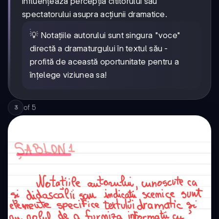
influențează percepția cititorului sau
spectatorului asupra acțiunii dramatice.
💡 Notațiile autorului sunt singura "voce"
directă a dramaturgului în textul său -
profită de această oportunitate pentru a
înțelege viziunea sa!
of
5
3