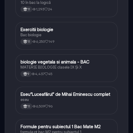
10 în bac la logică
1,293
24
11
Exercitii biologie
Biologie
Bac biologie
6,250
149
11
biologie vegetala si animala - BAC
Biologie
MATERIE BIOLOGIE clasele IX Şi X
4,437
45
9
Eseu”Luceafărul” de Mihai Eminescu complet
Limba și literatura română
eseu
6,509
96
11
Formule pentru subiectul 1 Bac Mate M2
Matematică
formule pt bac M2 pentru subiectul 1