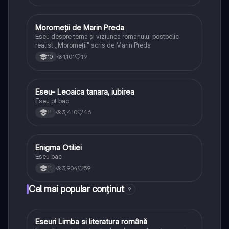
Moromeții de Marin Preda
Limba și literatura română
Eseu despre tema și viziunea romanului postbelic
realist ,,Moromeții" scris de Marin Preda
1,101
19
10
Eseu- Leoaica tanara, iubirea
Limba și literatura română
Eseu pt bac
3,410
46
11
Enigma Otiliei
Limba și literatura română
Eseu bac
3,904
59
11
Cel mai popular conținut
9
Eseuri Limba si literatura română
Limba și literatura română