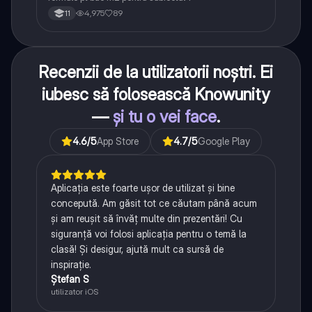
4,975
89
11
Recenzii de la utilizatorii noștri. Ei
iubesc să folosească Knowunity
—
și tu o vei face
.
4.6
/5
App Store
4.7
/5
Google Play
Aplicația este foarte ușor de utilizat și bine
concepută. Am găsit tot ce căutam până acum
și am reușit să învăț multe din prezentări! Cu
siguranță voi folosi aplicația pentru o temă la
clasă! Și desigur, ajută mult ca sursă de
inspirație.
Ștefan S
utilizator iOS