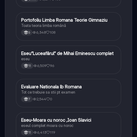
Portofoliu Limba Romana Teorie Gimnaziu
Limba și literatura română
Toata teoria limba română
6,348
108
6
Eseu”Luceafărul” de Mihai Eminescu complet
Limba și literatura română
eseu
6,509
96
11
Evaluare Nationala lb Romana
Limba și literatura română
Tot ce trebuie sa stii pt examen
2,544
0
7
Eseu-Moara cu noroc ,Ioan Slavici
Limba și literatura română
eseul complet moara cu noroc
6,413
119
11