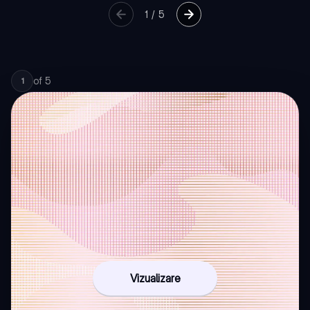
1
/
5
of
5
1
Vizualizare