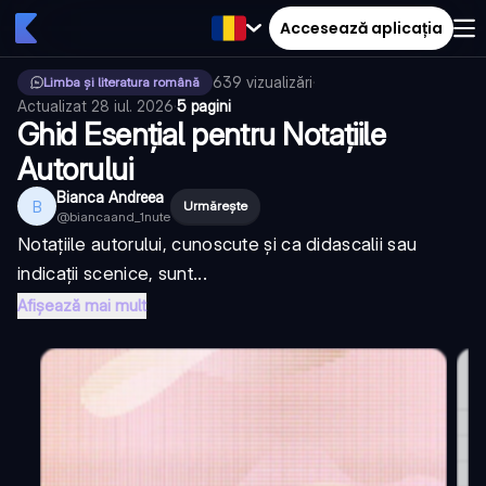
Accesează aplicația
639
vizualizări
·
Limba și literatura română
Actualizat
28 iul. 2026
·
5 pagini
Ghid Esențial pentru Notațiile
Autorului
Bianca Andreea
B
Urmărește
@
biancaand_1nute
Notațiile autorului, cunoscute și ca didascalii sau
indicații scenice, sunt...
Afișează mai mult