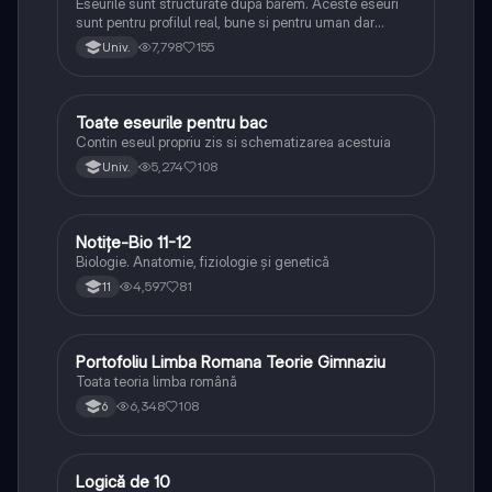
Eseurile sunt structurate dupa barem. Aceste eseuri
sunt pentru profilul real, bune si pentru uman dar
lipsesc relatiile dintre personaje si caracrerizarile.
7,798
155
Univ.
Toate eseurile pentru bac
Limba și literatura română
Contin eseul propriu zis si schematizarea acestuia
5,274
108
Univ.
Notițe-Bio 11-12
Biologie
Biologie. Anatomie, fiziologie și genetică
4,597
81
11
Portofoliu Limba Romana Teorie Gimnaziu
Limba și literatura română
Toata teoria limba română
6,348
108
6
Logică de 10
Logică