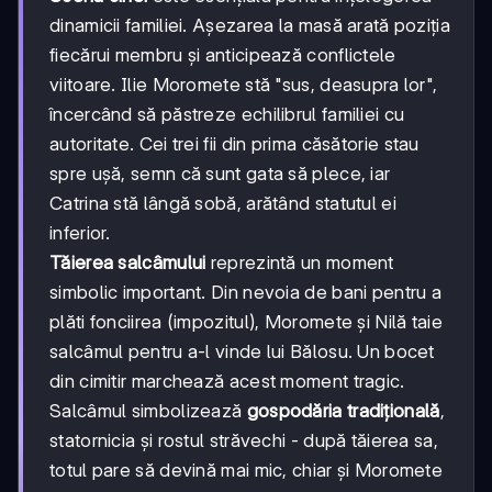
dinamicii familiei. Așezarea la masă arată poziția
fiecărui membru și anticipează conflictele
viitoare. Ilie Moromete stă "sus, deasupra lor",
încercând să păstreze echilibrul familiei cu
autoritate. Cei trei fii din prima căsătorie stau
spre ușă, semn că sunt gata să plece, iar
Catrina stă lângă sobă, arătând statutul ei
inferior.
Tăierea salcâmului
reprezintă un moment
simbolic important. Din nevoia de bani pentru a
plăti fonciirea (impozitul), Moromete și Nilă taie
salcâmul pentru a-l vinde lui Bălosu. Un bocet
din cimitir marchează acest moment tragic.
Salcâmul simbolizează
gospodăria tradițională
,
statornicia și rostul străvechi - după tăierea sa,
totul pare să devină mai mic, chiar și Moromete