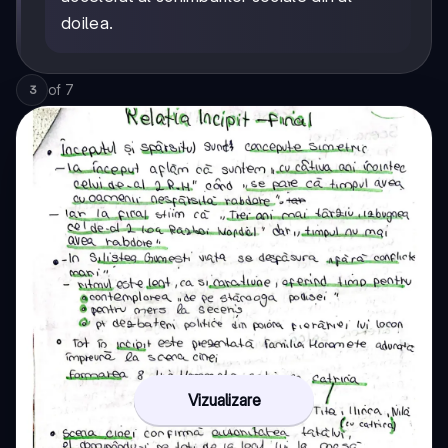
doilea.
of
7
3
Vizualizare