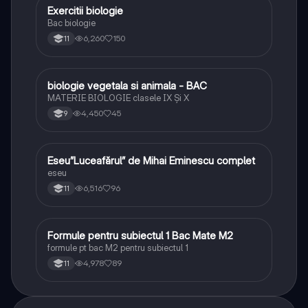
Exercitii biologie
Biologie
Bac biologie
6,260
150
11
biologie vegetala si animala - BAC
Biologie
MATERIE BIOLOGIE clasele IX Şi X
4,450
45
9
Eseu”Luceafărul” de Mihai Eminescu complet
Limba și literatura română
eseu
6,516
96
11
Formule pentru subiectul 1 Bac Mate M2
Matematică
formule pt bac M2 pentru subiectul 1
4,978
89
11