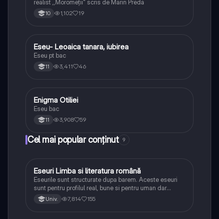
realist ,,Moromeții" scris de Marin Preda
1,102
19
10
Eseu- Leoaica tanara, iubirea
Limba și literatura română
Eseu pt bac
3,411
46
11
Enigma Otiliei
Limba și literatura română
Eseu bac
3,908
59
11
Cel mai popular conținut
9
Eseuri Limba si literatura română
Limba și literatura română
Eseurile sunt structurate dupa barem. Aceste eseuri
sunt pentru profilul real, bune si pentru uman dar
lipsesc relatiile dintre personaje si caracrerizarile.
7,814
155
Univ.