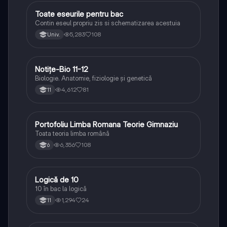
Toate eseurile pentru bac
Limba și literatura română
Contin eseul propriu zis si schematizarea acestuia
5,283
108
Univ.
Notițe-Bio 11-12
Biologie
Biologie. Anatomie, fiziologie și genetică
4,612
81
11
Portofoliu Limba Romana Teorie Gimnaziu
Limba și literatura română
Toata teoria limba română
6,356
108
6
Logică de 10
Logică
10 în bac la logică
1,294
24
11