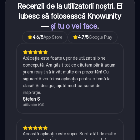
Recenzii de la utilizatorii noștri. Ei
iubesc să folosească Knowunity
—
și tu o vei face
.
4.6
/5
App Store
4.7
/5
Google Play
Aplicația este foarte ușor de utilizat și bine
concepută. Am găsit tot ce căutam până acum
și am reușit să învăț multe din prezentări! Cu
siguranță voi folosi aplicația pentru o temă la
clasă! Și desigur, ajută mult ca sursă de
inspirație.
Ștefan S
utilizator iOS
Această aplicație este super. Sunt atât de multe