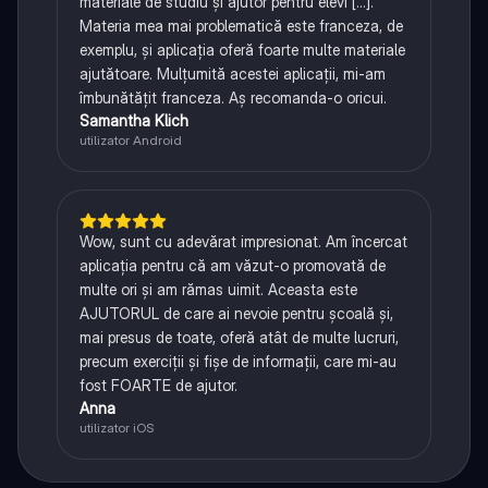
materiale de studiu și ajutor pentru elevi [...].
Materia mea mai problematică este franceza, de
exemplu, și aplicația oferă foarte multe materiale
ajutătoare. Mulțumită acestei aplicații, mi-am
îmbunătățit franceza. Aș recomanda-o oricui.
Samantha Klich
utilizator Android
Wow, sunt cu adevărat impresionat. Am încercat
aplicația pentru că am văzut-o promovată de
multe ori și am rămas uimit. Aceasta este
AJUTORUL de care ai nevoie pentru școală și,
mai presus de toate, oferă atât de multe lucruri,
precum exerciții și fișe de informații, care mi-au
fost FOARTE de ajutor.
Anna
utilizator iOS