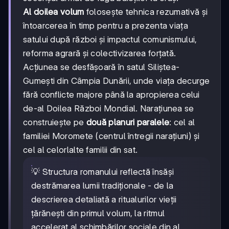
Al doilea volum
folosește tehnica rezumativă și
întoarcerea în timp pentru a prezenta viața
satului după război și impactul comunismului,
reforma agrară și colectivizarea forțată.
Acțiunea se desfășoară în satul Siliștea-
Gumești din Câmpia Dunării, unde viața decurge
fără conflicte majore până la apropierea celui
de-al Doilea Război Mondial. Narațiunea se
construiește pe
două planuri paralele
: cel al
familiei Moromete (centrul întregii narațiuni) și
cel al celorlalte familii din sat.
💡 Structura romanului reflectă însăși
destrămarea lumii tradiționale - de la
descrierea detaliată a ritualurilor vieții
țărănești din primul volum, la ritmul
accelerat al schimbărilor sociale din al