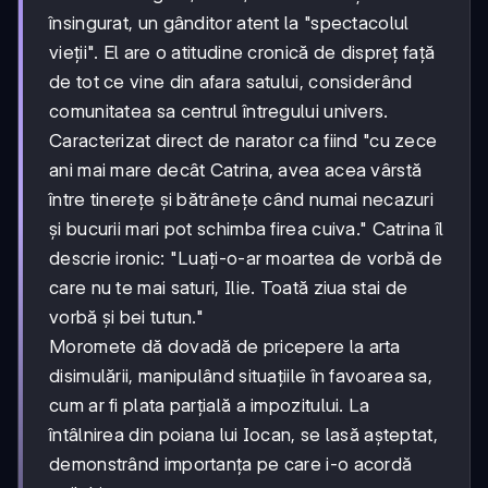
însingurat, un gânditor atent la "spectacolul
vieții". El are o atitudine cronică de dispreț față
de tot ce vine din afara satului, considerând
comunitatea sa centrul întregului univers.
Caracterizat direct de narator ca fiind "cu zece
ani mai mare decât Catrina, avea acea vârstă
între tinerețe și bătrânețe când numai necazuri
și bucurii mari pot schimba firea cuiva." Catrina îl
descrie ironic: "Luați-o-ar moartea de vorbă de
care nu te mai saturi, Ilie. Toată ziua stai de
vorbă și bei tutun."
Moromete dă dovadă de pricepere la arta
disimulării, manipulând situațiile în favoarea sa,
cum ar fi plata parțială a impozitului. La
întâlnirea din poiana lui Iocan, se lasă așteptat,
demonstrând importanța pe care i-o acordă