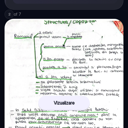
of
7
2
Vizualizare