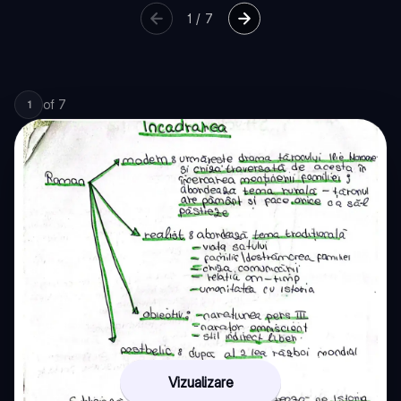
1
/
7
of
7
1
Vizualizare