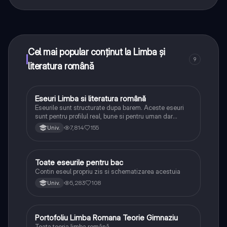
Da! Bucură-te de access la materiale de studiu,
conectează-te cu alți elevi, și primește ajutor instant -
toate acestea la un click distanță. În plus, câștigă
puncte ca să deblochezi mai multe funcționalități!
Cel mai popular conținut la Limba și
9
literatura română
Eseuri Limba si literatura română
Limba și literatura română
Eseurile sunt structurate dupa barem. Aceste eseuri
sunt pentru profilul real, bune si pentru uman dar
lipsesc relatiile dintre personaje si caracrerizarile.
7,814
155
Univ.
Toate eseurile pentru bac
Limba și literatura română
Contin eseul propriu zis si schematizarea acestuia
5,283
108
Univ.
Portofoliu Limba Romana Teorie Gimnaziu
Limba și literatura română
Toata teoria limba română