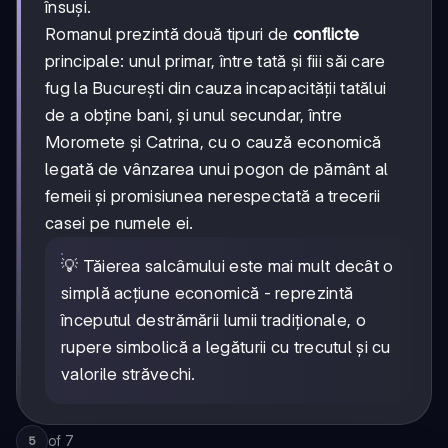
însuși.
Romanul prezintă două tipuri de
conflicte
principale: unul primar, între tată și fiii săi care
fug la București din cauza incapacității tatălui
de a obține bani, și unul secundar, între
Moromete și Catrina, cu o cauză economică
legată de vânzarea unui pogon de pământ al
femeii și promisiunea nerespectată a trecerii
casei pe numele ei.
💡 Tăierea salcâmului este mai mult decât o
simplă acțiune economică - reprezintă
începutul destrămării lumii tradiționale, o
rupere simbolică a legăturii cu trecutul și cu
valorile străvechi.
of
7
5