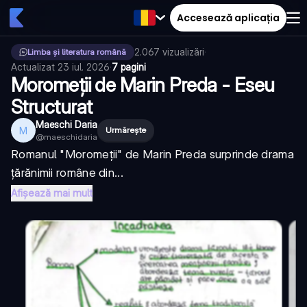
Accesează aplicația
2.067
vizualizări
·
Limba și literatura română
Actualizat
23 iul. 2026
·
7 pagini
Moromeții de Marin Preda - Eseu
Structurat
Maeschi Daria
M
Urmărește
@
maeschidaria
Romanul "Moromeții" de Marin Preda surprinde drama
țărănimii române din...
Afișează mai mult