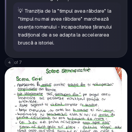
💡 Tranziția de la "timpul avea răbdare" la
"timpul nu mai avea răbdare" marchează
esența romanului - incapacitatea țăranului
tradițional de a se adapta la accelerarea
bruscă a istoriei.
of
7
4