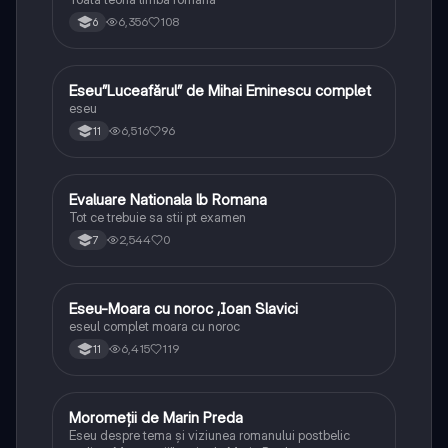
6,356
108
6
Eseu”Luceafărul” de Mihai Eminescu complet
Limba și literatura română
eseu
6,516
96
11
Evaluare Nationala lb Romana
Limba și literatura română
Tot ce trebuie sa stii pt examen
2,544
0
7
Eseu-Moara cu noroc ,Ioan Slavici
Limba și literatura română
eseul complet moara cu noroc
6,415
119
11
Moromeții de Marin Preda
Limba și literatura română
Eseu despre tema și viziunea romanului postbelic