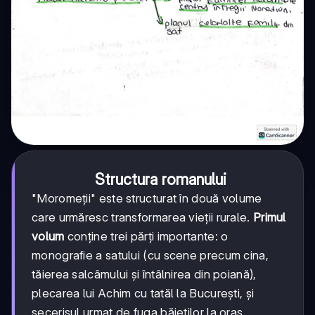
Structura romanului
"Moromeții" este structurat în două volume
care urmăresc transformarea vieții rurale.
Primul
volum
conține trei părți importante: o
monografie a satului (cu scene precum cina,
tăierea salcâmului și întâlnirea din poiană),
plecarea lui Achim cu tatăl la București, și
secerișul urmat de fuga băieților la oraș.