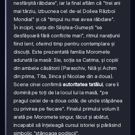
nesfârșită răbdare", iar la final aflăm că "trei ani
mai târziu, izbucnea cel de-al Doilea Război
Mondial" și că "timpul nu mai avea răbdare".
În incipit, viața din Siliștea-Gumești "se
desfășoară fără conflicte mari", ritmul narațiunii
fiind lent, oferind timp pentru contemplare și
discuții. Este prezentată familia Moromete
adunată la masă: Ilie, soția sa Catrina, și copiii
din ambele căsătorii (Paraschiv, Nilă și Achim
din prima, Tita, Ilinca și Nicolae din a doua).
Scena cinei confirmă
autoritatea tatălui
, care îi
domină pe toți de la locul lui la masă, "pe
pragul celei de-a doua odăi, de unde stăpânea
cu privirea pe fiecare". Finalul primului volum îl
arată pe Moromete singur, tăcut și abătut,
incapabil să înțeleagă cursul istoriei și părăsind
simbolic "stănoaga podișcii".