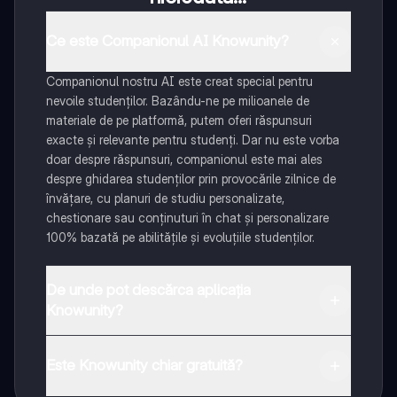
Ce este Companionul AI Knowunity?
Companionul nostru AI este creat special pentru
nevoile studenților. Bazându-ne pe milioanele de
materiale de pe platformă, putem oferi răspunsuri
exacte și relevante pentru studenți. Dar nu este vorba
doar despre răspunsuri, companionul este mai ales
despre ghidarea studenților prin provocările zilnice de
învățare, cu planuri de studiu personalizate,
chestionare sau conținuturi în chat și personalizare
100% bazată pe abilitățile și evoluțiile studenților.
De unde pot descărca aplicația
Knowunity?
Aplicația este disponibilă în Google Play Store și Apple
App Store.
Este Knowunity chiar gratuită?