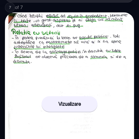
of
7
7
Vizualizare