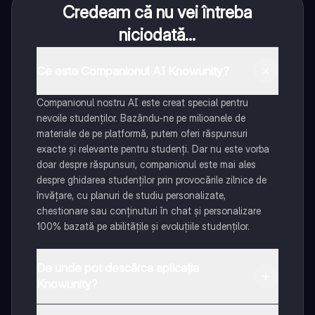
Credeam că nu vei întreba
niciodată...
Ce este Companionul AI Knowunity?
Companionul nostru AI este creat special pentru
nevoile studenților. Bazându-ne pe milioanele de
materiale de pe platformă, putem oferi răspunsuri
exacte și relevante pentru studenți. Dar nu este vorba
doar despre răspunsuri, companionul este mai ales
despre ghidarea studenților prin provocările zilnice de
învățare, cu planuri de studiu personalizate,
chestionare sau conținuturi în chat și personalizare
100% bazată pe abilitățile și evoluțiile studenților.
De unde pot descărca aplicația
Knowunity?
Aplicația este disponibilă în Google Play Store și Apple