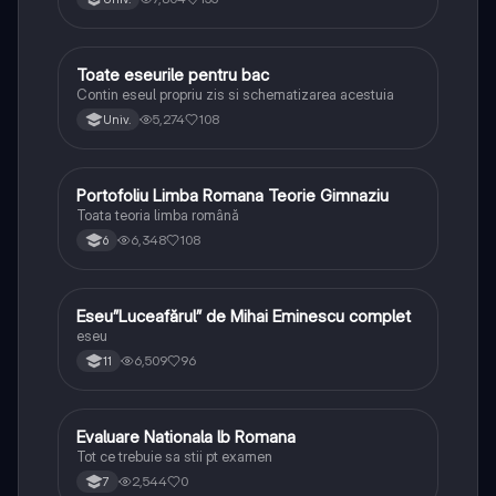
Toate eseurile pentru bac
Limba și literatura română
Contin eseul propriu zis si schematizarea acestuia
5,274
108
Univ.
Portofoliu Limba Romana Teorie Gimnaziu
Limba și literatura română
Toata teoria limba română
6,348
108
6
Eseu”Luceafărul” de Mihai Eminescu complet
Limba și literatura română
eseu
6,509
96
11
Evaluare Nationala lb Romana
Limba și literatura română
Tot ce trebuie sa stii pt examen
2,544
0
7