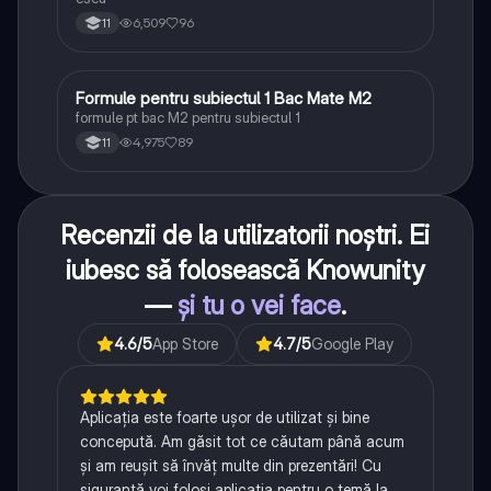
6,509
96
11
Formule pentru subiectul 1 Bac Mate M2
Matematică
formule pt bac M2 pentru subiectul 1
4,975
89
11
Recenzii de la utilizatorii noștri. Ei
iubesc să folosească Knowunity
—
și tu o vei face
.
4.6
/5
App Store
4.7
/5
Google Play
Aplicația este foarte ușor de utilizat și bine
concepută. Am găsit tot ce căutam până acum
și am reușit să învăț multe din prezentări! Cu
siguranță voi folosi aplicația pentru o temă la