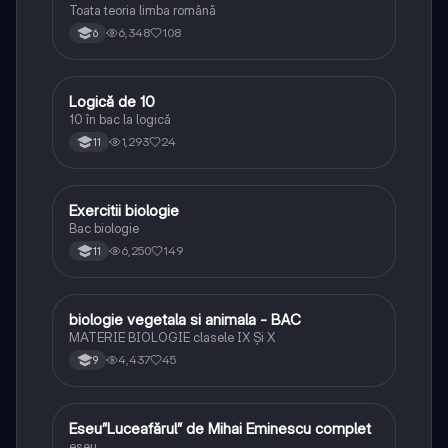
Toata teoria limba română
6,348
108
6
Logică de 10
Logică
10 în bac la logică
1,293
24
11
Exercitii biologie
Biologie
Bac biologie
6,250
149
11
biologie vegetala si animala - BAC
Biologie
MATERIE BIOLOGIE clasele IX Şi X
4,437
45
9
Eseu”Luceafărul” de Mihai Eminescu complet
Limba și literatura română
eseu