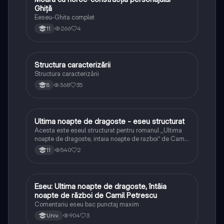
Ghiță
Eeseu-Ghita complet
266
4
11
Structura caracterizării
Limba și literatura română
Structura caracterizării
368
35
8
Ultima noapte de dragoste - eseu structurat
Limba și literatura română
Acesta este eseul structurat pentru romanul ,,Ultima
noapte de dragoste, intaia noapte de razboi” de Camil
Petrescu
540
2
11
Eseu: Ultima noapte de dragoste, întâia
Limba și literatura română
noapte de război de Camil Petrescu
Comentariu eseu bac punctaj maxim
904
3
Univ.