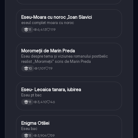
Eseu-Moara cu noroc ,Ioan Slavici
Limba și literatura română
eseul complet moara cu noroc
6,413
119
11
Moromeții de Marin Preda
Limba și literatura română
Eseu despre tema și viziunea romanului postbelic
realist ,,Moromeții" scris de Marin Preda
1,101
19
10
Eseu- Leoaica tanara, iubirea
Limba și literatura română
Eseu pt bac
3,410
46
11
Enigma Otiliei
Limba și literatura română
Eseu bac
3,904
59
11