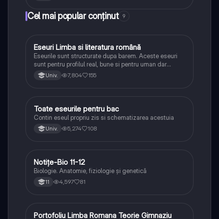
Cel mai popular conținut
9
Eseuri Limba si literatura română
Limba și literatura română
Eseurile sunt structurate dupa barem. Aceste eseuri
sunt pentru profilul real, bune si pentru uman dar
lipsesc relatiile dintre personaje si caracrerizarile.
7,804
155
Univ.
Toate eseurile pentru bac
Limba și literatura română
Contin eseul propriu zis si schematizarea acestuia
5,274
108
Univ.
Notițe-Bio 11-12
Biologie
Biologie. Anatomie, fiziologie și genetică
4,597
81
11
Portofoliu Limba Romana Teorie Gimnaziu
Limba și literatura română