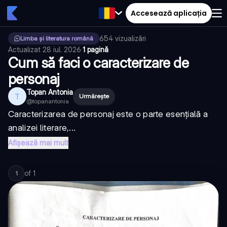
Accesează aplicația
654
vizualizări
·
Limba și literatura română
Actualizat
28 iul. 2026
·
1 pagină
Cum să faci o caracterizare de
personaj
Topan Antonia
T
Urmărește
@
topanantonia
Caracterizarea de personaj este o parte esențială a
analizei literare,...
Afișează mai mult
of
1
1