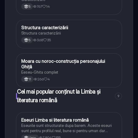
767
14
8
Structura caracterizării
Limba și literatura română
Structura caracterizării
368
35
8
Moara cu noroc-construcția personajului
Limba și literatura română
Ghiță
Eeseu-Ghita complet
266
4
11
Cel mai popular conținut la Limba și
9
literatura română
Eseuri Limba si literatura română
Limba și literatura română
Eseurile sunt structurate dupa barem. Aceste eseuri
sunt pentru profilul real, bune si pentru uman dar
lipsesc relatiile dintre personaje si caracrerizarile.
7,804
155
Univ.