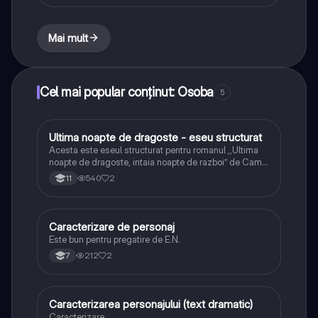
Mai mult
Cel mai popular conținut: Osoba
5
Ultima noapte de dragoste - eseu structurat
Limba și literatura română
Acesta este eseul structurat pentru romanul ,,Ultima
noapte de dragoste, intaia noapte de razboi” de Camil
Petrescu
540
2
11
Caracterizare de personaj
Limba și literatura română
Este bun pentru pregatire de E.N.
212
2
7
Caracterizarea personajului (text dramatic)
Limba și literatura română
Caracterizare