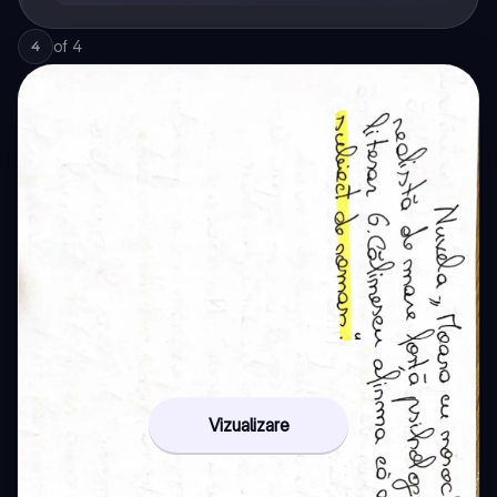
of
4
4
Vizualizare