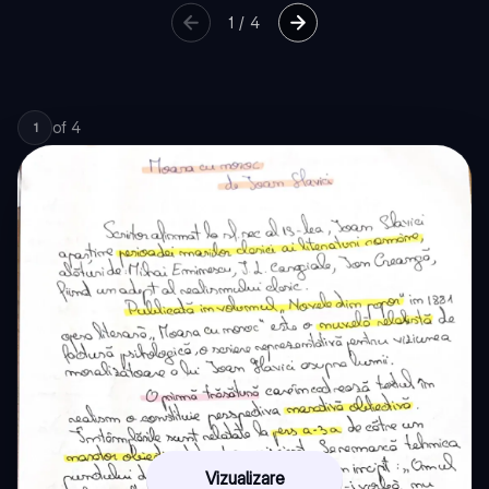
1
/
4
of
4
1
Vizualizare