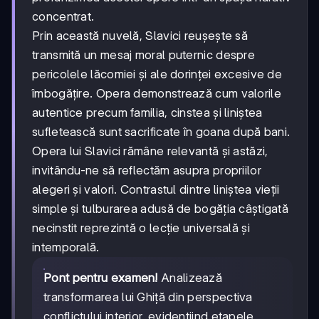
concentrat.
Prin această nuvelă, Slavici reușește să
transmită un mesaj moral puternic despre
pericolele lăcomiei și ale dorinței excesive de
îmbogățire. Opera demonstrează cum valorile
autentice precum familia, cinstea și liniștea
sufletească sunt sacrificate în goana după bani.
Opera lui Slavici rămâne relevantă și astăzi,
invitându-ne să reflectăm asupra propriilor
alegeri și valori. Contrastul dintre liniștea vieții
simple și tulburarea adusă de bogăția câștigată
necinstit reprezintă o lecție universală și
intemporală.
Pont pentru examen!
Analizează
transformarea lui Ghiță din perspectiva
conflictului interior, evidențiind etapele