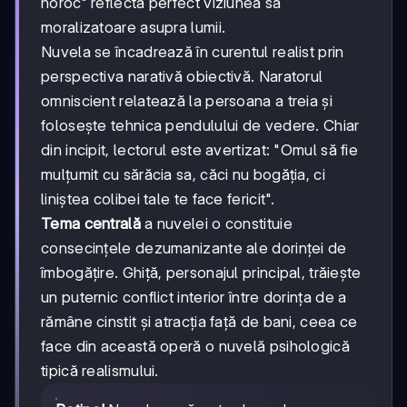
noroc" reflectă perfect viziunea sa
moralizatoare asupra lumii.
Nuvela se încadrează în curentul realist prin
perspectiva narativă obiectivă. Naratorul
omniscient relatează la persoana a treia și
folosește tehnica pendulului de vedere. Chiar
din incipit, lectorul este avertizat: "Omul să fie
mulțumit cu sărăcia sa, căci nu bogăția, ci
liniștea colibei tale te face fericit".
Tema centrală
a nuvelei o constituie
consecințele dezumanizante ale dorinței de
îmbogățire. Ghiță, personajul principal, trăiește
un puternic conflict interior între dorința de a
rămâne cinstit și atracția față de bani, ceea ce
face din această operă o nuvelă psihologică
tipică realismului.