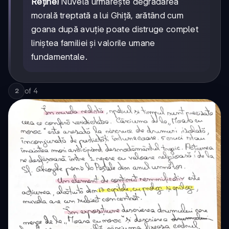
Reține!
Nuvela urmărește degradarea
morală treptată a lui Ghiță, arătând cum
goana după avuție poate distruge complet
liniștea familiei și valorile umane
fundamentale.
of
4
2