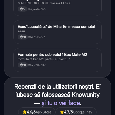
MATERIE BIOLOGIE clasele IX Şi X
4,445
45
9
Eseu”Luceafărul” de Mihai Eminescu complet
Limba și literatura română
eseu
6,514
96
11
Formule pentru subiectul 1 Bac Mate M2
Matematică
formule pt bac M2 pentru subiectul 1
4,978
89
11
Recenzii de la utilizatorii noștri. Ei
iubesc să folosească Knowunity
—
și tu o vei face
.
4.6
/5
App Store
4.7
/5
Google Play