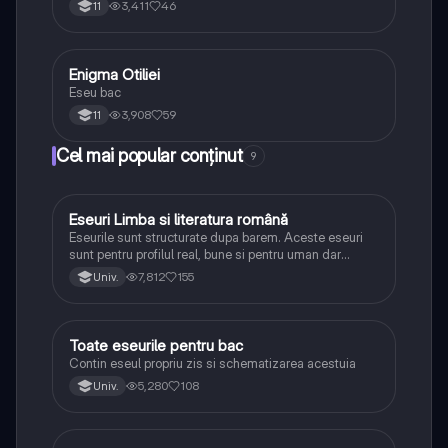
3,411
46
11
Enigma Otiliei
Limba și literatura română
Eseu bac
3,908
59
11
Cel mai popular conținut
9
Eseuri Limba si literatura română
Limba și literatura română
Eseurile sunt structurate dupa barem. Aceste eseuri
sunt pentru profilul real, bune si pentru uman dar
lipsesc relatiile dintre personaje si caracrerizarile.
7,812
155
Univ.
Toate eseurile pentru bac
Limba și literatura română
Contin eseul propriu zis si schematizarea acestuia
5,280
108
Univ.