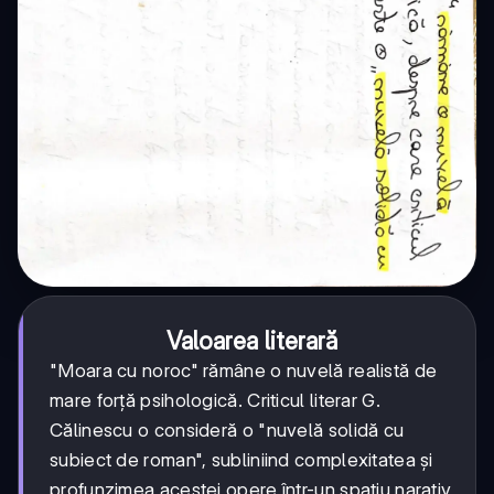
Valoarea literară
"Moara cu noroc" rămâne o nuvelă realistă de
mare forță psihologică. Criticul literar G.
Călinescu o consideră o "nuvelă solidă cu
subiect de roman", subliniind complexitatea și
profunzimea acestei opere într-un spațiu narativ