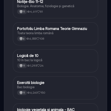
Notițe-Bio 11-12
Biologie
Biologie. Anatomie, fiziologie și genetică
4,611
81
11
Portofoliu Limba Romana Teorie Gimnaziu
Limba și literatura română
Toata teoria limba română
6,355
108
6
Logică de 10
Logică
10 în bac la logică
1,293
24
11
Exercitii biologie
Biologie
Bac biologie
6,260
150
11
biologie vegetala si animala - BAC
Biologie