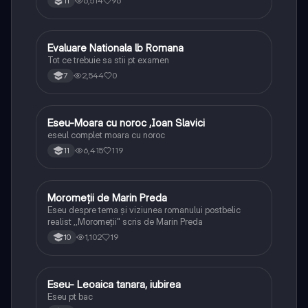
6,514
96
11
Evaluare Nationala lb Romana
Limba și literatura română
Tot ce trebuie sa stii pt examen
2,544
0
7
Eseu-Moara cu noroc ,Ioan Slavici
Limba și literatura română
eseul complet moara cu noroc
6,415
119
11
Moromeții de Marin Preda
Limba și literatura română
Eseu despre tema și viziunea romanului postbelic
realist ,,Moromeții" scris de Marin Preda
1,102
19
10
Eseu- Leoaica tanara, iubirea
Limba și literatura română
Eseu pt bac