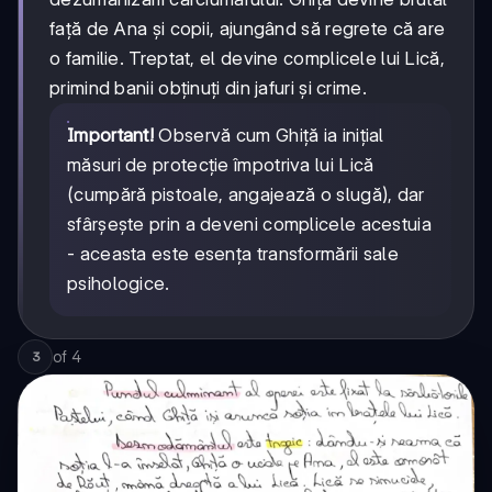
față de Ana și copii, ajungând să regrete că are
o familie. Treptat, el devine complicele lui Lică,
primind banii obținuți din jafuri și crime.
Important!
Observă cum Ghiță ia inițial
măsuri de protecție împotriva lui Lică
(cumpără pistoale, angajează o slugă), dar
sfârșește prin a deveni complicele acestuia
- aceasta este esența transformării sale
psihologice.
of
4
3