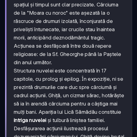
spațiul și timpul sunt clar precizate. Cârciuma
de la "Moara cu noroc" este așezată la o
răscruce de drumuri izolată, înconjurată de
priveliști întunecate, iar crucile stau înaintea
morii, anticipând deznodământul tragic.
Acțiunea se desfășoară între două repere
religioase: de la Sf. Gheorghe până la Paștele
din anul următor.
Structura nuvelei este concentrată în 17
capitole, cu prolog și epilog. În expoziție, ni se
prezintă drumurile care duc spre cârciumă și
cadrul acțiunii. Ghiță, un cizmar sărac, hotărăște
să ia în arendă cârciuma pentru a câștiga mai
mulți bani. Apariția lui Lică Sămădău constituie
intriga nuvelei
și tulbură liniștea familiei.
Desfășurarea acțiunii ilustrează procesul
dezumanizării cârciumarului. Ghiță devine brutal