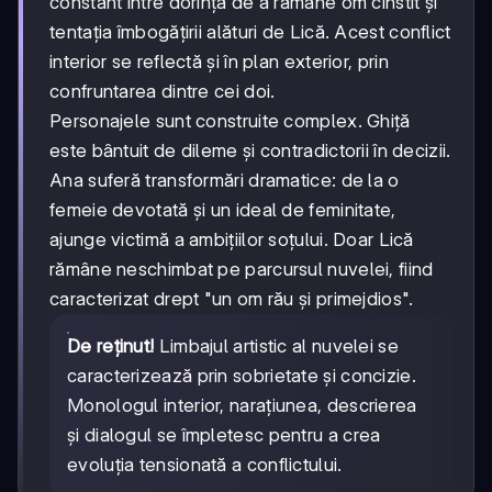
constant între dorința de a rămâne om cinstit și
tentația îmbogățirii alături de Lică. Acest conflict
interior se reflectă și în plan exterior, prin
confruntarea dintre cei doi.
Personajele sunt construite complex. Ghiță
este bântuit de dileme și contradictorii în decizii.
Ana suferă transformări dramatice: de la o
femeie devotată și un ideal de feminitate,
ajunge victimă a ambițiilor soțului. Doar Lică
rămâne neschimbat pe parcursul nuvelei, fiind
caracterizat drept "un om rău și primejdios".
De reținut!
Limbajul artistic al nuvelei se
caracterizează prin sobrietate și concizie.
Monologul interior, narațiunea, descrierea
și dialogul se împletesc pentru a crea
evoluția tensionată a conflictului.