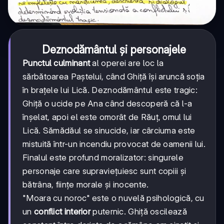
Deznodământul și personajele
Punctul culminant
al operei are loc la
sărbătoarea Paștelui, când Ghiță își aruncă soția
în brațele lui Lică. Deznodământul este tragic:
Ghiță o ucide pe Ana când descoperă că l-a
înșelat, apoi el este omorât de Răuț, omul lui
Lică. Sămădăul se sinucide, iar cârciuma este
mistuită într-un incendiu provocat de oamenii lui.
Finalul este profund moralizator: singurele
personaje care supraviețuiesc sunt copiii și
bătrâna, ființe morale și inocente.
"Moara cu noroc" este o nuvelă psihologică, cu
un
conflict interior
puternic. Ghiță oscilează