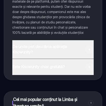
materiale de pe platformă, putem oferi răspunsuri
exacte și relevante pentru studenți. Dar nu este vorba
doar despre răspunsuri, companionul este mai ales
despre ghidarea studenților prin provocările zilnice de
învățare, cu planuri de studiu personalizate,
chestionare sau conținuturi în chat și personalizare
100% bazată pe abilitățile și evoluțiile studenților.
De unde pot descărca aplicația
Knowunity?
Aplicația este disponibilă în Google Play Store și Apple
App Store.
Este Knowunity chiar gratuită?
Da! Bucură-te de access la materiale de studiu,
conectează-te cu alți elevi, și primește ajutor instant -
toate acestea la un click distanță. În plus, câștigă
puncte ca să deblochezi mai multe funcționalități!
Cel mai popular conținut la Limba și
9