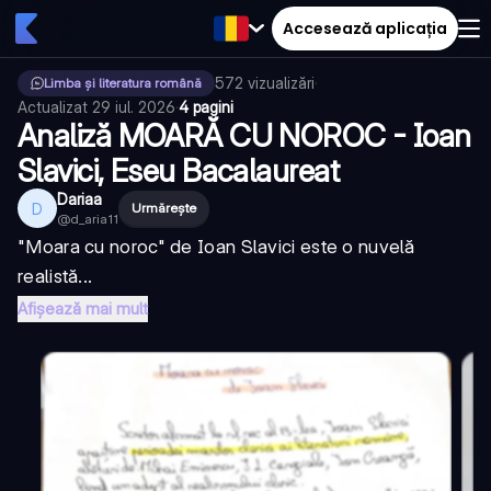
Accesează aplicația
572
vizualizări
·
Limba și literatura română
Actualizat
29 iul. 2026
·
4 pagini
Analiză MOARĂ CU NOROC - Ioan
Slavici, Eseu Bacalaureat
Dariaa
D
Urmărește
@
d_aria11
"Moara cu noroc" de Ioan Slavici este o nuvelă
realistă...
Afișează mai mult