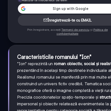
Înregistrează-te cu EMAIL
Prin înregistrare, accepți
Termenii de serviciu
și
Politica de
confidențialitate
Caracteristicile romanului "Ion"
"Ion" reprezintă un
roman obiectiv, social și realis
prezentând în același timp destinele individuale a
Realismul romanului se manifestă prin mai multe e
construind un univers fictiv credibil. Tematica so
monografice oferă o imagine completă a vieții rura
Precizia coordonatelor spațio-temporale și
struct
impersonal și obiectiv relatează evenimentele la p
reprezentative pentru categoria socială a țăranilo