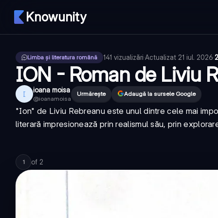
Knowunity
141
vizualizări
·
Actualizat
21 iul. 2026
·
2
Limba și literatura română
ION - Roman de Liviu 
ioana moisa
I
Urmărește
Adaugă la sursele Google
@
ioanamoisa
"Ion" de Liviu Rebreanu este unul dintre cele mai impo
literară impresionează prin realismul său, prin explorare
of
2
1