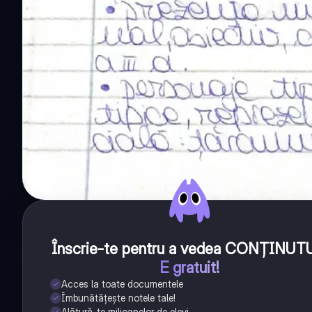
Înscrie-te pentru a vedea CONȚINUT
E gratuit!
Acces la toate documentele
Îmbunătățește notele tale!
Alătură-te milioanelor de elevi