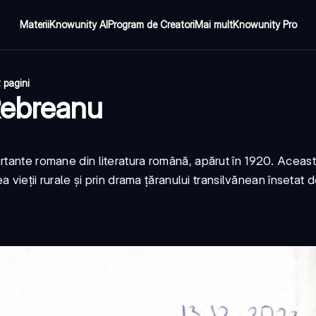
Materii
Knowunity AI
Program de Creatori
Mai mult
Knowunity Pro
 pagini
Rebreanu
rtante romane din literatura română, apărut în 1920. Aceas
a vieții rurale și prin drama țăranului transilvănean însetat