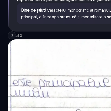
Bine de știut!
Caracterul monografic al romanului
principal, ci întreaga structură și mentalitate a 
of
2
2