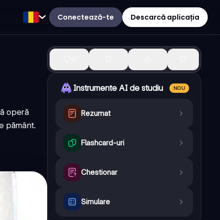
Conectează-te
Descarcă aplicația
0
Instrumente AI de studiu
NOU
tă operă
Rezumat
 de pământ.
Flashcard-uri
Chestionar
Simulare