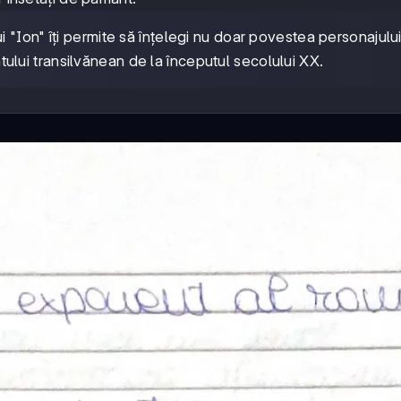
 "Ion" îți permite să înțelegi nu doar povestea personajulu
satului transilvănean de la începutul secolului XX.