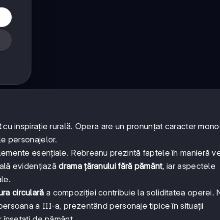
t
cu inspirație rurală. Opera are un pronunțat caracter mono
le personajelor.
lemente esențiale. Rebreanu prezintă faptele în manieră ve
cială evidențiază
drama țăranului fără pământ
, iar aspectele
le.
ura circulară
a compoziției contribuie la soliditatea operei. 
ersoana a III-a, prezentând personaje tipice în situații
r însetați de pământ.