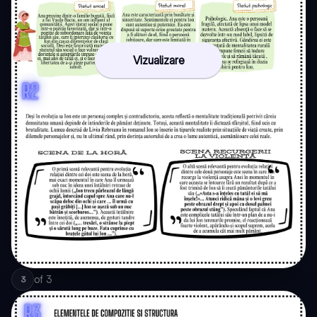
Vizualizare
of
3
3