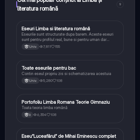
9
literatura română
Eseuri Limba si literatura română
Limba și literatura română
Eseurile sunt structurate dupa barem. Aceste eseuri
sunt pentru profilul real, bune si pentru uman dar
lipsesc relatiile dintre personaje si caracrerizarile.
7,811
155
Univ.
Toate eseurile pentru bac
Limba și literatura română
Contin eseul propriu zis si schematizarea acestuia
5,280
108
Univ.
Portofoliu Limba Romana Teorie Gimnaziu
Limba și literatura română
Toata teoria limba română
6,354
108
6
Eseu”Luceafărul” de Mihai Eminescu complet
Limba și literatura română