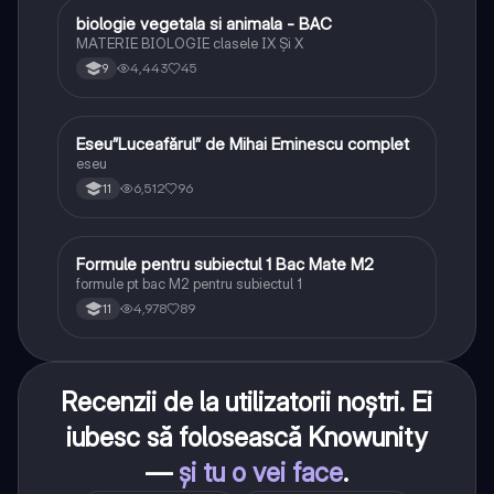
B
biologie vegetala si animala - BAC
Biologie
MATERIE BIOLOGIE clasele IX Şi X
4,443
45
9
Eseu”Luceafărul” de Mihai Eminescu complet
Limba și literatura română
eseu
6,512
96
11
Formule pentru subiectul 1 Bac Mate M2
Matematică
formule pt bac M2 pentru subiectul 1
4,978
89
11
Recenzii de la utilizatorii noștri. Ei
iubesc să folosească Knowunity
—
și tu o vei face
.