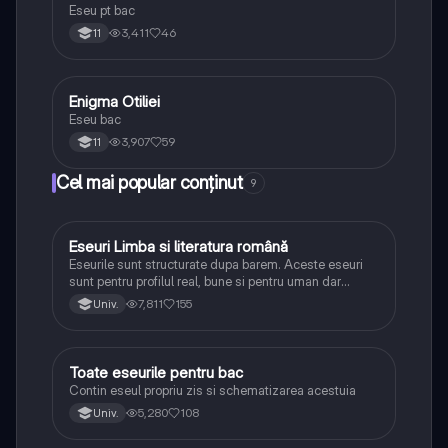
Eseu pt bac
3,411
46
11
Enigma Otiliei
Limba și literatura română
Eseu bac
3,907
59
11
Cel mai popular conținut
9
Eseuri Limba si literatura română
Limba și literatura română
Eseurile sunt structurate dupa barem. Aceste eseuri
sunt pentru profilul real, bune si pentru uman dar
lipsesc relatiile dintre personaje si caracrerizarile.
7,811
155
Univ.
Toate eseurile pentru bac
Limba și literatura română
Contin eseul propriu zis si schematizarea acestuia
5,280
108
Univ.