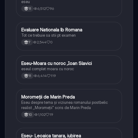
eseu
6,512
96
11
Evaluare Nationala lb Romana
Limba și literatura română
Tot ce trebuie sa stii pt examen
2,544
0
7
Eseu-Moara cu noroc ,Ioan Slavici
Limba și literatura română
eseul complet moara cu noroc
6,414
119
11
Moromeții de Marin Preda
Limba și literatura română
Eseu despre tema și viziunea romanului postbelic
realist ,,Moromeții" scris de Marin Preda
1,102
19
10
Eseu- Leoaica tanara, iubirea
Limba și literatura română