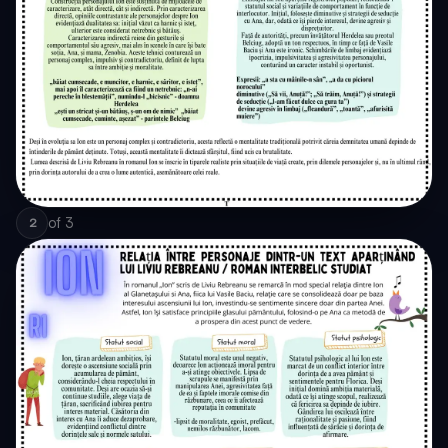
of
3
2