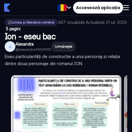
Accesează aplicația
487
vizualizări
·
Actualizat
21 iul. 2026
Limba și literatura română
·
3 pagini
Ion - eseu bac
Alexandra
A
Urmărește
@
alexandra10029392
Eseu particularități de constructie a unui personaj si relația
dintre doua personaje din romanul ION