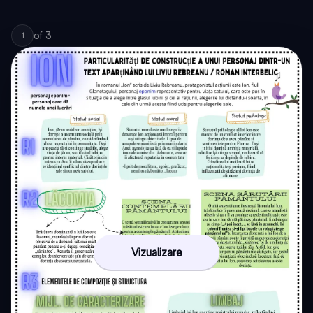
of
3
1
Vizualizare