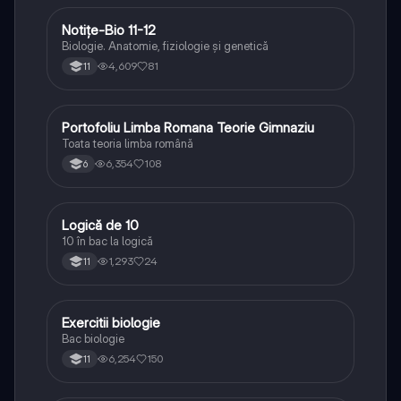
Notițe-Bio 11-12
Biologie
Biologie. Anatomie, fiziologie și genetică
4,609
81
11
Portofoliu Limba Romana Teorie Gimnaziu
Limba și literatura română
Toata teoria limba română
6,354
108
6
Logică de 10
Logică
10 în bac la logică
1,293
24
11
E
Exercitii biologie
Biologie
Bac biologie
6,254
150
11