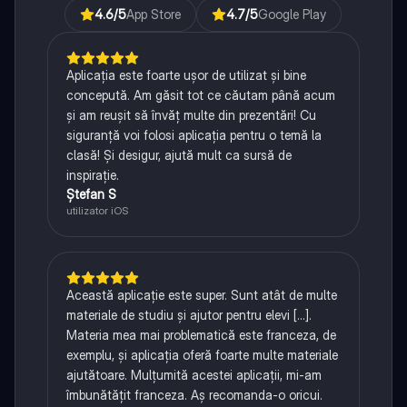
4.6
/5
App Store
4.7
/5
Google Play
Aplicația este foarte ușor de utilizat și bine
concepută. Am găsit tot ce căutam până acum
și am reușit să învăț multe din prezentări! Cu
siguranță voi folosi aplicația pentru o temă la
clasă! Și desigur, ajută mult ca sursă de
inspirație.
Ștefan S
utilizator iOS
Această aplicație este super. Sunt atât de multe
materiale de studiu și ajutor pentru elevi [...].
Materia mea mai problematică este franceza, de
exemplu, și aplicația oferă foarte multe materiale
ajutătoare. Mulțumită acestei aplicații, mi-am
îmbunătățit franceza. Aș recomanda-o oricui.