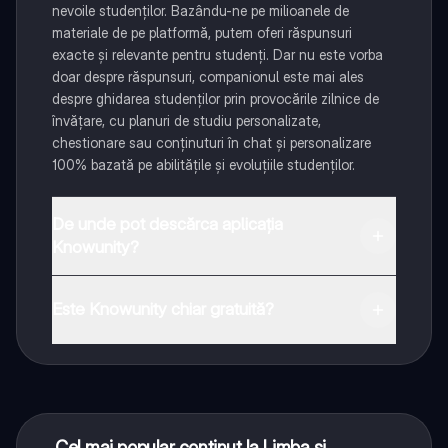
nevoile studenților. Bazându-ne pe milioanele de
materiale de pe platformă, putem oferi răspunsuri
exacte și relevante pentru studenți. Dar nu este vorba
doar despre răspunsuri, companionul este mai ales
despre ghidarea studenților prin provocările zilnice de
învățare, cu planuri de studiu personalizate,
chestionare sau conținuturi în chat și personalizare
100% bazată pe abilitățile și evoluțiile studenților.
De unde pot descărca aplicația
Knowunity?
Aplicația este disponibilă în Google Play Store și Apple
App Store.
Este Knowunity chiar gratuită?
Da! Bucură-te de access la materiale de studiu,
conectează-te cu alți elevi, și primește ajutor instant -
toate acestea la un click distanță. În plus, câștigă
puncte ca să deblochezi mai multe funcționalități!
Cel mai popular conținut la Limba și