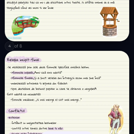
of
8
4