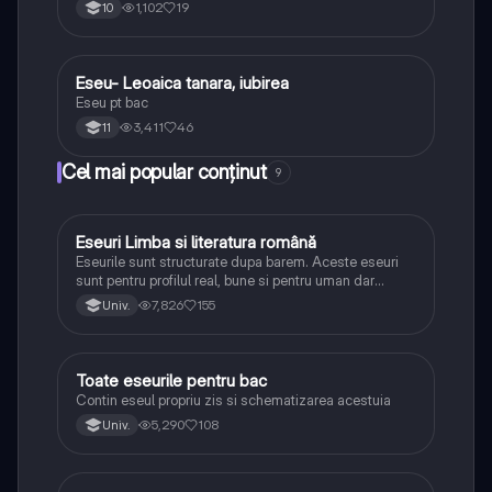
1,102
19
10
Eseu- Leoaica tanara, iubirea
Limba și literatura română
Eseu pt bac
3,411
46
11
Cel mai popular conținut
9
Eseuri Limba si literatura română
Limba și literatura română
Eseurile sunt structurate dupa barem. Aceste eseuri
sunt pentru profilul real, bune si pentru uman dar
lipsesc relatiile dintre personaje si caracrerizarile.
7,826
155
Univ.
Toate eseurile pentru bac
Limba și literatura română
Contin eseul propriu zis si schematizarea acestuia
5,290
108
Univ.