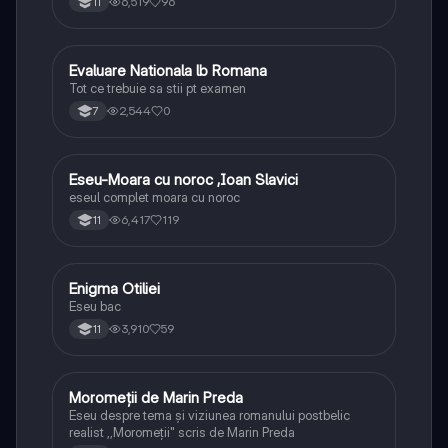
6,519
96
11
Evaluare Nationala lb Romana
Limba și literatura română
Tot ce trebuie sa stii pt examen
2,544
0
7
Eseu-Moara cu noroc ,Ioan Slavici
Limba și literatura română
eseul complet moara cu noroc
6,417
119
11
Enigma Otiliei
Limba și literatura română
Eseu bac
3,910
59
11
Moromeții de Marin Preda
Limba și literatura română
Eseu despre tema și viziunea romanului postbelic
realist ,,Moromeții" scris de Marin Preda