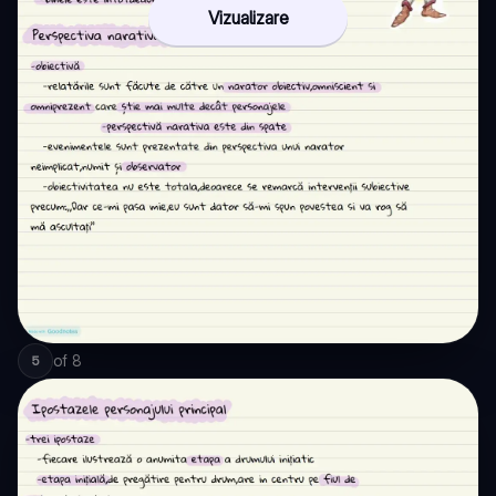
Vizualizare
of
8
5