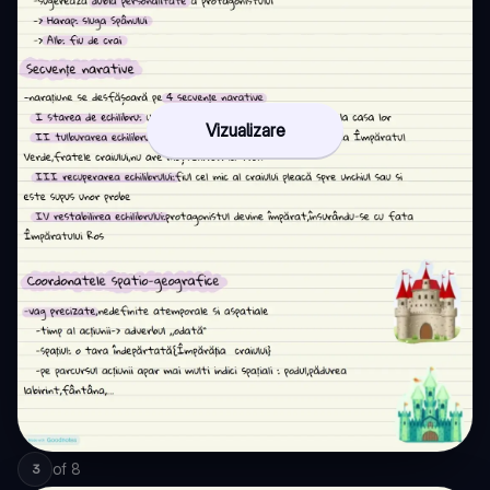
Vizualizare
of
8
3