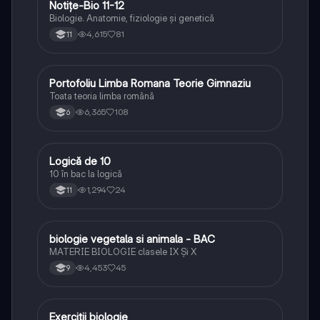
Notițe-Bio 11-12
Biologie
Biologie. Anatomie, fiziologie și genetică
4,615
81
11
Portofoliu Limba Romana Teorie Gimnaziu
Limba și literatura română
Toata teoria limba română
6,365
108
6
Logică de 10
Logică
10 în bac la logică
1,294
24
11
biologie vegetala si animala - BAC
Biologie
MATERIE BIOLOGIE clasele IX Şi X
4,453
45
9
Exercitii biologie
Biologie