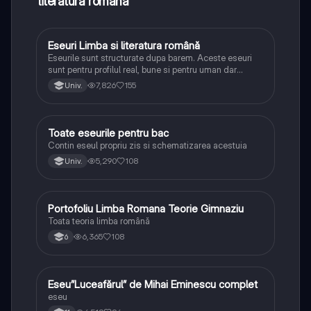
literatura română
Eseuri Limba si literatura română
Limba și literatura română
Eseurile sunt structurate dupa barem. Aceste eseuri
sunt pentru profilul real, bune si pentru uman dar
lipsesc relatiile dintre personaje si caracrerizarile.
7,826
155
Univ.
Toate eseurile pentru bac
Limba și literatura română
Contin eseul propriu zis si schematizarea acestuia
5,290
108
Univ.
Portofoliu Limba Romana Teorie Gimnaziu
Limba și literatura română
Toata teoria limba română
6,365
108
6
Eseu”Luceafărul” de Mihai Eminescu complet
Limba și literatura română
eseu