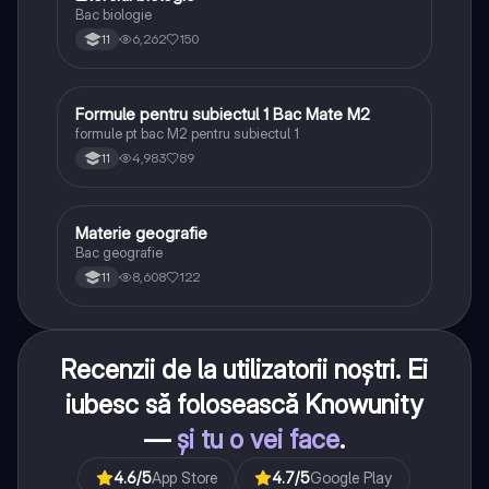
Bac biologie
6,262
150
11
Formule pentru subiectul 1 Bac Mate M2
Matematică
formule pt bac M2 pentru subiectul 1
4,983
89
11
Materie geografie
Geografie
Bac geografie
8,608
122
11
Recenzii de la utilizatorii noștri. Ei
iubesc să folosească Knowunity
—
și tu o vei face
.
4.6
/5
App Store
4.7
/5
Google Play