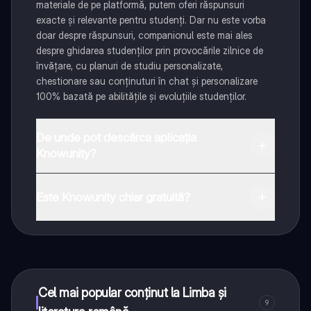
materiale de pe platformă, putem oferi răspunsuri
exacte și relevante pentru studenți. Dar nu este vorba
doar despre răspunsuri, companionul este mai ales
despre ghidarea studenților prin provocările zilnice de
învățare, cu planuri de studiu personalizate,
chestionare sau conținuturi în chat și personalizare
100% bazată pe abilitățile și evoluțiile studenților.
De unde pot descărca aplicația
Knowunity?
Aplicația este disponibilă în Google Play Store și Apple
App Store.
Este Knowunity chiar gratuită?
Da! Bucură-te de access la materiale de studiu,
conectează-te cu alți elevi, și primește ajutor instant -
toate acestea la un click distanță. În plus, câștigă
puncte ca să deblochezi mai multe funcționalități!
Cel mai popular conținut la Limba și
9