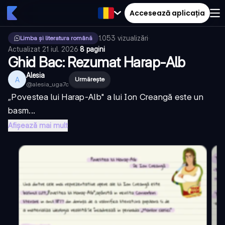
Accesează aplicația
1.053
vizualizări
·
Limba și literatura română
Actualizat
21 iul. 2026
·
8 pagini
Ghid Bac: Rezumat Harap-Alb
Alesia
A
Urmărește
@
alesia_uga7c
„Povestea lui Harap-Alb" a lui Ion Creangă este un
basm...
Afișează mai mult