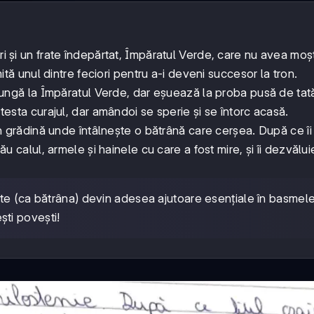
ri și un frate îndepărtat, Împăratul Verde, care nu avea moșt
imită unul dintre feciori pentru a-i deveni succesor la tron.
 ajungă la Împăratul Verde, dar eșuează la proba pusă de tatăl
 testa curajul, dar amândoi se sperie și se întorc acasă.
e în grădină unde întâlnește o bătrână care cerșea. După ce îi
său calul, armele și hainele cu care a fost mire, și îi dezvălu
e (ca bătrâna) devin adesea ajutoare esențiale în basmel
ești povești!