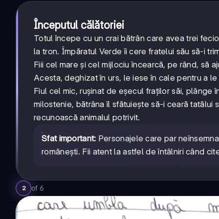
Începutul călătoriei
Totul începe cu un crai bătrân care avea trei fecio
la tron. Împăratul Verde îi cere fratelui său să-i tr
Fiii cel mare și cel mijlociu încearcă, pe rând, să
Acesta, deghizat în urs, le iese în cale pentru a le
Fiul cel mic, rușinat de eșecul fraților săi, plâng
milostenie, bătrâna îl sfătuiește să-i ceară tatălui 
recunoască animalul potrivit.
Sfat important:
Personajele care par neînsemnat
românești. Fii atent la astfel de întâlniri când cit
of
6
2