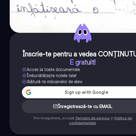
Înscrie-te pentru a vedea CONȚINUT
E gratuit!
Acces la toate documentele
Îmbunătățește notele tale!
Alătură-te milioanelor de elevi
Înregistrează-te cu EMAIL
Prin înregistrare, accepți
Termenii de serviciu
și
Politica de
confidențialitate