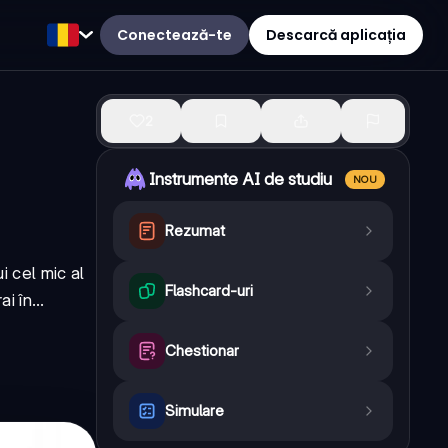
Conectează-te
Descarcă aplicația
2
Instrumente AI de studiu
NOU
Rezumat
i cel mic al
Flashcard-uri
i în...
Chestionar
Simulare