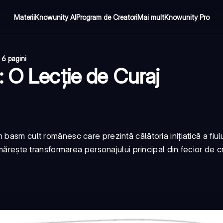
Materii
Knowunity AI
Program de Creatori
Mai mult
Knowunity Pro
·
6 pagini
 O Lecție de Curaj
asm cult românesc care prezintă călătoria inițiatică a fiulu
mărește transformarea personajului principal din fecior de cra