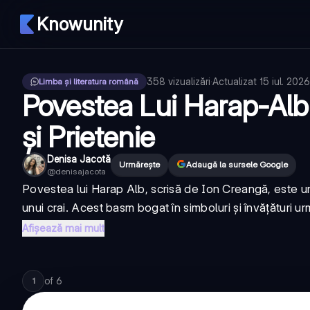
Knowunity
358
vizualizări
·
Actualizat
15 iul. 2026
Limba și literatura română
Povestea Lui Harap-Alb:
și Prietenie
Denisa Jacotă
Urmărește
Adaugă la sursele Google
@
denisajacota
Povestea lui Harap Alb, scrisă de Ion Creangă, este un b
unui crai. Acest basm bogat în simboluri și învățături ur
Afișează mai mult
of
6
1