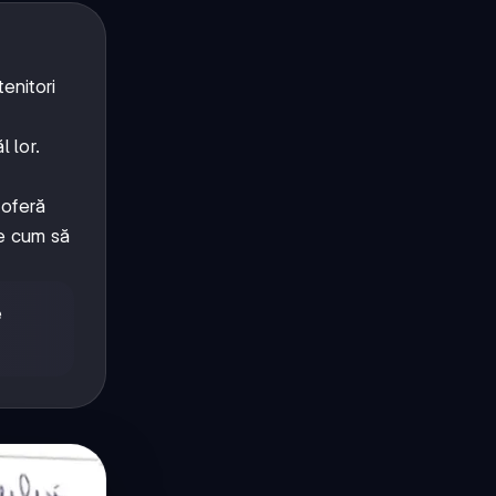
enitori
 lor.
 oferă
ie cum să
e