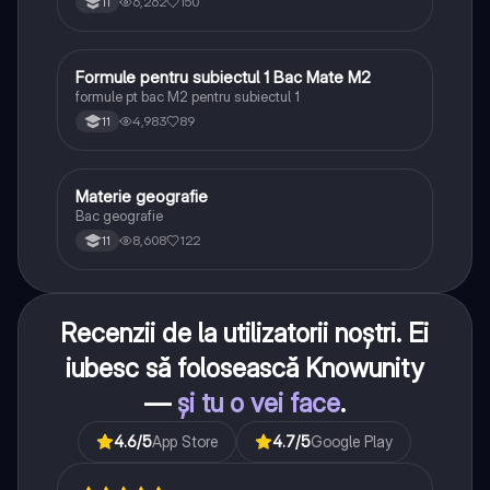
6,262
150
11
Formule pentru subiectul 1 Bac Mate M2
Matematică
formule pt bac M2 pentru subiectul 1
4,983
89
11
Materie geografie
Geografie
Bac geografie
8,608
122
11
Recenzii de la utilizatorii noștri. Ei
iubesc să folosească Knowunity
—
și tu o vei face
.
4.6
/5
App Store
4.7
/5
Google Play