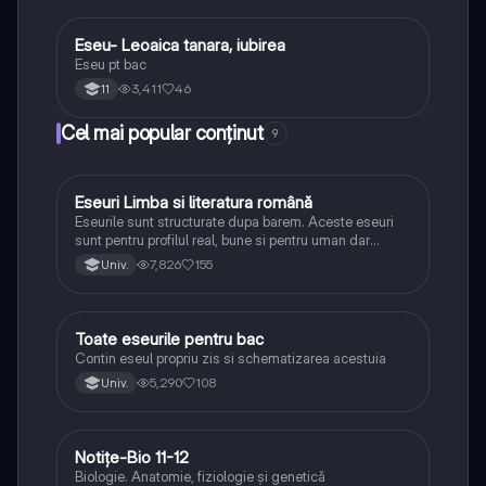
Eseu- Leoaica tanara, iubirea
Limba și literatura română
Eseu pt bac
3,411
46
11
Cel mai popular conținut
9
Eseuri Limba si literatura română
Limba și literatura română
Eseurile sunt structurate dupa barem. Aceste eseuri
sunt pentru profilul real, bune si pentru uman dar
lipsesc relatiile dintre personaje si caracrerizarile.
7,826
155
Univ.
Toate eseurile pentru bac
Limba și literatura română
Contin eseul propriu zis si schematizarea acestuia
5,290
108
Univ.
Notițe-Bio 11-12
Biologie
Biologie. Anatomie, fiziologie și genetică