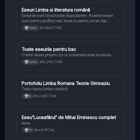
Eseuri Limba si literatura română
Limba și literatura română
Eseurile sunt structurate dupa barem. Aceste eseuri
sunt pentru profilul real, bune si pentru uman dar
lipsesc relatiile dintre personaje si caracrerizarile.
7,826
155
Univ.
Toate eseurile pentru bac
Limba și literatura română
Contin eseul propriu zis si schematizarea acestuia
5,290
108
Univ.
Portofoliu Limba Romana Teorie Gimnaziu
Limba și literatura română
Toata teoria limba română
6,365
108
6
Eseu”Luceafărul” de Mihai Eminescu complet
Limba și literatura română
eseu
6,519
96
11