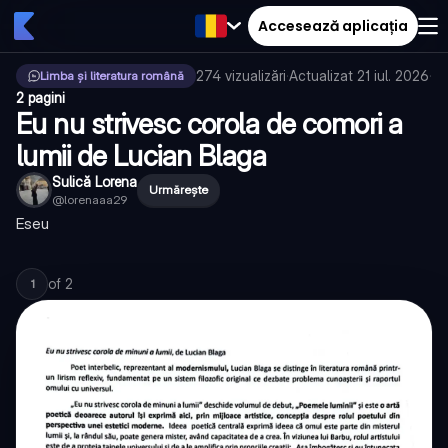
Accesează aplicația
274
vizualizări
·
Actualizat
21 iul. 2026
·
Limba și literatura română
2 pagini
Eu nu strivesc corola de comori a
lumii de Lucian Blaga
Sulică Lorena
Urmărește
@
lorenaaa29
Eseu
of
2
1