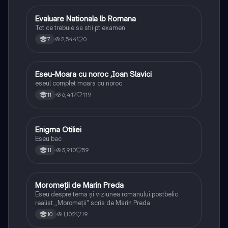
Evaluare Nationala lb Romana
Limba și literatura română
Tot ce trebuie sa stii pt examen
2,544
0
7
Eseu-Moara cu noroc ,Ioan Slavici
Limba și literatura română
eseul complet moara cu noroc
6,417
119
11
Enigma Otiliei
Limba și literatura română
Eseu bac
3,910
59
11
Moromeții de Marin Preda
Limba și literatura română
Eseu despre tema și viziunea romanului postbelic
realist ,,Moromeții" scris de Marin Preda
1,102
19
10