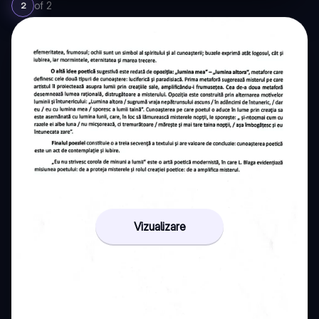
of
2
2
Vizualizare