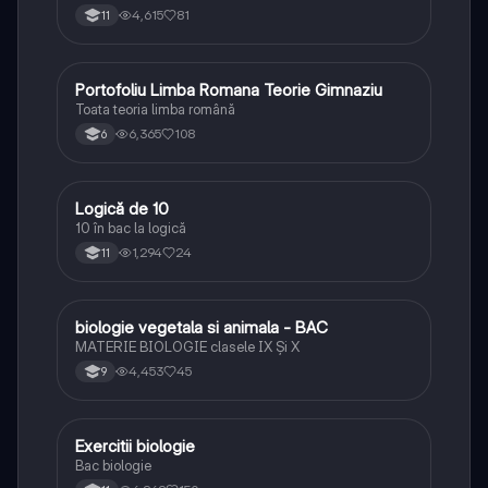
4,615
81
11
Portofoliu Limba Romana Teorie Gimnaziu
Limba și literatura română
Toata teoria limba română
6,365
108
6
Logică de 10
Logică
10 în bac la logică
1,294
24
11
biologie vegetala si animala - BAC
Biologie
MATERIE BIOLOGIE clasele IX Şi X
4,453
45
9
Exercitii biologie
Biologie
Bac biologie