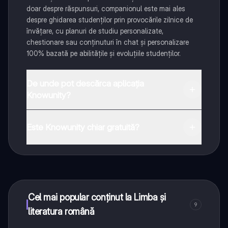
doar despre răspunsuri, companionul este mai ales
despre ghidarea studenților prin provocările zilnice de
învățare, cu planuri de studiu personalizate,
chestionare sau conținuturi în chat și personalizare
100% bazată pe abilitățile și evoluțiile studenților.
De unde pot descărca aplicația
Knowunity?
Aplicația este disponibilă în Google Play Store și Apple
App Store.
Este Knowunity chiar gratuită?
Da! Bucură-te de access la materiale de studiu,
conectează-te cu alți elevi, și primește ajutor instant -
toate acestea la un click distanță. În plus, câștigă
puncte ca să deblochezi mai multe funcționalități!
Cel mai popular conținut la Limba și
9
literatura română