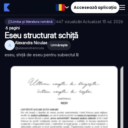
Accesează aplicația
447
vizualizări
·
Actualizat
15 iul. 2026
Limba și literatura română
·
6 pagini
Eseu structurat schiță
Alexandra Niculae
A
Urmărește
@
alexandranicula
eseu, shiță de eseu pentru subiectul lll