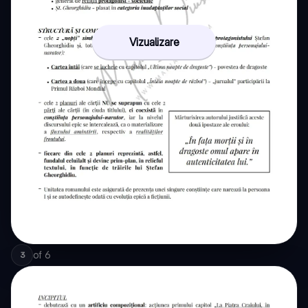
Vizualizare
of
6
3