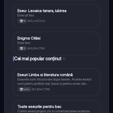
Eseu- Leoaica tanara, iubirea
Limba și literatura română
Eseu pt bac
3,410
46
11
Enigma Otiliei
Limba și literatura română
Eseu bac
3,904
59
11
Cel mai popular conținut
9
Eseuri Limba si literatura română
Limba și literatura română
Eseurile sunt structurate dupa barem. Aceste eseuri
sunt pentru profilul real, bune si pentru uman dar
lipsesc relatiile dintre personaje si caracrerizarile.
7,804
155
Univ.
Toate eseurile pentru bac
Limba și literatura română
Contin eseul propriu zis si schematizarea acestuia