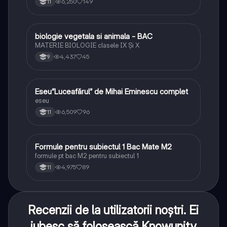
6,250
149
11
biologie vegetala si animala - BAC
Biologie
MATERIE BIOLOGIE clasele IX Şi X
4,437
45
9
Eseu”Luceafărul” de Mihai Eminescu complet
Limba și literatura română
eseu
6,509
96
11
Formule pentru subiectul 1 Bac Mate M2
Matematică
formule pt bac M2 pentru subiectul 1
4,975
89
11
Recenzii de la utilizatorii noștri. Ei
iubesc să folosească Knowunity