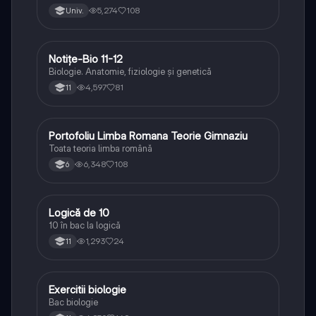
5,274
108
Univ.
Notițe-Bio 11-12
Biologie
Biologie. Anatomie, fiziologie și genetică
4,597
81
11
Portofoliu Limba Romana Teorie Gimnaziu
Limba și literatura română
Toata teoria limba română
6,348
108
6
Logică de 10
Logică
10 în bac la logică
1,293
24
11
Exercitii biologie
Biologie
Bac biologie