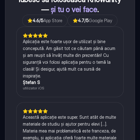
—
și tu o vei face
.
4.6
/5
App Store
4.7
/5
Google Play
Aplicația este foarte ușor de utilizat și bine
concepută. Am găsit tot ce căutam până acum
și am reușit să învăț multe din prezentări! Cu
siguranță voi folosi aplicația pentru o temă la
clasă! Și desigur, ajută mult ca sursă de
inspirație.
Ștefan S
utilizator iOS
Această aplicație este super. Sunt atât de multe
materiale de studiu și ajutor pentru elevi [...].
Materia mea mai problematică este franceza, de
exemplu, și aplicația oferă foarte multe materiale