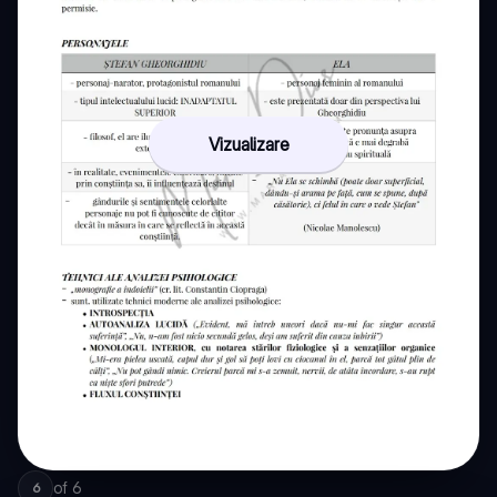
Vizualizare
of
6
6