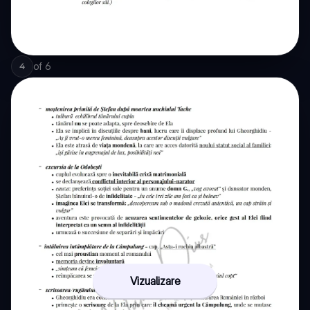
of
6
4
Vizualizare