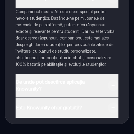
Companionul nostru AI este creat special pentru
nevoile studenților. Bazându-ne pe milioanele de
materiale de pe platformă, putem oferi răspunsuri
exacte și relevante pentru studenți. Dar nu este vorba
doar despre răspunsuri, companionul este mai ales
despre ghidarea studenților prin provocările zilnice de
învățare, cu planuri de studiu personalizate,
chestionare sau conținuturi în chat și personalizare
100% bazată pe abilitățile și evoluțiile studenților.
De unde pot descărca aplicația
Knowunity?
Aplicația este disponibilă în Google Play Store și Apple
App Store.
Este Knowunity chiar gratuită?
Da! Bucură-te de access la materiale de studiu,
conectează-te cu alți elevi, și primește ajutor instant -