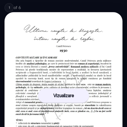
of
6
1
Vizualizare