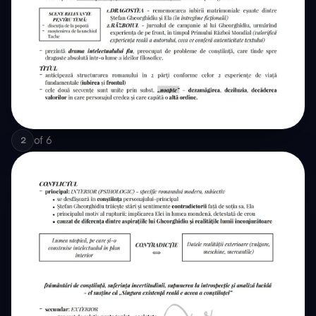
of
6
2