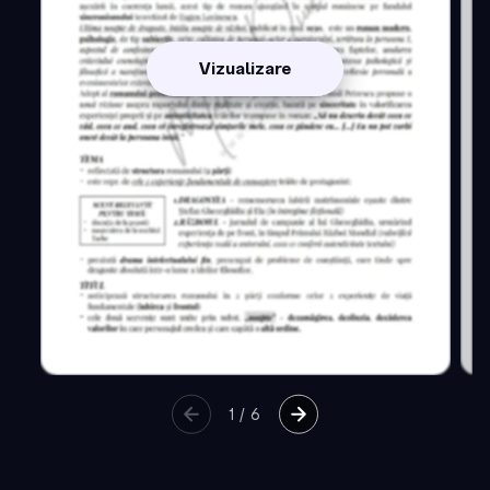
Vizualizare
1
/
6