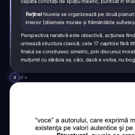
capătă conotații de spațiu malefic, purificat în final
Reține!
Nuvela se organizează pe două planuri: pla
interior (dilemele morale și frământările sufleteș
Perspectiva narativă este obiectivă, acțiunea fiin
urmează structura clasică, cele 17 capitole fără t
finalul se construiesc simetric, prin discursul mor
mulțumit cu sărăcia sa, căci, dacă e vorba, nu bogăți
of
4
2