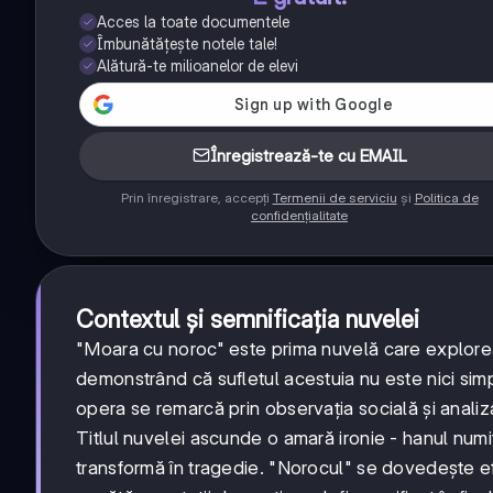
Acces la toate documentele
Îmbunătățește notele tale!
Alătură-te milioanelor de elevi
Înregistrează-te cu EMAIL
Prin înregistrare, accepți
Termenii de serviciu
și
Politica de
confidențialitate
Contextul și semnificația nuvelei
"Moara cu noroc" este prima nuvelă care explorea
demonstrând că sufletul acestuia nu este nici simpl
opera se remarcă prin observația socială și analiz
Titlul nuvelei ascunde o amară ironie - hanul num
transformă în tragedie. "Norocul" se dovedește efem