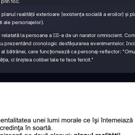
 prin foc.
nul realității exterioare (existența socială a eroilor) și p
ti ale personajelor).
d relatată la persoana a III-a de un narator omniscient. Com
itlu prezentând cronologic desfășurarea evenimentelor. Incip
al al bătrânei, care funcționează ca personaj-reflector: "Omul
a, ci liniștea colibei tale te face fericit."