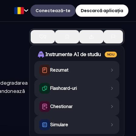
Conectează-te
Descarcă aplicația
2
Instrumente AI de studiu
NOU
Rezumat
d degradarea
Flashcard-uri
abandonează
Chestionar
Simulare