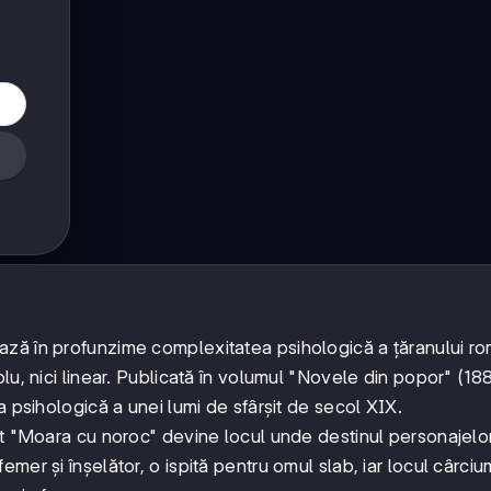
ză în profunzime complexitatea psihologică a țăranului r
u, nici linear. Publicată în volumul "Novele din popor" (188
a psihologică a unei lumi de sfârșit de secol XIX.
it "Moara cu noroc" devine locul unde destinul personajelo
er și înșelător, o ispită pentru omul slab, iar locul cârcium