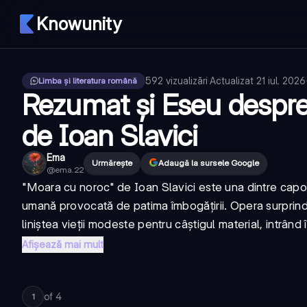
Knowunity
592
vizualizări
·
Actualizat
21 iul. 2026
Limba și literatura română
Rezumat și Eseu despre
de Ioan Slavici
Ema
Urmărește
Adaugă la sursele Google
@
ema.22
"Moara cu noroc" de Ioan Slavici este una dintre cap
umană provocată de patima îmbogățirii. Opera surprin
liniștea vieții modeste pentru câștigul material, intrând î
Afișează mai mult
of
4
1