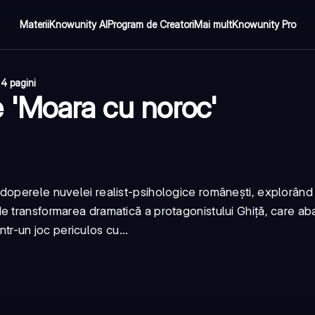
Materii
Knowunity AI
Program de Creatori
Mai mult
Knowunity Pro
·
4 pagini
 'Moara cu noroc'
odoperele nuvelei realist-psihologice românești, explorân
de transformarea dramatică a protagonistului Ghiță, care 
ntr-un joc periculos cu...