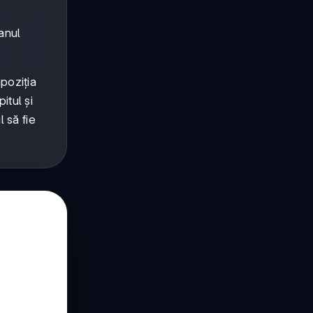
lanul
poziția
itul și
 să fie