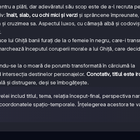
ntru a plăti, dar adevăratul său scop este de a-l recruta p
tiv:
înalt, slab, cu ochi mici și verzi
și sprâncene împreunate,
 și cruzimea sa. Aspectul luxos, cu cămașă albă și codoviș
.
e lui Ghiță banii furați de la o femeie în negru, care-i tran
ni marchează începutul coruperii morale a lui Ghiță, care deci
erindu-se la o moară de porumb transformată în cârciumă la
d intersecția destinelor personajelor.
Conotativ, titlul este ir
lă și distrugere, deși se îmbogățește.
ei includ titlul, tema, relația început-final, perspectiva nar
 și coordonatele spațio-temporale. Înțelegerea acestora te v