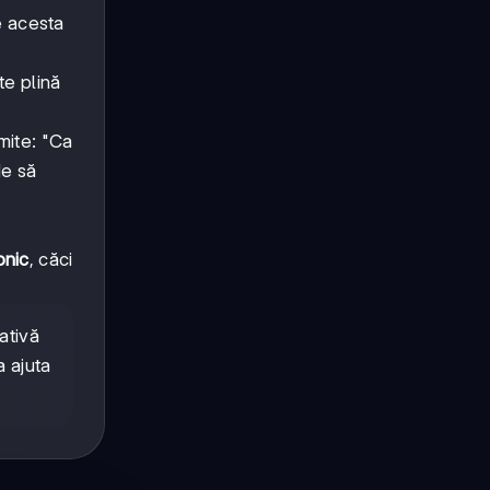
e acesta
te plină
smite: "Ca
de să
onic
, căci
ativă
a ajuta