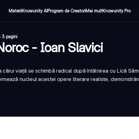
Materii
Knowunity AI
Program de Creatori
Mai mult
Knowunity Pro
6
·
3 pagini
oroc - Ioan Slavici
 cărui viață se schimbă radical după întâlnirea cu Lică Săm
e formează nucleul acestei opere literare realiste, demonstrâ