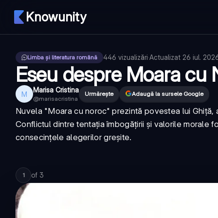
Knowunity
446
vizualizări
·
Actualizat
26 iul. 202
Limba și literatura română
Eseu despre Moara cu N
Marisa Cristina
M
Urmărește
Adaugă la sursele Google
@
marisacristina
Nuvela "Moara cu noroc" prezintă povestea lui Ghiță, a
Conflictul dintre tentația îmbogățirii și valorile moral
consecințele alegerilor greșite.
of
3
1