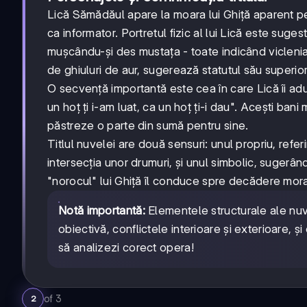
Lică Sămădăul apare la moara lui Ghiță aparent pe
ca informator. Portretul fizic al lui Lică este suges
mușcându-și des mustața - toate indicând viclenia
de ghiuluri de aur, sugerează statutul său superior
O secvență importantă este cea în care Lică îi aduc
un hoț ți i-am luat, ca un hoț ți-i dau". Acești ba
păstreze o parte din sumă pentru sine.
Titlul nuvelei are două sensuri: unul propriu, ref
intersecția unor drumuri, și unul simbolic, sugerân
"norocul" lui Ghiță îl conduce spre decădere mora
Notă importantă:
Elementele structurale ale nuvel
obiectivă, conflictele interioare și exterioare,
să analizezi corect opera!
of
3
2