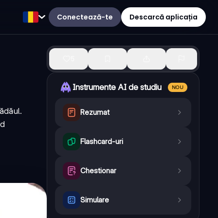
Conectează-te
Descarcă aplicația
5
Instrumente AI de studiu
NOU
ădăul.
Rezumat
nd
Flashcard-uri
Chestionar
Simulare