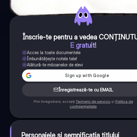
Înscrie-te pentru a vedea CONȚINUT
E gratuit!
Acces la toate documentele
Îmbunătățește notele tale!
Alătură-te milioanelor de elevi
Înregistrează-te cu EMAIL
Prin înregistrare, accepți
Termenii de serviciu
și
Politica de
confidențialitate
Personajele și semnificația titlului