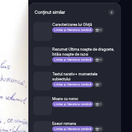
Conținut similar
6
Caracterizarea lui Ghiță
Limba și literatura română
10
Rezumat Ultima noapte de dragoste,
întâia noapte de razoi
Limba și literatura română
10
Textul narativ+ momentele
subiectului
Limba și literatura română
7
Moara cu noroc
Limba și literatura română
11
Eseuri romana
Limba și literatura română
11