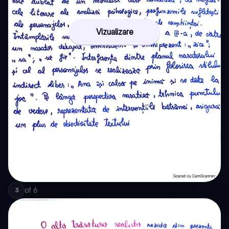
Vizualizare
of
6
3