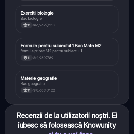
Exercitii biologie
Biologie
Bac biologie
6,262
150
11
Formule pentru subiectul 1 Bac Mate M2
Matematică
formule pt bac M2 pentru subiectul 1
4,980
89
11
Materie geografie
Geografie
Bac geografie
8,608
122
11
Recenzii de la utilizatorii noștri. Ei
iubesc să folosească Knowunity