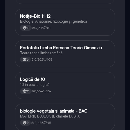
Notițe-Bio 11-12
Biologie
Biologie. Anatomie, fiziologie și genetică
4,615
81
11
Portofoliu Limba Romana Teorie Gimnaziu
Limba și literatura română
Toata teoria limba română
6,362
108
6
Logică de 10
Logică
10 în bac la logică
1,294
24
11
biologie vegetala si animala - BAC
Biologie
MATERIE BIOLOGIE clasele IX Şi X
4,453
45
9