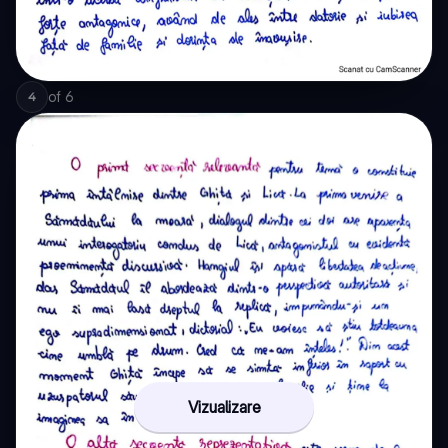
of
6
4
Vizualizare