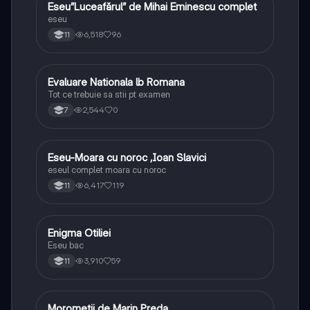
Eseu”Luceafărul” de Mihai Eminescu complet
Limba și literatura română
eseu
6,518
96
11
Evaluare Nationala lb Romana
Limba și literatura română
Tot ce trebuie sa stii pt examen
2,544
0
7
Eseu-Moara cu noroc ,Ioan Slavici
Limba și literatura română
eseul complet moara cu noroc
6,417
119
11
Enigma Otiliei
Limba și literatura română
Eseu bac
3,910
59
11
Moromeții de Marin Preda
Limba și literatura română