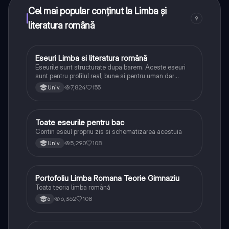
Cel mai popular conținut la Limba și
9
literatura română
Eseuri Limba si literatura română
Limba și literatura română
Eseurile sunt structurate dupa barem. Aceste eseuri
sunt pentru profilul real, bune si pentru uman dar
lipsesc relatiile dintre personaje si caracrerizarile.
7,824
155
Univ.
Toate eseurile pentru bac
Limba și literatura română
Contin eseul propriu zis si schematizarea acestuia
5,290
108
Univ.
Portofoliu Limba Romana Teorie Gimnaziu
Limba și literatura română
Toata teoria limba română
6,362
108
6