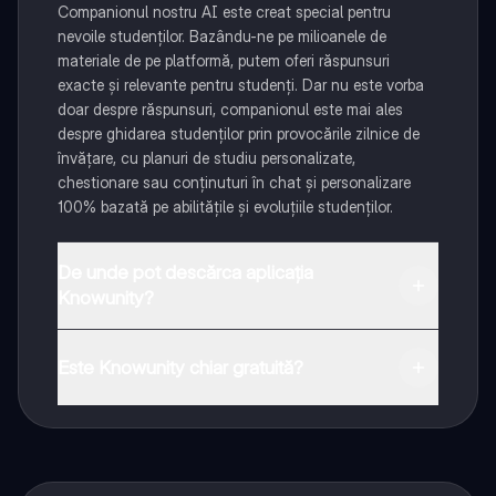
Companionul nostru AI este creat special pentru
nevoile studenților. Bazându-ne pe milioanele de
materiale de pe platformă, putem oferi răspunsuri
exacte și relevante pentru studenți. Dar nu este vorba
doar despre răspunsuri, companionul este mai ales
despre ghidarea studenților prin provocările zilnice de
învățare, cu planuri de studiu personalizate,
chestionare sau conținuturi în chat și personalizare
100% bazată pe abilitățile și evoluțiile studenților.
De unde pot descărca aplicația
Knowunity?
Aplicația este disponibilă în Google Play Store și Apple
App Store.
Este Knowunity chiar gratuită?
Da! Bucură-te de access la materiale de studiu,
conectează-te cu alți elevi, și primește ajutor instant -
toate acestea la un click distanță. În plus, câștigă
puncte ca să deblochezi mai multe funcționalități!