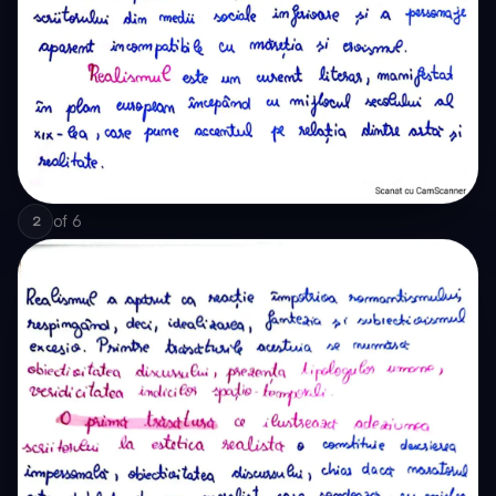
of
6
2