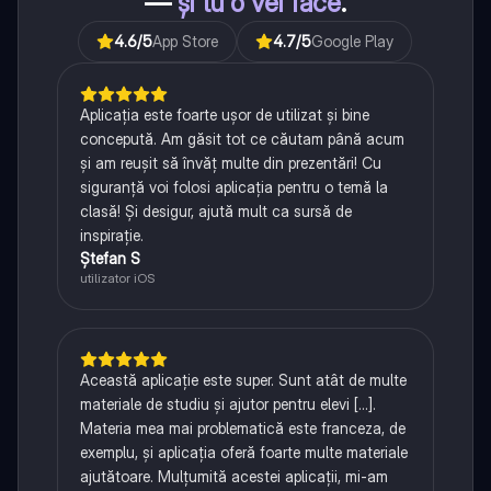
—
și tu o vei face
.
4.6
/5
App Store
4.7
/5
Google Play
Aplicația este foarte ușor de utilizat și bine
concepută. Am găsit tot ce căutam până acum
și am reușit să învăț multe din prezentări! Cu
siguranță voi folosi aplicația pentru o temă la
clasă! Și desigur, ajută mult ca sursă de
inspirație.
Ștefan S
utilizator iOS
Această aplicație este super. Sunt atât de multe
materiale de studiu și ajutor pentru elevi [...].
Materia mea mai problematică este franceza, de
exemplu, și aplicația oferă foarte multe materiale
ajutătoare. Mulțumită acestei aplicații, mi-am