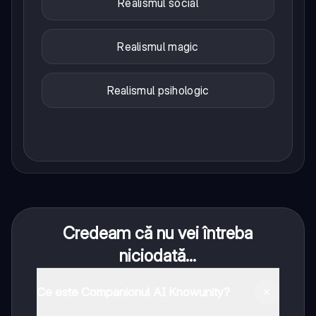
Realismul social
Realismul magic
Realismul psihologic
Credeam că nu vei întreba
niciodată...
Ce este Companionul AI Knowunity?