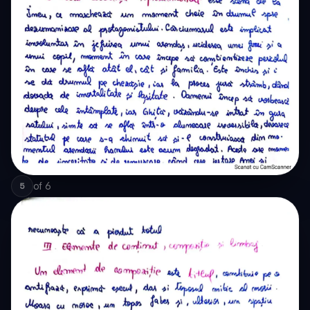
of
6
5