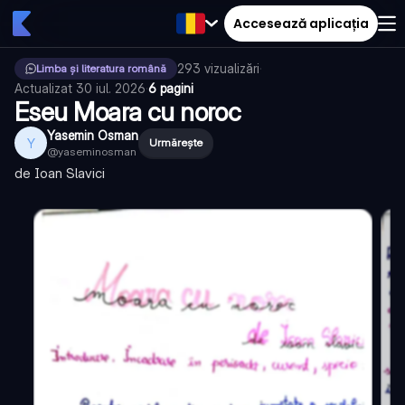
Accesează aplicația
293
vizualizări
·
Limba și literatura română
Actualizat
30 iul. 2026
·
6 pagini
Eseu Moara cu noroc
Yasemin Osman
Y
Urmărește
@
yaseminosman
de Ioan Slavici