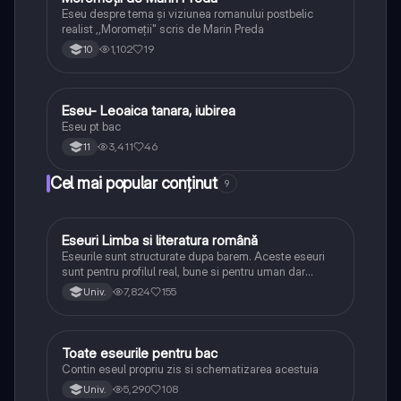
Eseu despre tema și viziunea romanului postbelic
realist ,,Moromeții" scris de Marin Preda
1,102
19
10
Eseu- Leoaica tanara, iubirea
Limba și literatura română
Eseu pt bac
3,411
46
11
Cel mai popular conținut
9
Eseuri Limba si literatura română
Limba și literatura română
Eseurile sunt structurate dupa barem. Aceste eseuri
sunt pentru profilul real, bune si pentru uman dar
lipsesc relatiile dintre personaje si caracrerizarile.
7,824
155
Univ.
Toate eseurile pentru bac
Limba și literatura română
Contin eseul propriu zis si schematizarea acestuia
5,290
108
Univ.