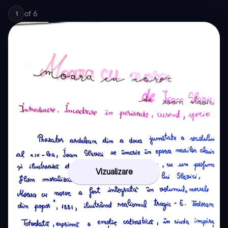
of
6
1
Vizualizare