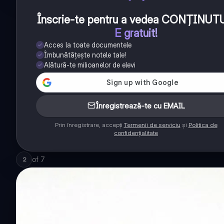
Înscrie-te pentru a vedea CONȚINUT
E gratuit!
Acces la toate documentele
Îmbunătățește notele tale!
Alătură-te milioanelor de elevi
Înregistrează-te cu EMAIL
Prin înregistrare, accepți
Termenii de serviciu
și
Politica de
confidențialitate
of
7
2