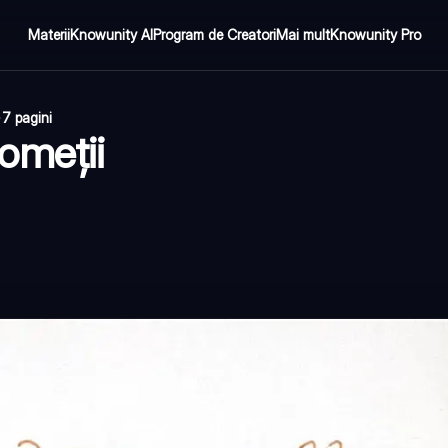
Materii
Knowunity AI
Program de Creatori
Mai mult
Knowunity Pro
·
7 pagini
omeții