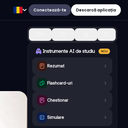
Conectează-te
Descarcă aplicația
2
Instrumente AI de studiu
NOU
Rezumat
Flashcard-uri
Chestionar
Simulare