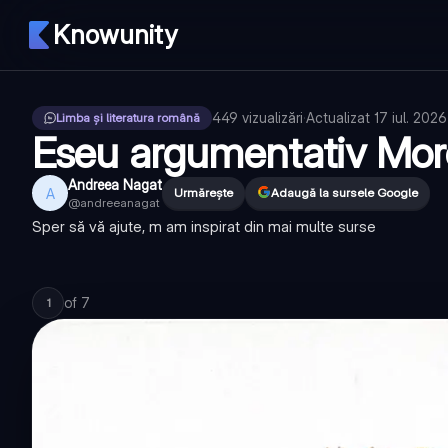
Knowunity
449
vizualizări
·
Actualizat
17 iul. 2026
Limba și literatura română
Eseu argumentativ Mor
Andreea Nagat
A
Urmărește
Adaugă la sursele Google
@
andreeanagat
Sper să vă ajute, m am inspirat din mai multe surse
of
7
1