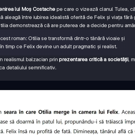
enirea lui Moș Costache
pe care o vizează clanul Tulea, câ
să aleagă între iubirea idealistă oferită de Felix și viața fără g
Otilia demonstrează că are puterea de a decide pentru amâ
cest roman: Otilia se transformă dintr-o tânără vioaie și
n timp ce Felix devine un adult pragmatic și realist.
în realismul balzacian prin
prezentarea critică a societății
, m
ca detaliului semnificativ.