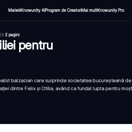
Materii
Knowunity AI
Program de Creatori
Mai mult
Knowunity Pro
026
·
2 pagini
iei pentru
alist balzacian care surprinde societatea bucureșteană de 
ei dintre Felix și Otilia, având ca fundal lupta pentru moșt