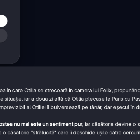
a în care Otilia se strecoară în camera lui Felix, propunând
e situație, iar a doua zi află că Otilia plecase la Paris cu P
revizibil al Otiliei îl bulversează pe tânăr, dar eșecul în 
ostea nu mai este un sentiment pur
, iar căsătoria devine o 
e o căsătorie "strălucită" care îi deschide ușile către cercuri