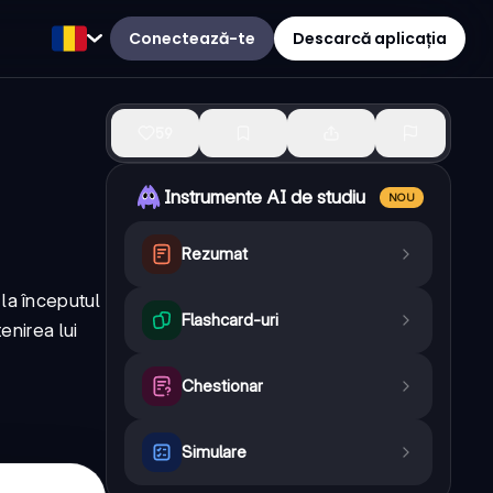
Conectează-te
Descarcă aplicația
59
Instrumente AI de studiu
NOU
Rezumat
la începutul
Flashcard-uri
enirea lui
Chestionar
Simulare