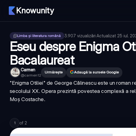
Knowunity
3.907
vizualizări
·
Actualizat
25 iul. 2
Limba și literatura română
Eseu despre Enigma Otil
Bacalaureat
Carmen
Urmărește
Adaugă la sursele Google
@
carmen12
"Enigma Otiliei" de George Călinescu este un roman re
secolului XX. Opera prezintă povestea complexă a relați
Moș Costache.
of
2
1