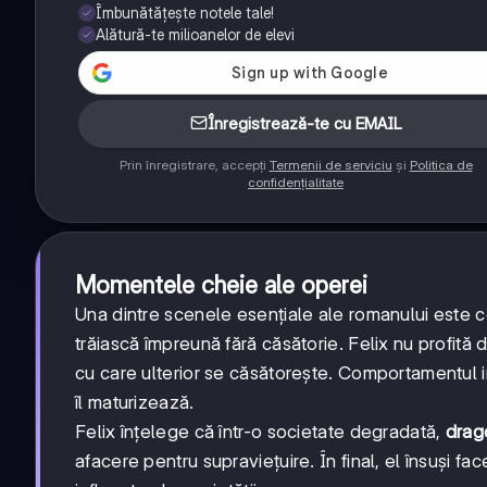
Îmbunătățește notele tale!
Alătură-te milioanelor de elevi
Înregistrează-te cu EMAIL
Prin înregistrare, accepți
Termenii de serviciu
și
Politica de
confidențialitate
Momentele cheie ale operei
Una dintre scenele esențiale ale romanului este ce
trăiască împreună fără căsătorie. Felix nu profită d
cu care ulterior se căsătorește. Comportamentul imp
îl maturizează.
Felix înțelege că într-o societate degradată,
drag
afacere pentru supraviețuire. În final, el însuși fac