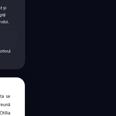
t și
riji
ndoi.
otivul