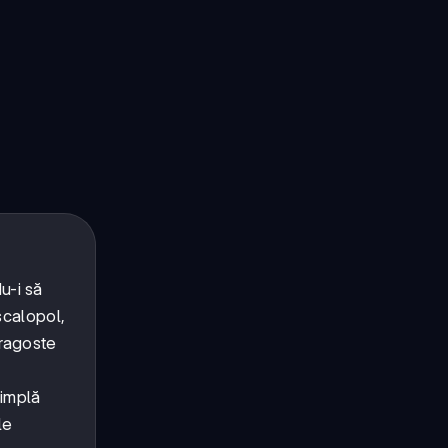
u-i să
ascalopol,
dragoste
simplă
le