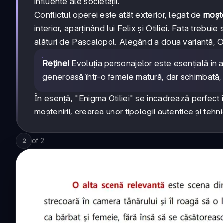
influente ale societății.
Conflictul operei este atât exterior, legat de
moșt
interior, aparținând lui Felix și Otiliei. Fata trebuie 
alături de Pascalopol. Alegând a doua variantă, 
Reține!
Evoluția personajelor este esențială în a
generoasă într-o femeie matură, dar schimbată, î
În esență, "Enigma Otiliei" se încadrează perfect 
moștenirii, crearea unor tipologii autentice și tehni
of
2
2