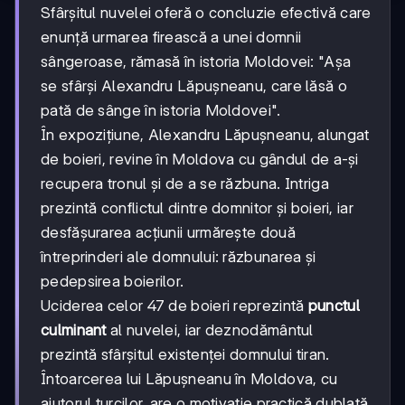
Sfârșitul nuvelei oferă o concluzie efectivă care
enunță urmarea firească a unei domnii
sângeroase, rămasă în istoria Moldovei: "Așa
se sfârși Alexandru Lăpușneanu, care lăsă o
pată de sânge în istoria Moldovei".
În expozițiune, Alexandru Lăpușneanu, alungat
de boieri, revine în Moldova cu gândul de a-și
recupera tronul și de a se răzbuna. Intriga
prezintă conflictul dintre domnitor și boieri, iar
desfășurarea acțiunii urmărește două
întreprinderi ale domnului: răzbunarea și
pedepsirea boierilor.
Uciderea celor 47 de boieri reprezintă
punctul
culminant
al nuvelei, iar deznodământul
prezintă sfârșitul existenței domnului tiran.
Întoarcerea lui Lăpușneanu în Moldova, cu
ajutorul turcilor, are o motivație practică dublată