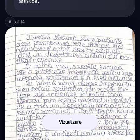
artistice.
of
14
5
Vizualizare