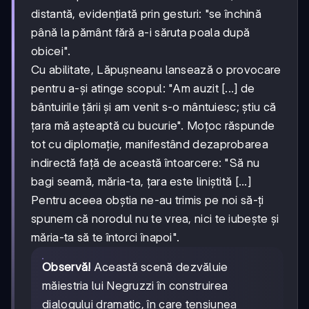
distantă, evidențiată prin gesturi: "se închină
până la pământ fără a-i săruta poala după
obicei".
Cu abilitate, Lăpușneanu lansează o provocare
pentru a-și atinge scopul: "Am auzit [...] de
bântuirile țării și am venit s-o mântuiesc; știu că
țara mă așteaptă cu bucurie". Moțoc răspunde
tot cu diplomație, manifestând dezaprobarea
indirectă față de această întoarcere: "Să nu
bagi seamă, măria-ta, țara este liniștită [...]
Pentru aceea obștia ne-au trimis pe noi să-ți
spunem că norodul nu te vrea, nici te iubește și
măria-ta să te întorci înapoi".
Observă!
Această scenă dezvăluie
măiestria lui Negruzzi în construirea
dialogului dramatic, în care tensiunea