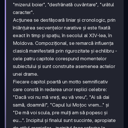
"mizerul boier", "desfrânată cuvântare", "urâtul
caracter".
Acțiunea se desfășoară liniar și cronologic, prin
înlănțuirea secvențelor narative și este fixată
exact în timp și spațiu, în secolul al XIV-lea, în
Moldova. Compozițional, se remarcă influența
clasică manifestată prin rigurozitate și echilibru -
cele patru capitole corespund momentelor
subiectului și sunt construite asemenea actelor
unei drame.
Fiecare capitol poartă un motto semnificativ
care constă în redarea unor replici celebre:
"Dacă voi nu mă vreți, eu vă vreu", "Ai să dai
samă, doamnă!", "Capul lui Moțoc vrem..." și
"De mă voi scula, pre mulți am să popesc și
eu...". Incipitul și finalul sunt succinte, apropiate
de stilul cronicilor - incipitul face referire la