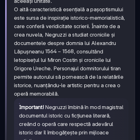
aceeași unitate.
O altă caracteristică esențială a pașoptismului
este sursa de inspirație istorico-memorialistică,
care conferă veridicitate scrierii. Înainte de a
crea nuvela, Negruzzi a studiat cronicile și
documentele despre domnia lui Alexandru
1564-
1564
−
1568
Lăpușneanu
, consultând
1568
letopisețul lui Miron Costin și cronicile lui
Grigore Ureche. Personajul domnitorului tiran
permite autorului să pornească de la relatările
istorice, nuanțându-le artistic pentru a crea o
operă memorabilă.
Important!
Negruzzi îmbină în mod magistral
documentul istoric cu ficțiunea literară,
creând o operă care respectă adevărul
istoric dar îl îmbogățește prin mijloace