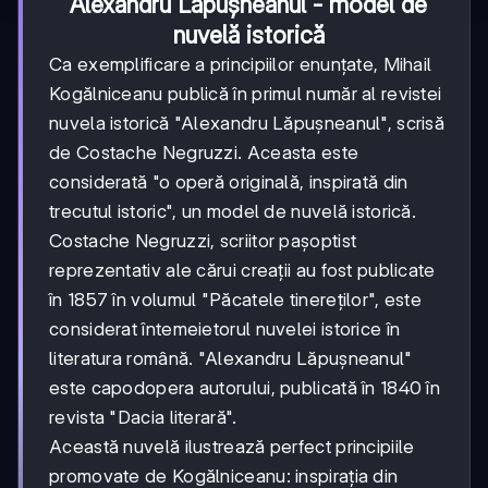
Alexandru Lăpușneanul - model de
nuvelă istorică
Ca exemplificare a principiilor enunțate, Mihail
Kogălniceanu publică în primul număr al revistei
nuvela istorică "Alexandru Lăpușneanul", scrisă
de Costache Negruzzi. Aceasta este
considerată "o operă originală, inspirată din
trecutul istoric", un model de nuvelă istorică.
Costache Negruzzi, scriitor pașoptist
reprezentativ ale cărui creații au fost publicate
în 1857 în volumul "Păcatele tinereților", este
considerat întemeietorul nuvelei istorice în
literatura română. "Alexandru Lăpușneanul"
este capodopera autorului, publicată în 1840 în
revista "Dacia literară".
Această nuvelă ilustrează perfect principiile
promovate de Kogălniceanu: inspirația din