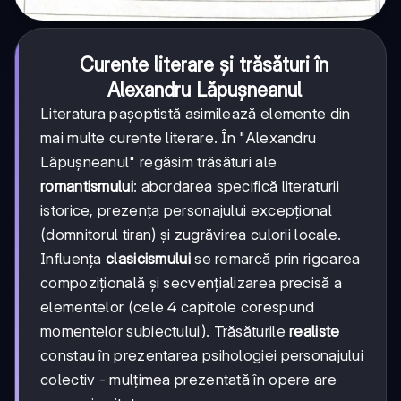
Curente literare și trăsături în
Alexandru Lăpușneanul
Literatura pașoptistă asimilează elemente din
mai multe curente literare. În "Alexandru
Lăpușneanul" regăsim trăsături ale
romantismului
: abordarea specifică literaturii
istorice, prezența personajului excepțional
(domnitorul tiran) și zugrăvirea culorii locale.
Influența
clasicismului
se remarcă prin rigoarea
compozițională și secvențializarea precisă a
elementelor (cele 4 capitole corespund
momentelor subiectului). Trăsăturile
realiste
constau în prezentarea psihologiei personajului
colectiv - mulțimea prezentată în opere are