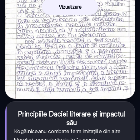
Vizualizare
Principiile Daciei literare și impactul
său
Kogălniceanu combate ferm imitațiile din alte
literaturi, considerându-le "o manie