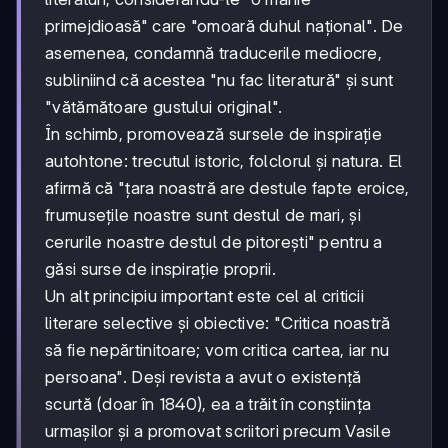
primejdioasă" care "omoară duhul național". De
asemenea, condamnă traducerile mediocre,
subliniind că acestea "nu fac literatură" și sunt
"vătămătoare gustului original".
În schimb, promovează sursele de inspirație
autohtone: trecutul istoric, folclorul și natura. El
afirmă că "țara noastră are destule fapte eroice,
frumusețile noastre sunt destul de mari, și
cerurile noastre destul de pitorești" pentru a
găsi surse de inspirație proprii.
Un alt principiu important este cel al criticii
literare selective și obiective: "Critica noastră
să fie nepărtinitoare; vom critica cartea, iar nu
persoana". Deși revista a avut o existență
scurtă (doar în 1840), ea a trăit în conștiința
urmașilor și a promovat scriitori precum Vasile