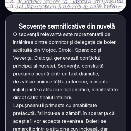
Secvențe semnificative din nuvelă
O secvență relevantă este reprezentată de
întâlnirea dintre domnitor și delegația de boieri
alcătuită din Moțoc, Stroici, Spancioc și
Veverița. Dialogul generează conflictul
principal al nuvelei. Secvența, construită
precum o scenă dintr-un text dramatic,
dezvăluie animozitățile puternice, mascate
inițial printr-o atitudine diplomatică, manifestate
direct către finalul întâlnirii.
Lăpușneanu îi primește cu amabilitate
prefăcută, "silindu-se a zâmbi", în speranța că
aceștia îi vor accepta revenirea. Boierii se
remarcă printr-o atitudine cuviincioasă, dar