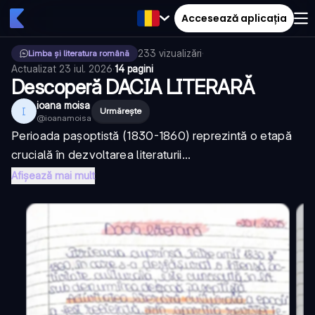
Accesează aplicația
233
vizualizări
·
Limba și literatura română
Actualizat
23 iul. 2026
·
14 pagini
Descoperă DACIA LITERARĂ
ioana moisa
I
Urmărește
@
ioanamoisa
Perioada pașoptistă (1830-1860) reprezintă o etapă
crucială în dezvoltarea literaturii...
Afișează mai mult