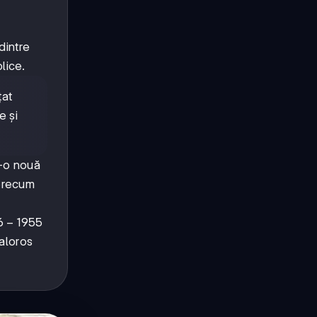
dintre
lice.
țat
e și
tr-o nouă
 precum
6-
6
−
1955
5
aloros