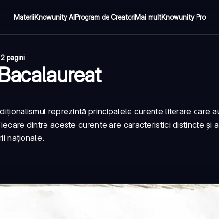
Materii
Knowunity AI
Program de Creatori
Mai mult
Knowunity Pro
·
2 pagini
 Bacalaureat
diționalismul reprezintă principalele curente literare care 
ecare dintre aceste curente are caracteristici distincte și a
ii naționale.