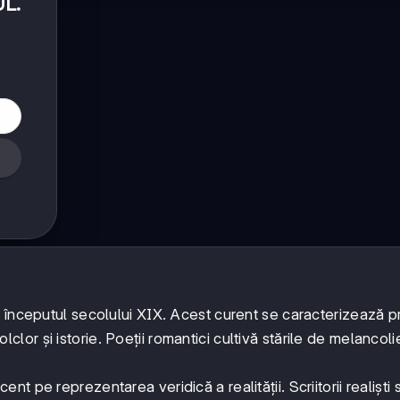
UL
.
și începutul secolului XIX. Acest curent se caracterizează p
folclor și istorie. Poeții romantici cultivă stările de melancoli
nt pe reprezentarea veridică a realității. Scriitorii realiști 