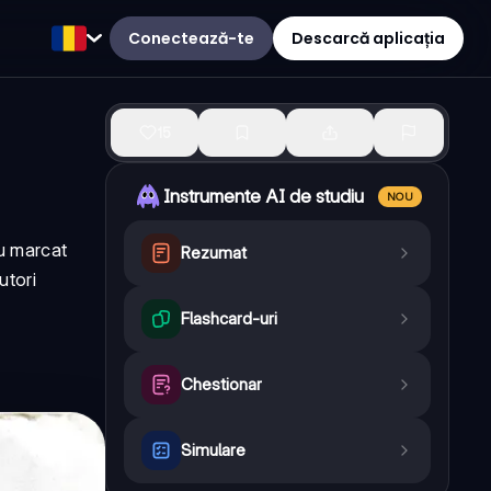
Conectează-te
Descarcă aplicația
15
Instrumente AI de studiu
NOU
au marcat
Rezumat
utori
Flashcard-uri
Chestionar
Simulare