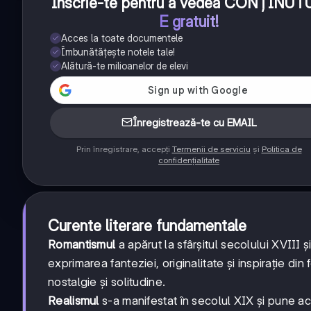
Înscrie-te pentru a vedea CONȚINUT
E gratuit!
Acces la toate documentele
Îmbunătățește notele tale!
Alătură-te milioanelor de elevi
Înregistrează-te cu EMAIL
Prin înregistrare, accepți
Termenii de serviciu
și
Politica de
confidențialitate
Curente literare fundamentale
Romantismul
a apărut la sfârșitul secolului XVIII 
exprimarea fanteziei, originalitate și inspirație din 
nostalgie și solitudine.
Realismul
s-a manifestat în secolul XIX și pune acce