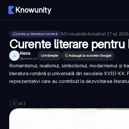
Knowunity
801
vizualizări
·
Actualizat
27 iul. 2026
Limba și literatura română
Curente literare pentru
Alexia
A
Urmărește
Adaugă la sursele Google
@
alexia.nn
Romantismul, realismul, simbolismul, modernismul și tra
literatura română și universală din secolele XVIII-XX. Fi
reprezentativi care au contribuit la dezvoltarea literatur
of
2
1