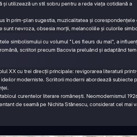
și utilizează un stil sobru pentru a reda viața cotidiană a
adus în prim-plan sugestia, muzicalitatea și corespondențele 
 sunt nevroza, obsesia morții, melancoliile și culorile simbo
ele simbolismului cu volumul "Les fleurs du mal", a influen
a română, scriitori precum Bacovia preluând și adaptând tem
ul XX cu trei direcții principale: revigorarea literaturii prin
ea ideilor moderniste. Scriitorii moderni abordează subiecte
ței.
192
192
abloul curentelor literare românești. Neomodernismul
195
entant de seamă pe Nichita Stănescu, considerat cel mai v