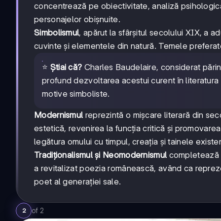
concentrează pe obiectivitate, analiză psihologică 
personajelor obișnuite.
Simbolismul
, apărut la sfârșitul secolului XIX, a 
cuvinte și elementele din natură. Temele preferate
⭐
Știai că?
Charles Baudelaire, considerat părint
profund dezvoltarea acestui curent în literatur
motive simboliste.
Modernismul
reprezintă o mișcare literară din secol
estetică, revenirea la funcția critică și promovar
legătura omului cu timpul, creația și tainele existen
Tradiționalismul și Neomodernismul
completează t
a revitalizat poezia românească, având ca reprez
poet al generației sale.
of
2
2