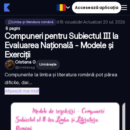
Accesează aplicația
618
vizualizări
·
Actualizat
20 iul. 2026
Limba și literatura română
·
8 pagini
Compuneri pentru Subiectul III la
Evaluarea Națională - Modele și
Exerciții
Cristiana G
Urmărește
@
cristianag
Compunerile la limba și literatura română pot părea
dificile, dar...
Afișează mai mult