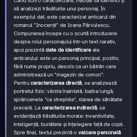
Când scrii o caracterizare, trebuie să identifici și
să analizezi trăsăturile unui personaj. În
exemplul dat, este caracterizat anticarul din
romanul "Inocenții" de Ioana Pârvulescu.
Compunerea începe cu o scurtă introducere
despre rolul personajului într-un text narativ,
apoi prezintă
date de identificare
ale
anticarului: este un personaj principal, pozitiv,
fără nume propriu, descris ca un bătrân care
administrează un "magazin de comori".
Pentru
caracterizarea directă
, se analizează
portretul fizic: vârsta înaintată, barba lungă,
sprâncenele "ca streșinile", starea de sănătate
precară. La
caracterizarea indirectă
, se
evidențiază trăsăturile morale: inventivitate,
inteligență, bunătate și înțelegere față de copii.
Spre final, textul prezintă o
valoare personală