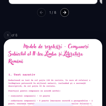
1
/
8
of
8
1