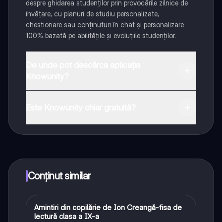
despre ghidarea studenților prin provocările zilnice de
învățare, cu planuri de studiu personalizate,
chestionare sau conținuturi în chat și personalizare
100% bazată pe abilitățile și evoluțiile studenților.
De unde pot descărca aplicația
Knowunity?
Aplicația este disponibilă în Google Play Store și Apple
App Store.
Este Knowunity chiar gratuită?
Da! Bucură-te de access la materiale de studiu,
conectează-te cu alți elevi, și primește ajutor instant -
toate acestea la un click distanță. În plus, câștigă
puncte ca să deblochezi mai multe funcționalități!
Conținut similar
A
Amintiri din copilărie de Ion Creangă-fisa de
Limba și literatura română
lectură clasa a IX-a