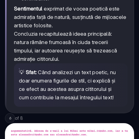
Sentimentul
exprimat de vocea poetică este
admirația față de natură, susținută de mijloacele
artistice folosite.
Concluzia recapitulează ideea principală:
natura rămâne frumoasă în ciuda trecerii
timpului, iar autoarea reușește să trezească
admirație cititorului.
💡
Sfat:
Când analizezi un text poetic, nu
doar enumera figurile de stil, ci explică și
ce efect au acestea asupra cititorului și
cum contribuie la mesajul întregului text!
of
8
6