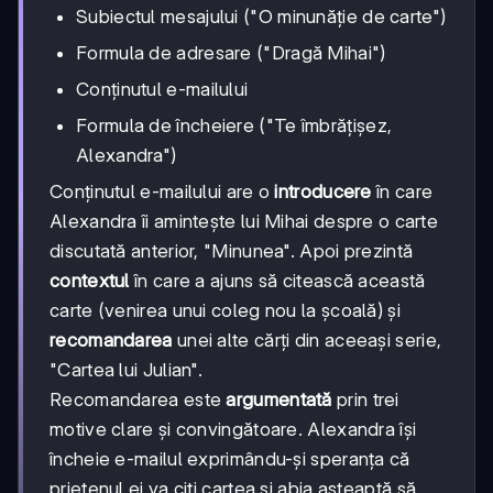
Subiectul mesajului ("O minunăție de carte")
Formula de adresare ("Dragă Mihai")
Conținutul e-mailului
Formula de încheiere ("Te îmbrățișez,
Alexandra")
Conținutul e-mailului are o
introducere
în care
Alexandra îi amintește lui Mihai despre o carte
discutată anterior, "Minunea". Apoi prezintă
contextul
în care a ajuns să citească această
carte (venirea unui coleg nou la școală) și
recomandarea
unei alte cărți din aceeași serie,
"Cartea lui Julian".
Recomandarea este
argumentată
prin trei
motive clare și convingătoare. Alexandra își
încheie e-mailul exprimându-și speranța că
prietenul ei va citi cartea și abia așteaptă să