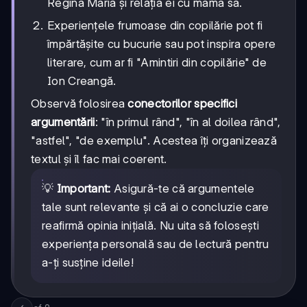
Regina Maria și relația ei cu mama sa.
Experiențele frumoase din copilărie pot fi
împărtășite cu bucurie sau pot inspira opere
literare, cum ar fi "Amintiri din copilărie" de
Ion Creangă.
Observă folosirea
conectorilor specifici
argumentării
: "în primul rând", "în al doilea rând",
"astfel", "de exemplu". Acestea îți organizează
textul și îl fac mai coerent.
💡
Important:
Asigură-te că argumentele
tale sunt relevante și că ai o concluzie care
reafirmă opinia inițială. Nu uita să folosești
experiența personală sau de lectură pentru
a-ți susține ideile!