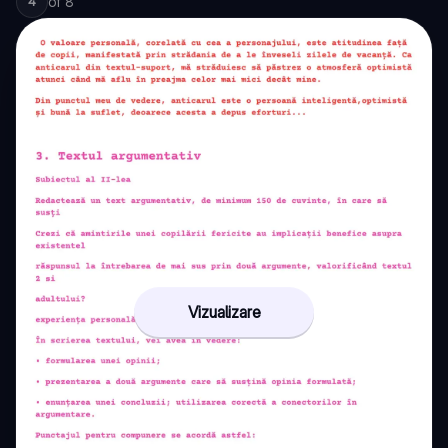
of
8
4
Vizualizare