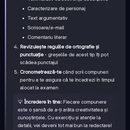
Caracterizare de personaj
Text argumentativ
Scrisoare/e-mail
Comentariu literar
Revizuiește regulile de ortografie și
punctuație
- greșelile de acest tip îți pot
scădea punctajul
Cronometrează-te
când scrii compuneri
pentru a te asigura că te încadrezi în timpul
alocat la examen
💡
Încredere în tine:
Fiecare compunere
este o șansă de a-ți arăta creativitatea și
cunoștințele. Cu exercițiu și atenție la
detalii, vei deveni tot mai bun la redactare!