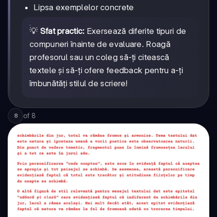
Lipsa exemplelor concrete
💡
Sfat practic:
Exersează diferite tipuri de
compuneri înainte de evaluare. Roagă
profesorul sau un coleg să-ți citească
textele și să-ți ofere feedback pentru a-ți
îmbunătăți stilul de scriere!
of
8
8