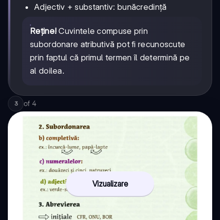
Adjectiv + substantiv: bunăcredință
Reține!
Cuvintele compuse prin
subordonare atributivă pot fi recunoscute
prin faptul că primul termen îl determină pe
al doilea.
of
4
3
Vizualizare