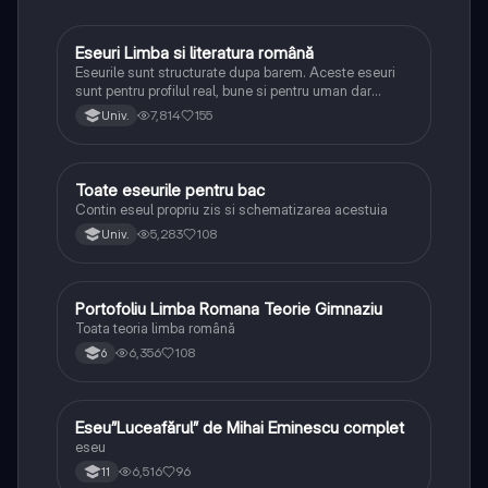
Eseuri Limba si literatura română
Limba și literatura română
Eseurile sunt structurate dupa barem. Aceste eseuri
sunt pentru profilul real, bune si pentru uman dar
lipsesc relatiile dintre personaje si caracrerizarile.
7,814
155
Univ.
Toate eseurile pentru bac
Limba și literatura română
Contin eseul propriu zis si schematizarea acestuia
5,283
108
Univ.
Portofoliu Limba Romana Teorie Gimnaziu
Limba și literatura română
Toata teoria limba română
6,356
108
6
Eseu”Luceafărul” de Mihai Eminescu complet
Limba și literatura română
eseu
6,516
96
11