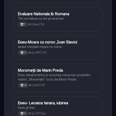
Evaluare Nationala lb Romana
Limba și literatura română
Tot ce trebuie sa stii pt examen
2,544
0
7
Eseu-Moara cu noroc ,Ioan Slavici
Limba și literatura română
eseul complet moara cu noroc
6,415
119
11
Moromeții de Marin Preda
Limba și literatura română
Eseu despre tema și viziunea romanului postbelic
realist ,,Moromeții" scris de Marin Preda
1,102
19
10
Eseu- Leoaica tanara, iubirea
Limba și literatura română
Eseu pt bac
3,411
46
11