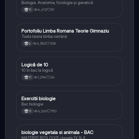
Biologie. Anatomie, fiziologie și genetică
4,612
81
11
Portofoliu Limba Romana Teorie Gimnaziu
Limba și literatura română
Toata teoria limba română
6,356
108
6
Logică de 10
Logică
10 în bac la logică
1,294
24
11
Exercitii biologie
Biologie
Bac biologie
6,260
150
11
biologie vegetala si animala - BAC
Biologie
MATERIE BIOLOGIE clasele IX Şi X