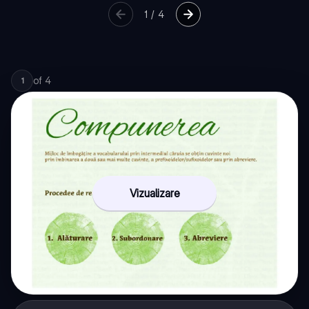
1
/
4
of
4
1
Vizualizare