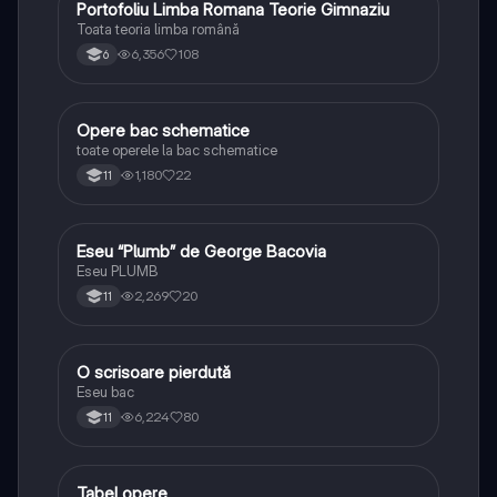
Portofoliu Limba Romana Teorie Gimnaziu
Limba și literatura română
Toata teoria limba română
6,356
108
6
Opere bac schematice
Limba și literatura română
toate operele la bac schematice
1,180
22
11
Eseu “Plumb” de George Bacovia
Limba și literatura română
Eseu PLUMB
2,269
20
11
O scrisoare pierdută
Limba și literatura română
Eseu bac
6,224
80
11
Tabel opere
Limba și literatura română