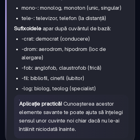
mono-: monolog, monoton (unic, singular)
tele-: televizor, telefon (la distanță)
Sufixoidele
apar după cuvântul de bază:
-crat: democrat (conducere)
-drom: aerodrom, hipodrom (loc de
alergare)
-fob: anglofob, claustrofob (frică)
-fil: bibliofil, cinefil (iubitor)
-log: biolog, teolog (specialist)
Aplicație practică!
Cunoașterea acestor
elemente savante te poate ajuta să înțelegi
sensul unor cuvinte noi chiar dacă nu le-ai
întâlnit niciodată înainte.