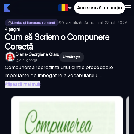
Accesează aplicația
80
vizualizări
·
Actualizat
23 iul. 2026
·
Limba și literatura română
4 pagini
Cum să Scriem o Compunere
Corectă
Diana-Georgiana Olaru
Urmărește
@
dia_georgi
Compunerea reprezintă unul dintre procedeele
importante de îmbogățire a vocabularului...
Afișează mai mult