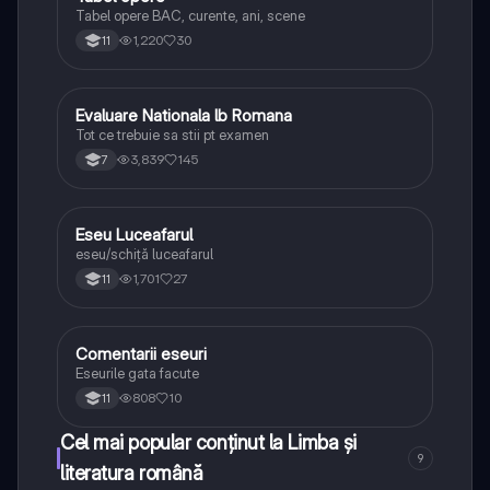
Tabel opere BAC, curente, ani, scene
1,220
30
11
Evaluare Nationala lb Romana
Limba și literatura română
Tot ce trebuie sa stii pt examen
3,839
145
7
Eseu Luceafarul
Limba și literatura română
eseu/schiță luceafarul
1,701
27
11
Comentarii eseuri
Limba și literatura română
Eseurile gata facute
808
10
11
Cel mai popular conținut la Limba și
9
literatura română