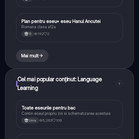
Plan pentru eseu+ eseu Hanul Ancutei
Limba și literatura română
Romana clasa a12a
192
2
11
Mai mult
Cel mai popular conținut: Language
9
Learning
Toate eseurile pentru bac
Limba și literatura română
Contin eseul propriu zis si schematizarea acestuia
5,283
108
Univ.