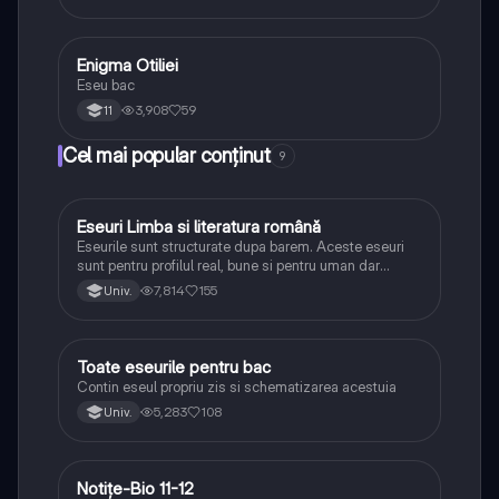
Enigma Otiliei
Limba și literatura română
Eseu bac
3,908
59
11
Cel mai popular conținut
9
Eseuri Limba si literatura română
Limba și literatura română
Eseurile sunt structurate dupa barem. Aceste eseuri
sunt pentru profilul real, bune si pentru uman dar
lipsesc relatiile dintre personaje si caracrerizarile.
7,814
155
Univ.
Toate eseurile pentru bac
Limba și literatura română
Contin eseul propriu zis si schematizarea acestuia
5,283
108
Univ.
Notițe-Bio 11-12
Biologie