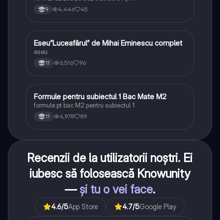
4,446
45
9
Eseu”Luceafărul” de Mihai Eminescu complet
Limba și literatura română
eseu
6,516
96
11
Formule pentru subiectul 1 Bac Mate M2
Matematică
formule pt bac M2 pentru subiectul 1
4,978
89
11
Recenzii de la utilizatorii noștri. Ei
iubesc să folosească Knowunity
—
și tu o vei face
.
4.6
/5
App Store
4.7
/5
Google Play