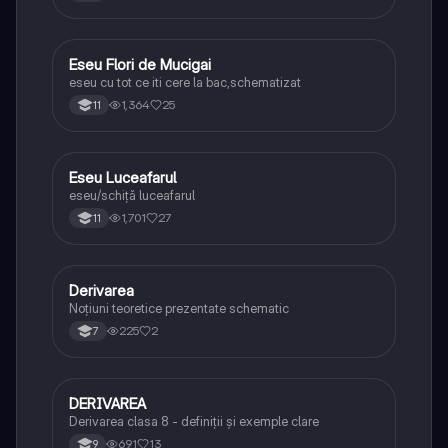
Eseu Flori de Mucigai
Limba și literatura română
eseu cu tot ce iti cere la bac,schematizat
1,364
25
11
Eseu Luceafarul
Limba și literatura română
eseu/schiță luceafarul
1,701
27
11
Derivarea
Limba și literatura română
Noțiuni teoretice prezentate schematic
225
2
7
DERIVAREA
Limba și literatura română
Derivarea clasa 8 - definiții și exemple clare
691
13
9