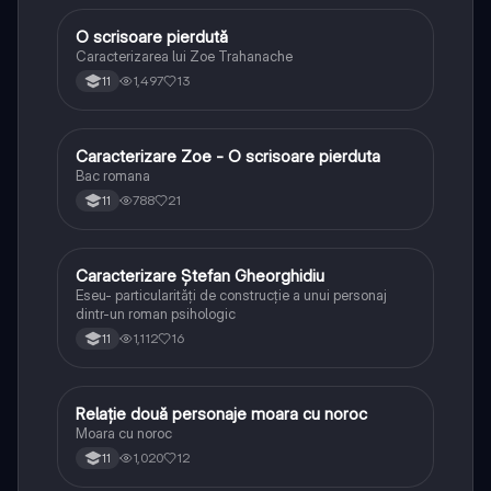
O scrisoare pierdută
Limba și literatura română
Caracterizarea lui Zoe Trahanache
1,497
13
11
Caracterizare Zoe - O scrisoare pierduta
Limba și literatura română
Bac romana
788
21
11
Caracterizare Ștefan Gheorghidiu
Limba și literatura română
Eseu- particularități de construcție a unui personaj
dintr-un roman psihologic
1,112
16
11
Relație două personaje moara cu noroc
Limba și literatura română
Moara cu noroc
1,020
12
11