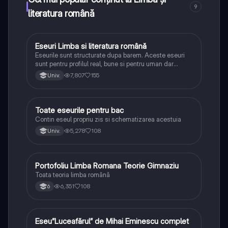
9
literatura română
Eseuri Limba si literatura română
Limba și literatura română
Eseurile sunt structurate dupa barem. Aceste eseuri
sunt pentru profilul real, bune si pentru uman dar
lipsesc relatiile dintre personaje si caracrerizarile.
7,807
155
Univ.
Toate eseurile pentru bac
Limba și literatura română
Contin eseul propriu zis si schematizarea acestuia
5,278
108
Univ.
Portofoliu Limba Romana Teorie Gimnaziu
Limba și literatura română
Toata teoria limba română
6,351
108
6
Eseu”Luceafărul” de Mihai Eminescu complet
Limba și literatura română