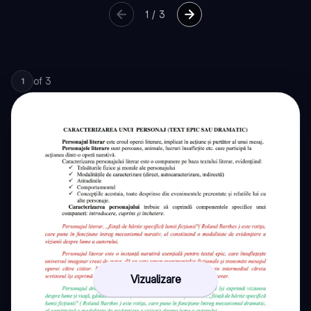
1
/
3
of
3
1
Vizualizare