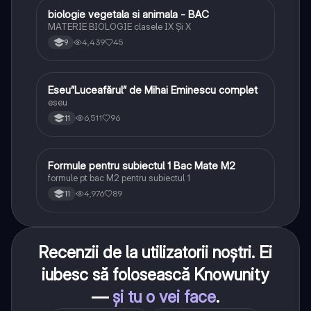
biologie vegetala si animala - BAC
Biologie
MATERIE BIOLOGIE clasele IX Şi X
4,439
45
9
Eseu”Luceafărul” de Mihai Eminescu complet
Limba și literatura română
eseu
6,511
96
11
Formule pentru subiectul 1 Bac Mate M2
Matematică
formule pt bac M2 pentru subiectul 1
4,976
89
11
Recenzii de la utilizatorii noștri. Ei
iubesc să folosească Knowunity
—
și tu o vei face
.