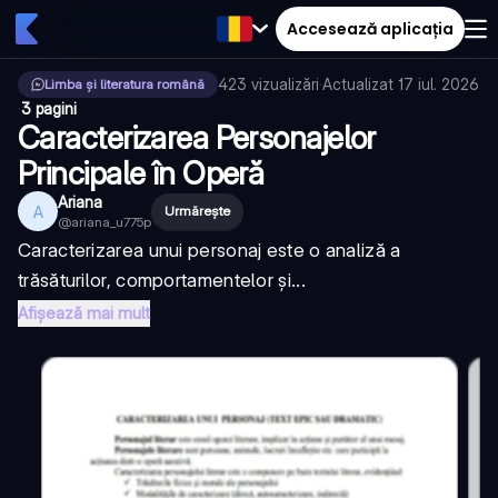
Accesează aplicația
423
vizualizări
·
Actualizat
17 iul. 2026
Limba și literatura română
·
3 pagini
Caracterizarea Personajelor
Principale în Operă
Ariana
A
Urmărește
@
ariana_u775p
Caracterizarea unui personaj este o analiză a
trăsăturilor, comportamentelor și...
Afișează mai mult