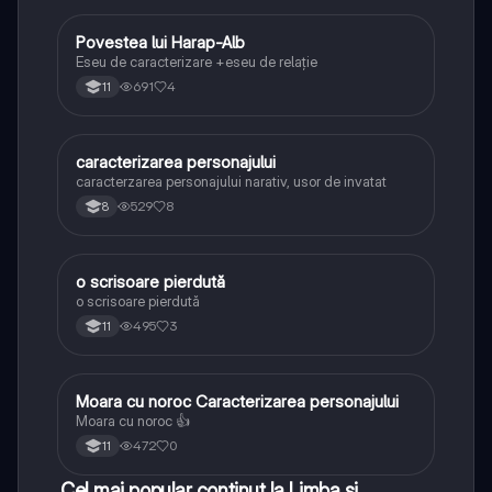
Povestea lui Harap-Alb
Limba și literatura română
Eseu de caracterizare +eseu de relație
691
4
11
caracterizarea personajului
Limba și literatura română
caracterzarea personajului narativ, usor de invatat
529
8
8
o scrisoare pierdută
Limba și literatura română
o scrisoare pierdută
495
3
11
Moara cu noroc Caracterizarea personajului
Limba și literatura română
Moara cu noroc 👍
472
0
11
Cel mai popular conținut la Limba și