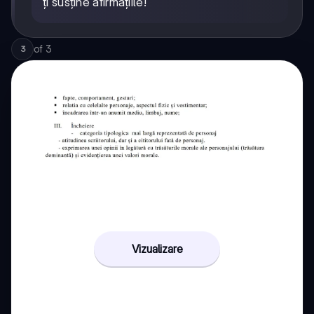
ți susține afirmațiile!
of
3
3
Vizualizare