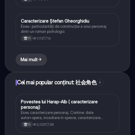
Caracterizare Ștefan Gheorghidiu
Limba și literatura română
Eseu- particularități de construcție a unui personaj
dintr-un roman psihologic
1,112
16
11
Mai mult
Cel mai popular conținut: 社会角色
9
Povestea lui Harap-Alb ( caracterizare
Limba și literatura română
personaj)
Eseu caracterizare personaj. Contine: date
autor+opera, incadrare in specie, caracterizare
personaj(statut social, moral, psihologic), + RELATIA
2,020
28
11
DINTRE CELE DOUA PERSONAJE. 2 trasaturi .
Titlul,modalitatile de caracterizare .