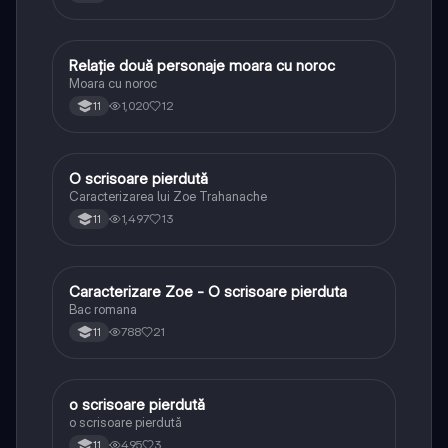
Relație două personaje moara cu noroc
Limba și literatura română
Moara cu noroc
1,020
12
11
O scrisoare pierdută
Limba și literatura română
Caracterizarea lui Zoe Trahanache
1,497
13
11
Caracterizare Zoe - O scrisoare pierduta
Limba și literatura română
Bac romana
788
21
11
o scrisoare pierdută
Limba și literatura română
o scrisoare pierdută
495
3
11