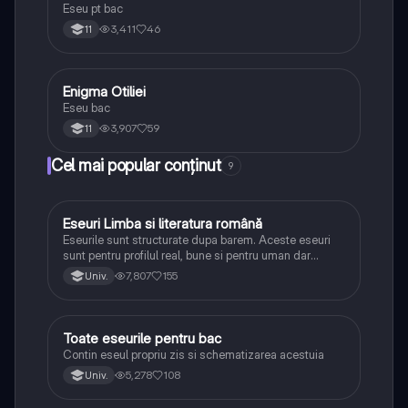
Eseu pt bac
3,411
46
11
Enigma Otiliei
Limba și literatura română
Eseu bac
3,907
59
11
Cel mai popular conținut
9
Eseuri Limba si literatura română
Limba și literatura română
Eseurile sunt structurate dupa barem. Aceste eseuri
sunt pentru profilul real, bune si pentru uman dar
lipsesc relatiile dintre personaje si caracrerizarile.
7,807
155
Univ.
Toate eseurile pentru bac
Limba și literatura română
Contin eseul propriu zis si schematizarea acestuia
5,278
108
Univ.