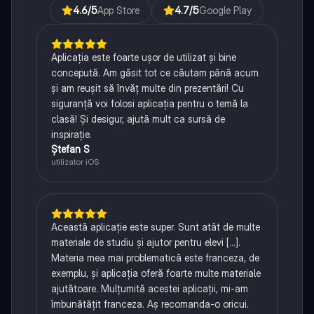
4.6
/5
App Store
4.7
/5
Google Play
Aplicația este foarte ușor de utilizat și bine
concepută. Am găsit tot ce căutam până acum
și am reușit să învăț multe din prezentări! Cu
siguranță voi folosi aplicația pentru o temă la
clasă! Și desigur, ajută mult ca sursă de
inspirație.
Ștefan S
utilizator iOS
Această aplicație este super. Sunt atât de multe
materiale de studiu și ajutor pentru elevi [...].
Materia mea mai problematică este franceza, de
exemplu, și aplicația oferă foarte multe materiale
ajutătoare. Mulțumită acestei aplicații, mi-am
îmbunătățit franceza. Aș recomanda-o oricui.