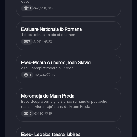
eseu
6,511
96
11
Evaluare Nationala lb Romana
Limba și literatura română
Tot ce trebuie sa stii pt examen
2,544
0
7
Eseu-Moara cu noroc ,Ioan Slavici
Limba și literatura română
eseul complet moara cu noroc
6,414
119
11
Moromeții de Marin Preda
Limba și literatura română
Eseu despre tema și viziunea romanului postbelic
realist ,,Moromeții" scris de Marin Preda
1,101
19
10
Eseu- Leoaica tanara, iubirea
Limba și literatura română