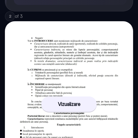
of
3
2
Vizualizare