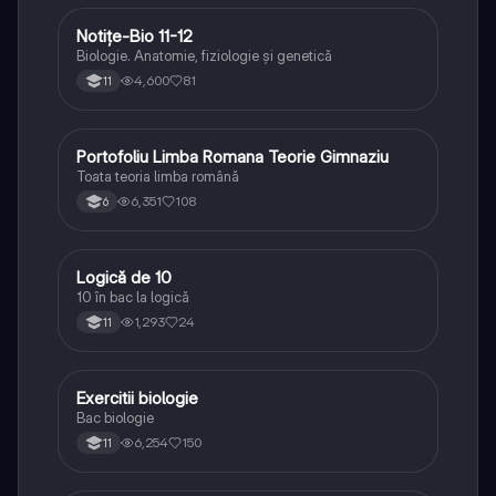
Notițe-Bio 11-12
Biologie
Biologie. Anatomie, fiziologie și genetică
4,600
81
11
Portofoliu Limba Romana Teorie Gimnaziu
Limba și literatura română
Toata teoria limba română
6,351
108
6
Logică de 10
Logică
10 în bac la logică
1,293
24
11
Exercitii biologie
Biologie
Bac biologie
6,254
150
11