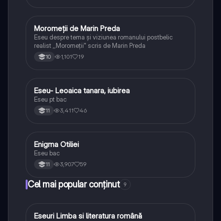
Moromeții de Marin Preda
Limba și literatura română
Eseu despre tema și viziunea romanului postbelic
realist ,,Moromeții" scris de Marin Preda
1,101
19
10
Eseu- Leoaica tanara, iubirea
Limba și literatura română
Eseu pt bac
3,411
46
11
Enigma Otiliei
Limba și literatura română
Eseu bac
3,907
59
11
Cel mai popular conținut
9
Eseuri Limba si literatura română
Limba și literatura română