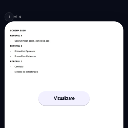
of
4
1
Vizualizare