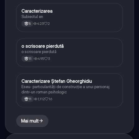
Caracterizarea
Limba și literatura română
Subiectul en
423
2
8
o scrisoare pierdută
Limba și literatura română
o scrisoare pierdută
495
3
11
Caracterizare Ștefan Gheorghidiu
Limba și literatura română
Eseu- particularități de construcție a unui personaj
dintr-un roman psihologic
1,112
16
11
Mai mult