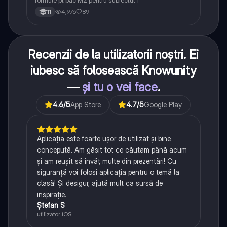
formule pt bac M2 pentru subiectul 1
4,976
89
11
Recenzii de la utilizatorii noștri. Ei
iubesc să folosească Knowunity
—
și tu o vei face
.
4.6
/5
App Store
4.7
/5
Google Play
Aplicația este foarte ușor de utilizat și bine
concepută. Am găsit tot ce căutam până acum
și am reușit să învăț multe din prezentări! Cu
siguranță voi folosi aplicația pentru o temă la
clasă! Și desigur, ajută mult ca sursă de
inspirație.
Ștefan S
utilizator iOS