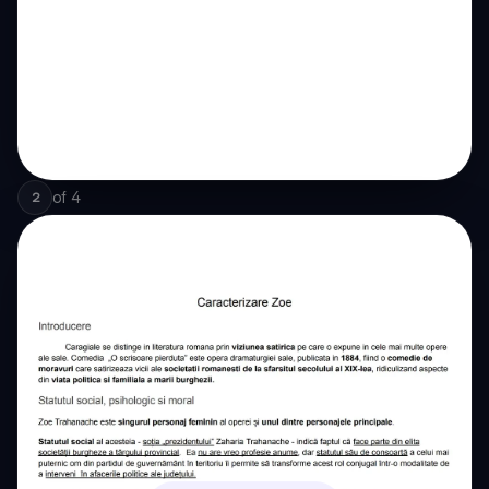
of
4
2