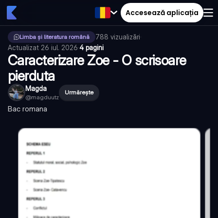
Accesează aplicația
788
vizualizări
·
Limba și literatura română
Actualizat
26 iul. 2026
·
4 pagini
Caracterizare Zoe - O scrisoare
pierduta
Magda
Urmărește
@
magduutz
Bac romana