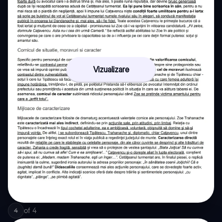
Vizualizare
of
4
4