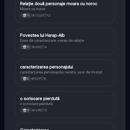
Relație două personaje moara cu noroc
Limba și literatura română
Moara cu noroc
1,020
12
11
Povestea lui Harap-Alb
Limba și literatura română
Eseu de caracterizare +eseu de relație
690
4
11
caracterizarea personajului
Limba și literatura română
caracterzarea personajului narativ, usor de invatat
529
8
8
o scrisoare pierdută
Limba și literatura română
o scrisoare pierdută
495
3
11