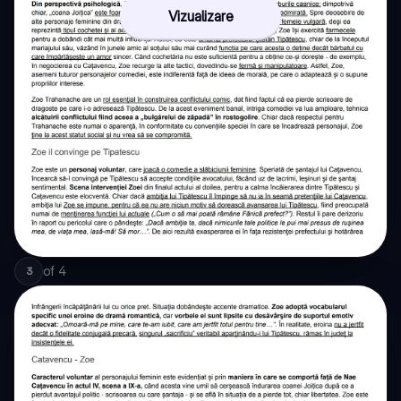
Vizualizare
of
4
3