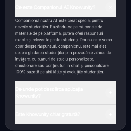
Ce este Companionul AI Knowunity?
Companionul nostru AI este creat special pentru
nevoile studenților. Bazându-ne pe milioanele de
materiale de pe platformă, putem oferi răspunsuri
exacte și relevante pentru studenți. Dar nu este vorba
doar despre răspunsuri, companionul este mai ales
despre ghidarea studenților prin provocările zilnice de
învățare, cu planuri de studiu personalizate,
chestionare sau conținuturi în chat și personalizare
100% bazată pe abilitățile și evoluțiile studenților.
De unde pot descărca aplicația
Knowunity?
Aplicația este disponibilă în Google Play Store și Apple
App Store.
Este Knowunity chiar gratuită?
Da! Bucură-te de access la materiale de studiu,