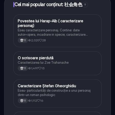
Cel mai popular conținut: 社会角色
9
Povestea lui Harap-Alb ( caracterizare
Limba și literatura română
personaj)
Eseu caracterizare personaj. Contine: date
autor+opera, incadrare in specie, caracterizare
personaj(statut social, moral, psihologic), + RELATIA
2,020
28
11
DINTRE CELE DOUA PERSONAJE. 2 trasaturi .
Titlul,modalitatile de caracterizare .
O scrisoare pierdută
Limba și literatura română
Caracterizarea lui Zoe Trahanache
1,497
13
11
Caracterizare Ștefan Gheorghidiu
Limba și literatura română
Eseu- particularități de construcție a unui personaj
dintr-un roman psihologic
1,112
16
11