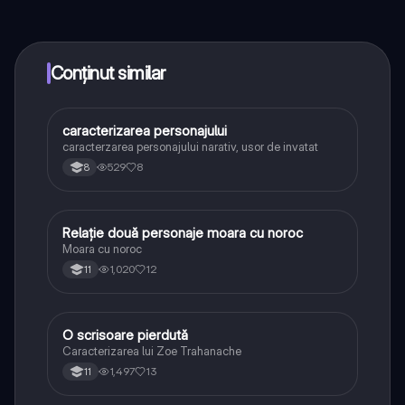
conectează-te cu alți elevi, și primește ajutor instant -
toate acestea la un click distanță. În plus, câștigă
puncte ca să deblochezi mai multe funcționalități!
Conținut similar
caracterizarea personajului
Limba și literatura română
caracterzarea personajului narativ, usor de invatat
529
8
8
Relație două personaje moara cu noroc
Limba și literatura română
Moara cu noroc
1,020
12
11
O scrisoare pierdută
Limba și literatura română
Caracterizarea lui Zoe Trahanache
1,497
13
11