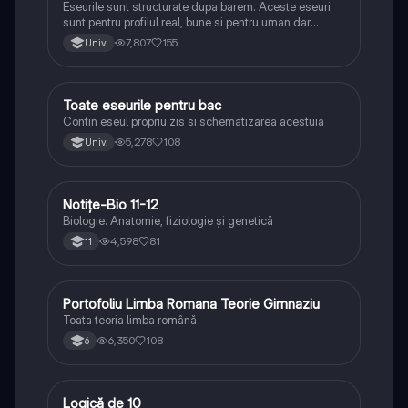
Eseurile sunt structurate dupa barem. Aceste eseuri
sunt pentru profilul real, bune si pentru uman dar
lipsesc relatiile dintre personaje si caracrerizarile.
7,807
155
Univ.
Toate eseurile pentru bac
Limba și literatura română
Contin eseul propriu zis si schematizarea acestuia
5,278
108
Univ.
Notițe-Bio 11-12
Biologie
Biologie. Anatomie, fiziologie și genetică
4,598
81
11
Portofoliu Limba Romana Teorie Gimnaziu
Limba și literatura română
Toata teoria limba română
6,350
108
6
Logică de 10
Logică