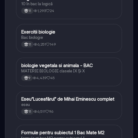
10 în bac la logică
1,293
24
11
Exercitii biologie
Biologie
Bac biologie
6,251
149
11
biologie vegetala si animala - BAC
Biologie
MATERIE BIOLOGIE clasele IX Şi X
4,439
45
9
Eseu”Luceafărul” de Mihai Eminescu complet
Limba și literatura română
eseu
6,511
96
11
Formule pentru subiectul 1 Bac Mate M2
Matematică