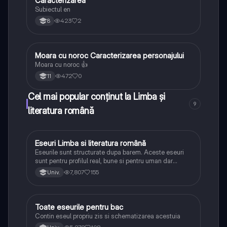
Caracterizarea
Limba și literatura română
Subiectul en
423
2
8
Moara cu noroc Caracterizarea personajului
Limba și literatura română
Moara cu noroc 👍
472
0
11
Cel mai popular conținut la Limba și
9
literatura română
Eseuri Limba si literatura română
Limba și literatura română
Eseurile sunt structurate dupa barem. Aceste eseuri
sunt pentru profilul real, bune si pentru uman dar
lipsesc relatiile dintre personaje si caracrerizarile.
7,807
155
Univ.
Toate eseurile pentru bac
Limba și literatura română
Contin eseul propriu zis si schematizarea acestuia