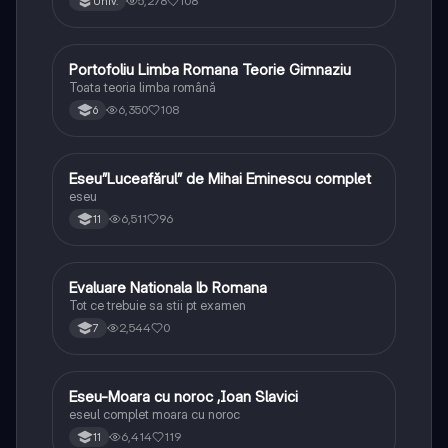
5,278
108
Univ.
Portofoliu Limba Romana Teorie Gimnaziu
Limba și literatura română
Toata teoria limba română
6,350
108
6
Eseu”Luceafărul” de Mihai Eminescu complet
Limba și literatura română
eseu
6,511
96
11
Evaluare Nationala lb Romana
Limba și literatura română
Tot ce trebuie sa stii pt examen
2,544
0
7
Eseu-Moara cu noroc ,Ioan Slavici
Limba și literatura română
eseul complet moara cu noroc
6,414
119
11