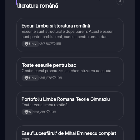
9
literatura română
Eseuri Limba si literatura română
Limba și literatura română
Eseurile sunt structurate dupa barem. Aceste eseuri
sunt pentru profilul real, bune si pentru uman dar
lipsesc relatiile dintre personaje si caracrerizarile.
7,807
155
Univ.
Toate eseurile pentru bac
Limba și literatura română
Contin eseul propriu zis si schematizarea acestuia
5,278
108
Univ.
Portofoliu Limba Romana Teorie Gimnaziu
Limba și literatura română
Toata teoria limba română
6,350
108
6
Eseu”Luceafărul” de Mihai Eminescu complet
Limba și literatura română
eseu