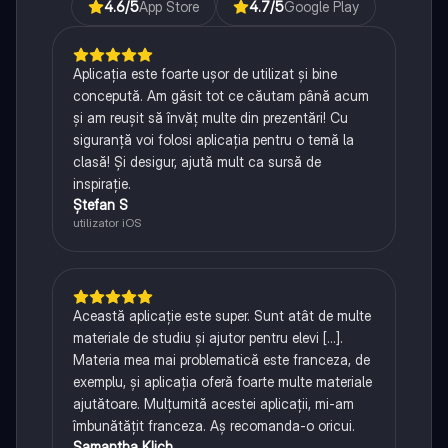
4.6
/5
App Store
4.7
/5
Google Play
Aplicația este foarte ușor de utilizat și bine
concepută. Am găsit tot ce căutam până acum
și am reușit să învăț multe din prezentări! Cu
siguranță voi folosi aplicația pentru o temă la
clasă! Și desigur, ajută mult ca sursă de
inspirație.
Ștefan S
utilizator iOS
Această aplicație este super. Sunt atât de multe
materiale de studiu și ajutor pentru elevi [...].
Materia mea mai problematică este franceza, de
exemplu, și aplicația oferă foarte multe materiale
ajutătoare. Mulțumită acestei aplicații, mi-am
îmbunătățit franceza. Aș recomanda-o oricui.
Samantha Klich