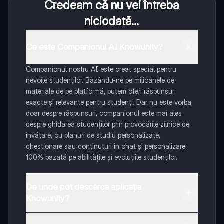
Credeam că nu vei întreba
niciodată...
Ce este Companionul AI Knowunity?
Companionul nostru AI este creat special pentru
nevoile studenților. Bazându-ne pe milioanele de
materiale de pe platformă, putem oferi răspunsuri
exacte și relevante pentru studenți. Dar nu este vorba
doar despre răspunsuri, companionul este mai ales
despre ghidarea studenților prin provocările zilnice de
învățare, cu planuri de studiu personalizate,
chestionare sau conținuturi în chat și personalizare
100% bazată pe abilitățile și evoluțiile studenților.
De unde pot descărca aplicația
Knowunity?
Aplicația este disponibilă în Google Play Store și Apple