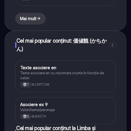
Mai mult
Cel mai popular conținut: 価値観 (かちか
2
ん)
Texte asociere en
Limba și literatura română
Texte asociere en cu rezumate scurte în funcție de
valori
1,157
28
7
Asociere ex 9
Limba și literatura română
Valori/teme/peronaje
876
9
8
Cel mai popular conținut la Limba și