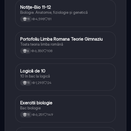
Notițe-Bio 11-12
Biologie
Biologie. Anatomie, fiziologie și genetică
4,598
81
11
Portofoliu Limba Romana Teorie Gimnaziu
Limba și literatura română
Toata teoria limba română
6,350
108
6
Logică de 10
Logică
10 în bac la logică
1,293
24
11
Exercitii biologie
Biologie
Bac biologie
6,251
149
11