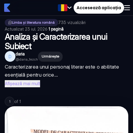
Accesează aplicația
735
vizualizări
·
Limba și literatura română
Actualizat
23 iul. 2026
·
1 pagină
Analiza și Caracterizarea unui
Subiect
daria
D
Urmărește
@
daria_fezch
Caracterizarea unui personaj literar este o abilitate
esențială pentru orice...
Afișează mai mult
of
1
1