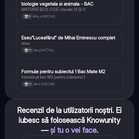
biologie vegetala si animala - BAC
Biologie
MATERIE BIOLOGIE clasele IX Şi X
4,439
45
9
Eseu”Luceafărul” de Mihai Eminescu complet
Limba și literatura română
eseu
6,511
96
11
Formule pentru subiectul 1 Bac Mate M2
Matematică
formule pt bac M2 pentru subiectul 1
4,976
89
11
Recenzii de la utilizatorii noștri. Ei
iubesc să folosească Knowunity
—
și tu o vei face
.