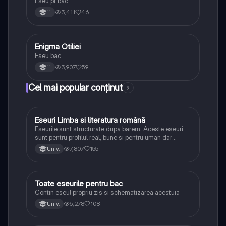
Eseu pt bac
3,411
46
11
Enigma Otiliei
Limba și literatura română
Eseu bac
3,907
59
11
Cel mai popular conținut
9
Eseuri Limba si literatura română
Limba și literatura română
Eseurile sunt structurate dupa barem. Aceste eseuri
sunt pentru profilul real, bune si pentru uman dar
lipsesc relatiile dintre personaje si caracrerizarile.
7,807
155
Univ.
Toate eseurile pentru bac
Limba și literatura română
Contin eseul propriu zis si schematizarea acestuia
5,278
108
Univ.