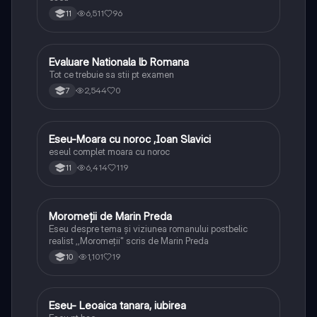
6,511
96
11
Evaluare Nationala lb Romana
Limba și literatura română
Tot ce trebuie sa stii pt examen
2,544
0
7
Eseu-Moara cu noroc ,Ioan Slavici
Limba și literatura română
eseul complet moara cu noroc
6,414
119
11
Moromeții de Marin Preda
Limba și literatura română
Eseu despre tema și viziunea romanului postbelic
realist ,,Moromeții" scris de Marin Preda
1,101
19
10
Eseu- Leoaica tanara, iubirea
Limba și literatura română