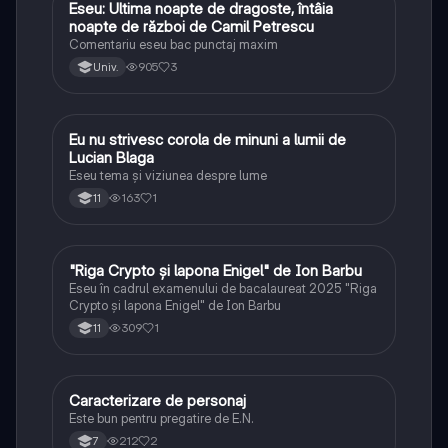
Eseu: Ultima noapte de dragoste, întâia
Limba și literatura română
noapte de război de Camil Petrescu
Comentariu eseu bac punctaj maxim
905
3
Univ.
Eu nu strivesc corola de minuni a lumii de
Limba și literatura română
Lucian Blaga
Eseu tema și viziunea despre lume
163
1
11
"Riga Crypto și lapona Enigel" de Ion Barbu
Limba și literatura română
Eseu în cadrul examenului de bacalaureat 2025 "Riga
Crypto și lapona Enigel" de Ion Barbu
309
1
11
Caracterizare de personaj
Limba și literatura română
Este bun pentru pregatire de E.N.
212
2
7