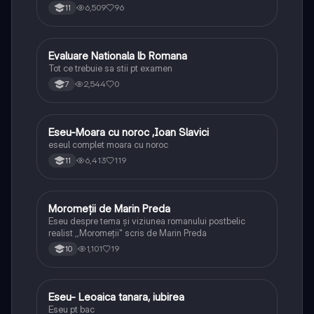
6,509
96
11
Evaluare Nationala lb Romana
Limba și literatura română
Tot ce trebuie sa stii pt examen
2,544
0
7
Eseu-Moara cu noroc ,Ioan Slavici
Limba și literatura română
eseul complet moara cu noroc
6,413
119
11
Moromeții de Marin Preda
Limba și literatura română
Eseu despre tema și viziunea romanului postbelic
realist ,,Moromeții" scris de Marin Preda
1,101
19
10
Eseu- Leoaica tanara, iubirea
Limba și literatura română
Eseu pt bac