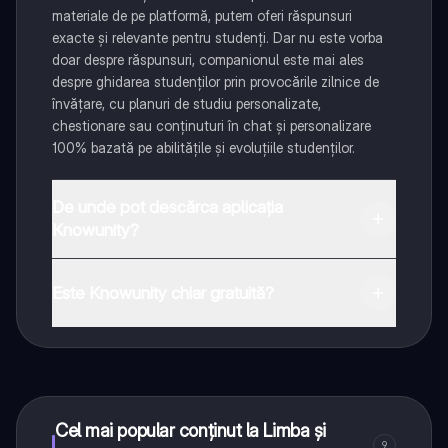
materiale de pe platformă, putem oferi răspunsuri
exacte și relevante pentru studenți. Dar nu este vorba
doar despre răspunsuri, companionul este mai ales
despre ghidarea studenților prin provocările zilnice de
învățare, cu planuri de studiu personalizate,
chestionare sau conținuturi în chat și personalizare
100% bazată pe abilitățile și evoluțiile studenților.
De unde pot descărca aplicația
Knowunity?
Aplicația este disponibilă în Google Play Store și Apple
App Store.
Este Knowunity chiar gratuită?
Da! Bucură-te de access la materiale de studiu,
conectează-te cu alți elevi, și primește ajutor instant -
toate acestea la un click distanță. În plus, câștigă
puncte ca să deblochezi mai multe funcționalități!
Cel mai popular conținut la Limba și
9