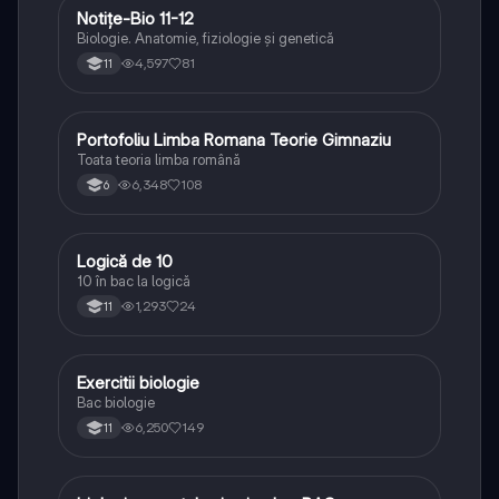
Notițe-Bio 11-12
Biologie
Biologie. Anatomie, fiziologie și genetică
4,597
81
11
Portofoliu Limba Romana Teorie Gimnaziu
Limba și literatura română
Toata teoria limba română
6,348
108
6
Logică de 10
Logică
10 în bac la logică
1,293
24
11
Exercitii biologie
Biologie
Bac biologie
6,250
149
11