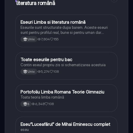
literatura română
Eseuri Limba si literatura română
Limba și literatura română
Eseurile sunt structurate dupa barem. Aceste eseuri
sunt pentru profilul real, bune si pentru uman dar
lipsesc relatiile dintre personaje si caracrerizarile.
7,804
155
Univ.
Toate eseurile pentru bac
Limba și literatura română
Contin eseul propriu zis si schematizarea acestuia
5,274
108
Univ.
Portofoliu Limba Romana Teorie Gimnaziu
Limba și literatura română
Toata teoria limba română
6,348
108
6
Eseu”Luceafărul” de Mihai Eminescu complet
Limba și literatura română
eseu