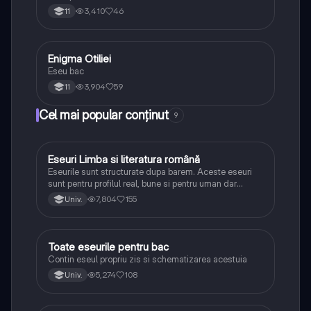
3,410
46
11
Enigma Otiliei
Limba și literatura română
Eseu bac
3,904
59
11
Cel mai popular conținut
9
Eseuri Limba si literatura română
Limba și literatura română
Eseurile sunt structurate dupa barem. Aceste eseuri
sunt pentru profilul real, bune si pentru uman dar
lipsesc relatiile dintre personaje si caracrerizarile.
7,804
155
Univ.
Toate eseurile pentru bac
Limba și literatura română
Contin eseul propriu zis si schematizarea acestuia
5,274
108
Univ.