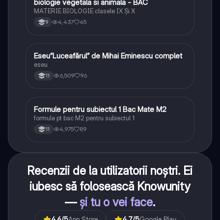
biologie vegetala si animala - BAC
Biologie
MATERIE BIOLOGIE clasele IX Şi X
4,437
45
9
Eseu”Luceafărul” de Mihai Eminescu complet
Limba și literatura română
eseu
6,509
96
11
Formule pentru subiectul 1 Bac Mate M2
Matematică
formule pt bac M2 pentru subiectul 1
4,975
89
11
Recenzii de la utilizatorii noștri. Ei
iubesc să folosească Knowunity
—
și tu o vei face
.
4.6
/5
App Store
4.7
/5
Google Play