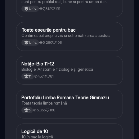
sunt pentru profilul real, bune si pentru uman dar
lipsesc relatiile dintre personaje si caracrerizarile.
7,812
155
Univ.
Toate eseurile pentru bac
Limba și literatura română
Contin eseul propriu zis si schematizarea acestuia
5,280
108
Univ.
Notițe-Bio 11-12
Biologie
Biologie. Anatomie, fiziologie și genetică
4,611
81
11
Portofoliu Limba Romana Teorie Gimnaziu
Limba și literatura română
Toata teoria limba română
6,355
108
6
Logică de 10
Logică
10 în bac la logică