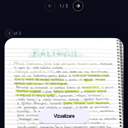
1
/
3
of
3
1
Vizualizare