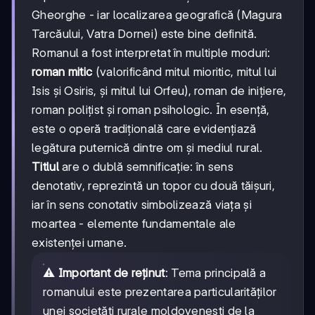
Gheorghe - iar localizarea geografică (Magura
Tarcăului, Vatra Dornei) este bine definită.
Romanul a fost interpretat în multiple moduri:
roman mitic
(valorificând mitul mioritic, mitul lui
Isis și Osiris, și mitul lui Orfeu), roman de inițiere,
roman polițist și roman psihologic. În esență,
este o operă tradițională care evidențiază
legătura puternică dintre om și mediul rural.
Titlul
are o dublă semnificație: în sens
denotativ, reprezintă un topor cu două tăișuri,
iar în sens conotativ simbolizează viața și
moartea - elemente fundamentale ale
existenței umane.
⚠️
Important de reținut
: Tema principală a
romanului este prezentarea particularităților
unei societăți rurale moldovenești de la