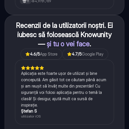
4,978
89
11
Recenzii de la utilizatorii noștri. Ei
iubesc să folosească Knowunity
—
și tu o vei face
.
4.6
/5
App Store
4.7
/5
Google Play
Aplicația este foarte ușor de utilizat și bine
concepută. Am găsit tot ce căutam până acum
și am reușit să învăț multe din prezentări! Cu
siguranță voi folosi aplicația pentru o temă la
clasă! Și desigur, ajută mult ca sursă de
inspirație.
Ștefan S
utilizator iOS