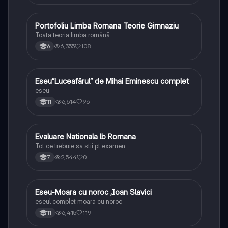
Portofoliu Limba Romana Teorie Gimnaziu
Limba și literatura română
Toata teoria limba română
6,355
108
6
Eseu”Luceafărul” de Mihai Eminescu complet
Limba și literatura română
eseu
6,514
96
11
Evaluare Nationala lb Romana
Limba și literatura română
Tot ce trebuie sa stii pt examen
2,544
0
7
Eseu-Moara cu noroc ,Ioan Slavici
Limba și literatura română
eseul complet moara cu noroc
6,415
119
11