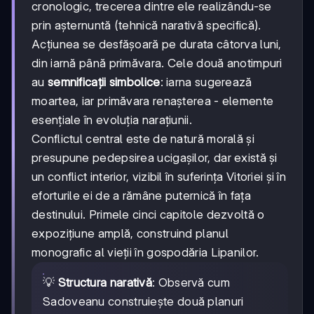
cronologic, trecerea dintre ele realizându-se
prin așternuntă (tehnică narativă specifică).
Acțiunea se desfășoară pe durata câtorva luni,
din iarnă până primăvara. Cele două anotimpuri
au
semnificații simbolice
: iarna sugerează
moartea, iar primăvara renașterea - elemente
esențiale în evoluția narațiunii.
Conflictul central este de natură morală și
presupune pedepsirea ucigașilor, dar există și
un conflict interior, vizibil în suferința Vitoriei și în
eforturile ei de a rămâne puternică în fața
destinului. Primele cinci capitole dezvoltă o
expozițiune amplă, construind planul
monografic al vieții în gospodăria Lipanilor.
💡
Structura narativă
: Observă cum
Sadoveanu construiește două planuri