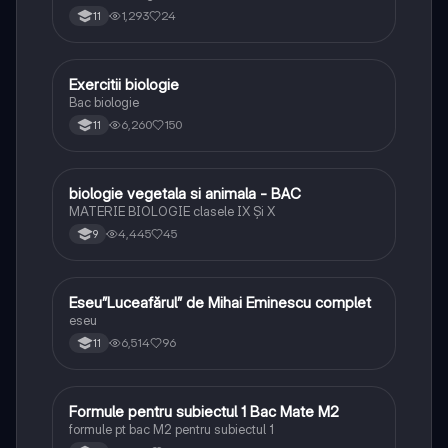
1,293
24
11
Exercitii biologie
Biologie
Bac biologie
6,260
150
11
biologie vegetala si animala - BAC
Biologie
MATERIE BIOLOGIE clasele IX Şi X
4,445
45
9
Eseu”Luceafărul” de Mihai Eminescu complet
Limba și literatura română
eseu
6,514
96
11
Formule pentru subiectul 1 Bac Mate M2
Matematică
formule pt bac M2 pentru subiectul 1