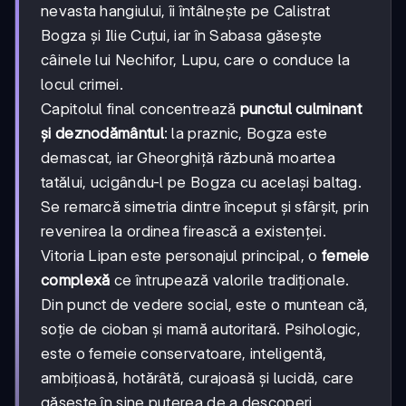
nevasta hangiului, îi întâlnește pe Calistrat
Bogza și Ilie Cuțui, iar în Sabasa găsește
câinele lui Nechifor, Lupu, care o conduce la
locul crimei.
Capitolul final concentrează
punctul culminant
și deznodământul
: la praznic, Bogza este
demascat, iar Gheorghiță răzbună moartea
tatălui, ucigându-l pe Bogza cu același baltag.
Se remarcă simetria dintre început și sfârșit, prin
revenirea la ordinea firească a existenței.
Vitoria Lipan este personajul principal, o
femeie
complexă
ce întrupează valorile tradiționale.
Din punct de vedere social, este o muntean că,
soție de cioban și mamă autoritară. Psihologic,
este o femeie conservatoare, inteligentă,
ambițioasă, hotărâtă, curajoasă și lucidă, care
găsește în sine puterea de a descoperi