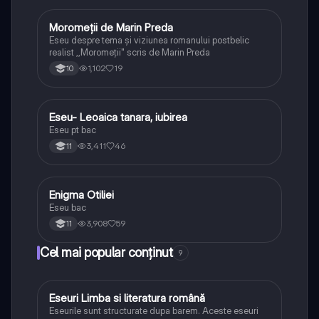
Moromeții de Marin Preda
Limba și literatura română
Eseu despre tema și viziunea romanului postbelic
realist ,,Moromeții" scris de Marin Preda
1,102
19
10
Eseu- Leoaica tanara, iubirea
Limba și literatura română
Eseu pt bac
3,411
46
11
Enigma Otiliei
Limba și literatura română
Eseu bac
3,908
59
11
Cel mai popular conținut
9
Eseuri Limba si literatura română
Limba și literatura română
Eseurile sunt structurate dupa barem. Aceste eseuri