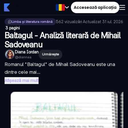
Accesează aplicația
562
vizualizări
·
Actualizat
31 iul. 2026
Limba și literatura română
·
3 pagini
Baltagul - Analiză literară de Mihail
Sadoveanu
Diana Iordan
Urmărește
@
diannaa
Romanul "Baltagul" de Mihail Sadoveanu este una
dintre cele mai...
Afișează mai mult