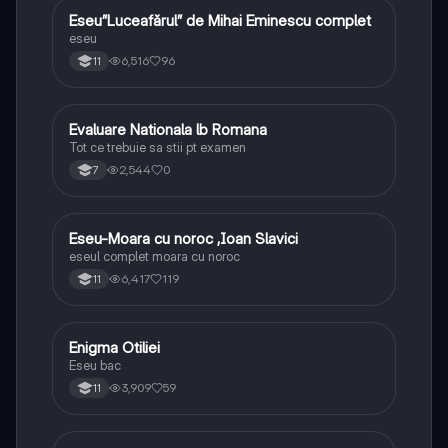
Eseu”Luceafărul” de Mihai Eminescu complet
Limba și literatura română
eseu
6,516
96
11
Evaluare Nationala lb Romana
Limba și literatura română
Tot ce trebuie sa stii pt examen
2,544
0
7
Eseu-Moara cu noroc ,Ioan Slavici
Limba și literatura română
eseul complet moara cu noroc
6,417
119
11
Enigma Otiliei
Limba și literatura română
Eseu bac
3,909
59
11