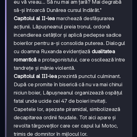
eu vă vreau... Să nu mai am țară? Mai degrabă
să-și întoarcă Dunărea cursul îndărăt."
Capitolul al II-lea
marchează desfășurarea
acțiunii. Lăpușneanul preia tronul, ordonă
incendierea cetăților și aplică pedepse sadice
boierilor pentru a-și consolida puterea. Dialogul
cu doamna Ruxanda evidențiază
dualitatea
romantică
a protagonistului, care oscilează între
tandrețe și mânie violentă.
Capitolul al III-lea
prezintă punctul culminant.
După ce promite în biserică că nu va mai chinui
niciun boier, Lăpușneanul organizează ospățul
fatal unde ucide cei 47 de boieri invitați.
Capetele lor, așezate piramidal, simbolizează
decapitarea ordinii feudale. Tot aici apare și
revolta târgoveților care cer capul lui Motoc,
trimis de domnitor în mijlocul lor.