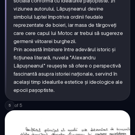
socială conformă cu idealurile pașoptiste. În
viziunea autorului, Lăpușneanul devine
simbolul luptei împotriva ordinii feudale
reprezentate de boieri, iar masa de târgoveți
care cere capul lui Motoc ar trebui să sugereze
germenii viitoarei burghezii.
Prin această îmbinare între adevărul istoric și
ficțiunea literară, nuvela "Alexandru
Lăpușneanul" reușește să ofere o perspectivă
fascinantă asupra istoriei naționale, servind în
același timp idealurile estetice și ideologice ale
epocii pașoptiste.
of
5
5