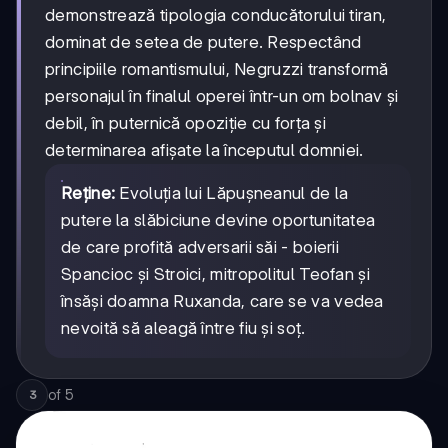
demonstrează tipologia conducătorului tiran,
dominat de setea de putere. Respectând
principiile romantismului, Negruzzi transformă
personajul în finalul operei într-un om bolnav și
debil, în puternică opoziție cu forța și
determinarea afișate la începutul domniei.
Reține:
Evoluția lui Lăpușneanul de la
putere la slăbiciune devine oportunitatea
de care profită adversarii săi - boierii
Spancioc și Stroici, mitropolitul Teofan și
însăși doamna Ruxanda, care se va vedea
nevoită să aleagă între fiu și soț.
of
5
3