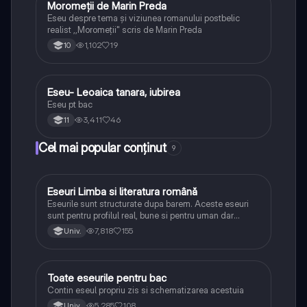
Moromeții de Marin Preda
Limba și literatura română
Eseu despre tema și viziunea romanului postbelic
realist ,,Moromeții" scris de Marin Preda
1,102
19
10
Eseu- Leoaica tanara, iubirea
Limba și literatura română
Eseu pt bac
3,411
46
11
Cel mai popular conținut
9
Eseuri Limba si literatura română
Limba și literatura română
Eseurile sunt structurate dupa barem. Aceste eseuri
sunt pentru profilul real, bune si pentru uman dar
lipsesc relatiile dintre personaje si caracrerizarile.
7,818
155
Univ.
Toate eseurile pentru bac
Limba și literatura română
Contin eseul propriu zis si schematizarea acestuia
5,285
108
Univ.