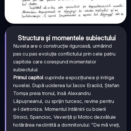
Structura și momentele subiectului
Nuvela are o construcție riguroasă, urmărind
pas cu pas evoluția conflictului prin cele patru
capitole care corespund momentelor
subiectului:
Primul capitol
cuprinde expozițiunea și intriga
nuvelei. După uciderea lui Iacov Eraclid, Ștefan
Tomșa preia tronul, însă Alexandru
Lăpușneanul, cu sprijin turcesc, revine pentru
a-l detroniza. Momentul întâlnirii cu boierii
Stroici, Spancioc, Veveriță și Motoc dezvăluie
hotărârea neclintită a domnitorului: "De mă vreți,