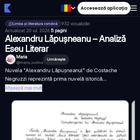
Accesează aplicația
932
vizualizări
·
Limba și literatura română
Actualizat
20 iul. 2026
·
5 pagini
Alexandru Lăpușneanu – Analiză
Eseu Literar
Maria
Urmărește
@
maria_iustina
Nuvela "Alexandru Lăpușneanul" de Costache
Negruzzi reprezintă prima nuvelă istorică...
Afișează mai mult