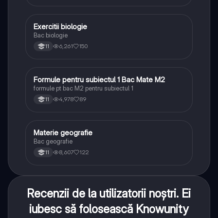
Exercitii biologie
Biologie
Bac biologie
6,261
150
11
Formule pentru subiectul 1 Bac Mate M2
Matematică
formule pt bac M2 pentru subiectul 1
4,978
89
11
Materie geografie
Geografie
Bac geografie
8,607
122
11
Recenzii de la utilizatorii noștri. Ei
iubesc să folosească Knowunity