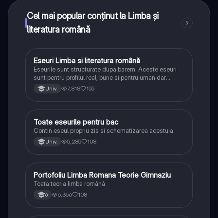
puncte ca să deblochezi mai multe funcționalități!
Cel mai popular conținut la Limba și
9
literatura română
Eseuri Limba si literatura română
Limba și literatura română
Eseurile sunt structurate dupa barem. Aceste eseuri
sunt pentru profilul real, bune si pentru uman dar
lipsesc relatiile dintre personaje si caracrerizarile.
7,818
155
Univ.
Toate eseurile pentru bac
Limba și literatura română
Contin eseul propriu zis si schematizarea acestuia
5,285
108
Univ.
Portofoliu Limba Romana Teorie Gimnaziu
Limba și literatura română
Toata teoria limba română
6,356
108
6