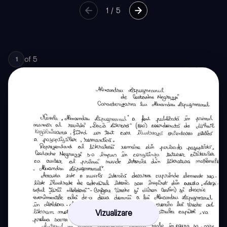
1
/
5
of
5
1
Vizualizare