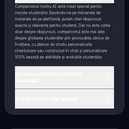
Companionul nostru AI este creat special pentru
nevoile studenților. Bazându-ne pe milioanele de
materiale de pe platformă, putem oferi răspunsuri
exacte și relevante pentru studenți. Dar nu este vorba
doar despre răspunsuri, companionul este mai ales
despre ghidarea studenților prin provocările zilnice de
învățare, cu planuri de studiu personalizate,
chestionare sau conținuturi în chat și personalizare
100% bazată pe abilitățile și evoluțiile studenților.
De unde pot descărca aplicația
Knowunity?
Aplicația este disponibilă în Google Play Store și Apple
App Store.
Este Knowunity chiar gratuită?
Da! Bucură-te de access la materiale de studiu,
conectează-te cu alți elevi, și primește ajutor instant -
toate acestea la un click distanță. În plus, câștigă