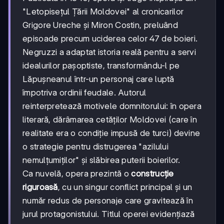
"Letopisețul Țării Moldovei" al cronicarilor
Grigore Ureche și Miron Costin, preluând
episoade precum uciderea celor 47 de boieri.
Negruzzi a adaptat istoria reală pentru a servi
idealurilor pașoptiste, transformându-l pe
Lăpușneanul într-un personaj care luptă
împotriva ordinii feudale. Autorul
reinterpretează motivele domnitorului: în opera
literară, dărâmarea cetăților Moldovei (care în
realitate era o condiție impusă de turci) devine
o strategie pentru distrugerea "azilului
nemulțumiților" și slăbirea puterii boierilor.
Ca nuvelă, opera prezintă o
construcție
riguroasă
, cu un singur conflict principal și un
număr redus de personaje care gravitează în
jurul protagonistului. Titlul operei evidențiază