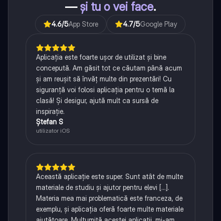
—
și tu o vei face
.
4.6
/5
App Store
4.7
/5
Google Play
Aplicația este foarte ușor de utilizat și bine
concepută. Am găsit tot ce căutam până acum
și am reușit să învăț multe din prezentări! Cu
siguranță voi folosi aplicația pentru o temă la
clasă! Și desigur, ajută mult ca sursă de
inspirație.
Ștefan S
utilizator iOS
Această aplicație este super. Sunt atât de multe
materiale de studiu și ajutor pentru elevi [...].
Materia mea mai problematică este franceza, de
exemplu, și aplicația oferă foarte multe materiale
ajutătoare. Mulțumită acestei aplicații, mi-am