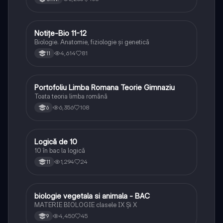
Notițe-Bio 11-12
Biologie
Biologie. Anatomie, fiziologie și genetică
4,614
81
11
Portofoliu Limba Romana Teorie Gimnaziu
Limba și literatura română
Toata teoria limba română
6,356
108
6
Logică de 10
Logică
10 în bac la logică
1,294
24
11
biologie vegetala si animala - BAC
Biologie
MATERIE BIOLOGIE clasele IX Şi X
4,450
45
9