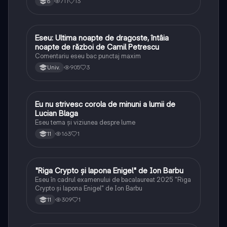
711
13
8
Eseu: Ultima noapte de dragoste, întâia
Limba și literatura română
noapte de război de Camil Petrescu
Comentariu eseu bac punctaj maxim
905
3
Univ.
Eu nu strivesc corola de minuni a lumii de
Limba și literatura română
Lucian Blaga
Eseu tema și viziunea despre lume
163
1
11
"Riga Crypto și lapona Enigel" de Ion Barbu
Limba și literatura română
Eseu în cadrul examenului de bacalaureat 2025 "Riga
Crypto și lapona Enigel" de Ion Barbu
309
1
11