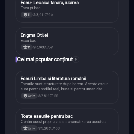
Eseu- Leoaica tanara, iubirea
Limba și literatura română
Eseu pt bac
3,411
46
11
Enigma Otiliei
Limba și literatura română
Eseu bac
3,908
59
11
Cel mai popular conținut
9
Eseuri Limba si literatura română
Limba și literatura română
Eseurile sunt structurate dupa barem. Aceste eseuri
sunt pentru profilul real, bune si pentru uman dar
lipsesc relatiile dintre personaje si caracrerizarile.
7,814
155
Univ.
Toate eseurile pentru bac
Limba și literatura română
Contin eseul propriu zis si schematizarea acestuia
5,283
108
Univ.