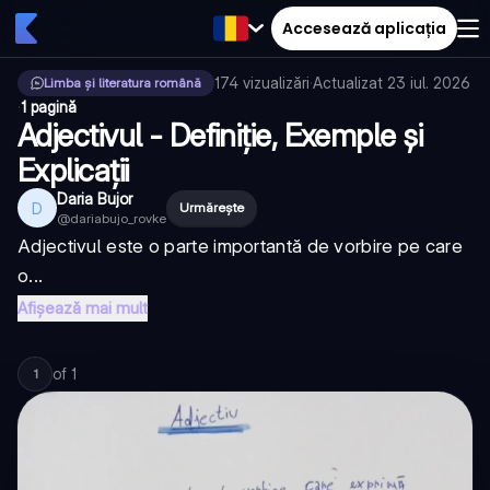
Accesează aplicația
174
vizualizări
·
Actualizat
23 iul. 2026
Limba și literatura română
·
1 pagină
Adjectivul - Definiție, Exemple și
Explicații
Daria Bujor
D
Urmărește
@
dariabujo_rovke
Adjectivul este o parte importantă de vorbire pe care
o...
Afișează mai mult
of
1
1