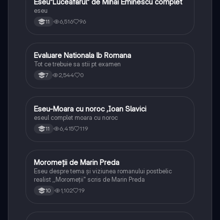
Eseu”Luceafărul” de Mihai Eminescu complet
Limba și literatura română
eseu
6,516
96
11
Evaluare Nationala lb Romana
Limba și literatura română
Tot ce trebuie sa stii pt examen
2,544
0
7
Eseu-Moara cu noroc ,Ioan Slavici
Limba și literatura română
eseul complet moara cu noroc
6,415
119
11
Moromeții de Marin Preda
Limba și literatura română
Eseu despre tema și viziunea romanului postbelic
realist ,,Moromeții" scris de Marin Preda
1,102
19
10