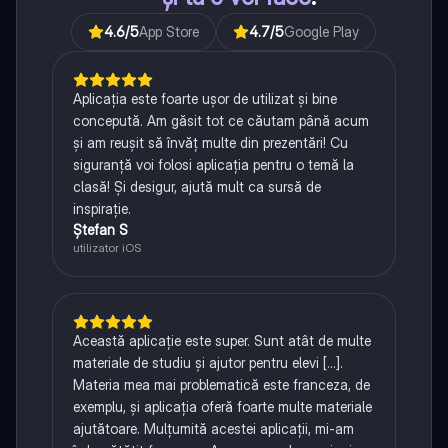
4.6
/5
App Store
4.7
/5
Google Play
Aplicația este foarte ușor de utilizat și bine
concepută. Am găsit tot ce căutam până acum
și am reușit să învăț multe din prezentări! Cu
siguranță voi folosi aplicația pentru o temă la
clasă! Și desigur, ajută mult ca sursă de
inspirație.
Ștefan S
utilizator iOS
Această aplicație este super. Sunt atât de multe
materiale de studiu și ajutor pentru elevi [...].
Materia mea mai problematică este franceza, de
exemplu, și aplicația oferă foarte multe materiale
ajutătoare. Mulțumită acestei aplicații, mi-am