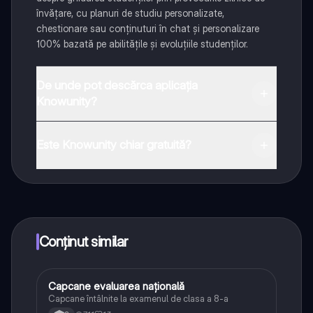
învățare, cu planuri de studiu personalizate,
chestionare sau conținuturi în chat și personalizare
100% bazată pe abilitățile și evoluțiile studenților.
De unde pot descărca aplicația
Knowunity?
Aplicația este disponibilă în Google Play Store și Apple
App Store.
Este Knowunity chiar gratuită?
Da! Bucură-te de access la materiale de studiu,
conectează-te cu alți elevi, și primește ajutor instant -
toate acestea la un click distanță. În plus, câștigă
puncte ca să deblochezi mai multe funcționalități!
Conținut similar
Capcane evaluarea națională
Limba și literatura română
Capcane întâlnite la examenul de clasa a 8-a