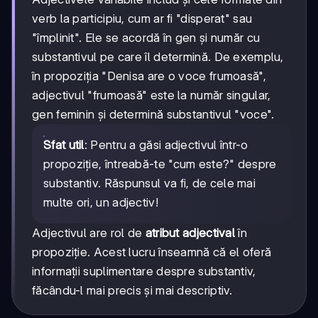
verb la participiu, cum ar fi "disperat" sau
"împlinit". Ele se acordă în gen și număr cu
substantivul pe care îl determină. De exemplu,
în propoziția "Denisa are o voce frumoasă",
adjectivul "frumoasă" este la număr singular,
gen feminin și determină substantivul "voce".
Sfat util
: Pentru a găsi adjectivul într-o
propoziție, întreabă-te "cum este?" despre
substantiv. Răspunsul va fi, de cele mai
multe ori, un adjectiv!
Adjectivul are rol de
atribut adjectival
în
propoziție. Acest lucru înseamnă că el oferă
informații suplimentare despre substantiv,
făcându-l mai precis și mai descriptiv.