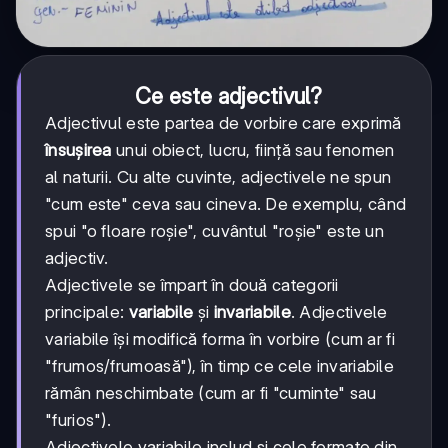
Ce este adjectivul?
Adjectivul este partea de vorbire care exprimă
însuşirea
unui obiect, lucru, ființă sau fenomen
al naturii. Cu alte cuvinte, adjectivele ne spun
"cum este" ceva sau cineva. De exemplu, când
spui "o floare roșie", cuvântul "roșie" este un
adjectiv.
Adjectivele se împart în două categorii
principale:
variabile
și
invariabile
. Adjectivele
variabile își modifică forma în vorbire (cum ar fi
"frumos/frumoasă"), în timp ce cele invariabile
rămân neschimbate (cum ar fi "cuminte" sau
"furios").
Adjectivele variabile includ și cele formate din