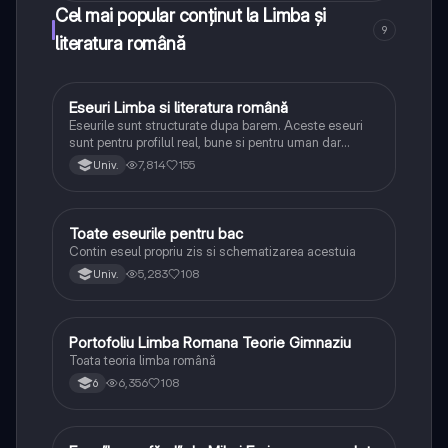
Cel mai popular conținut la Limba și
9
literatura română
Eseuri Limba si literatura română
Limba și literatura română
Eseurile sunt structurate dupa barem. Aceste eseuri
sunt pentru profilul real, bune si pentru uman dar
lipsesc relatiile dintre personaje si caracrerizarile.
7,814
155
Univ.
Toate eseurile pentru bac
Limba și literatura română
Contin eseul propriu zis si schematizarea acestuia
5,283
108
Univ.
Portofoliu Limba Romana Teorie Gimnaziu
Limba și literatura română
Toata teoria limba română
6,356
108
6