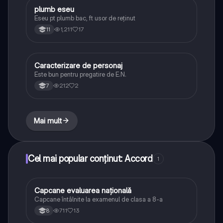
plumb eseu
Limba și literatura română
Eseu pt plumb bac, ft usor de reținut
1,211
17
11
Caracterizare de personaj
Limba și literatura română
Este bun pentru pregatire de E.N.
212
2
7
Mai mult
Cel mai popular conținut: Accord
1
Capcane evaluarea națională
Limba și literatura română
Capcane întâlnite la examenul de clasa a 8-a
711
13
8