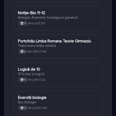
Notițe-Bio 11-12
Biologie
Biologie. Anatomie, fiziologie și genetică
4,612
81
11
Portofoliu Limba Romana Teorie Gimnaziu
Limba și literatura română
Toata teoria limba română
6,356
108
6
Logică de 10
Logică
10 în bac la logică
1,294
24
11
Exercitii biologie
Biologie
Bac biologie
6,260
150
11