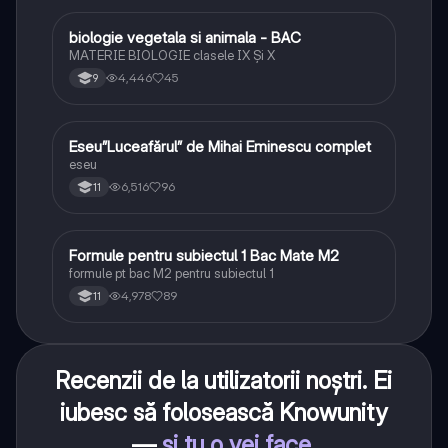
biologie vegetala si animala - BAC
Biologie
MATERIE BIOLOGIE clasele IX Şi X
4,446
45
9
Eseu”Luceafărul” de Mihai Eminescu complet
Limba și literatura română
eseu
6,516
96
11
Formule pentru subiectul 1 Bac Mate M2
Matematică
formule pt bac M2 pentru subiectul 1
4,978
89
11
Recenzii de la utilizatorii noștri. Ei
iubesc să folosească Knowunity
—
și tu o vei face
.