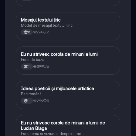
Mesajul textului liric
Limba și literatura română
Model de mesajul textului liric
224
2
8
Eu nu strivesc corola de minuni a lumii
Limba și literatura română
Eseu de baza
399
6
11
Ideea poetică și mijloacele artistice
Limba și literatura română
Bac română
294
3
11
Eu nu strivesc corola de minuni a lumii de
Limba și literatura română
Lucian Blaga
Eseu tema și viziunea despre lume