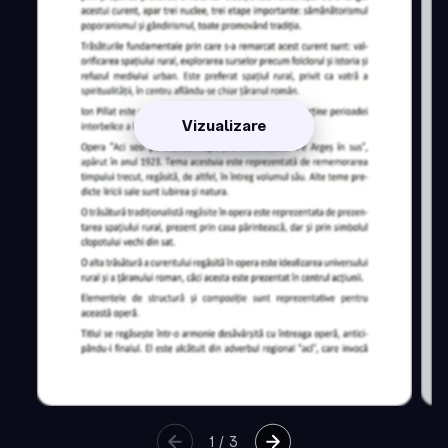
Vizualizare
1
/
3