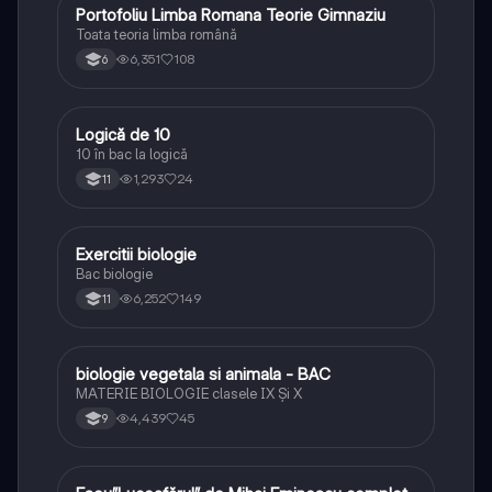
Portofoliu Limba Romana Teorie Gimnaziu
Limba și literatura română
Toata teoria limba română
6,351
108
6
Logică de 10
Logică
10 în bac la logică
1,293
24
11
Exercitii biologie
Biologie
Bac biologie
6,252
149
11
biologie vegetala si animala - BAC
Biologie
MATERIE BIOLOGIE clasele IX Şi X
4,439
45
9