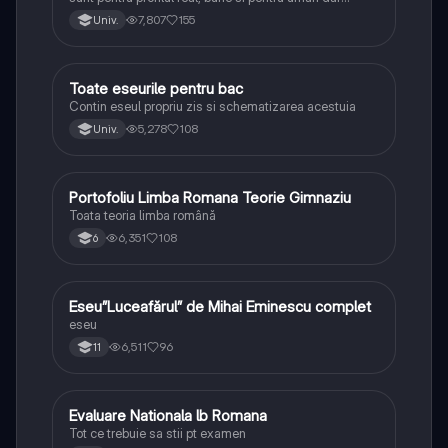
lipsesc relatiile dintre personaje si caracrerizarile.
7,807
155
Univ.
Toate eseurile pentru bac
Limba și literatura română
Contin eseul propriu zis si schematizarea acestuia
5,278
108
Univ.
Portofoliu Limba Romana Teorie Gimnaziu
Limba și literatura română
Toata teoria limba română
6,351
108
6
Eseu”Luceafărul” de Mihai Eminescu complet
Limba și literatura română
eseu
6,511
96
11
Evaluare Nationala lb Romana
Limba și literatura română
Tot ce trebuie sa stii pt examen