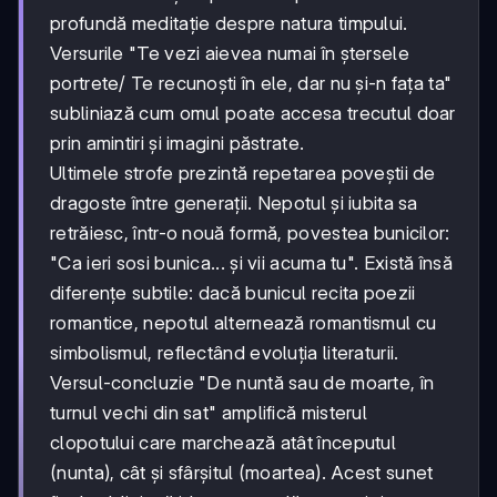
profundă meditație despre natura timpului.
Versurile "Te vezi aievea numai în ștersele
portrete/ Te recunoști în ele, dar nu și-n fața ta"
subliniază cum omul poate accesa trecutul doar
prin amintiri și imagini păstrate.
Ultimele strofe prezintă repetarea poveștii de
dragoste între generații. Nepotul și iubita sa
retrăiesc, într-o nouă formă, povestea bunicilor:
"Ca ieri sosi bunica... și vii acuma tu". Există însă
diferențe subtile: dacă bunicul recita poezii
romantice, nepotul alternează romantismul cu
simbolismul, reflectând evoluția literaturii.
Versul-concluzie "De nuntă sau de moarte, în
turnul vechi din sat" amplifică misterul
clopotului care marchează atât începutul
(nunta), cât și sfârșitul (moartea). Acest sunet