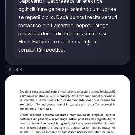
Captivant:
Pillat creează un efect de
oglindă între generații, arătând cum iubirea
se repetă ciclic. Dacă bunicul recita versuri
romantice din Lamartine, nepotul alege
poezii moderne din Francis Jammes și
Horia Furtună - o subtilă evoluție a
sensibilității poetice.
of
3
3