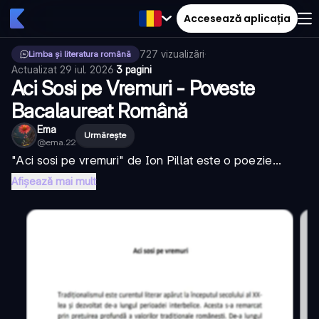
Accesează aplicația
727
vizualizări
·
Limba și literatura română
Actualizat
29 iul. 2026
·
3 pagini
Aci Sosi pe Vremuri - Poveste
Bacalaureat Română
Ema
Urmărește
@
ema.22
"Aci sosi pe vremuri" de Ion Pillat este o poezie...
Afișează mai mult