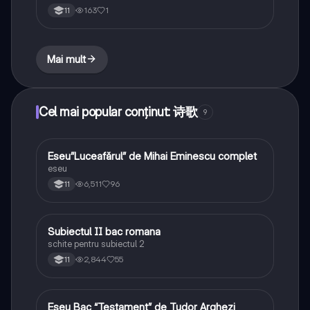
163
1
11
Mai mult
Cel mai popular conținut: 诗歌
9
Eseu”Luceafărul” de Mihai Eminescu complet
Limba și literatura română
eseu
6,511
96
11
Subiectul II bac romana
Limba și literatura română
schite pentru subiectul 2
2,844
55
11
Eseu Bac “Testament” de Tudor Arghezi
Limba și literatura română