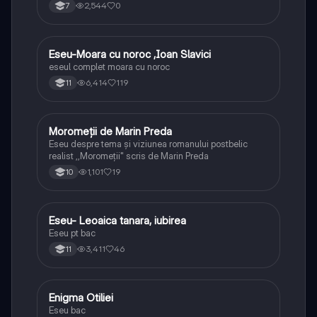
2,544
0
7
Eseu-Moara cu noroc ,Ioan Slavici
Limba și literatura română
eseul complet moara cu noroc
6,414
119
11
Moromeții de Marin Preda
Limba și literatura română
Eseu despre tema și viziunea romanului postbelic
realist ,,Moromeții" scris de Marin Preda
1,101
19
10
Eseu- Leoaica tanara, iubirea
Limba și literatura română
Eseu pt bac
3,411
46
11
Enigma Otiliei
Limba și literatura română
Eseu bac