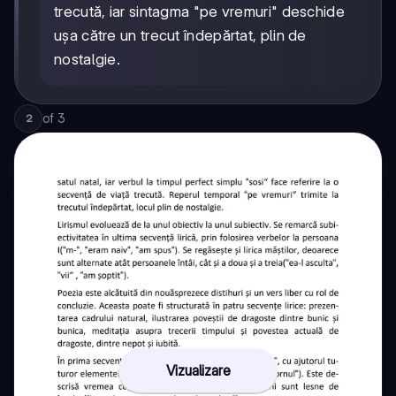
trecută, iar sintagma "pe vremuri" deschide
ușa către un trecut îndepărtat, plin de
nostalgie.
of
3
2
Vizualizare