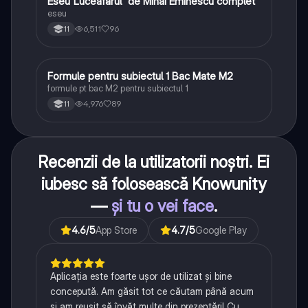
Eseu”Luceafărul” de Mihai Eminescu complet
Limba și literatura română
eseu
6,511
96
11
Formule pentru subiectul 1 Bac Mate M2
Matematică
formule pt bac M2 pentru subiectul 1
4,976
89
11
Recenzii de la utilizatorii noștri. Ei
iubesc să folosească Knowunity
—
și tu o vei face
.
4.6
/5
App Store
4.7
/5
Google Play
Aplicația este foarte ușor de utilizat și bine
concepută. Am găsit tot ce căutam până acum
și am reușit să învăț multe din prezentări! Cu