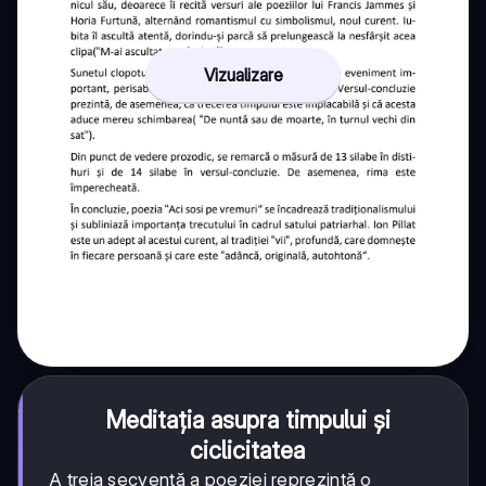
Vizualizare
Meditația asupra timpului și
ciclicitatea
A treia secvență a poeziei reprezintă o