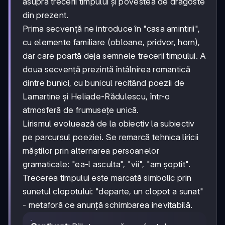
asupra trecerii timpului și povestea de dragoste
din prezent.
Prima secvență ne introduce în "casa amintirii",
cu elemente familiare (obloane, pridvor, horn),
dar care poartă deja semnele trecerii timpului. A
doua secvență prezintă întâlnirea romantică
dintre bunici, cu bunicul recitând poezii de
Lamartine și Heliade-Rădulescu, într-o
atmosferă de frumusețe unică.
Lirismul evoluează de la obiectiv la subiectiv
pe parcursul poeziei. Se remarcă tehnica liricii
măștilor prin alternarea persoanelor
gramaticale: "ea-l asculta", "vii", "am șoptit".
Trecerea timpului este marcată simbolic prin
sunetul clopotului: "departe, un clopot a sunat"
- metaforă ce anunță schimbarea inevitabilă.