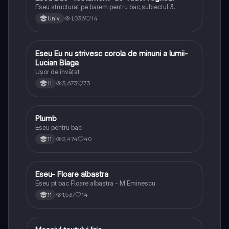
Eseu structurat pe barem pentru bac,subiectul 3.
1,036
14
Univ.
Eseu Eu nu strivesc corola de minuni a lumii-
Limba și literatura română
Lucian Blaga
Ușor de învățat
3,673
73
11
Plumb
Limba și literatura română
Eseu pentru bac
2,474
40
11
Eseu- Floare albastra
Limba și literatura română
Eseu pt bac Floare albastra - M Eminescu
1,537
14
11