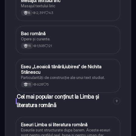
Mesajul textului liric
Limba și literatura română
Masajul textului liric
2,391
43
8
Bac română
Limba și literatura română
Opere și curente.
1,505
21
11
Eseu ,,Leoaică tânără,iubirea” de Nichita
Limba și literatura română
Stănescu
Particularități de construcție ale unui text studiat.
628
5
11
Cel mai popular conținut la Limba și
9
literatura română
Eseuri Limba si literatura română
Limba și literatura română
Eseurile sunt structurate dupa barem. Aceste eseuri
sunt pentru profilul real, bune si pentru uman dar