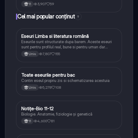
3,907
59
11
Cel mai popular conținut
9
Eseuri Limba si literatura română
Limba și literatura română
Eseurile sunt structurate dupa barem. Aceste eseuri
sunt pentru profilul real, bune si pentru uman dar
lipsesc relatiile dintre personaje si caracrerizarile.
7,807
155
Univ.
Toate eseurile pentru bac
Limba și literatura română
Contin eseul propriu zis si schematizarea acestuia
5,278
108
Univ.
Notițe-Bio 11-12
Biologie
Biologie. Anatomie, fiziologie și genetică
4,600
81
11