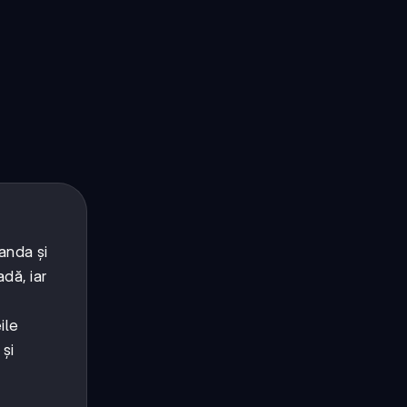
landa și
dă, iar
ile
 și