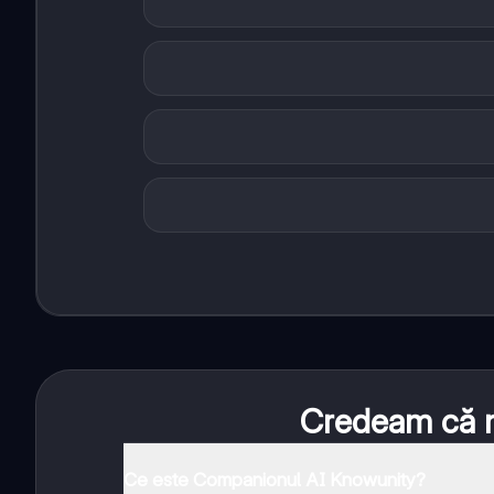
Credeam că nu
Ce este Companionul AI Knowunity?