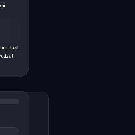
ții
 său Leif
ealizat