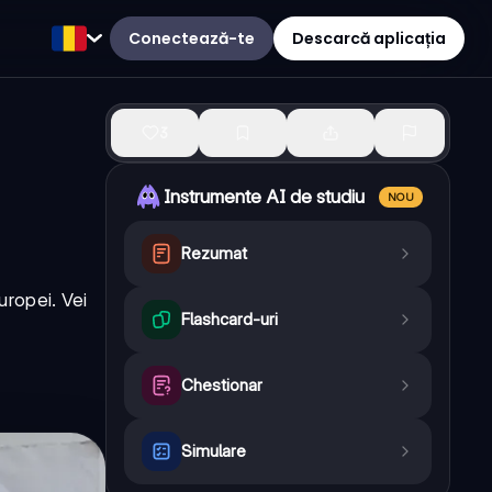
Conectează-te
Descarcă aplicația
3
Instrumente AI de studiu
NOU
Rezumat
uropei. Vei
Flashcard-uri
Chestionar
Simulare