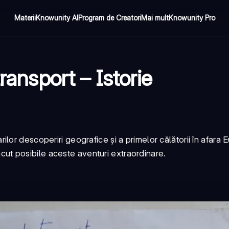
Materii
Knowunity AI
Program de Creatori
Mai mult
Knowunity Pro
ransport – Istorie
or descoperiri geografice și a primelor călătorii în afara E
făcut posibile aceste aventuri extraordinare.