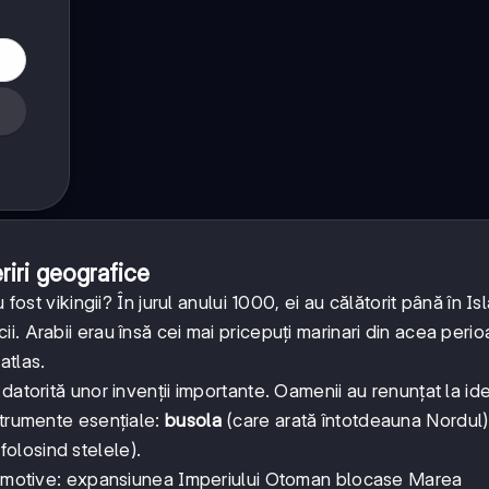
riri geografice
fost vikingii? În jurul anului 1000, ei au călătorit până în Is
. Arabii erau însă cei mai pricepuți marinari din acea perioa
atlas.
datorită unor invenții importante. Oamenii au renunțat la ide
strumente esențiale:
busola
(care arată întotdeauna Nordul)
 folosind stelele).
te motive: expansiunea Imperiului Otoman blocase Marea