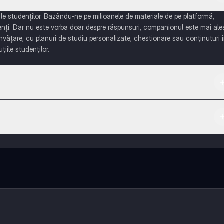
e studenților. Bazându-ne pe milioanele de materiale de pe platformă,
enți. Dar nu este vorba doar despre răspunsuri, companionul este mai ale
învățare, cu planuri de studiu personalizate, chestionare sau conținuturi 
țiile studenților.
 App Store.
ază-te cu alți elevi, și primește ajutor instant - toate acestea la un cli
 multe funcționalități!