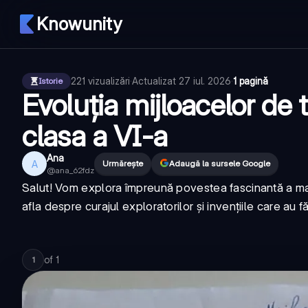
Knowunity
221
vizualizări
·
Actualizat
27 iul. 2026
·
1 pagină
Istorie
Evoluția mijloacelor de t
clasa a VI-a
Ana
A
Urmărește
Adaugă la sursele Google
@
ana_62fdz
Salut! Vom explora împreună povestea fascinantă a maril
afla despre curajul exploratorilor și invențiile care au 
of
1
1