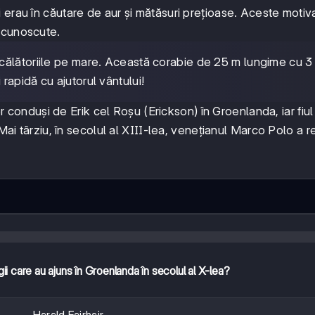
erau în căutare de aur și mătăsuri prețioase. Aceste motiva
ecunoscute.
 călătoriile pe mare. Această corabie de 25 m lungime cu 3
apidă cu ajutorul vântului!
lor conduși de Erik cel Roșu (Erickson) în Groenlanda, iar fiul
Mai târziu, în secolul al XIII-lea, venețianul Marco Polo a r
ii care au ajuns în Groenlanda în secolul al X-lea?
Harald Fairhair