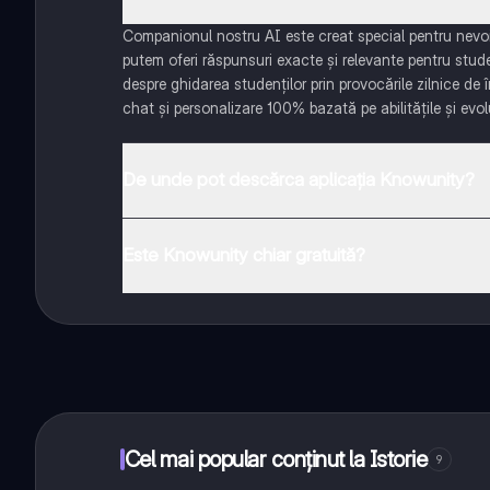
Companionul nostru AI este creat special pentru nevoil
putem oferi răspunsuri exacte și relevante pentru stud
despre ghidarea studenților prin provocările zilnice de 
chat și personalizare 100% bazată pe abilitățile și evolu
De unde pot descărca aplicația Knowunity?
Aplicația este disponibilă în Google Play Store și Apple
Este Knowunity chiar gratuită?
Da! Bucură-te de access la materiale de studiu, conecte
distanță. În plus, câștigă puncte ca să deblochezi mai
Cel mai popular conținut la Istorie
9