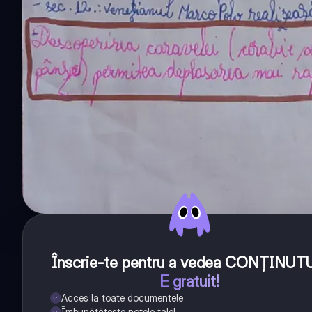
Înscrie-te pentru a vedea CONȚINUT
E gratuit!
Acces la toate documentele
Îmbunătățește notele tale!