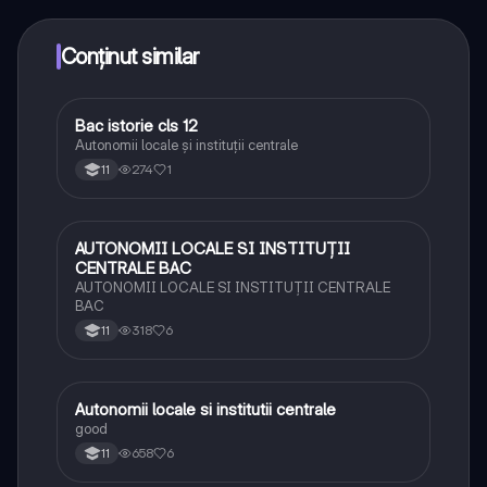
toate acestea la un click distanță. În plus, câștigă
puncte ca să deblochezi mai multe funcționalități!
Conținut similar
Bac istorie cls 12
Istorie
Autonomii locale și instituții centrale
274
1
11
AUTONOMII LOCALE SI INSTITUȚII
Istorie
CENTRALE BAC
AUTONOMII LOCALE SI INSTITUȚII CENTRALE
BAC
318
6
11
Autonomii locale si institutii centrale
Istorie
good
658
6
11