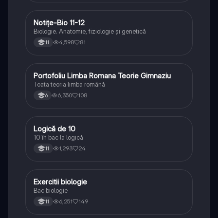
Notițe-Bio 11-12
Biologie
Biologie. Anatomie, fiziologie și genetică
4,598
81
11
Portofoliu Limba Romana Teorie Gimnaziu
Limba și literatura română
Toata teoria limba română
6,350
108
6
Logică de 10
Logică
10 în bac la logică
1,293
24
11
Exercitii biologie
Biologie
Bac biologie
6,251
149
11