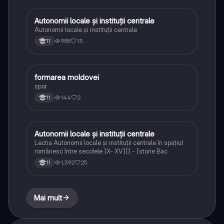
Autonomii locale și instituții centrale
Istorie
Autonomii locale și instituții centrale
985
13
11
formarea moldovei
Istorie
spor
144
2
11
Autonomii locale și instituții centrale
Istorie
Lectia Autonomii locale și instituții centrale în spațiul
românesc între secolele IX- XVIII - Istorie Bac
1,392
25
11
Mai mult