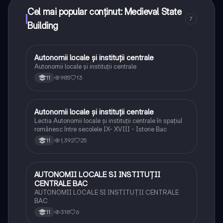
Cel mai popular conținut: Medieval State
7
Building
Autonomii locale și instituții centrale
Istorie
Autonomii locale și instituții centrale
985
13
11
Autonomii locale și instituții centrale
Istorie
Lectia Autonomii locale și instituții centrale în spațiul
românesc între secolele IX- XVIII - Istorie Bac
1,392
25
11
AUTONOMII LOCALE SI INSTITUȚII
Istorie
CENTRALE BAC
AUTONOMII LOCALE SI INSTITUȚII CENTRALE
BAC
318
6
11