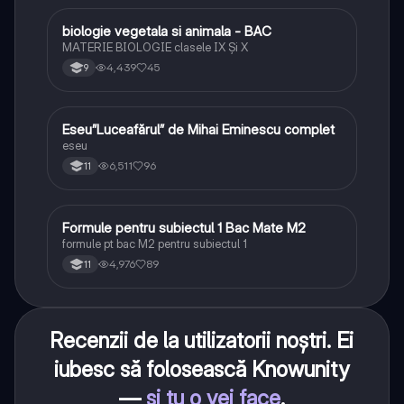
biologie vegetala si animala - BAC
Biologie
MATERIE BIOLOGIE clasele IX Şi X
4,439
45
9
Eseu”Luceafărul” de Mihai Eminescu complet
Limba și literatura română
eseu
6,511
96
11
Formule pentru subiectul 1 Bac Mate M2
Matematică
formule pt bac M2 pentru subiectul 1
4,976
89
11
Recenzii de la utilizatorii noștri. Ei
iubesc să folosească Knowunity
—
și tu o vei face
.