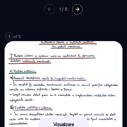
1
/
5
of
5
1
Vizualizare