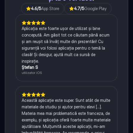
4.6
/5
App Store
4.7
/5
Google Play
Aplicația este foarte ușor de utilizat și bine
concepută. Am găsit tot ce căutam până acum
și am reușit să învăț multe din prezentări! Cu
siguranță voi folosi aplicația pentru o temă la
clasă! Și desigur, ajută mult ca sursă de
inspirație.
Ștefan S
utilizator iOS
Această aplicație este super. Sunt atât de multe
materiale de studiu și ajutor pentru elevi [...].
Materia mea mai problematică este franceza, de
exemplu, și aplicația oferă foarte multe materiale
ajutătoare. Mulțumită acestei aplicații, mi-am
îmbunătățit franceza. Aș recomanda-o oricui.