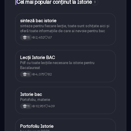
Cel mai popular conținut la Istorie
9
sinteză bac istorie
Istorie
sinteze pentru fiecare lecție, toate sunt schițate aici și
oferă toate informațiile de care ai nevoie pentru bac
2,452
67
11
Lecții Istorie BAC
Istorie
Pdf cu toate lecțiile necesare la istorie pentru
Bacalaureat
4,075
82
11
Istorie bac
Istorie
Portofoliu, materie
10,951
409
11
Portofoliu Istorie
Istorie