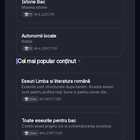
Istorie Bac
Istorie
Materia istorie
3,222
51
11
Autonomii locale
Istorie
Notițe
4,039
118
11
Cel mai popular conținut
9
Eseuri Limba si literatura română
Limba și literatura română
Eseurile sunt structurate dupa barem. Aceste eseuri
sunt pentru profilul real, bune si pentru uman dar
lipsesc relatiile dintre personaje si caracrerizarile.
7,807
155
Univ.
Toate eseurile pentru bac
Limba și literatura română
Contin eseul propriu zis si schematizarea acestuia
5,278
108
Univ.