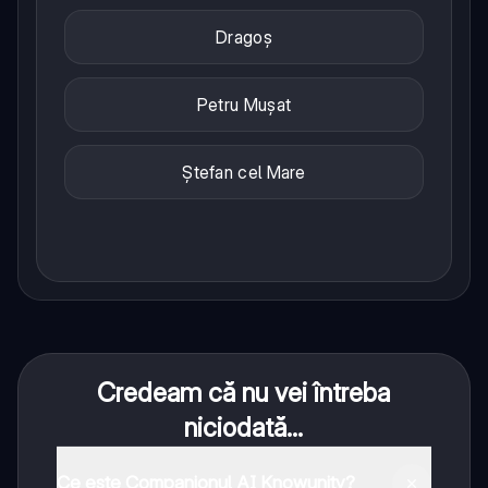
Dragoș
Petru Mușat
Ștefan cel Mare
Credeam că nu vei întreba
niciodată...
Ce este Companionul AI Knowunity?