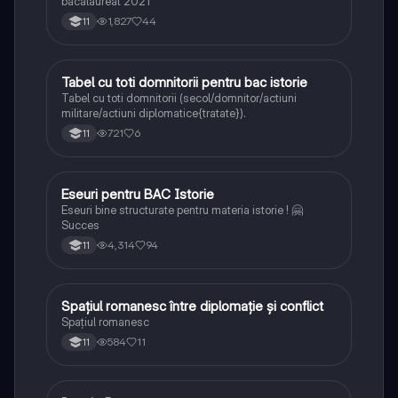
bacalaureat 2021
1,827
44
11
Tabel cu toti domnitorii pentru bac istorie
Istorie
Tabel cu toti domnitorii (secol/domnitor/actiuni
militare/actiuni diplomatice{tratate}).
721
6
11
Eseuri pentru BAC Istorie
Istorie
Eseuri bine structurate pentru materia istorie ! 🤗
Succes
4,314
94
11
Spațiul romanesc între diplomație și conflict
Istorie
Spațiul romanesc
584
11
11