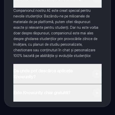
Companionul nostru AI este creat special pentru
nevoile studenților. Bazându-ne pe milioanele de
materiale de pe platformă, putem oferi răspunsuri
exacte și relevante pentru studenți. Dar nu este vorba
doar despre răspunsuri, companionul este mai ales
despre ghidarea studenților prin provocările zilnice de
învățare, cu planuri de studiu personalizate,
chestionare sau conținuturi în chat și personalizare
100% bazată pe abilitățile și evoluțiile studenților.
De unde pot descărca aplicația
Knowunity?
Aplicația este disponibilă în Google Play Store și Apple
App Store.
Este Knowunity chiar gratuită?
Da! Bucură-te de access la materiale de studiu,
conectează-te cu alți elevi, și primește ajutor instant -