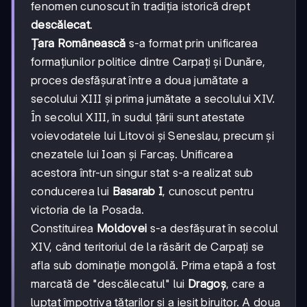
fenomen cunoscut în tradiția istorică drept
descălecat
.
Țara Românească
s-a format prin unificarea
formațiunilor politice dintre Carpați și Dunăre,
proces desfășurat între a doua jumătate a
secolului XIII și prima jumătate a secolului XIV.
În secolul XIII, în sudul țării sunt atestate
voievodatele lui Litovoi și Seneslau, precum și
cnezatele lui Ioan și Farcaș. Unificarea
acestora într-un singur stat s-a realizat sub
conducerea lui
Basarab I
, cunoscut pentru
victoria de la Posada.
Constituirea
Moldovei
s-a desfășurat în secolul
XIV, când teritoriul de la răsărit de Carpați se
afla sub dominație mongolă. Prima etapă a fost
marcată de "descălecatul" lui
Dragoș
, care a
luptat împotriva tătarilor și a ieșit biruitor. A doua