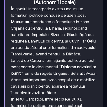
(Autonomii locale)
În spațiul intracarpatic existau mai multe
formațiuni politice conduse de lideri locali.
Menumorut
conducea o formațiune în zona
Crișana cu centrul la Biharia, recunoscând
autoritatea Imperiului Bizantin.
Glad
stăpânea
regiunea Banatului cu centrul la Cuvin, iar
Gelu
era conducătorul unei formațiuni din sud-vestul
Transilvaniei, având centrul la Dăbâca.
La sud de Carpați, formațiunile politice au fost
menționate în documentul "
Diploma cavalerilor
ioaniți
", emis de regele Ungariei, Bela al IV-lea.
Acest act important avea scopul de a mobiliza
cavalerii ioaniți pentru apărarea regatului
împotriva invaziilor tătare.
În estul Carpaților, între secolele IX-XI,
formațiunile politice erau cunoscute sub