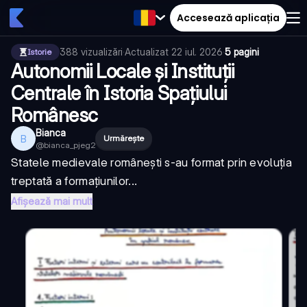
Accesează aplicația
388
vizualizări
·
Actualizat
22 iul. 2026
·
5 pagini
Istorie
Autonomii Locale și Instituții
Centrale în Istoria Spațiului
Românesc
Bianca
B
Urmărește
@
bianca_pjeg2
Statele medievale românești s-au format prin evoluția
treptată a formațiunilor...
Afișează mai mult