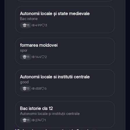
Autonomii locale și state medievale
Istorie
Bac istorie
499
3
11
formarea moldovei
Istorie
spor
144
2
11
Autonomii locale si institutii centrale
Istorie
good
658
6
11
Bac istorie cls 12
Istorie
Autonomii locale și instituții centrale
274
1
11