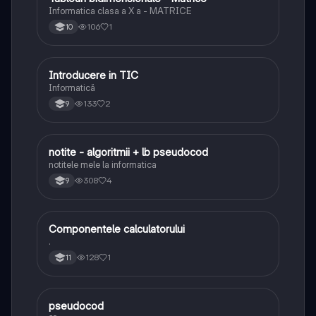
Informatica clasa a X a - MATRICE
106
1
10
Introducere in TIC
Informatică și TIC
Informatică
133
2
9
notite - algoritmii + lb pseudocod
Informatică și TIC
notitele mele la informatica
308
4
9
Componentele calculatorului
Informatică și TIC
.
128
1
11
pseudocod
Informatică și TIC