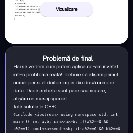
Vizualizare
Problemă de final
Hai să vedem cum putem aplica ce-am învățat
într-o problemă reală! Trebuie să afișăm primul
număr par și al doilea impar din două numere
date. Dacă ambele sunt pare sau impare,
afișăm un mesaj special.
Iată soluția în C++:
#include <iostream> using namespace std; int
main(){ int a,b; cin>>a>>b; if(a%2==0 &&
b%2==1) cout<<a<<endl<<b; if(a%2==0 && b%2==0