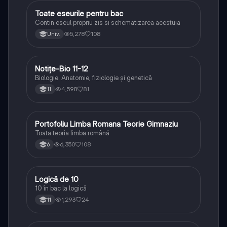
Toate eseurile pentru bac
Limba și literatura română
Contin eseul propriu zis si schematizarea acestuia
5,278
108
Univ.
Notițe-Bio 11-12
Biologie
Biologie. Anatomie, fiziologie și genetică
4,598
81
11
Portofoliu Limba Romana Teorie Gimnaziu
Limba și literatura română
Toata teoria limba română
6,350
108
6
Logică de 10
Logică
10 în bac la logică
1,293
24
11