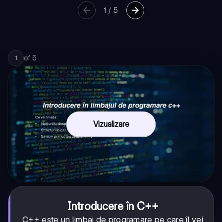
1
/
5
of
5
1
Vizualizare
Introducere în C++
C++ este un limbaj de programare pe care îl vei