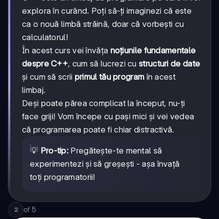
explora în curând. Poți să-ți imaginezi că este
ca o nouă limbă străină, doar că vorbești cu
calculatorul!
În acest curs vei învăța
noțiunile fundamentale
despre C++
, cum să lucrezi cu
structuri de date
și cum să scrii
primul tău program
în acest
limbaj.
Deși poate părea complicat la început, nu-ți
face griji! Vom începe cu pași mici și vei vedea
că programarea poate fi chiar distractivă.
💡
Pro-tip:
Pregătește-te mental să
experimentezi și să greșești - așa învață
toți programatorii!
of
5
2