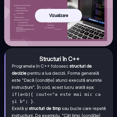
Vizualizare
Structuri în C++
Programele în C++ folosesc
structuri de
decizie
pentru a lua decizii. Forma generală
este "Dacă (condiție) atunci execută anumite
instrucțiuni". În cod, acest lucru arată așa:
if(a<b){ cout<<"a este mai mic ca
și b"; }
.
Există și
structuri de timp
sau bucle care repetă
instrucțiuni. De exemplu, "Cât timp (condiție)