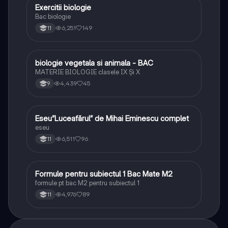
Exercitii biologie
Biologie
Bac biologie
6,251
149
11
biologie vegetala si animala - BAC
Biologie
MATERIE BIOLOGIE clasele IX Şi X
4,439
45
9
Eseu”Luceafărul” de Mihai Eminescu complet
Limba și literatura română
eseu
6,511
96
11
Formule pentru subiectul 1 Bac Mate M2
Matematică
formule pt bac M2 pentru subiectul 1
4,976
89
11