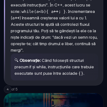
execută instrucțiuni". În C++, acest lucru se
scrie:
while(a<b){ a++; }
. Incrementarea
(
a++
) înseamnă creșterea valorii lui a cu 1.
Aceste structuri te ajută să controlezi fluxul
programului tău. Poți să te gândești la ele ca la
niște indicații de drum: "dacă vezi un semn roșu,
oprește-te; cât timp drumul e liber, continuă să
mergi".
🔍
Observație:
Când folosești structuri
precum if și while, instrucțiunile care trebuie
executate sunt puse între acolade
{}
.
of
5
4