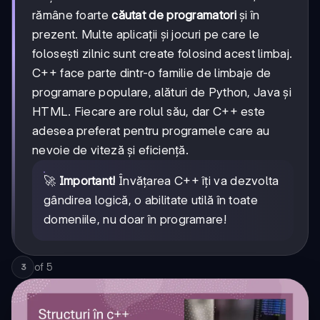
rămâne foarte
căutat de programatori
și în
prezent. Multe aplicații și jocuri pe care le
folosești zilnic sunt create folosind acest limbaj.
C++ face parte dintr-o familie de limbaje de
programare populare, alături de Python, Java și
HTML. Fiecare are rolul său, dar C++ este
adesea preferat pentru programele care au
nevoie de viteză și eficiență.
🚀
Important!
Învățarea C++ îți va dezvolta
gândirea logică, o abilitate utilă în toate
domeniile, nu doar în programare!
of
5
3