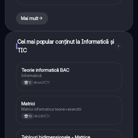
Mai mult
Cel mai popular conținut la Informatică și
9
TIC
Teorie informatică BAC
Informatică și TIC
Informatică
640
7
11
Matrici
Informatică și TIC
Matrici informatica teorie+exercitii
230
1
10
Tablouri bidimensionale - Matrice
Informatică și TIC