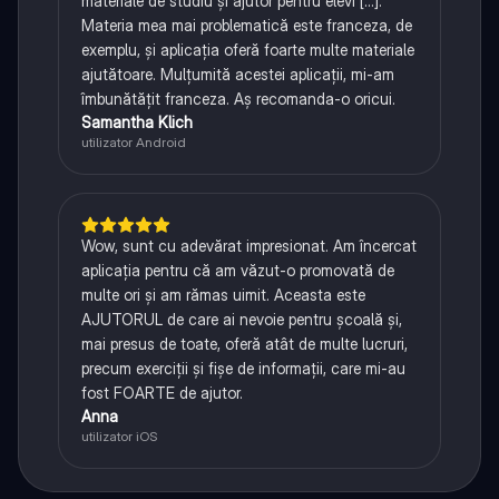
materiale de studiu și ajutor pentru elevi [...].
Materia mea mai problematică este franceza, de
exemplu, și aplicația oferă foarte multe materiale
ajutătoare. Mulțumită acestei aplicații, mi-am
îmbunătățit franceza. Aș recomanda-o oricui.
Samantha Klich
utilizator Android
Wow, sunt cu adevărat impresionat. Am încercat
aplicația pentru că am văzut-o promovată de
multe ori și am rămas uimit. Aceasta este
AJUTORUL de care ai nevoie pentru școală și,
mai presus de toate, oferă atât de multe lucruri,
precum exerciții și fișe de informații, care mi-au
fost FOARTE de ajutor.
Anna
utilizator iOS