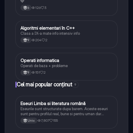
🩶
126
3
6
Algoritmi elementari în C++
Informatică și TIC
Clasa a IX-a mate info intensiv info
204
2
9
Operati informatica
Informatică și TIC
Operati de baza + probleme
151
2
9
Cel mai popular conținut
9
Eseuri Limba si literatura română
Limba și literatura română
Eseurile sunt structurate dupa barem. Aceste eseuri
sunt pentru profilul real, bune si pentru uman dar
lipsesc relatiile dintre personaje si caracrerizarile.
7,807
155
Univ.