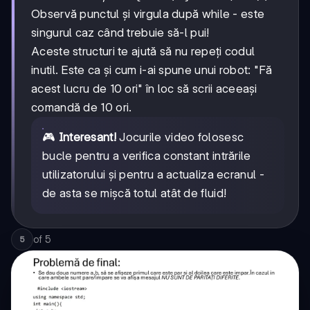
Observă punctul și virgula după while - este
singurul caz când trebuie să-l pui!
Aceste structuri te ajută să nu repeți codul
inutil. Este ca și cum i-ai spune unui robot: "Fă
acest lucru de 10 ori" în loc să scrii aceeași
comandă de 10 ori.
🎮
Interesant!
Jocurile video folosesc
bucle pentru a verifica constant intrările
utilizatorului și pentru a actualiza ecranul -
de asta se mișcă totul atât de fluid!
of
5
5