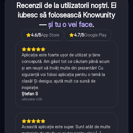
Recenzii de la utilizatorii noștri. Ei
iubesc să folosească Knowunity
—
și tu o vei face
.
4.6
/5
App Store
4.7
/5
Google Play
Aplicația este foarte ușor de utilizat și bine
concepută. Am găsit tot ce căutam până acum
și am reușit să învăț multe din prezentări! Cu
siguranță voi folosi aplicația pentru o temă la
clasă! Și desigur, ajută mult ca sursă de
inspirație.
Ștefan S
utilizator iOS
Această aplicație este super. Sunt atât de multe