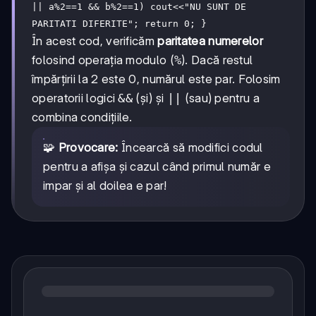
|| a%2==1 && b%2==1) cout<<"NU SUNT DE
PARITATI DIFERITE"; return 0; }
În acest cod, verificăm
paritatea numerelor
folosind operația modulo (
%
). Dacă restul
împărțirii la 2 este 0, numărul este par. Folosim
operatorii logici
&&
(și) și
||
(sau) pentru a
combina condițiile.
🧩
Provocare:
Încearcă să modifici codul
pentru a afișa și cazul când primul număr e
impar și al doilea e par!