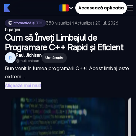
Accesează aplicația
350
vizualizări
·
Actualizat
20 iul. 2026
·
Informatică și TIC
5 pagini
Cum să Înveți Limbajul de
Programare C++ Rapid și Eficient
Raul Jichisan
R
Urmărește
@
rauljichisan
Bun venit în lumea programării C++! Acest limbaj este
extrem...
Afișează mai mult