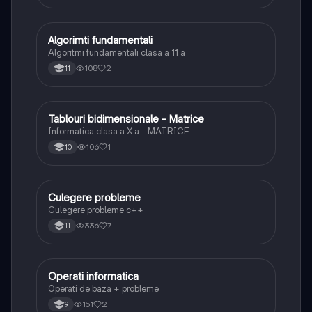
Algorimti fundamentali
Informatică și TIC
Algoritmi fundamentali clasa a 11 a
108
2
11
Tablouri bidimensionale - Matrice
Informatică și TIC
Informatica clasa a X a - MATRICE
106
1
10
Culegere probleme
Informatică și TIC
Culegere probleme c++
336
7
11
Operati informatica
Informatică și TIC
Operati de baza + probleme
151
2
9