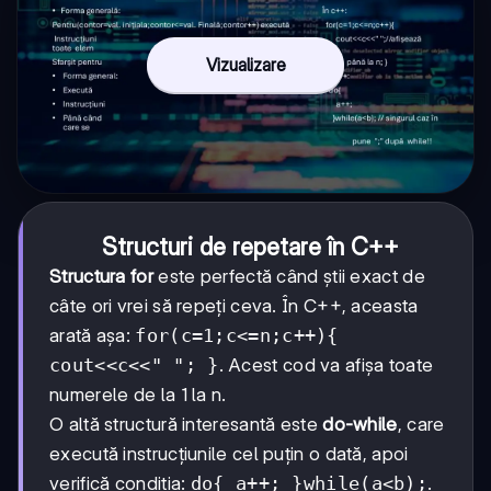
Vizualizare
Structuri de repetare în C++
Structura for
este perfectă când știi exact de
câte ori vrei să repeți ceva. În C++, aceasta
arată așa:
for(c=1;c<=n;c++){
cout<<c<<" "; }
. Acest cod va afișa toate
numerele de la 1 la n.
O altă structură interesantă este
do-while
, care
execută instrucțiunile cel puțin o dată, apoi
verifică condiția:
do{ a++; }while(a<b);
.