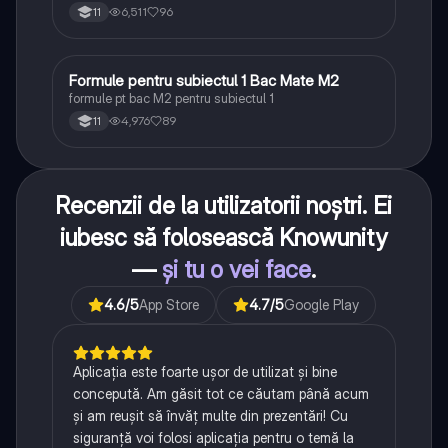
6,511
96
11
Formule pentru subiectul 1 Bac Mate M2
Matematică
formule pt bac M2 pentru subiectul 1
4,976
89
11
Recenzii de la utilizatorii noștri. Ei
iubesc să folosească Knowunity
—
și tu o vei face
.
4.6
/5
App Store
4.7
/5
Google Play
Aplicația este foarte ușor de utilizat și bine
concepută. Am găsit tot ce căutam până acum
și am reușit să învăț multe din prezentări! Cu
siguranță voi folosi aplicația pentru o temă la