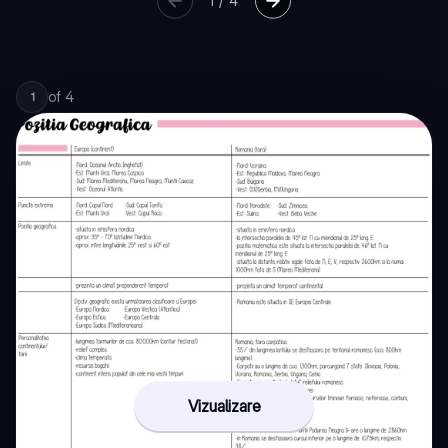
1
/
4
of
4
1
Vizualizare