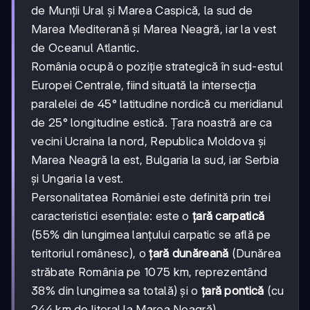
de Munții Ural și Marea Caspică, la sud de
Marea Mediterană și Marea Neagră, iar la vest
de Oceanul Atlantic.
România ocupă o poziție strategică în sud-estul
Europei Centrale, fiind situată la intersecția
paralelei de 45° latitudine nordică cu meridianul
de 25° longitudine estică. Țara noastră are ca
vecini Ucraina la nord, Republica Moldova și
Marea Neagră la est, Bulgaria la sud, iar Serbia
și Ungaria la vest.
Personalitatea României este definită prin trei
caracteristici esențiale: este o
țară carpatică
(55% din lungimea lanțului carpatic se află pe
teritoriul românesc), o
țară dunăreană
(Dunărea
străbate România pe 1075 km, reprezentând
38% din lungimea sa totală) și o
țară pontică
(cu
244 km de litoral la Marea Neagră).