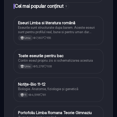
Cel mai popular conținut
9
Eseuri Limba si literatura română
Limba și literatura română
Eseurile sunt structurate dupa barem. Aceste eseuri
sunt pentru profilul real, bune si pentru uman dar
lipsesc relatiile dintre personaje si caracrerizarile.
7,807
155
Univ.
Toate eseurile pentru bac
Limba și literatura română
Contin eseul propriu zis si schematizarea acestuia
5,278
108
Univ.
Notițe-Bio 11-12
Biologie
Biologie. Anatomie, fiziologie și genetică
4,598
81
11
Portofoliu Limba Romana Teorie Gimnaziu
Limba și literatura română