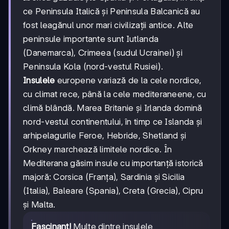
ce Peninsula Italică și Peninsula Balcanică au
fost leagănul unor mari civilizații antice. Alte
peninsule importante sunt Iutlanda
(Danemarca), Crimeea (sudul Ucrainei) și
Peninsula Kola (nord-vestul Rusiei).
Insulele
europene variază de la cele nordice,
cu climat rece, până la cele mediteraneene, cu
climă blândă. Marea Britanie și Irlanda domină
nord-vestul continentului, în timp ce Islanda și
arhipelagurile Feroe, Hebride, Shetland și
Orkney marchează limitele nordice. În
Mediterana găsim insule cu importanță istorică
majoră: Corsica (Franța), Sardinia și Sicilia
(Italia), Baleare (Spania), Creta (Grecia), Cipru
și Malta.
Fascinant!
Multe dintre insulele