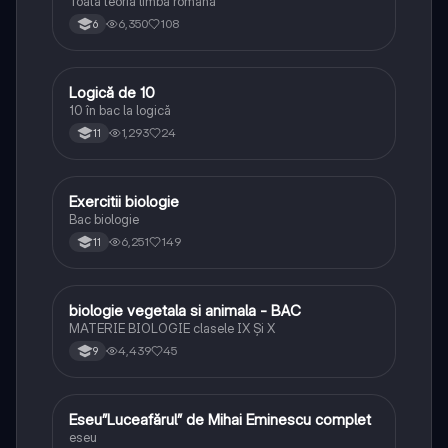
Toata teoria limba română
6,350
108
6
Logică de 10
Logică
10 în bac la logică
1,293
24
11
Exercitii biologie
Biologie
Bac biologie
6,251
149
11
biologie vegetala si animala - BAC
Biologie
MATERIE BIOLOGIE clasele IX Şi X
4,439
45
9
Eseu”Luceafărul” de Mihai Eminescu complet
Limba și literatura română
eseu