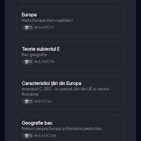
Europa
Geografie
Harta Europei (tari+capitale )
1,469
11
11
Teorie subiectul E
Geografie
Bac geografie
3,196
74
11
Caracteristici țări din Europa
Geografie
exercițiul C, SIII - in special, țări din UE si vecinii
României
371
14
11
Geografie bac
Geografie
Noțiuni despre Europa și România pentru bac
3,413
68
11