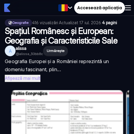
Accesează aplicația
416
vizualizări
·
Actualizat
17 iul. 2026
·
4 pagini
Geografie
Spațiul Românesc și European:
Geografia și Caracteristicile Sale
alissa
A
Urmărește
@
alissa_30bb8c
Geografia Europei și a României reprezintă un
domeniu fascinant, plin...
Afișează mai mult