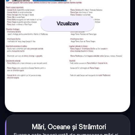
Vizualizare
Mări, Oceane și Strâmtori
Europa este înconjurată de numeroase mări și