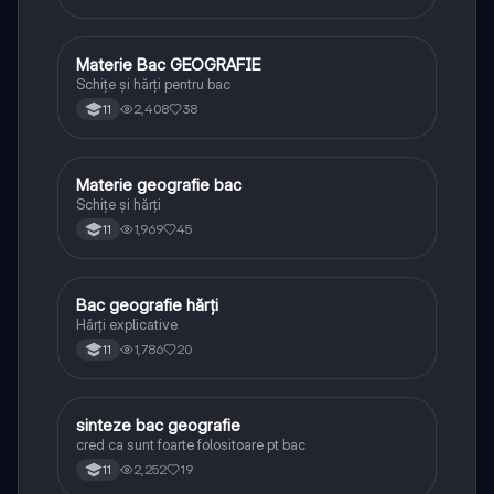
Materie Bac GEOGRAFIE
Geografie
Schițe și hărți pentru bac
2,408
38
11
Materie geografie bac
Geografie
Schițe și hărți
1,969
45
11
Bac geografie hărți
Geografie
Hărți explicative
1,786
20
11
sinteze bac geografie
Geografie
cred ca sunt foarte folositoare pt bac
2,252
19
11