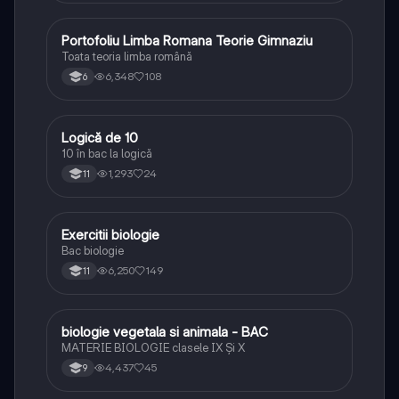
Portofoliu Limba Romana Teorie Gimnaziu
Limba și literatura română
Toata teoria limba română
6,348
108
6
Logică de 10
Logică
10 în bac la logică
1,293
24
11
Exercitii biologie
Biologie
Bac biologie
6,250
149
11
biologie vegetala si animala - BAC
Biologie
MATERIE BIOLOGIE clasele IX Şi X
4,437
45
9