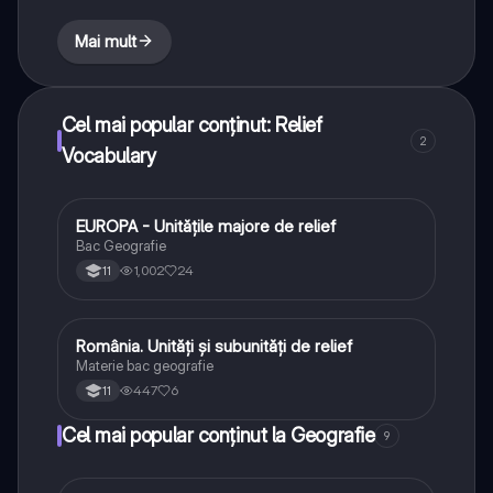
Mai mult
Cel mai popular conținut: Relief
2
Vocabulary
EUROPA - Unitățile majore de relief
Geografie
Bac Geografie
1,002
24
11
România. Unități și subunități de relief
Geografie
Materie bac geografie
447
6
11
Cel mai popular conținut la Geografie
9