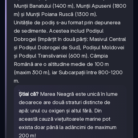
Munții Banatului (1400 m), Munții Apuseni (1800
m) și Munții Poiana Ruscă (1300 m).
Unitățile de podiș s-au format prin depunerea
de sedimente. Acestea includ Podișul
Dobrogei (împărțit în două părți: Masivul Central
și Podișul Dobrogei de Sud), Podișul Moldovei
și Podișul Transilvaniei (600 m). Câmpia
Română are o altitudine medie de 100 m
(maxim 300 m), iar Subcarpații între 800-1200
m.
Știai că?
Marea Neagră este unică în lume
deoarece are două straturi distincte de
apă: unul cu oxigen și altul fără. Din
această cauză viețuitoarele marine pot
exista doar până la adâncimi de maximum
200 m!