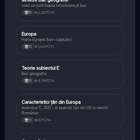
cred ca sunt foarte folositoare pt bac
2,251
19
11
Europa
Geografie
Harta Europei (tari+capitale )
1,469
11
11
Teorie subiectul E
Geografie
Bac geografie
3,196
74
11
Caracteristici țări din Europa
Geografie
exercițiul C, SIII - in special, țări din UE si vecinii
României
371
14
11