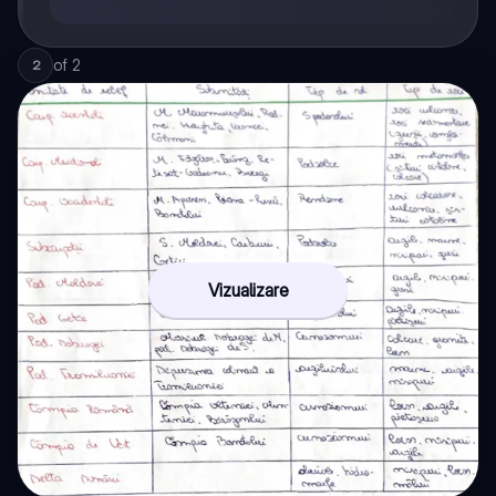
of
2
2
Vizualizare