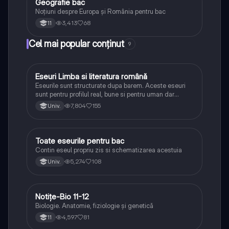
Geografie bac
Geografie
Noțiuni despre Europa și România pentru bac
3,413
68
11
Cel mai popular conținut
9
Eseuri Limba si literatura română
Limba și literatura română
Eseurile sunt structurate dupa barem. Aceste eseuri
sunt pentru profilul real, bune si pentru uman dar
lipsesc relatiile dintre personaje si caracrerizarile.
7,804
155
Univ.
Toate eseurile pentru bac
Limba și literatura română
Contin eseul propriu zis si schematizarea acestuia
5,274
108
Univ.
Notițe-Bio 11-12
Biologie
Biologie. Anatomie, fiziologie și genetică
4,597
81
11