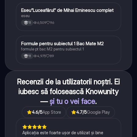
Eseu”Luceafărul” de Mihai Eminescu complet
Limba și literatura română
eseu
6,509
96
11
Formule pentru subiectul 1 Bac Mate M2
Matematică
formule pt bac M2 pentru subiectul 1
4,975
89
11
Recenzii de la utilizatorii noștri. Ei
iubesc să folosească Knowunity
—
și tu o vei face
.
4.6
/5
App Store
4.7
/5
Google Play
Aplicația este foarte ușor de utilizat și bine