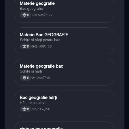
Materie geografie
Geografie
Bac geografie
8,605
122
11
Materie Bac GEOGRAFIE
Geografie
Schițe și hărți pentru bac
2,408
38
11
Materie geografie bac
Geografie
Schițe și hărți
1,966
45
11
Bac geografie hărți
Geografie
Hărți explicative
1,783
20
11
sinteze bac geografie
Geografie