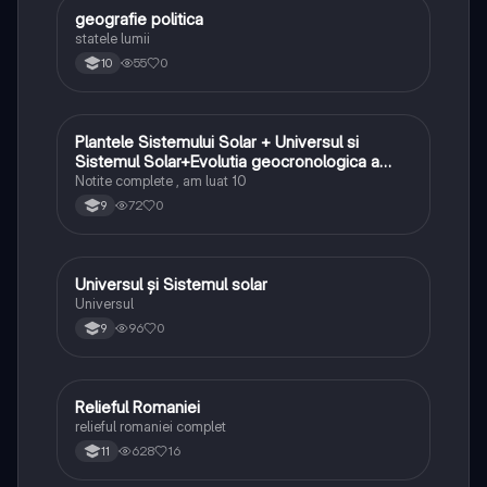
geografie politica
Geografie
statele lumii
55
0
10
Plantele Sistemului Solar + Universul si
Geografie
Sistemul Solar+Evolutia geocronologica a
Terrei
Notite complete , am luat 10
72
0
9
Universul și Sistemul solar
Geografie
Universul
96
0
9
Relieful Romaniei
Geografie
relieful romaniei complet
628
16
11