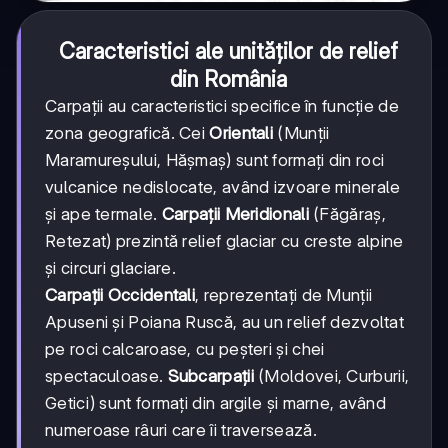
Caracteristici ale unităților de relief
din România
Carpații au caracteristici specifice în funcție de
zona geografică. Cei
Orientali
(Munții
Maramureșului, Hășmaș) sunt formați din roci
vulcanice nedislocate, având izvoare minerale
și ape termale.
Carpații Meridionali
(Făgăraș,
Retezat) prezintă relief glaciar cu creste alpine
și circuri glaciare.
Carpații Occidentali
, reprezentați de Munții
Apuseni și Poiana Ruscă, au un relief dezvoltat
pe roci calcaroase, cu peșteri și chei
spectaculoase.
Subcarpații
(Moldovei, Curburii,
Getici) sunt formați din argile și marne, având
numeroase râuri care îi traversează.