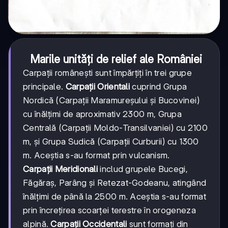
Marile unități de relief ale României
Carpații românești sunt împărțiți în trei grupe
principale.
Carpații Orientali
cuprind Grupa
Nordică (Carpații Maramureșului și Bucovinei)
cu înălțimi de aproximativ 2300 m, Grupa
Centrală (Carpații Moldo-Transilvaniei) cu 2100
m, și Grupa Sudică (Carpații Curburii) cu 1300
m. Aceștia s-au format prin vulcanism.
Carpații Meridionali
includ grupele Bucegi,
Făgăraș, Parâng și Retezat-Godeanu, atingând
înălțimi de până la 2500 m. Aceștia s-au format
prin încreţirea scoarței terestre în orogeneza
alpină.
Carpații Occidentali
sunt formați din