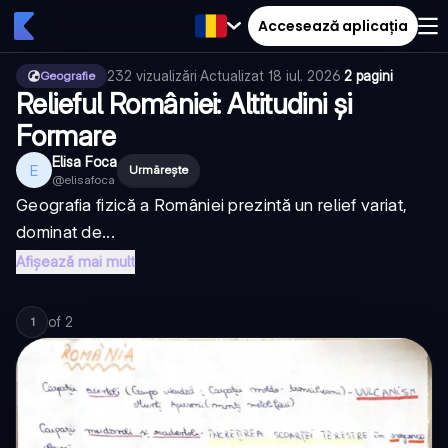
Accesează aplicația
232
vizualizări
·
Actualizat
18 iul. 2026
·
2 pagini
Geografie
Relieful României: Altitudini și
Formare
Elisa Foca
E
Urmărește
@
elisafoca
Geografia fizică a României prezintă un relief variat,
dominat de...
Afișează mai mult
of
2
1