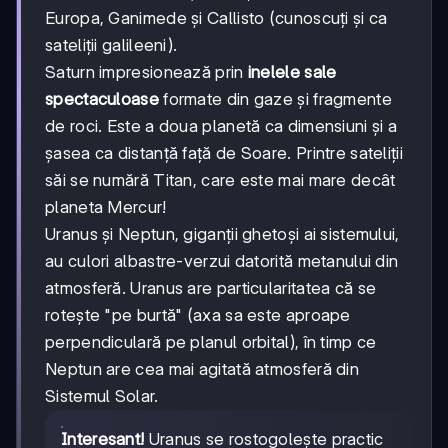
Europa, Ganimede și Callisto (cunoscuți și ca
sateliții galileeni).
Saturn impresionează prin
inelele sale
spectaculoase
formate din gaze și fragmente
de roci. Este a doua planetă ca dimensiuni și a
șasea ca distanță față de Soare. Printre sateliții
săi se numără Titan, care este mai mare decât
planeta Mercur!
Uranus și Neptun, giganții ghetoși ai sistemului,
au culori albastre-verzui datorită metanului din
atmosferă. Uranus are particularitatea că se
rotește "pe burtă" (axa sa este aproape
perpendiculară pe planul orbital), în timp ce
Neptun are cea mai agitată atmosferă din
Sistemul Solar.
Interesant!
Uranus se rostogolește practic