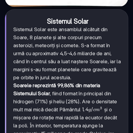
Sistemul Solar
Sistemul Solar este ansamblul alcătuit din
Soare, 8 planete și alte corpuri precum
asteroizi, meteoriți și comete. S-a format în
urmă cu aproximativ 4,5-4,6 miliarde de ani,
când în centrul său a luat naștere Soarele, iar la
margini s-au format planetele care gravitează
pe orbite în jurul acestuia.
Soarele reprezintă 99,86% din materia
Sistemului Solar
, fiind format în principal din
hidrogen (71%) și heliu (28%). Are o densitate
3
1,4
1
,
4
/
mult mai mică decât Pământul
și o
g
c
m
g/cm³
mișcare de rotație mai rapidă la ecuator decât
la poli. În interior, temperatura ajunge la