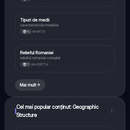
Tipuri de medii
Geografie
caracteristicile mediilor
93
0
10
Relieful Romaniei
Geografie
relieful romaniei complet
628
16
11
Mai mult
Cel mai popular conținut: Geographic
1
Structure