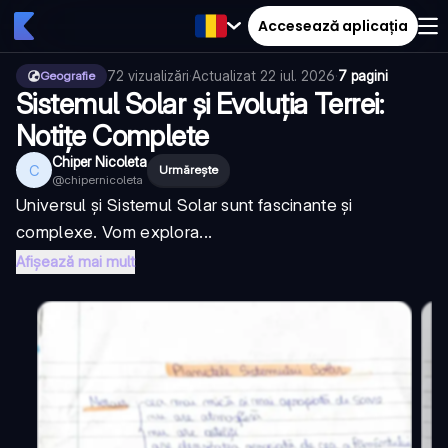
Accesează aplicația
72
vizualizări
·
Actualizat
22 iul. 2026
·
7 pagini
Geografie
Sistemul Solar și Evoluția Terrei:
Notițe Complete
Chiper Nicoleta
C
Urmărește
@
chipernicoleta
Universul și Sistemul Solar sunt fascinante și
complexe. Vom explora...
Afișează mai mult