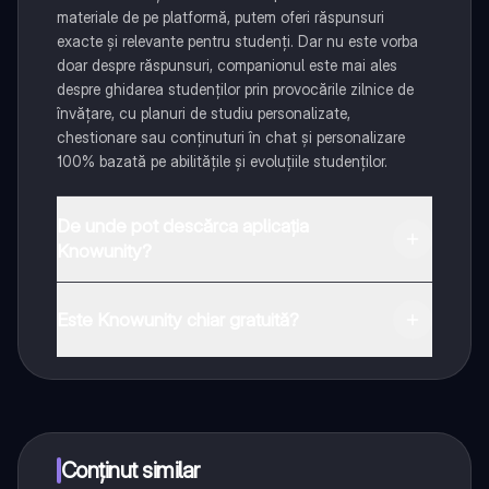
materiale de pe platformă, putem oferi răspunsuri
exacte și relevante pentru studenți. Dar nu este vorba
doar despre răspunsuri, companionul este mai ales
despre ghidarea studenților prin provocările zilnice de
învățare, cu planuri de studiu personalizate,
chestionare sau conținuturi în chat și personalizare
100% bazată pe abilitățile și evoluțiile studenților.
De unde pot descărca aplicația
Knowunity?
Aplicația este disponibilă în Google Play Store și Apple
App Store.
Este Knowunity chiar gratuită?
Da! Bucură-te de access la materiale de studiu,
conectează-te cu alți elevi, și primește ajutor instant -
toate acestea la un click distanță. În plus, câștigă
puncte ca să deblochezi mai multe funcționalități!
Conținut similar