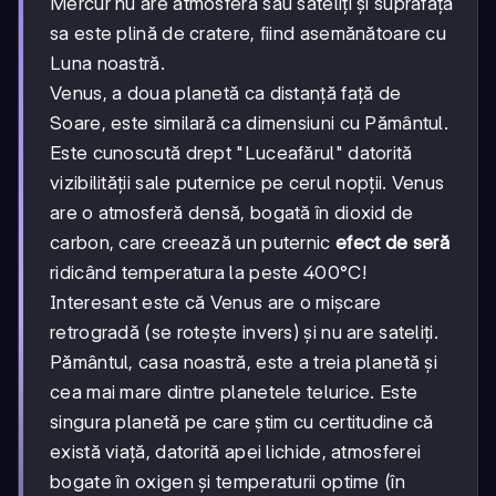
Mercur nu are atmosferă sau sateliți și suprafața
sa este plină de cratere, fiind asemănătoare cu
Luna noastră.
Venus, a doua planetă ca distanță față de
Soare, este similară ca dimensiuni cu Pământul.
Este cunoscută drept "Luceafărul" datorită
vizibilității sale puternice pe cerul nopții. Venus
are o atmosferă densă, bogată în dioxid de
carbon, care creează un puternic
efect de seră
ridicând temperatura la peste 400°C!
Interesant este că Venus are o mișcare
retrogradă (se rotește invers) și nu are sateliți.
Pământul, casa noastră, este a treia planetă și
cea mai mare dintre planetele telurice. Este
singura planetă pe care știm cu certitudine că
există viață, datorită apei lichide, atmosferei
bogate în oxigen și temperaturii optime (în