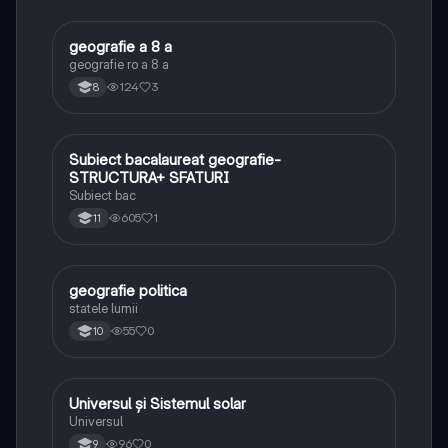
geografie a 8 a
Geografie
geografie ro a 8 a
124
3
8
Subiect bacalaureat geografie-
Geografie
STRUCTURA+ SFATURI
Subiect bac
605
1
11
geografie politica
Geografie
statele lumii
55
0
10
Universul și Sistemul solar
Geografie
Universul
96
0
9