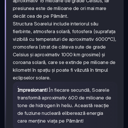
aproximativ 15 milioane de grade Celsius, iar
presiunea este de milioane de ori mai mare
decât cea de pe Pământ.
Structura Soarelui include interiorul său
fierbinte, atmosfera solară, fotosfera (suprafața
vizibilă cu temperaturi de aproximativ 6000°C),
cromosfera (strat de câteva sute de grade
Celsius și aproximativ 1000 km grosime) și
coroana solară, care se extinde pe milioane de
kilometri în spațiu și poate fi văzută în timpul
eclipselor solare.
Impresionant!
În fiecare secundă, Soarele
transformă aproximativ 600 de milioane de
tone de hidrogen în heliu. Această reacție
de fuziune nucleară eliberează energia
care menține viața pe Pământ!