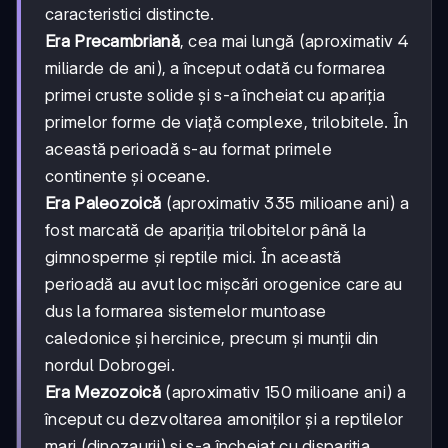
caracteristici distincte.
Era Precambriană
, cea mai lungă (aproximativ 4
miliarde de ani), a început odată cu formarea
primei cruste solide și s-a încheiat cu apariția
primelor forme de viață complexe, trilobitele. În
această perioadă s-au format primele
continente și oceane.
Era Paleozoică
(aproximativ 335 milioane ani) a
fost marcată de apariția trilobitelor până la
gimnosperme și reptile mici. În această
perioadă au avut loc mișcări orogenice care au
dus la formarea sistemelor muntoase
caledonice și hercinice, precum și munții din
nordul Dobrogei.
Era Mezozoică
(aproximativ 150 milioane ani) a
început cu dezvoltarea amoniților și a reptilelor
mari (dinozaurii) și s-a încheiat cu dispariția