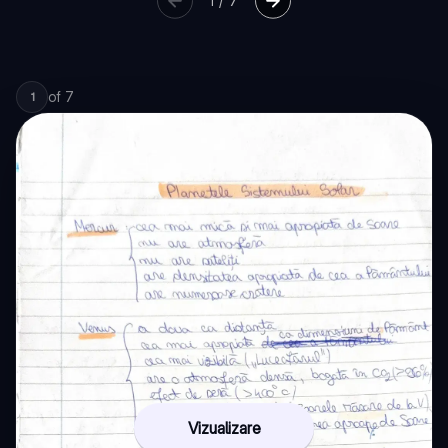
1
/
7
of
7
1
Vizualizare