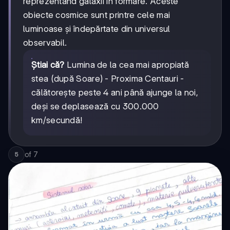
reprezentând galaxii în formare. Aceste
obiecte cosmice sunt printre cele mai
luminoase și îndepărtate din universul
observabil.
Știai că?
Lumina de la cea mai apropiată
stea (după Soare) - Proxima Centauri -
călătorește peste 4 ani până ajunge la noi,
deși se deplasează cu 300.000
km/secundă!
of
7
5