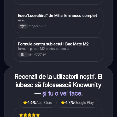
Eseu”Luceafărul” de Mihai Eminescu complet
Limba și literatura română
eseu
6,509
96
11
Formule pentru subiectul 1 Bac Mate M2
Matematică
formule pt bac M2 pentru subiectul 1
4,975
89
11
Recenzii de la utilizatorii noștri. Ei
iubesc să folosească Knowunity
—
și tu o vei face
.
4.6
/5
App Store
4.7
/5
Google Play