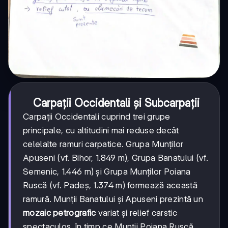
Carpații Occidentali și Subcarpații
Carpații Occidentali cuprind trei grupe
principale, cu altitudini mai reduse decât
celelalte ramuri carpatice. Grupa Munților
Apuseni (vf. Bihor, 1.849 m), Grupa Banatului (vf.
Semenic, 1.446 m) și Grupa Munților Poiana
Ruscă (vf. Padeș, 1.374 m) formează această
ramură. Munții Banatului și Apuseni prezintă un
mozaic petrografic
variat și relief carstic
spectaculos, în timp ce Munții Poiana Ruscă,