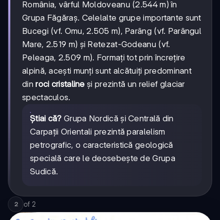
România, vârful Moldoveanu (2.544 m) în
Grupa Făgăraș. Celelalte grupe importante sunt
Bucegi (vf. Omu, 2.505 m), Parâng (vf. Parângul
Mare, 2.519 m) și Retezat-Godeanu (vf.
Peleaga, 2.509 m). Formați tot prin încrețire
alpină, acești munți sunt alcătuiți predominant
din
roci cristaline
și prezintă un relief glaciar
spectaculos.
Știai că?
Grupa Nordică și Centrală din
Carpații Orientali prezintă paralelism
petrografic, o caracteristică geologică
specială care le deosebește de Grupa
Sudică.
of
2
2