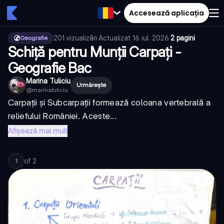
Accesează aplicația
201
vizualizări
·
Actualizat
16 iul. 2026
·
2 pagini
Geografie
Schiță pentru Munții Carpați -
Geografie Bac
Marina Tuliciu
Urmărește
@
marinatuliciu
Carpații și Subcarpații formează coloana vertebrală a
reliefului României. Aceste...
Afișează mai mult
of
2
1