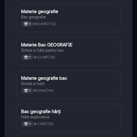
Materie geografie
Geografie
Bac geografie
8,605
122
11
Materie Bac GEOGRAFIE
Geografie
Schițe și hărți pentru bac
2,408
38
11
Materie geografie bac
Geografie
Schițe și hărți
1,966
45
11
Bac geografie hărți
Geografie
Hărți explicative
1,783
20
11