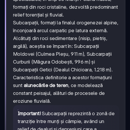
formați din roci cristaline, dezvoltă predominant
relief torențial și fluvial.
Subcarpații, formați la finalul orogenezei alpine,
înconjoară arcul carpatic pe latura externă.
Alcătuiți din roci sedimentare (nisip, pietriș,
argilă), aceștia se împart în: Subcarpații
Moldovei (Culmea Pleșu, 911 m), Subcarpații
Curburii (Măgura Odobești, 996 m) și
Subcarpații Getici (Dealul Chicioara, 1.218 m).
Caracteristica definitorie a acestor formațiuni
sunt
alunecările de teren
, ce modelează
constant peisajul, alături de procesele de
eroziune fluvială.
Important!
Subcarpații reprezintă o zonă de
tranziție între munți și câmpie, având un
relief de dealuri și depresiuni care a