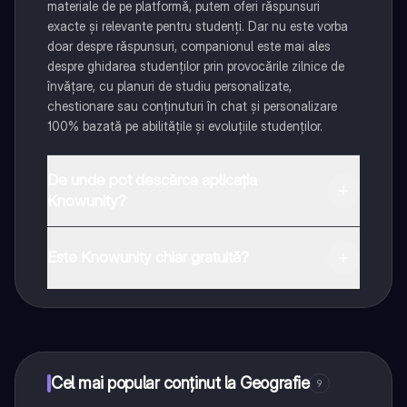
materiale de pe platformă, putem oferi răspunsuri
exacte și relevante pentru studenți. Dar nu este vorba
doar despre răspunsuri, companionul este mai ales
despre ghidarea studenților prin provocările zilnice de
învățare, cu planuri de studiu personalizate,
chestionare sau conținuturi în chat și personalizare
100% bazată pe abilitățile și evoluțiile studenților.
De unde pot descărca aplicația
Knowunity?
Aplicația este disponibilă în Google Play Store și Apple
App Store.
Este Knowunity chiar gratuită?
Da! Bucură-te de access la materiale de studiu,
conectează-te cu alți elevi, și primește ajutor instant -
toate acestea la un click distanță. În plus, câștigă
puncte ca să deblochezi mai multe funcționalități!
Cel mai popular conținut la Geografie
9