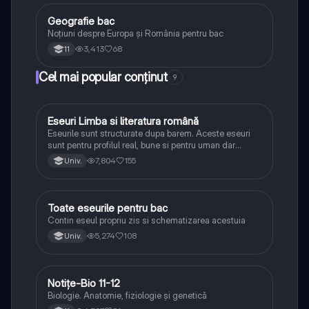
Geografie bac
Geografie
Noțiuni despre Europa și România pentru bac
3,413
68
11
Cel mai popular conținut
9
Eseuri Limba si literatura română
Limba și literatura română
Eseurile sunt structurate dupa barem. Aceste eseuri
sunt pentru profilul real, bune si pentru uman dar
lipsesc relatiile dintre personaje si caracrerizarile.
7,804
155
Univ.
Toate eseurile pentru bac
Limba și literatura română
Contin eseul propriu zis si schematizarea acestuia
5,274
108
Univ.
Notițe-Bio 11-12
Biologie
Biologie. Anatomie, fiziologie și genetică