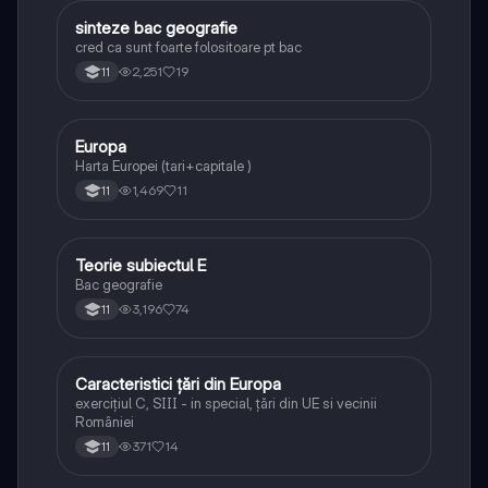
sinteze bac geografie
Geografie
cred ca sunt foarte folositoare pt bac
2,251
19
11
Europa
Geografie
Harta Europei (tari+capitale )
1,469
11
11
Teorie subiectul E
Geografie
Bac geografie
3,196
74
11
Caracteristici țări din Europa
Geografie
exercițiul C, SIII - in special, țări din UE si vecinii
României
371
14
11