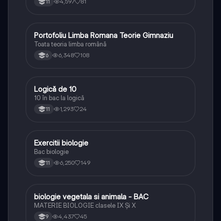
4,597
81
11
Portofoliu Limba Romana Teorie Gimnaziu
Limba și literatura română
Toata teoria limba română
6,348
108
6
Logică de 10
Logică
10 în bac la logică
1,293
24
11
Exercitii biologie
Biologie
Bac biologie
6,250
149
11
biologie vegetala si animala - BAC
Biologie
MATERIE BIOLOGIE clasele IX Şi X
4,437
45
9