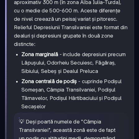
aproximativ 300 m (în zona Alba Iulia-Turda),
cu o medie de 500-600 m. Aceste diferențe
de nivel creează un peisaj variat și pitoresc.
Relieful Depresiunii Transilvaniei este format din
dealuri și depresiuni grupate în două zone
distincte:
Zona marginală
- include depresiuni precum
Lăpușului, Odorheiu Secuiesc, Făgăraș,
Sibiului, Sebeș și Dealul Preluca
Zona centrală de podiș
- cuprinde Podișul
Someșan, Câmpia Transilvaniei, Podișul
Târnavelor, Podișul Hârtibaciului și Podișul
Secașelor
💡 Deși poartă numele de "Câmpia
Transilvaniei", această zonă este de fapt
un podiș cu altitudini medii, demonstrând