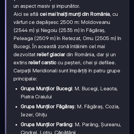
un aspect masiv și impunător.
Aici se află
cei mai înalți munți din România
, cu
vârfuri ce depășesc 2500 m: Moldoveanu
(2544 m) și Negoiu (2535 m) în Făgăraș,
Peleaga (2509 m) în Retezat, Omu (2505 m) în
Bucegi. În această zonă întâlnim cel mai
dezvoltat
relief glaciar
din România, dar și un
extins
relief carstic
cu peșteri, chei și defilee.
Carpații Meridionali sunt împărțiți în patru grupe
principale:
Grupa Munților Bucegi
: M. Bucegi, Leaota,
Piatra Craiului
Grupa Munților Făgăraș
: M. Făgăraș, Cozia,
Iezer, Ghițu
Grupa Munților Parâng
: M. Parâng, Șureanu,
Cindrel, Lotru, Căpățânii