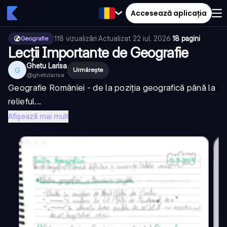
Accesează aplicația
118
vizualizări
·
Actualizat
22 iul. 2026
·
18 pagini
Geografie
Lecții Importante de Geografie
Ghetu Larisa
G
Urmărește
@
ghetularisa
Geografie României - de la poziția geografică până la
relieful...
Afișează mai mult