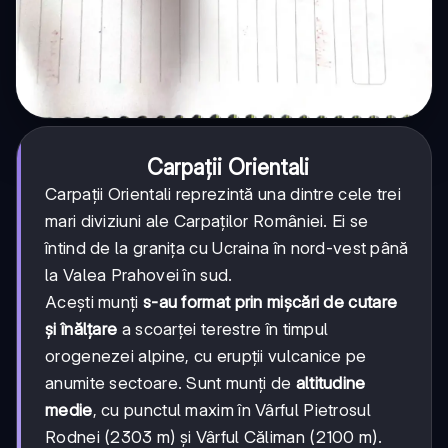
Carpații Orientali
Carpații Orientali reprezintă una dintre cele trei
mari diviziuni ale Carpaților României. Ei se
întind de la granița cu Ucraina în nord-vest până
la Valea Prahovei în sud.
Acești munți
s-au format prin mișcări de cutare
și înălțare
a scoarței terestre în timpul
orogenezei alpine, cu erupții vulcanice pe
anumite sectoare. Sunt munți de
altitudine
medie
, cu punctul maxim în Vârful Pietrosul
Rodnei (2303 m) și Vârful Căliman (2100 m).