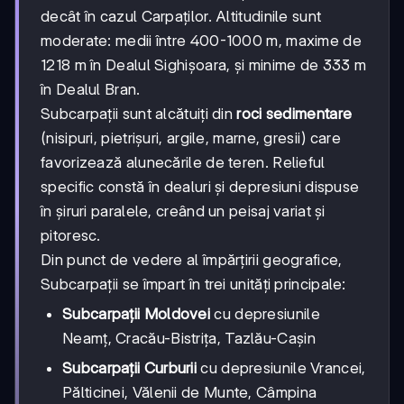
decât în cazul Carpaților. Altitudinile sunt
moderate: medii între 400-1000 m, maxime de
1218 m în Dealul Sighișoara, și minime de 333 m
în Dealul Bran.
Subcarpații sunt alcătuiți din
roci sedimentare
(nisipuri, pietrișuri, argile, marne, gresii) care
favorizează alunecările de teren. Relieful
specific constă în dealuri și depresiuni dispuse
în șiruri paralele, creând un peisaj variat și
pitoresc.
Din punct de vedere al împărțirii geografice,
Subcarpații se împart în trei unități principale:
Subcarpații Moldovei
cu depresiunile
Neamț, Cracău-Bistrița, Tazlău-Cașin
Subcarpații Curburii
cu depresiunile Vrancei,
Pălticinei, Vălenii de Munte, Câmpina