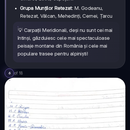
Grupa Munților Retezat
: M. Godeanu,
Retezat, Vâlcan, Mehedinți, Cernei, Țarcu
💡 Carpații Meridionali, deși nu sunt cei mai
întinși, găzduiesc cele mai spectaculoase
peisaje montane din România și cele mai
populare trasee pentru alpiniști!
of
18
6