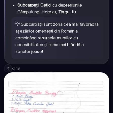
Subcarpații Getici
cu depresiunile
Câmpulung, Horezu, Târgu Jiu
💡 Subcarpații sunt zona cea mai favorabilă
așezărilor omenești din România,
combinând resursele munților cu
accesibilitatea și clima mai blândă a
zonelor joase!
of
18
8