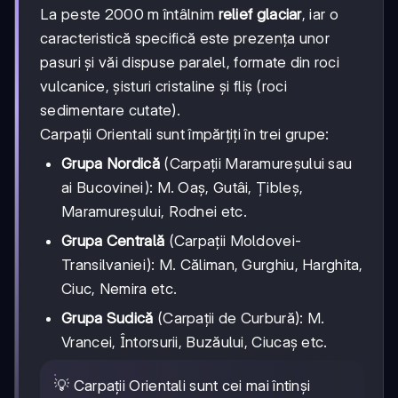
La peste 2000 m întâlnim
relief glaciar
, iar o
caracteristică specifică este prezența unor
pasuri și văi dispuse paralel, formate din roci
vulcanice, șisturi cristaline și fliș (roci
sedimentare cutate).
Carpații Orientali sunt împărțiți în trei grupe:
Grupa Nordică
(Carpații Maramureșului sau
ai Bucovinei): M. Oaș, Gutâi, Țibleș,
Maramureșului, Rodnei etc.
Grupa Centrală
(Carpații Moldovei-
Transilvaniei): M. Căliman, Gurghiu, Harghita,
Ciuc, Nemira etc.
Grupa Sudică
(Carpații de Curbură): M.
Vrancei, Întorsurii, Buzăului, Ciucaș etc.
💡 Carpații Orientali sunt cei mai întinși