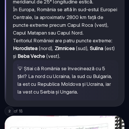
meridianul de 25° longitudine estică.
În Europa, România se află în sud-estul Europei
Centrale, la aproximativ 2800 km față de
puncte extreme precum Capul Roca (vest),
Capul Matapan sau Capul Nord.
Teritoriul României are patru puncte extreme:
Horodistea
(nord),
Zimnicea
(sud),
Sulina
(est)
și
Beba Veche
(vest).
💡 Știai că România se învecinează cu 5
țări? La nord cu Ucraina, la sud cu Bulgaria,
la est cu Republica Moldova și Ucraina, iar
la vest cu Serbia și Ungaria.
of
18
2