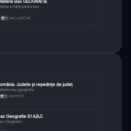
Materie Bac GEOGRAFIE
Geografie
chițe și hărți pentru bac
2,408
38
11
omânia. Judete și reședințe de județ
Geografie
aterie bac geografie
872
9
11
ac Geografie S1 A,B,C
Geografie
ac Geografie