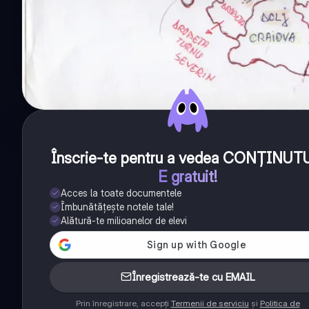
Înscrie-te pentru a vedea CONȚINUT
E gratuit!
Acces la toate documentele
Îmbunătățește notele tale!
Alătură-te milioanelor de elevi
Înregistrează-te cu EMAIL
Prin înregistrare, accepți
Termenii de serviciu
și
Politica de