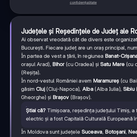
confidențialitate
Județele și Reședințele de Județ ale R
Ai observat vreodată cât de divers este organizat
București. Fiecare județ are un oraș principal, num
În partea de vest a țării, în regiunea
Banat-Crișan
orașul Arad),
Bihor
(cu Oradea) și
Satu Mare
(cu o
(Reșița).
În nord-vestul României avem
Maramureș
(cu Bai
găsim
Cluj
(Cluj-Napoca),
Alba
(Alba Iulia),
Sibiu
(
Gheorghe) și
Brașov
(Brașov).
Știai că?
Timișoara, reședința județului Timiș, a 
electric și a fost Capitală Culturală Europeană 
În Moldova sunt județele
Suceava
,
Botoșani
,
Ne