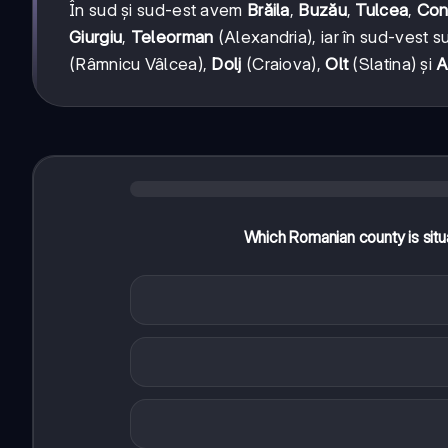
În sud și sud-est avem
Brăila
,
Buzău
,
Tulcea
,
Con
Giurgiu
,
Teleorman
(Alexandria), iar în sud-vest s
(Râmnicu Vâlcea),
Dolj
(Craiova),
Olt
(Slatina) și
A
Which Romanian county is situ