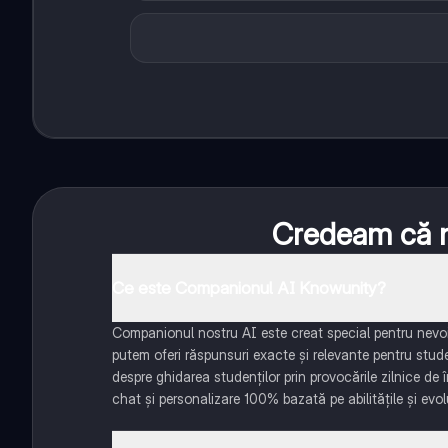
Credeam că nu
Ce este Companionul AI Knowunity?
Companionul nostru AI este creat special pentru nevoil
putem oferi răspunsuri exacte și relevante pentru stud
despre ghidarea studenților prin provocările zilnice de 
chat și personalizare 100% bazată pe abilitățile și evolu