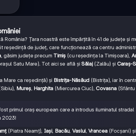
omâniei
ă România? Țara noastră este împărțită în 41 de județe și mu
it reședință de județ, care funcționează ca centru administr
a
, găsim județe precum
Timiș
(cu reședința la Timișoara),
A
rașul Satu Mare). Tot aici se află și
Sălaj
(Zalău) și
Caraș-S
a Mare ca reședință) și
Bistrița-Năsăud
(Bistrița), iar în centr
Sibiu),
Mureș
,
Harghita
(Miercurea Ciuc),
Covasna
(Sfântu
fost primul oraș european care a introdus iluminatul stradal
în 2023!
amț
(Piatra Neamț),
Iași
,
Bacău
,
Vaslui
,
Vrancea
(Focșani) ș