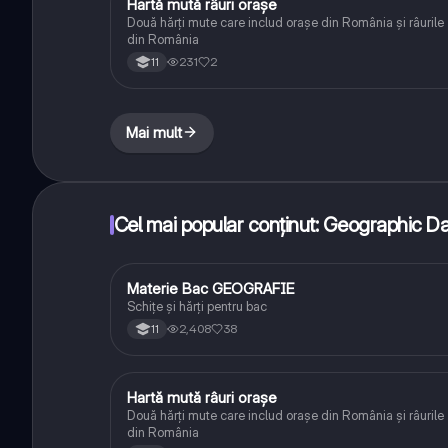
Hartă mută râuri orașe
Geografie
Două hărți mute care includ orașe din România și râurile
din România
231
2
11
Mai mult
Cel mai popular conținut: Geographic D
Materie Bac GEOGRAFIE
Geografie
Schițe și hărți pentru bac
2,408
38
11
Hartă mută râuri orașe
Geografie
Două hărți mute care includ orașe din România și râurile
din România