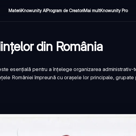
Materii
Knowunity AI
Program de Creatori
Mai mult
Knowunity Pro
dințelor din România
ste esențială pentru a înțelege organizarea administrativ-te
udețele României împreună cu orașele lor principale, grupate 