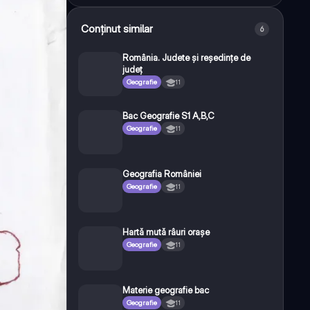
Conținut similar
6
România. Judete și reședințe de
județ
Geografie
11
Bac Geografie S1 A,B,C
Geografie
11
Geografia României
Geografie
11
Hartă mută râuri orașe
Geografie
11
Materie geografie bac
Geografie
11