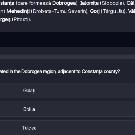
stanța
(care formează
Dobrogea
),
Ialomița
(Slobozia),
Căl
unt
Mehedinți
(Drobeta-Turnu Severin),
Gorj
(Târgu Jiu),
Vâ
rgeș
(Pitești).
ated in the Dobrogea region, adjacent to Constanța county?
Galați
Brăila
Tulcea