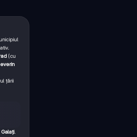
nicipiul
ativ.
rad
(cu
everin
ul țării
i
Galați
.