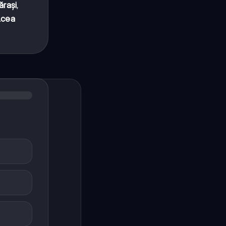
ărași
,
lcea