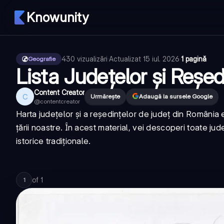
Knowunity
430
vizualizări
·
Actualizat
15 iul. 2026
·
1 pagină
Geografie
Lista Județelor și Reșe
Content Creator
C
Urmărește
Adaugă la sursele Google
@
contentcreator
Harta județelor și a reședințelor de județ din România e
țării noastre. În acest material, vei descoperi toate j
istorice tradiționale.
of
1
1