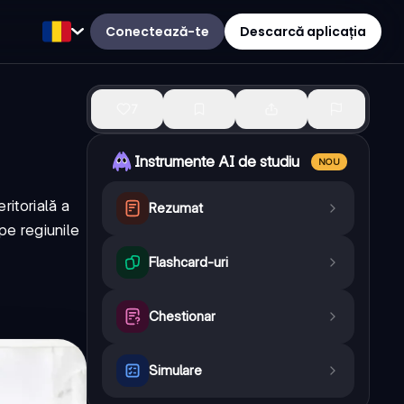
Conectează-te
Descarcă aplicația
7
Instrumente AI de studiu
NOU
ritorială a
Rezumat
pe regiunile
Flashcard-uri
Chestionar
Simulare