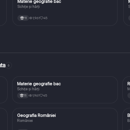
Materie geografie bac
Geografie
Schițe și hărți
S
1,961
45
11
ata
6
Materie geografie bac
R
Geografie
Schițe și hărți
M
1,961
45
11
Geografia României
B
Geografie
României
B