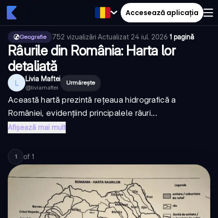
Accesează aplicația
752
vizualizări
·
Actualizat
24 iul. 2026
·
1 pagină
Geografie
Râurile din România: Harta lor
detaliată
Livia Maftei
L
Urmărește
@
liviamaftei
Această hartă prezintă rețeaua hidrografică a
României, evidențiind principalele râuri...
Afișează mai mult
of
1
1