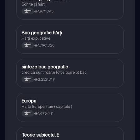
Schițe și hărți
1,971
45
11
Bac geografie hărți
Geografie
Hărți explicative
1,790
20
11
sinteze bac geografie
Geografie
cred ca sunt foarte folositoare pt bac
2,252
19
11
Europa
Geografie
Harta Europei (tari+capitale )
1,470
11
11
Teorie subiectul E
Geografie