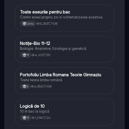
Toate eseurile pentru bac
Limba și literatura română
Contin eseul propriu zis si schematizarea acestuia
5,283
108
Univ.
Notițe-Bio 11-12
Biologie
Biologie. Anatomie, fiziologie și genetică
4,612
81
11
Portofoliu Limba Romana Teorie Gimnaziu
Limba și literatura română
Toata teoria limba română
6,356
108
6
Logică de 10
Logică
10 în bac la logică
1,294
24
11