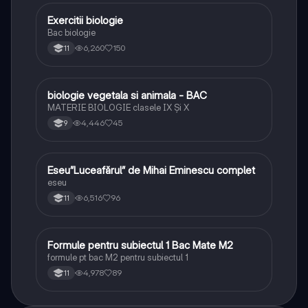
Exercitii biologie
Biologie
Bac biologie
6,260
150
11
biologie vegetala si animala - BAC
Biologie
MATERIE BIOLOGIE clasele IX Şi X
4,446
45
9
Eseu”Luceafărul” de Mihai Eminescu complet
Limba și literatura română
eseu
6,516
96
11
Formule pentru subiectul 1 Bac Mate M2
Matematică
formule pt bac M2 pentru subiectul 1
4,978
89
11