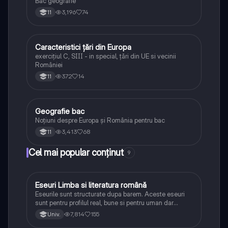
Bac geografie
3,196
74
11
Caracteristici țări din Europa
Geografie
exercițiul C, SIII - in special, țări din UE si vecinii
României
372
14
11
Geografie bac
Geografie
Noțiuni despre Europa și România pentru bac
3,413
68
11
Cel mai popular conținut
9
Eseuri Limba si literatura română
Limba și literatura română
Eseurile sunt structurate dupa barem. Aceste eseuri
sunt pentru profilul real, bune si pentru uman dar
lipsesc relatiile dintre personaje si caracrerizarile.
7,814
155
Univ.