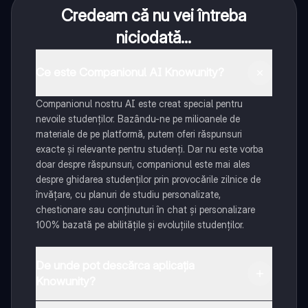
Credeam că nu vei întreba
niciodată...
Ce este Companionul AI Knowunity?
Companionul nostru AI este creat special pentru
nevoile studenților. Bazându-ne pe milioanele de
materiale de pe platformă, putem oferi răspunsuri
exacte și relevante pentru studenți. Dar nu este vorba
doar despre răspunsuri, companionul este mai ales
despre ghidarea studenților prin provocările zilnice de
învățare, cu planuri de studiu personalizate,
chestionare sau conținuturi în chat și personalizare
100% bazată pe abilitățile și evoluțiile studenților.
De unde pot descărca aplicația
Knowunity?
Aplicația este disponibilă în Google Play Store și Apple