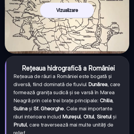
Vizualizare
Rețeaua hidrografică a României
Rețeaua de râuri a României este bogată și
diversă, fiind dominată de fluviul
Dunărea
, care
formează granița sudică și se varsă în Marea
Neagră prin cele trei brațe principale:
Chilia
,
Sulina
și
Sf. Gheorghe
. Cele mai importante
râuri interioare includ
Mureșul
,
Oltul
,
Siretul
și
Prutul
, care traversează mai multe unități de
relief.