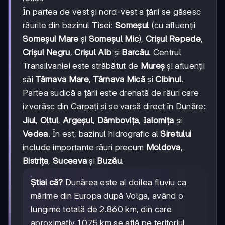
În partea de vest și nord-vest a țării se găsesc
râurile din bazinul Tisei:
Someșul
(cu afluenții
Someșul Mare
și
Someșul Mic
),
Crișul Repede
,
Crișul Negru
,
Crișul Alb
și
Barcău
. Centrul
Transilvaniei este străbătut de
Mureș
și afluenții
săi
Târnava Mare
,
Târnava Mică
și
Cibinul
.
Partea sudică a țării este drenată de râuri care
izvorăsc din Carpați și se varsă direct în Dunăre:
Jiul
,
Oltul
,
Argeșul
,
Dâmbovița
,
Ialomița
și
Vedea
. În est, bazinul hidrografic al
Siretului
include importante râuri precum
Moldova
,
Bistrița
,
Suceava
și
Buzău
.
Știai că?
Dunărea este al doilea fluviu ca
mărime din Europa după Volga, având o
lungime totală de 2.860 km, din care
aproximativ 1.075 km se află pe teritoriul