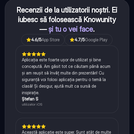
Recenzii de la utilizatorii noștri. Ei
iubesc să folosească Knowunity
—
și tu o vei face
.
4.6
/5
App Store
4.7
/5
Google Play
Aplicația este foarte ușor de utilizat și bine
concepută. Am găsit tot ce căutam până acum
și am reușit să învăț multe din prezentări! Cu
siguranță voi folosi aplicația pentru o temă la
clasă! Și desigur, ajută mult ca sursă de
inspirație.
Ștefan S
utilizator iOS
Această aplicație este super. Sunt atât de multe