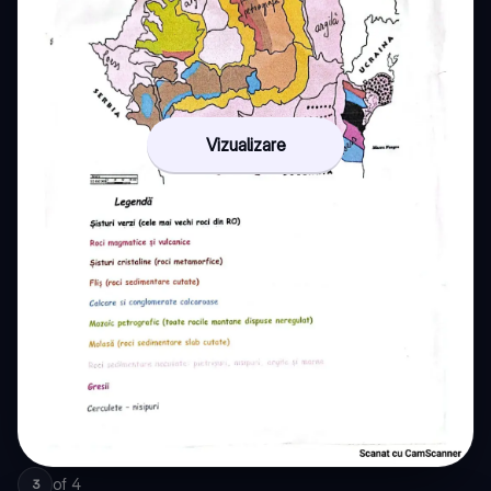
Vizualizare
of
4
3