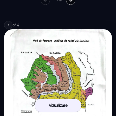
1
/
4
of
4
1
Vizualizare