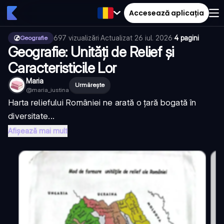
Accesează aplicația
697
vizualizări
·
Actualizat
26 iul. 2026
·
4 pagini
Geografie
Geografie: Unități de Relief și
Caracteristicile Lor
Maria
Urmărește
@
maria_iustina
Harta reliefului României ne arată o țară bogată în
diversitate...
Afișează mai mult