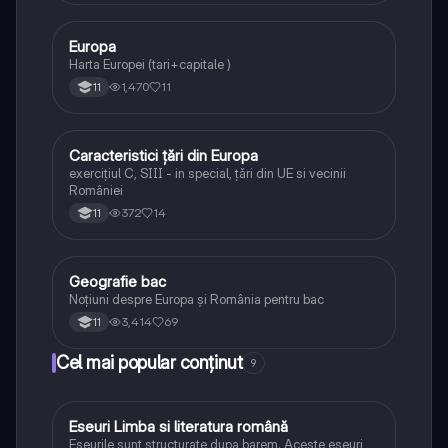
Europa
Geografie
Harta Europei (tari+capitale )
1,470
11
11
Caracteristici țări din Europa
Geografie
exercițiul C, SIII - in special, țări din UE si vecinii
României
372
14
11
Geografie bac
Geografie
Noțiuni despre Europa și România pentru bac
3,414
69
11
Cel mai popular conținut
9
Eseuri Limba si literatura română
Limba și literatura română
Eseurile sunt structurate dupa barem. Aceste eseuri