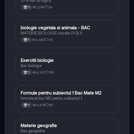
10 în bac la logică
1,294
24
11
biologie vegetala si animala - BAC
Biologie
MATERIE BIOLOGIE clasele IX Şi X
4,450
45
9
Exercitii biologie
Biologie
Bac biologie
6,261
150
11
Formule pentru subiectul 1 Bac Mate M2
Matematică
formule pt bac M2 pentru subiectul 1
4,978
89
11
Materie geografie
Geografie
Bac geografie