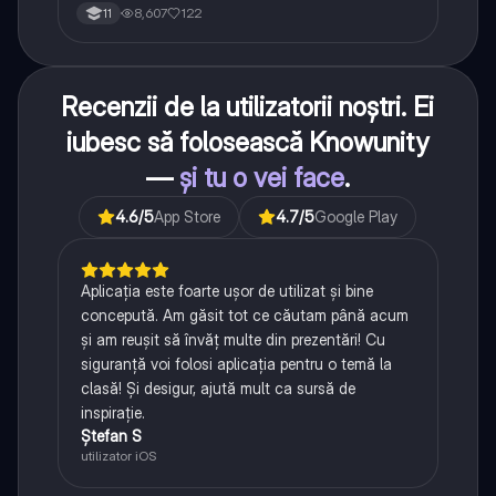
8,607
122
11
Recenzii de la utilizatorii noștri. Ei
iubesc să folosească Knowunity
—
și tu o vei face
.
4.6
/5
App Store
4.7
/5
Google Play
Aplicația este foarte ușor de utilizat și bine
concepută. Am găsit tot ce căutam până acum
și am reușit să învăț multe din prezentări! Cu
siguranță voi folosi aplicația pentru o temă la
clasă! Și desigur, ajută mult ca sursă de
inspirație.
Ștefan S
utilizator iOS