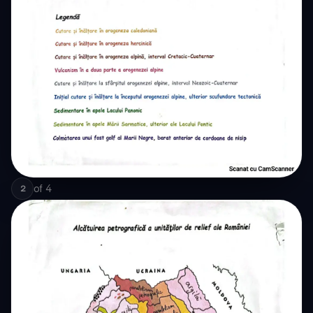
of
4
2