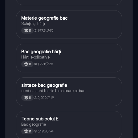
Materie geografie bac
Geografie
Schițe și hărți
1,972
45
11
Bac geografie hărți
Geografie
Hărți explicative
1,791
20
11
sinteze bac geografie
Geografie
cred ca sunt foarte folositoare pt bac
2,252
19
11
Teorie subiectul E
Geografie
Bac geografie
3,196
74
11