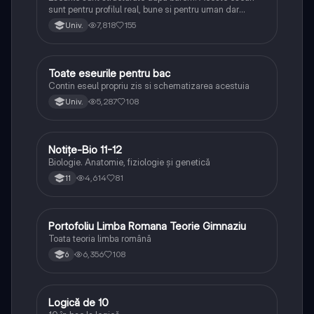
sunt pentru profilul real, bune si pentru uman dar
lipsesc relatiile dintre personaje si caracrerizarile.
7,818
155
Univ.
Toate eseurile pentru bac
Limba și literatura română
Contin eseul propriu zis si schematizarea acestuia
5,287
108
Univ.
Notițe-Bio 11-12
Biologie
Biologie. Anatomie, fiziologie și genetică
4,614
81
11
Portofoliu Limba Romana Teorie Gimnaziu
Limba și literatura română
Toata teoria limba română
6,356
108
6
Logică de 10
Logică