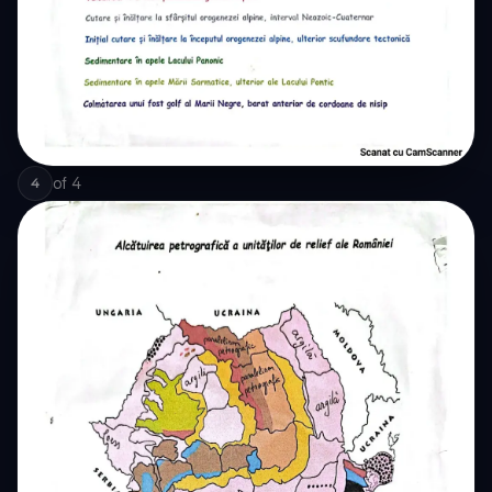
of
4
4