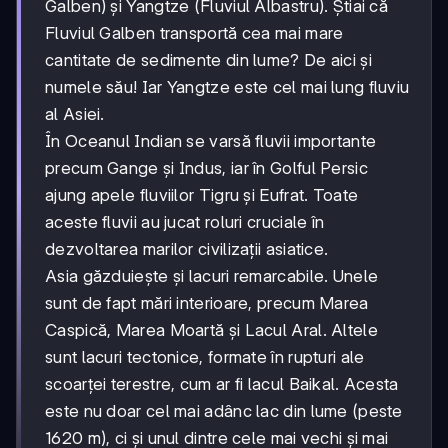
Galben) și Yangtze (Fluviul Albastru). Știai că
Fluviul Galben transportă cea mai mare
cantitate de sedimente din lume? De aici și
numele său! Iar Yangtze este cel mai lung fluviu
al Asiei.
În Oceanul Indian se varsă fluvii importante
precum Gange și Indus, iar în Golful Persic
ajung apele fluviilor Tigru și Eufrat. Toate
aceste fluvii au jucat roluri cruciale în
dezvoltarea marilor civilizații asiatice.
Asia găzduiește și lacuri remarcabile. Unele
sunt de fapt mări interioare, precum Marea
Caspică, Marea Moartă și Lacul Aral. Altele
sunt lacuri tectonice, formate în rupturi ale
scoarței terestre, cum ar fi lacul Baikal. Acesta
este nu doar cel mai adânc lac din lume (peste
1620 m), ci și unul dintre cele mai vechi și mai