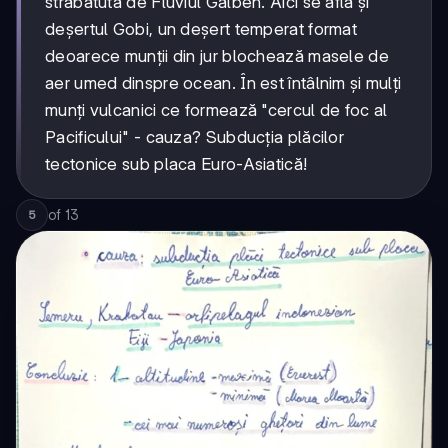
străbătută de Fluviul Galben. Aici se află și
deșertul Gobi, un deșert temperat format
deoarece munții din jur blochează masele de
aer umed dinspre ocean. În est întâlnim și mulți
munți vulcanici ce formează "cercul de foc al
Pacificului" - cauza? Subducția plăcilor
tectonice sub placa Euro-Asiatică!
of
13
5