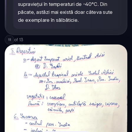
supraviețui în temperaturi de -40°C. Din
păcate, astăzi mai există doar câteva sute
de exemplare în sălbăticie.
of
13
11