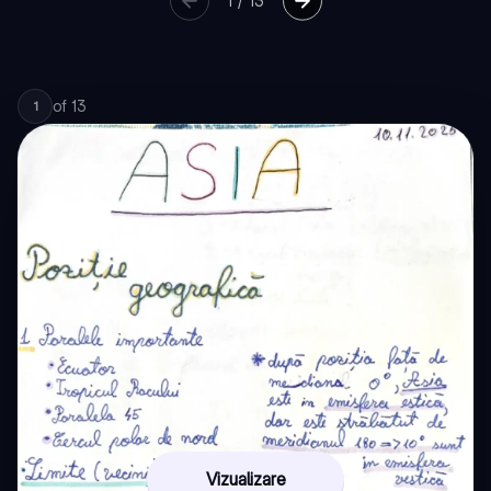
1
/
13
of
13
1
Vizualizare