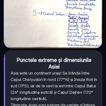
Punctele extreme și dimensiunile
Asiei
Asia este un continent uriaș! Se întinde între
Capul Chelyuskin în nord (77°N) și Insula Roti în
sud (11°S), iar de la vest la est între Capul Baba
(26° longitudine estică) și Capul Dejnev (170°
longitudine vestică).
Țărmurile Asiei sunt extrem de variate și întinse.