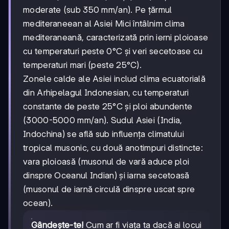
moderate (sub 350 mm/an). Pe țărmul
mediteraneean al Asiei Mici întâlnim clima
mediteraneană, caracterizată prin ierni ploioase
cu temperaturi peste 0°C și veri secetoase cu
temperaturi mari (peste 25°C).
Zonele calde ale Asiei includ clima ecuatorială
din Arhipelagul Indonesian, cu temperaturi
constante de peste 25°C și ploi abundente
(3000-5000 mm/an). Sudul Asiei (India,
Indochina) se află sub influența climatului
tropical musonic, cu două anotimpuri distincte:
vara ploioasă (musonul de vară aduce ploi
dinspre Oceanul Indian) și iarna secetoasă
(musonul de iarnă circulă dinspre uscat spre
ocean).
Gândește-te!
Cum ar fi viața ta dacă ai locui