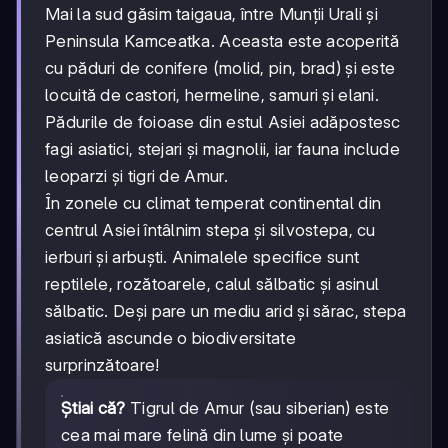
Mai la sud găsim taigaua, între Munții Urali și
Peninsula Kamceatka. Aceasta este acoperită
cu păduri de conifere (molid, pin, brad) și este
locuită de castori, hermeline, samuri și elani.
Pădurile de foioase din estul Asiei adăpostesc
fagi asiatici, stejari și magnolii, iar fauna include
leoparzi și tigri de Amur.
În zonele cu climat temperat continental din
centrul Asiei întâlnim stepa și silvostepa, cu
ierburi și arbuști. Animalele specifice sunt
reptilele, rozătoarele, calul sălbatic și asinul
sălbatic. Deși pare un mediu arid și sărac, stepa
asiatică ascunde o biodiversitate
surprinzătoare!
Știai că?
Tigrul de Amur (sau siberian) este
cea mai mare felină din lume și poate