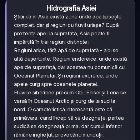
Hidrografia Asiei
Știai că în Asia există zone unde apa lipsește
complet, dar și regiuni cu fluvii uriașe? După
prezența apei la suprafață, Asia poate fi
împărțită în trei regiuni distincte:
Regiuni arice, fără apă de suprafață - aici se
află deșerturile. Regiuni endoreice, unde există
ape de suprafață, dar acestea nu comunică cu
Oceanul Planetar. Și regiuni exoreice, unde
apele curg spre oceanele planetei.
Fluviile siberiene precum Obi, Enisei și Lena se
varsă în Oceanul Arctic și curg de la sud la
nord. O caracteristică interesantă este că
primăvara, când încep să se dezghețe, partea
sudică se dezgheață prima, dar cursul inferior
rămâne înghețat, provocând inundații.