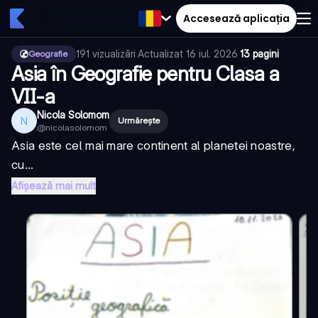
Accesează aplicația
191
vizualizări
·
Actualizat
16 iul. 2026
·
13 pagini
Geografie
Asia în Geografie pentru Clasa a
VII-a
Nicola Solomom
N
Urmărește
@
nicolasolomom
Asia este cel mai mare continent al planetei noastre,
cu...
Afișează mai mult