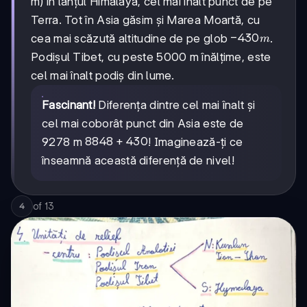
m) în lanțul Himalaya, cel mai înalt punct de pe
Terra. Tot în Asia găsim și Marea Moartă, cu
-430
−
430
cea mai scăzută altitudine de pe glob
.
m
m
Podișul Tibet, cu peste 5000 m înălțime, este
cel mai înalt podiș din lume.
Fascinant!
Diferența dintre cel mai înalt și
cel mai coborât punct din Asia este de
8848
8848
+
430
9278 m
! Imaginează-ți ce
+
înseamnă această diferență de nivel!
430
of
13
4