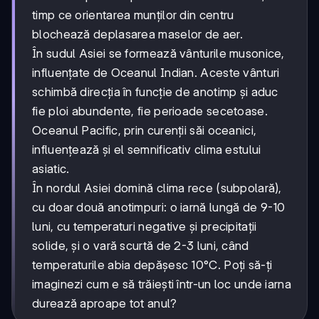
timp ce orientarea munților din centru
blochează deplasarea maselor de aer.
În sudul Asiei se formează vânturile musonice,
influențate de Oceanul Indian. Aceste vânturi
schimbă direcția în funcție de anotimp și aduc
fie ploi abundente, fie perioade secetoase.
Oceanul Pacific, prin curenții săi oceanici,
influențează și el semnificativ clima estului
asiatic.
În nordul Asiei domină clima rece (subpolară),
cu doar două anotimpuri: o iarnă lungă de 9-10
luni, cu temperaturi negative și precipitații
solide, și o vară scurtă de 2-3 luni, când
temperaturile abia depășesc 10°C. Poți să-ți
imaginezi cum e să trăiești într-un loc unde iarna
durează aproape tot anul?