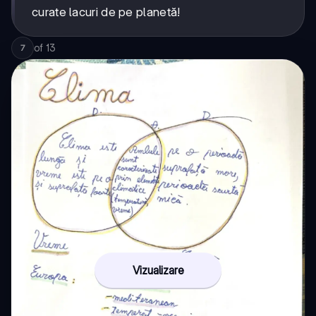
curate lacuri de pe planetă!
of
13
7
Vizualizare