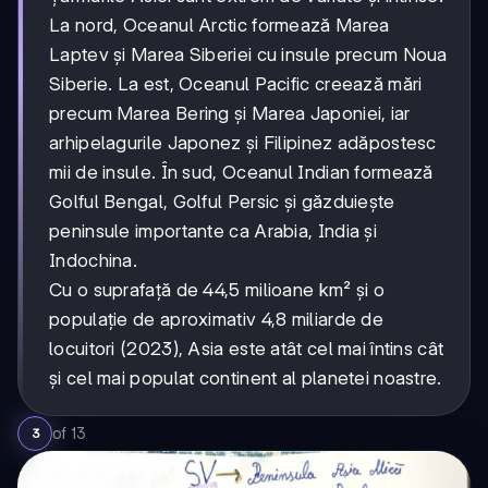
La nord, Oceanul Arctic formează Marea
Laptev și Marea Siberiei cu insule precum Noua
Siberie. La est, Oceanul Pacific creează mări
precum Marea Bering și Marea Japoniei, iar
arhipelagurile Japonez și Filipinez adăpostesc
mii de insule. În sud, Oceanul Indian formează
Golful Bengal, Golful Persic și găzduiește
peninsule importante ca Arabia, India și
Indochina.
Cu o suprafață de 44,5 milioane km² și o
populație de aproximativ 4,8 miliarde de
locuitori (2023), Asia este atât cel mai întins cât
și cel mai populat continent al planetei noastre.
of
13
3