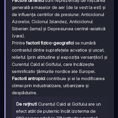
Factorii dinamici
sunt reprezentați de mișcarea
generală a maselor de aer (de la vest la est) și
de influența centrilor de presiune: Anticiclonul
Azorelor, Ciclonul Islandez, Anticiclonul
Siberian (iarna) și Depresiunea central-asiatică
(vara).
Printre
factorii fizico-geografici
se numără
contrastul dintre suprafețele acvatice și uscat,
relieful (prin altitudine și expoziția versanților) și
Curentul Cald al Golfului, care încălzește
semnificativ ţărmurile nordice ale Europei.
Factorii antropici
contribuie și ei la modificarea
climei prin industrializare, urbanizare și
despădurire.
De reținut!
Curentul Cald al Golfului are un
efect atât de puternic încât izoterma de