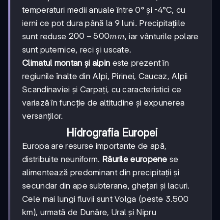
temperaturi medii anuale între 0° și -4°C, cu
ierni ce pot dura până la 9 luni. Precipitațiile
200-
200
−
500
sunt reduse
, iar vânturile polare
mm
500
sunt puternice, reci și uscate.
mm
Climatul montan și alpin
este prezent în
regiunile înalte din Alpi, Pirinei, Caucaz, Alpii
Scandinaviei și Carpați, cu caracteristici ce
variază în funcție de altitudine și expunerea
versanților.
Hidrografia Europei
Europa are resurse importante de apă,
distribuite neuniform.
Râurile europene
se
alimentează predominant din precipitații și
secundar din ape subterane, ghețari și lacuri.
Cele mai lungi fluvii sunt Volga (peste 3.500
km), urmată de Dunăre, Ural și Nipru