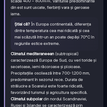
400-
400
−
600
scade
. Vânturile predominante
mm
600
din est sunt uscate, fierbinți vara și geroase
mm
iarna.
Știai că?
În Europa continentală, diferența
dintre temperatura cea mai ridicată și cea
mai scăzută într-un an poate depăși 70°C în
regiunile estice extreme.
Climatul mediteraneean
(subtropical)
caracterizează Europa de Sud, cu veri toride și
secetoase, ierni răcoroase și ploioase.
Precipitațiile oscilează între 700-1.200 mm,
predominant în sezonul rece. Durata de
strălucire a Soarelui este foarte ridicată,
favorizând turismul și agricultura specifică.
Climatul subpolar
din nordul Scandinaviei,
Rusiei și Islandei se caracterizează prin