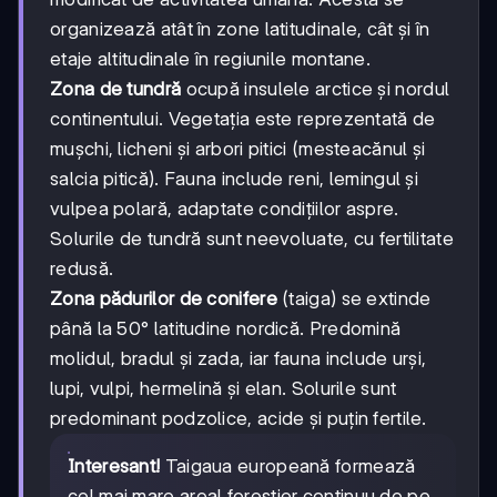
organizează atât în zone latitudinale, cât și în
etaje altitudinale în regiunile montane.
Zona de tundră
ocupă insulele arctice și nordul
continentului. Vegetația este reprezentată de
mușchi, licheni și arbori pitici (mesteacănul și
salcia pitică). Fauna include reni, lemingul și
vulpea polară, adaptate condițiilor aspre.
Solurile de tundră sunt neevoluate, cu fertilitate
redusă.
Zona pădurilor de conifere
(taiga) se extinde
până la 50° latitudine nordică. Predomină
molidul, bradul și zada, iar fauna include urși,
lupi, vulpi, hermelină și elan. Solurile sunt
predominant podzolice, acide și puțin fertile.
Interesant!
Taigaua europeană formează
cel mai mare areal forestier continuu de pe