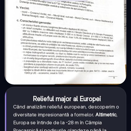
Relieful major al Europei
Când analizăm relieful european, descoperim o
diversitate impresionantă a formelor.
Altimetric
,
Europa se întinde de la -28 m în Câmpia
Precaspică și podișurile olandeze până la