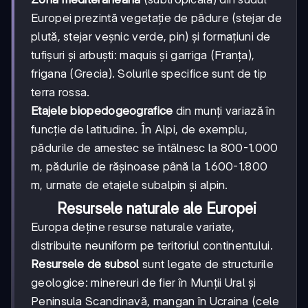
Europei prezintă vegetație de pădure (stejar de
plută, stejar veșnic verde, pin) și formațiuni de
tufișuri și arbuști: maquis și garriga (Franța),
frigana (Grecia). Solurile specifice sunt de tip
terra rossa.
Etajele biopedogeografice
din munți variază în
funcție de latitudine. În Alpi, de exemplu,
pădurile de amestec se întâlnesc la 800-1.000
m, pădurile de rășinoase până la 1.600-1.800
m, urmate de etajele subalpin și alpin.
Resursele naturale ale Europei
Europa deține resurse naturale variate,
distribuite neuniform pe teritoriul continentului.
Resursele de subsol
sunt legate de structurile
geologice: minereuri de fier în Munții Ural și
Peninsula Scandinavă, mangan în Ucraina (cele