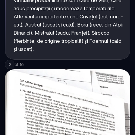
Vânturile
predominante sunt cele de vest, care
aduc precipitații și moderează temperaturile.
Alte vânturi importante sunt: Crivățul (est, nord-
est), Austrul (uscat și cald), Bora (rece, din Alpii
Dinarici), Mistralul (sudul Franței), Sirocco
(fierbinte, de origine tropicală) și Foehnul (cald
și uscat).
of
16
5