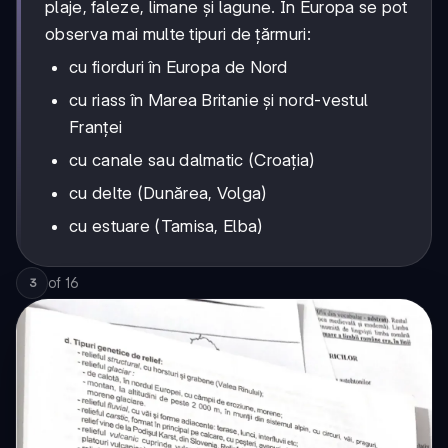
plaje, faleze, limane și lagune. În Europa se pot
observa mai multe tipuri de țărmuri:
cu fiorduri în Europa de Nord
cu riass în Marea Britanie și nord-vestul
Franței
cu canale sau dalmatic (Croația)
cu delte (Dunărea, Volga)
cu estuare (Tamisa, Elba)
of
16
3