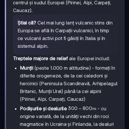
centrul și sudul Europei (Pirinei, Alpi, Carpați,
Caucaz).
Știai că?
Cel mai lung lanț vulcanic stins din
Europa se află în Carpații vulcanici, în timp
ce vulcanii activi pot fi găsiți în Italia și în
sistemul alpin.
Treptele majore de relief
ale Europei includ:
Munții
(peste 1.000 m altitudine) - formați în
diferite orogeneze, de la cei caledoni și
hercinici (Peninsula Scandinavă, Arhipelagul
Britanic, Munții Ural) până la cei alpini
(Pirinei, Alpi, Carpați, Caucaz)
300-
300
−
800
Podișurile și dealurile
- cu
m
800
origine variată, de la unități vechi din roci
m
magmatice în Ucraina și Finlanda, la dealuri