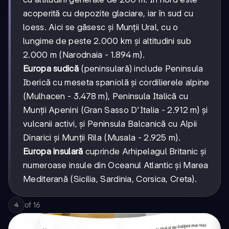
acoperită cu depozite glaciare, iar în sud cu
loess. Aici se găsesc și Munții Ural, cu o
lungime de peste 2.000 km și altitudini sub
2.000 m (Narodnaia - 1.894 m).
Europa sudică
(peninsulară) include Peninsula
Iberică cu meseta spaniolă și cordilierele alpine
(Mulhacen - 3.478 m), Peninsula Italică cu
Munții Apenini (Gran Sasso D'Italia - 2.912 m) și
vulcanii activi, și Peninsula Balcanică cu Alpii
Dinarici și Munții Rila (Musala - 2.925 m).
Europa insulară
cuprinde Arhipelagul Britanic și
numeroase insule din Oceanul Atlantic și Marea
Mediterană (Sicilia, Sardinia, Corsica, Creta).
of
16
4