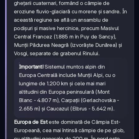
ghețarii cuaternari, formând o câmpie de
eroziune fluvio-glaciară cu morene și sandre. În
această regiune se află un ansamblu de
podișuri și masive hercinice, precum Masivul
Central Francez (1.885 m în Puy de Sancy),
Munții Pădurea Neagră (izvorăște Dunărea) și
Vosgi, separate de grabenul Rinului.
Important!
Sistemul muntos alpin din
Europa Centrală include Munții Alpi, cu o
lungime de 1.200 km și cele mai mari
altitudini din Europa peninsulară (Mont
Blanc - 4.807 m), Carpații (Gerlachovska -
2.655 m) și Caucazul (Elbrus - 5.642 m).
Europa de Est
este dominată de Câmpia Est-
Europeană, cea mai întinsă câmpie de pe glob,
cu altitudini generale de 200 m. În nord este