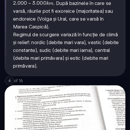
2.000-
2.000
−
3.000
. După bazinele în care se
km
3.000
varsă, râurile pot fi exoreice (majoritatea) sau
km
endoreice (Volga și Ural, care se varsă în
Marea Caspică).
Regimul de scurgere variază în funcție de climă
și relief: nordic (debite mari vara), vestic (debite
constante), sudic (debite mari iarna), central
(debite mari primăvara) și estic (debite mari
primăvara).
of
16
6