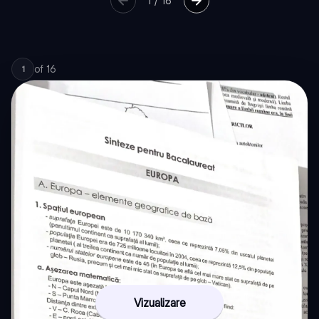
1
/
16
of
16
1
Vizualizare