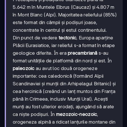
5.642 m în Muntele Elbrus (Caucaz) și 4.807 m
în Mont Blanc (Alpi). Majoritatea reliefului (85%)
este format din câmpii și podișuri joase,
concentrate în centrul și estul continentului.
Din punct de vedere
tectonic
, Europa aparține
Plăcii Eurasiatice, iar relieful s-a format în etape
geologice diferite. În era
precambriană
s-au
format unitățile de platformă din nord și est. În
paleozoic
au avut loc două orogeneze
importante: cea caledonică (formând Alpii
Scandinaviei și munții din Arhipelagul Britanic) și
cea hercinică (creând un lanț muntos din Franța
până în Crimeea, inclusiv Munții Ural). Acești
munți au fost ulterior erodați, ajungând să arate
ca niște podișuri. În
mezozoic-neozoic
,
orogeneza alpină a ridicat lanțurile montane din