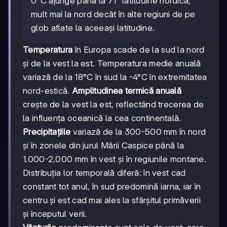
0°C ajunge până la 71° latitudine nordică,
mult mai la nord decât în alte regiuni de pe
glob aflate la aceeași latitudine.
Temperatura
în Europa scade de la sud la nord
și de la vest la est. Temperatura medie anuală
variază de la 18°C în sud la -4°C în extremitatea
nord-estică.
Amplitudinea termică anuală
crește de la vest la est, reflectând trecerea de
la influența oceanică la cea continentală.
Precipitațiile
variază de la 300-500 mm în nord
și în zonele din jurul Mării Caspice până la
1.000-2.000 mm în vest și în regiunile montane.
Distribuția lor temporală diferă: în vest cad
constant tot anul, în sud predomină iarna, iar în
centru și est cad mai ales la sfârșitul primăverii
și începutul verii.