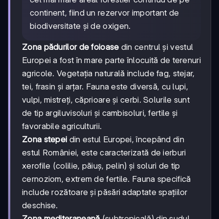
continent, fiind un rezervor important de
biodiversitate și de oxigen.
Zona pădurilor de foioase
din centrul și vestul
Europei a fost în mare parte înlocuită de terenuri
agricole. Vegetația naturală include fag, stejar,
tei, frasin și arțar. Fauna este diversă, cu lupi,
vulpi, mistreți, căprioare și cerbi. Solurile sunt
de tip argiluvisoluri și cambisoluri, fertile și
favorabile agriculturii.
Zona stepei
din estul Europei, începând din
estul României, este caracterizată de ierburi
xerofile (colilie, păiuș, pelin) și soluri de tip
cernoziom, extrem de fertile. Fauna specifică
include rozătoare și păsări adaptate spațiilor
deschise.
Zona mediteraneană
(subtropicală) din sudul