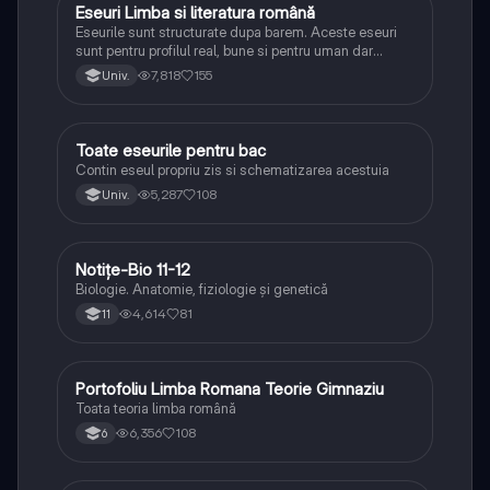
Eseuri Limba si literatura română
Limba și literatura română
Eseurile sunt structurate dupa barem. Aceste eseuri
sunt pentru profilul real, bune si pentru uman dar
lipsesc relatiile dintre personaje si caracrerizarile.
7,818
155
Univ.
Toate eseurile pentru bac
Limba și literatura română
Contin eseul propriu zis si schematizarea acestuia
5,287
108
Univ.
Notițe-Bio 11-12
Biologie
Biologie. Anatomie, fiziologie și genetică
4,614
81
11
Portofoliu Limba Romana Teorie Gimnaziu
Limba și literatura română
Toata teoria limba română
6,356
108
6