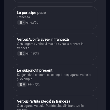
La participe pase
Franceză
Franceză
152
0
7
Verbul Avoir(a avea) in franceză
Franceză
Conjungarea verbului avoir(a avea) la prezent in
franceză
148
3
5
Le subjonctif present
Franceză
Subjonctivul present, cu excepții, conjugarea verbelor,
și exemple
144
2
11
Verbul Partir(a pleca) in franceza
Franceză
Conjugarea verbului Partir(a pleca)in franceza la
prezent