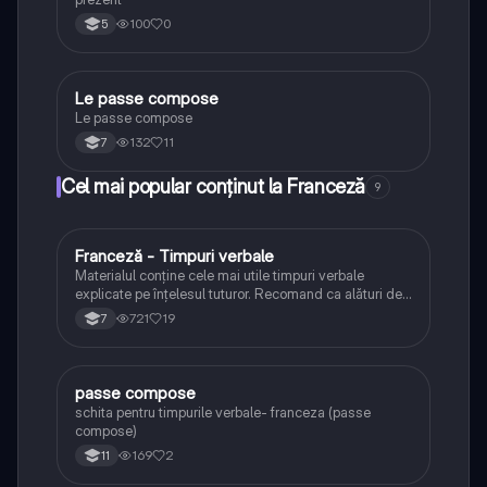
100
0
5
Le passe compose
Franceză
Le passe compose
132
11
7
Cel mai popular conținut la Franceză
9
Franceză - Timpuri verbale
Franceză
Materialul conține cele mai utile timpuri verbale
explicate pe înțelesul tuturor. Recomand ca alături de
acest material să folosiți o carte cu exerciții.
721
19
7
passe compose
Franceză
schita pentru timpurile verbale- franceza (passe
compose)
169
2
11