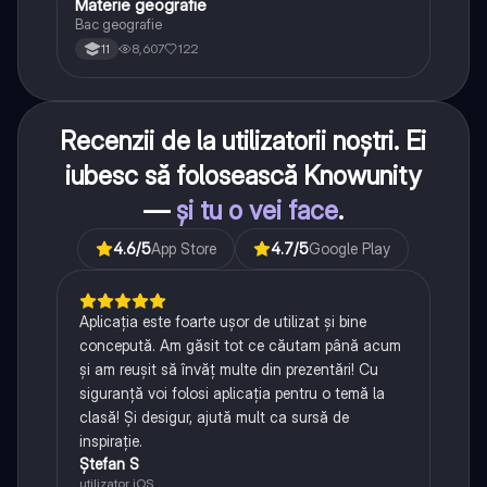
Materie geografie
Geografie
Bac geografie
8,607
122
11
Recenzii de la utilizatorii noștri. Ei
iubesc să folosească Knowunity
—
și tu o vei face
.
4.6
/5
App Store
4.7
/5
Google Play
Aplicația este foarte ușor de utilizat și bine
concepută. Am găsit tot ce căutam până acum
și am reușit să învăț multe din prezentări! Cu
siguranță voi folosi aplicația pentru o temă la
clasă! Și desigur, ajută mult ca sursă de
inspirație.
Ștefan S
utilizator iOS