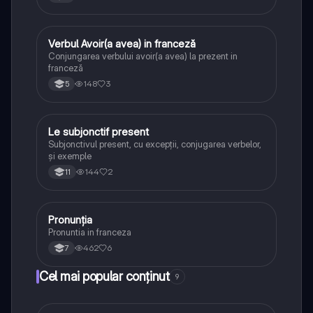
Verbul Avoir(a avea) in franceză
Franceză
Conjungarea verbului avoir(a avea) la prezent in
franceză
148
3
5
Le subjonctif present
Franceză
Subjonctivul present, cu excepții, conjugarea verbelor,
și exemple
144
2
11
Pronunția
Franceză
Pronuntia in franceza
462
6
7
Cel mai popular conținut
9