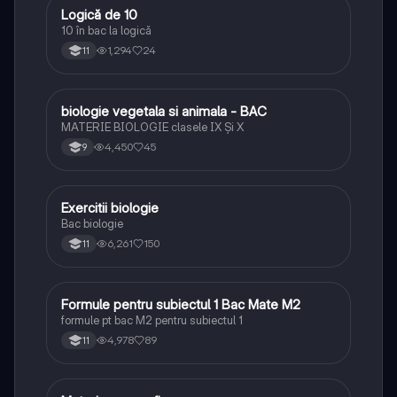
Logică de 10
Logică
10 în bac la logică
1,294
24
11
biologie vegetala si animala - BAC
Biologie
MATERIE BIOLOGIE clasele IX Şi X
4,450
45
9
Exercitii biologie
Biologie
Bac biologie
6,261
150
11
Formule pentru subiectul 1 Bac Mate M2
Matematică
formule pt bac M2 pentru subiectul 1
4,978
89
11