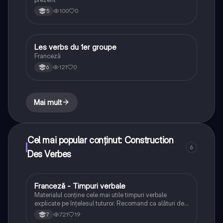
100
0
5
Les verbs du 1er groupe
Franceză
Franceză
121
0
6
Mai mult
Cel mai popular conținut: Construction
6
Des Verbes
Franceză - Timpuri verbale
Franceză
Materialul conține cele mai utile timpuri verbale
explicate pe înțelesul tuturor. Recomand ca alături de
acest material să folosiți o carte cu exerciții.
721
19
7