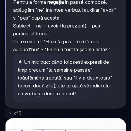
Pentru a forma
negația
în passé composé,
adăugăm "ne" înaintea verbului auxiliar "avoir"
și "pas" după acesta:
Subiect + ne + avoir (la prezent) + pas +
participiul trecut
De exemplu: "Elle n'a pas été à l'école
aujourd'hui" - "Ea nu a fost la școală astăzi".
🌟 Un mic truc: când folosești expresii de
timp precum "la semaine passée"
(săptămâna trecută) sau "il y a deux jours"
(acum două zile), ele te ajută să indici clar
că vorbești despre trecut!
of
3
3