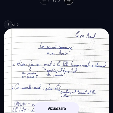
1
/
3
of
3
1
Vizualizare