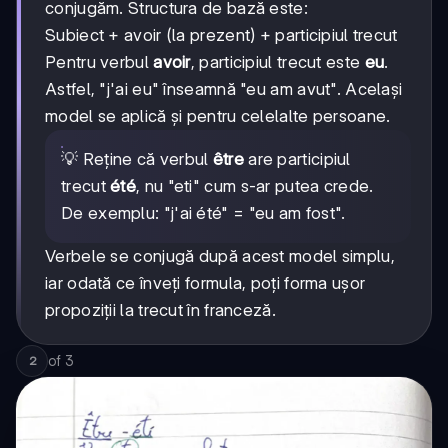
conjugăm. Structura de bază este:
Subiect + avoir (la prezent) + participiul trecut
Pentru verbul
avoir
, participiul trecut este
eu
.
Astfel, "j'ai eu" înseamnă "eu am avut". Același
model se aplică și pentru celelalte persoane.
💡 Reține că verbul
être
are participiul
trecut
été
, nu "eti" cum s-ar putea crede.
De exemplu: "j'ai été" = "eu am fost".
Verbele se conjugă după acest model simplu,
iar odată ce înveți formula, poți forma ușor
propoziții la trecut în franceză.
of
3
2