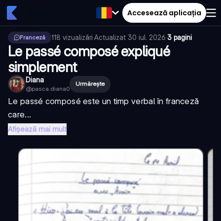
Accesează aplicația
118
vizualizări
·
Actualizat
30 iul. 2026
·
3 pagini
Franceză
Le passé composé expliqué
simplement
Diana
Urmărește
@
pasca.diana0
Le passé composé este un timp verbal în franceză
care...
Afișează mai mult