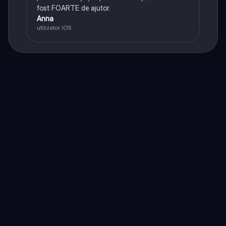
fost FOARTE de ajutor.
Anna
utilizator iOS