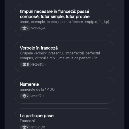
timpuri necesare în franceză: passé
Franceză
composé, futur simple, futur proche
teorie, exemple, excepții pentru fiecare timp(p.c, f.s, f.p)
250
4
9
Verbele în franceză
Franceză
Grupele verbelor, prezentul, imperfectul, perfectul
compus, viitorul simplu, mai mult ca perfectul în
franceză.
248
4
11
Numerele
Franceză
numerele de la 1-100
92
0
9
La participe pase
Franceză
Franceză
152
0
7