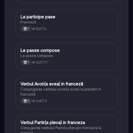
La participe pase
Franceză
Franceză
152
0
7
Le passe compose
Franceză
Le passe compose
132
11
7
Verbul Avoir(a avea) in franceză
Franceză
Conjungarea verbului avoir(a avea) la prezent in
franceză
148
3
5
Verbul Partir(a pleca) in franceza
Franceză
Conjugarea verbului Partir(a pleca)in franceza la
prezent