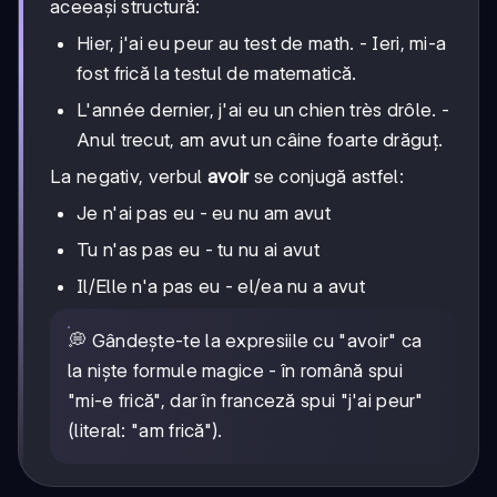
aceeași structură:
Hier, j'ai eu peur au test de math. - Ieri, mi-a
fost frică la testul de matematică.
L'année dernier, j'ai eu un chien très drôle. -
Anul trecut, am avut un câine foarte drăguț.
La negativ, verbul
avoir
se conjugă astfel:
Je n'ai pas eu - eu nu am avut
Tu n'as pas eu - tu nu ai avut
Il/Elle n'a pas eu - el/ea nu a avut
💭 Gândește-te la expresiile cu "avoir" ca
la niște formule magice - în română spui
"mi-e frică", dar în franceză spui "j'ai peur"
(literal: "am frică").