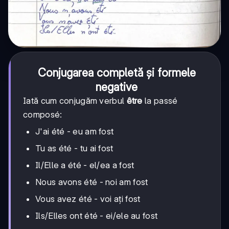
Conjugarea completă și formele
negative
Iată cum conjugăm verbul
être
la passé
composé:
J'ai été - eu am fost
Tu as été - tu ai fost
Il/Elle a été - el/ea a fost
Nous avons été - noi am fost
Vous avez été - voi ați fost
Ils/Elles ont été - ei/ele au fost