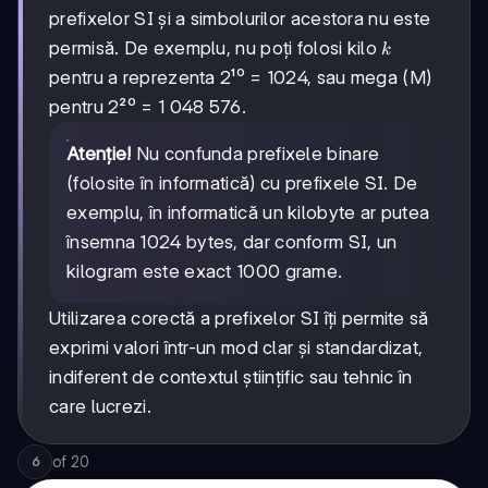
prefixelor SI și a simbolurilor acestora nu este
k
permisă. De exemplu, nu poți folosi kilo
k
pentru a reprezenta 2¹⁰ = 1024, sau mega (M)
pentru 2²⁰ = 1 048 576.
Atenție!
Nu confunda prefixele binare
(folosite în informatică) cu prefixele SI. De
exemplu, în informatică un kilobyte ar putea
însemna 1024 bytes, dar conform SI, un
kilogram este exact 1000 grame.
Utilizarea corectă a prefixelor SI îți permite să
exprimi valori într-un mod clar și standardizat,
indiferent de contextul științific sau tehnic în
care lucrezi.
of
20
6