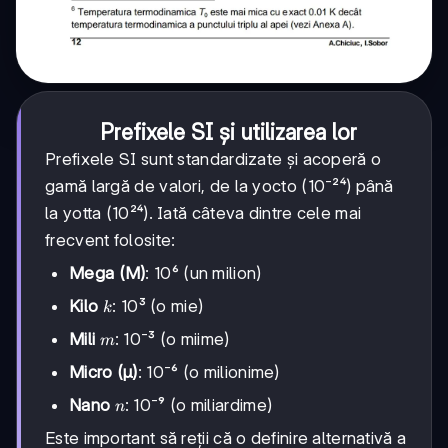
Prefixele SI și utilizarea lor
Prefixele SI sunt standardizate și acoperă o
gamă largă de valori, de la yocto (10⁻²⁴) până
la yotta (10²⁴). Iată câteva dintre cele mai
frecvent folosite:
Mega (M)
: 10⁶ (un milion)
k
Kilo
: 10³ (o mie)
k
m
Mili
: 10⁻³ (o miime)
m
Micro (μ)
: 10⁻⁶ (o milionime)
n
Nano
: 10⁻⁹ (o miliardime)
n
Este important să reții că o definire alternativă a