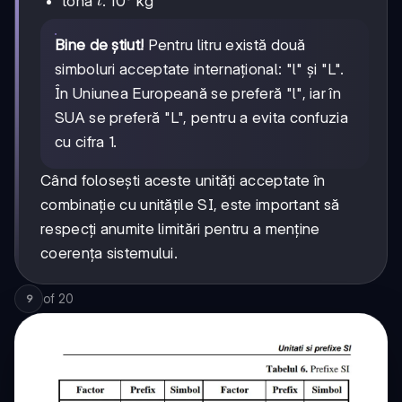
t
tona
: 10³ kg
t
Bine de știut!
Pentru litru există două
simboluri acceptate internațional: "l" și "L".
În Uniunea Europeană se preferă "l", iar în
SUA se preferă "L", pentru a evita confuzia
cu cifra 1.
Când folosești aceste unități acceptate în
combinație cu unitățile SI, este important să
respecți anumite limitări pentru a menține
coerența sistemului.
of
20
9