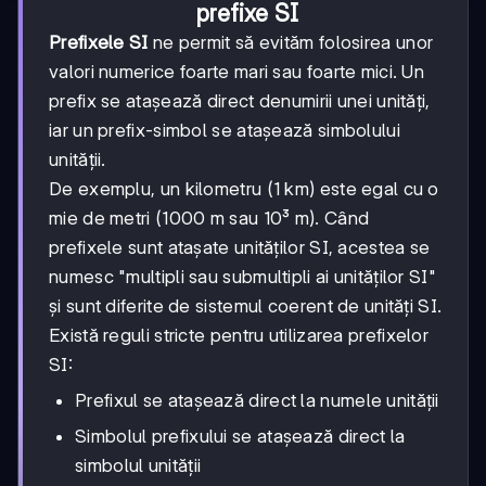
prefixe SI
Prefixele SI
ne permit să evităm folosirea unor
valori numerice foarte mari sau foarte mici. Un
prefix se atașează direct denumirii unei unități,
iar un prefix-simbol se atașează simbolului
unității.
De exemplu, un kilometru (1 km) este egal cu o
mie de metri (1000 m sau 10³ m). Când
prefixele sunt atașate unităților SI, acestea se
numesc "multipli sau submultipli ai unităților SI"
și sunt diferite de sistemul coerent de unități SI.
Există reguli stricte pentru utilizarea prefixelor
SI:
Prefixul se atașează direct la numele unității
Simbolul prefixului se atașează direct la
simbolul unității