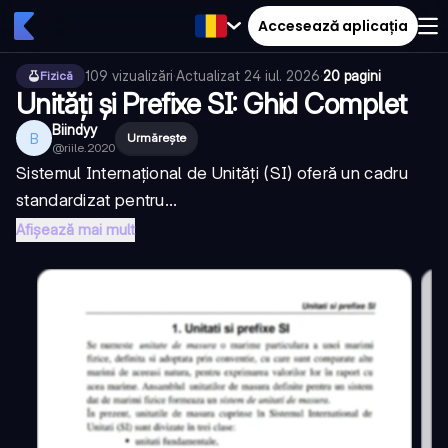
Accesează aplicația
109
vizualizări
·
Actualizat
24 iul. 2026
·
20 pagini
Fizică
Unități și Prefixe SI: Ghid Complet
Biindyy
B
Urmărește
@
riile.2020
Sistemul Internațional de Unități (SI) oferă un cadru
standardizat pentru...
Afișează mai mult