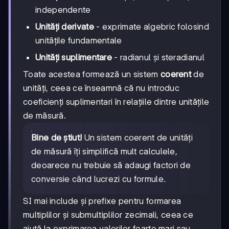
independente
Unități derivate
- exprimate algebric folosind
unitățile fundamentale
Unități suplimentare
- radianul și steradianul
Toate acestea formează un sistem
coerent
de
unități, ceea ce înseamnă că nu introduc
coeficienți suplimentari în relațiile dintre unitățile
de măsură.
Bine de știut!
Un sistem coerent de unități
de măsură îți simplifică mult calculele,
deoarece nu trebuie să adaugi factori de
conversie când lucrezi cu formule.
SI mai include și prefixe pentru formarea
multiplilor și submultiplilor zecimali, ceea ce
ajută la exprimarea valorilor foarte mari sau