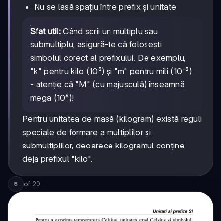
Nu se lasă spațiu între prefix și unitate
Sfat util:
Când scrii un multiplu sau
submultiplu, asigură-te că folosești
simbolul corect al prefixului. De exemplu,
"k" pentru kilo (10³) și "m" pentru mili (10⁻³)
- atenție că "M" (cu majusculă) înseamnă
mega (10⁶)!
Pentru unitatea de masă (kilogram) există reguli
speciale de formare a multiplilor și
submultiplilor, deoarece kilogramul conține
deja prefixul "kilo".
of
20
5