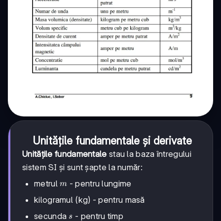
Unitățile fundamentale și derivate
Unitățile fundamentale
stau la baza întregului
sistem SI și sunt șapte la număr:
m
metrul
- pentru lungime
m
kilogramul (kg) - pentru masă
s
secunda
- pentru timp
s