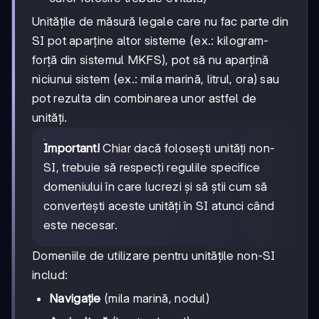
Unitățile de măsură legale care nu fac parte din
SI pot aparține altor sisteme (ex.: kilogram-
forță din sistemul MKFS), pot să nu aparțină
niciunui sistem (ex.: mila marină, litrul, ora) sau
pot rezulta din combinarea unor astfel de
unități.
Important!
Chiar dacă folosești unități non-
SI, trebuie să respecți regulile specifice
domeniului în care lucrezi și să știi cum să
convertești aceste unități în SI atunci când
este necesar.
Domeniile de utilizare pentru unitățile non-SI
includ:
Navigație
(mila marină, nodul)