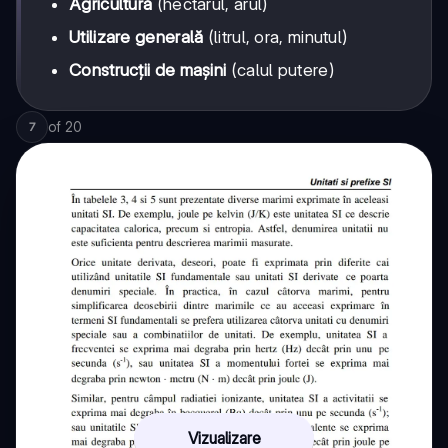
Agricultură
(hectarul, arul)
Utilizare generală
(litrul, ora, minutul)
Construcții de mașini
(calul putere)
of
20
7
Vizualizare