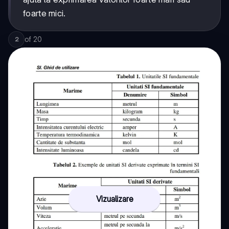
foarte mici.
of
20
2
Vizualizare