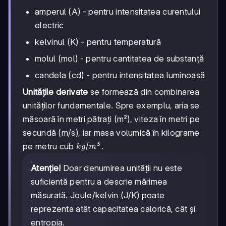
amperul (A) - pentru intensitatea curentului
electric
kelvinul (K) - pentru temperatură
molul (mol) - pentru cantitatea de substanță
candela (cd) - pentru intensitatea luminoasă
Unitățile derivate
se formează din combinarea
unităților fundamentale. Spre exemplu, aria se
măsoară în metri pătrați (m²), viteza în metri pe
secundă (m/s), iar masa volumică în kilograme
3
kg/m³
/
pe metru cub
.
k
g
m
Atenție!
Doar denumirea unității nu este
suficientă pentru a descrie mărimea
măsurată. Joule/kelvin (J/K) poate
reprezenta atât capacitatea calorică, cât și
entropia.