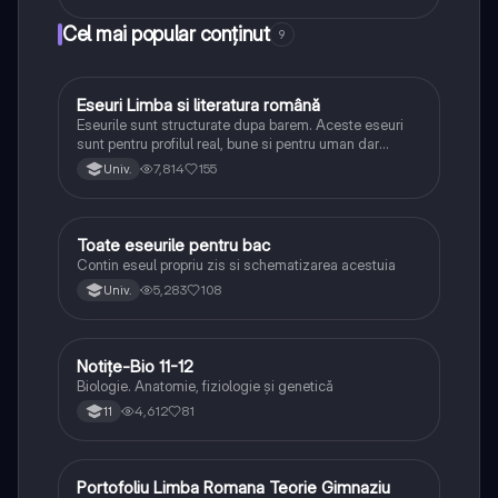
Cel mai popular conținut
9
Eseuri Limba si literatura română
Limba și literatura română
Eseurile sunt structurate dupa barem. Aceste eseuri
sunt pentru profilul real, bune si pentru uman dar
lipsesc relatiile dintre personaje si caracrerizarile.
7,814
155
Univ.
Toate eseurile pentru bac
Limba și literatura română
Contin eseul propriu zis si schematizarea acestuia
5,283
108
Univ.
Notițe-Bio 11-12
Biologie
Biologie. Anatomie, fiziologie și genetică
4,612
81
11
Portofoliu Limba Romana Teorie Gimnaziu
Limba și literatura română