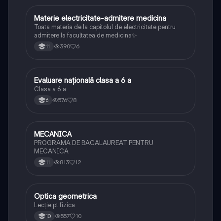
Materie electricitate-admitere medicina
Fizică
Toata materia de la capitolul de electricitate pentru
admitere la facultatea de medicina✨
390
6
11
Evaluare națională clasa a 6 a
Matematică
Clasa a 6 a
576
8
6
MECANICA
Fizică
PROGRAMA DE BACALAUREAT PENTRU
MECANICA
813
12
11
Optica geometrica
Fizică
Lecție pt fizica
557
10
10