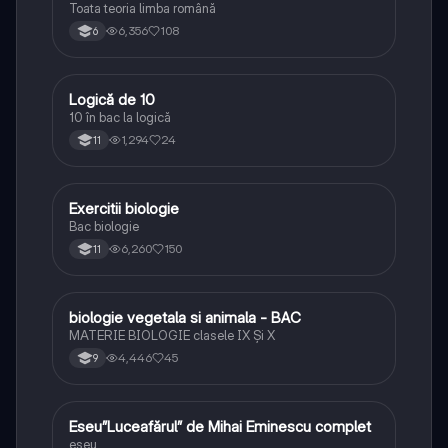
Toata teoria limba română
6,356
108
6
Logică de 10
Logică
10 în bac la logică
1,294
24
11
Exercitii biologie
Biologie
Bac biologie
6,260
150
11
biologie vegetala si animala - BAC
Biologie
MATERIE BIOLOGIE clasele IX Şi X
4,446
45
9
Eseu”Luceafărul” de Mihai Eminescu complet
Limba și literatura română
eseu