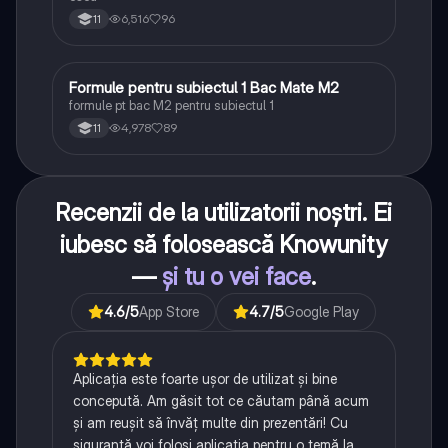
6,516
96
11
Formule pentru subiectul 1 Bac Mate M2
Matematică
formule pt bac M2 pentru subiectul 1
4,978
89
11
Recenzii de la utilizatorii noștri. Ei
iubesc să folosească Knowunity
—
și tu o vei face
.
4.6
/5
App Store
4.7
/5
Google Play
Aplicația este foarte ușor de utilizat și bine
concepută. Am găsit tot ce căutam până acum
și am reușit să învăț multe din prezentări! Cu
siguranță voi folosi aplicația pentru o temă la