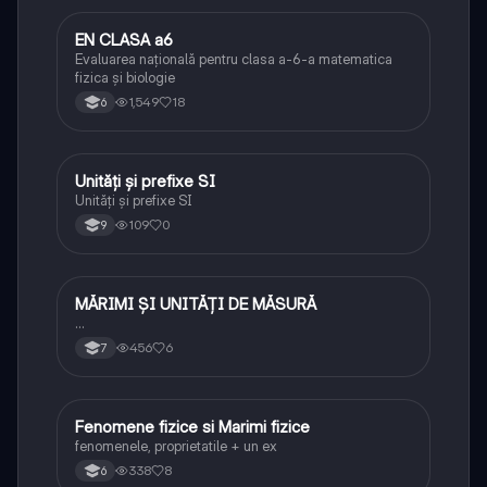
EN CLASA a6
Matematică
Evaluarea națională pentru clasa a-6-a matematica
fizica și biologie
1,549
18
6
Unități și prefixe SI
Fizică
Unități și prefixe SI
109
0
9
MĂRIMI ȘI UNITĂȚI DE MĂSURĂ
Fizică
…
456
6
7
Fenomene fizice si Marimi fizice
Fizică
fenomenele, proprietatile + un ex
338
8
6