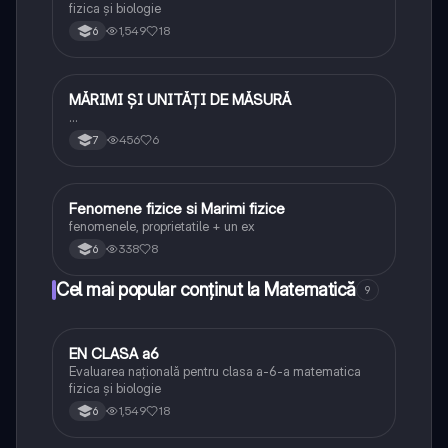
fizica și biologie
1,549
18
6
MĂRIMI ȘI UNITĂȚI DE MĂSURĂ
Fizică
…
456
6
7
Fenomene fizice si Marimi fizice
Fizică
fenomenele, proprietatile + un ex
338
8
6
Cel mai popular conținut la Matematică
9
EN CLASA a6
Matematică
Evaluarea națională pentru clasa a-6-a matematica
fizica și biologie
1,549
18
6