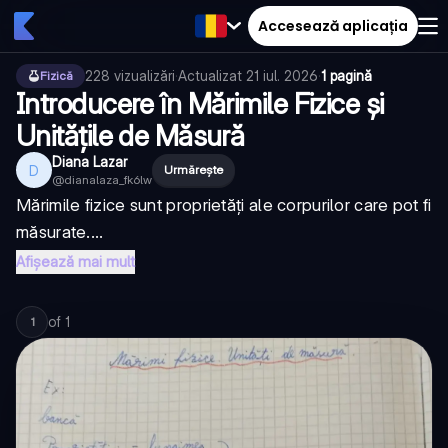
Accesează aplicația
228
vizualizări
·
Actualizat
21 iul. 2026
·
1 pagină
Fizică
Introducere în Mărimile Fizice și
Unitățile de Măsură
Diana Lazar
D
Urmărește
@
dianalaza_fk6lw
Mărimile fizice sunt proprietăți ale corpurilor care pot fi
măsurate....
Afișează mai mult
of
1
1