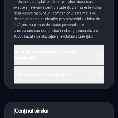
materiale de pe platformă, putem oferi răspunsuri
exacte și relevante pentru studenți. Dar nu este vorba
doar despre răspunsuri, companionul este mai ales
despre ghidarea studenților prin provocările zilnice de
învățare, cu planuri de studiu personalizate,
chestionare sau conținuturi în chat și personalizare
100% bazată pe abilitățile și evoluțiile studenților.
De unde pot descărca aplicația
Knowunity?
Aplicația este disponibilă în Google Play Store și Apple
App Store.
Este Knowunity chiar gratuită?
Da! Bucură-te de access la materiale de studiu,
conectează-te cu alți elevi, și primește ajutor instant -
toate acestea la un click distanță. În plus, câștigă
puncte ca să deblochezi mai multe funcționalități!
Conținut similar