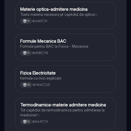
Materie optica-admitere medicina
Fizică
Toata materia necesara pt capitolul de optica✨
630
9
11
Formule Mecanica BAC
Fizică
Formule pentru BAC la Fizica - Mecanica
835
15
11
Fizica Electricitate
Fizică
formule cu mici explicatii
906
23
10
Termodinamica-materie admitere medicina
Fizică
Tot capitolul de termodinamica pentru admiterea la
medicina!✨
549
11
11