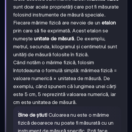
sunt doar acele proprietăți care pot fi măsurate
folosind instrumente de măsură speciale.
Fiecare mărime fizică are nevoie de un
etalon
prin care să fie exprimată. Acest etalon se
numește
unitate de măsură
. De exemplu,
metrul, secunda, kilogramul și centimetrul sunt
unități de măsură folosite în fizică.
Când notăm o mărime fizică, folosim
întotdeauna o formulă simplă: mărimea fizică =
valoare numerică × unitatea de măsură. De
exemplu, când spunem că lungimea unei cărți
este 5 cm, 5 reprezintă valoarea numerică, iar
cm este unitatea de măsură.
Bine de știut!
Culoarea nu este o mărime
fizică deoarece nu poate fi măsurată cu un
instrument de măsură specific. Poți face