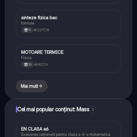
sinteze fizica bac
Fizică
formule
227
8
11
MOTOARE TERMICE
Fizică
Fizica
82
0
10
Mai mult
Cel mai popular conținut: Mass
3
EN CLASA a6
Matematică
Evaluarea națională pentru clasa a-6-a matematica