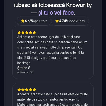
iubesc să folosească Knowunity
—
și tu o vei face
.
4.6
/5
App Store
4.7
/5
Google Play
Aplicația este foarte ușor de utilizat și bine
concepută. Am găsit tot ce căutam până acum
și am reușit să învăț multe din prezentări! Cu
siguranță voi folosi aplicația pentru o temă la
clasă! Și desigur, ajută mult ca sursă de
inspirație.
Ștefan S
utilizator iOS
Această aplicație este super. Sunt atât de multe
materiale de studiu și ajutor pentru elevi [...].
Materia mea mai problematică este franceza, de