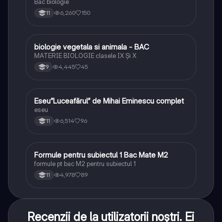
Bac biologie
6,260
150
11
biologie vegetala si animala - BAC
Biologie
MATERIE BIOLOGIE clasele IX Şi X
4,445
45
9
Eseu”Luceafărul” de Mihai Eminescu complet
Limba și literatura română
eseu
6,514
96
11
Formule pentru subiectul 1 Bac Mate M2
Matematică
formule pt bac M2 pentru subiectul 1
4,978
89
11
Recenzii de la utilizatorii noștri. Ei