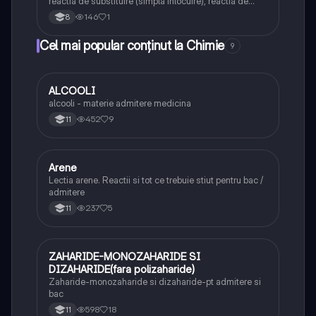
reactia de substituire (simpla inlocuire), reactia de
schimb(dubla inlocuire)- clasa a VIII-a
146
1
8
Cel mai popular conținut la Chimie
9
ALCOOLI
Chimie
alcooli - materie admitere medicina
452
9
11
Arene
Chimie
Lectia arene. Reactii si tot ce trebuie stiut pentru bac /
admitere
237
5
11
ZAHARIDE-MONOZAHARIDE SI
Chimie
DIZAHARIDE(fara polizaharide)
Zaharide-monozaharide si dizaharide-pt admitere si
bac
598
18
11