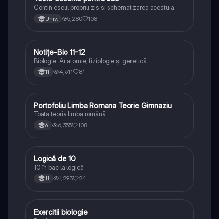
Contin eseul propriu zis si schematizarea acestuia
5,280
108
Univ.
Notițe-Bio 11-12
Biologie
Biologie. Anatomie, fiziologie și genetică
4,611
81
11
Portofoliu Limba Romana Teorie Gimnaziu
Limba și literatura română
Toata teoria limba română
6,355
108
6
Logică de 10
Logică
10 în bac la logică
1,293
24
11
Exercitii biologie
Biologie