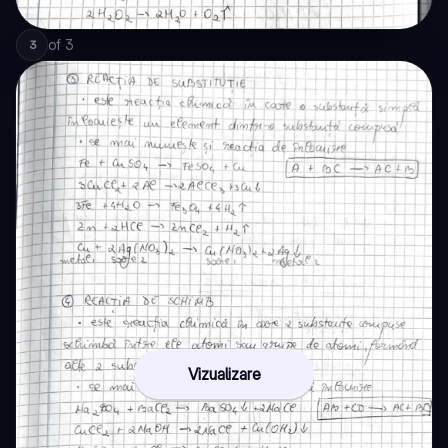
of
3
3
Vizualizare