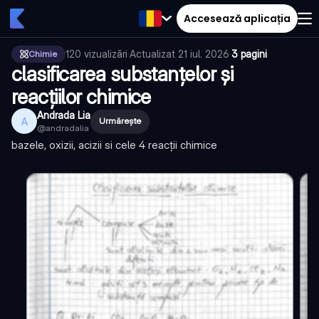
Accesează aplicația
120
vizualizări
·
Actualizat
21 iul. 2026
·
3 pagini
Chimie
clasificarea substanțelor și
reacțiilor chimice
Andrada Lia
A
Urmărește
@
andradalia
bazele, oxizii, acizii si cele 4 reacții chimice