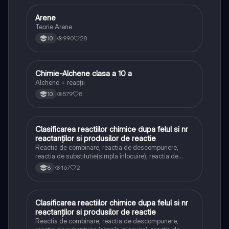
Arene
Chimie
Teorie Arene
990
28
10
Chimie-Alchene clasa a 10 a
Chimie
Alchene + reacții
579
8
10
Clasificarea reactiilor chimice dupa felul si nr
Chimie
reactanților si produsilor de reactie
Reactia de combinare, reactia de descompunere,
reactia de substitutie(simpla înlocuire), reactia de
schimb(dubla înlocuire)- clasa a VIII-a
167
2
8
Clasificarea reactiilor chimice dupa felul si nr
Chimie
reactanților si produsilor de reactie
Reactia de combinare, reactia de descompunere,