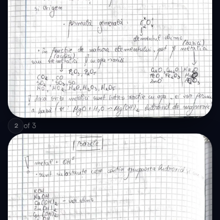
of
3
2