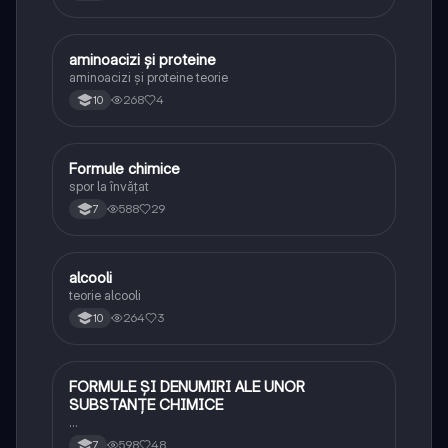
aminoacizi și proteine
Chimie
aminoacizi și proteine teorie
268
4
10
Formule chimice
Chimie
spor la învățat
588
29
7
alcooli
Chimie
teorie alcooli
264
3
10
FORMULE ȘI DENUMIRI ALE UNOR
Chimie
SUBSTANȚE CHIMICE
…
598
48
7