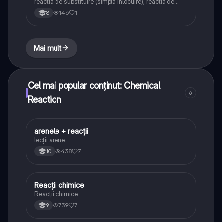
reactia de substituire (simpla inlocuire), reactia de
schimb(dubla inlocuire)- clasa a VIII-a
146
1
8
Mai mult
Cel mai popular conținut: Chemical
6
Reaction
arenele + reacții
Chimie
lecții arene
438
7
10
Reacții chimice
Chimie
Reacții chimice
739
7
9