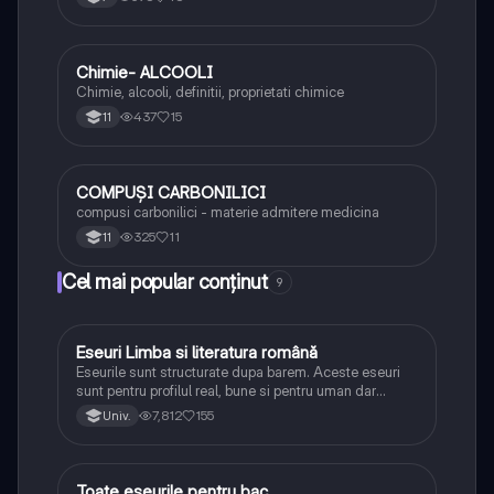
Chimie- ALCOOLI
Chimie
Chimie, alcooli, definitii, proprietati chimice
437
15
11
COMPUȘI CARBONILICI
Chimie
compusi carbonilici - materie admitere medicina
325
11
11
Cel mai popular conținut
9
Eseuri Limba si literatura română
Limba și literatura română
Eseurile sunt structurate dupa barem. Aceste eseuri
sunt pentru profilul real, bune si pentru uman dar
lipsesc relatiile dintre personaje si caracrerizarile.
7,812
155
Univ.
Toate eseurile pentru bac
Limba și literatura română