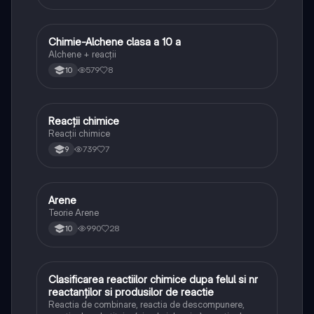
Chimie-Alchene clasa a 10 a
Chimie
Alchene + reacții
579
8
10
Reacții chimice
Chimie
Reacții chimice
739
7
9
Arene
Chimie
Teorie Arene
990
28
10
Clasificarea reactiilor chimice dupa felul si nr
Chimie
reactanților si produsilor de reactie
Reactia de combinare, reactia de descompunere,