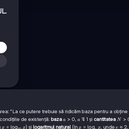
UL
.
area: "La ce putere trebuie să ridicăm baza pentru a obține
a
>
0
a

=
1
N
>
 condițiile de existență:
baza
,
și
cantitatea
a
a
N
>
\neq
>
lg x =
g
=
lo
g
\ln x =
ln
=
lo
g
e
≈
2
,
) și
logaritmul natural
(
, unde
x
x
x
x
e
10
e