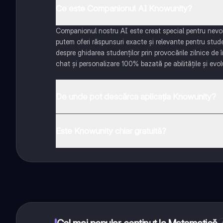
Ce este Companionul AI Knowunity?
Companionul nostru AI este creat special pentru nevoil
putem oferi răspunsuri exacte și relevante pentru stud
despre ghidarea studenților prin provocările zilnice de 
chat și personalizare 100% bazată pe abilitățile și evolu
De unde pot descărca aplicația Knowunity?
Aplicația este disponibilă în Google Play Store și Apple
Este Knowunity chiar gratuită?
Da! Bucură-te de access la materiale de studiu, conecte
distanță. În plus, câștigă puncte ca să deblochezi mai