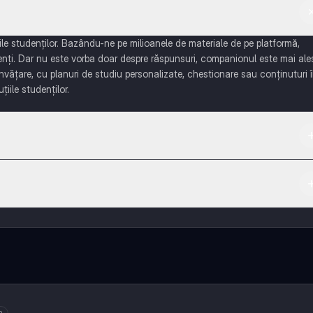
e studenților. Bazându-ne pe milioanele de materiale de pe platformă,
enți. Dar nu este vorba doar despre răspunsuri, companionul este mai ale
învățare, cu planuri de studiu personalizate, chestionare sau conținuturi 
țiile studenților.
 App Store.
ază-te cu alți elevi, și primește ajutor instant - toate acestea la un cli
 multe funcționalități!