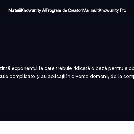
Materii
Knowunity AI
Program de Creatori
Mai mult
Knowunity Pro
ezintă exponentul la care trebuie ridicată o bază pentru a o
lcule complicate și au aplicații în diverse domenii, de la c