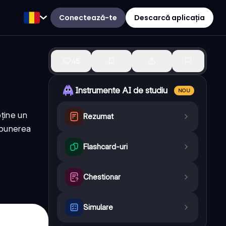
Conectează-te
Descarcă aplicația
45
Instrumente AI de studiu
NOU
bține un
Rezumat
ompunerea
Flashcard-uri
Chestionar
Simulare