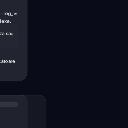
ox
⋅
lo
g
n
x
a
plexe.
aza sau
cătoare