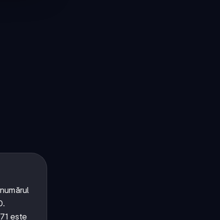
 numărul
0
.
71
este