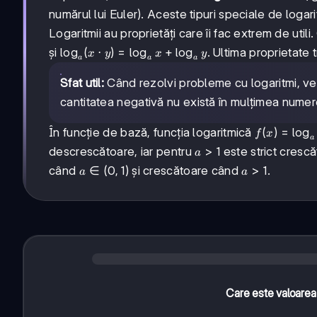
N
N
\
numărul lui Euler). Aceste tipuri speciale de logar
x
Logaritmii au proprietăți care îi fac extrem de util
\log_a
lo
g
(
⋅
)
=
lo
g
+
lo
g
și
. Ultima proprietate 
x
y
x
y
a
a
a
(x
\cdot
Sfat util:
Când rezolvi probleme cu logaritmi, ver
y) =
cantitatea negativă nu există în mulțimea numer
\log_a
x +
f(x) =
(
)
=
lo
g
În funcție de bază, funcția logaritmică
f
x
\log_a
a
\log_a
y
a
>
1
descrescătoare, iar pentru
este strict crescă
a
x
>
a
∈
(
0
,
1
)
a
>
1
când
și crescătoare când
.
a
a
1
\in
>
(0,
1
1)
Care este valoarea 