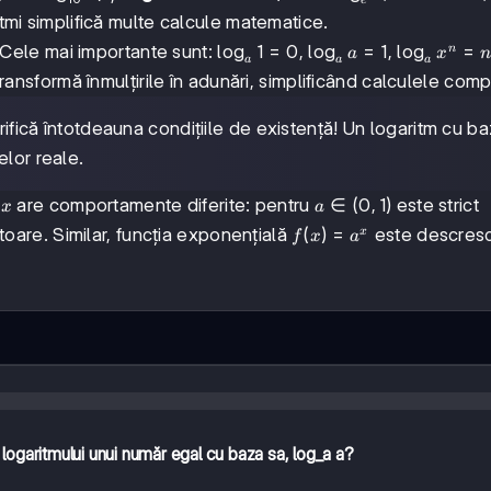
0
1
0
log_{10}
\log_e
\appr
itmi simplifică multe calcule matematice.
x
2,71
\log_a
lo
g
1
=
0
\log_a
lo
g
=
1
\log_a
lo
g
=
i. Cele mai importante sunt:
,
,
n
a
x
a
a
a
1 = 0
a = 1
x^n =
transformă înmulțirile în adunări, simplificând calculele com
n
\cdot
ifică întotdeauna condițiile de existență! Un logaritm cu b
\log_a
elor reale.
x
a
∈
(
0
,
1
)
are comportamente diferite: pentru
este strict
x
a
\in
f(x)
(
)
=
toare. Similar, funcția exponențială
este descres
x
f
x
a
(0,
=
1)
a^x
logaritmului unui număr egal cu baza sa, log_a a?