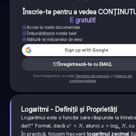
Înscrie-te pentru a vedea CONȚINUT
E gratuit!
Acces la toate documentele
Îmbunătățește notele tale!
Alătură-te milioanelor de elevi
Înregistrează-te cu EMAIL
Prin înregistrare, accepți
Termenii de serviciu
și
Politica de
confidențialitate
Logaritmi - Definiții și Proprietăți
Logaritmul este o funcție care răspunde la întreb
a^x
=
x =
=
lo
g
dat?" Formal, dacă
, atunci
, cu
x
a
N
x
N
a
=
\log_a
\
l
În practică, folosim frecvent
logaritmul zecimal
(