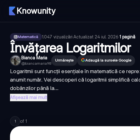
Knowunity
1.047
vizualizări
·
Actualizat
24 iul. 2026
·
1 pagină
Matematică
Învățarea Logaritmilor
Bianca Maria
Urmărește
Adaugă la sursele Google
@
biancamaria98
Logaritmii sunt funcții esențiale în matematică ce repr
anumit număr. Vei descoperi că logaritmii simplifică ca
dobânzilor până la...
Afișează mai mult
of
1
1