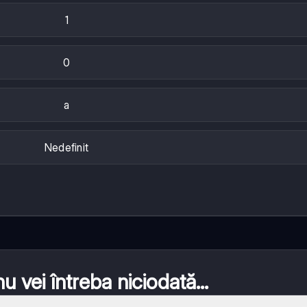
1
0
a
Nedefinit
 vei întreba niciodată...