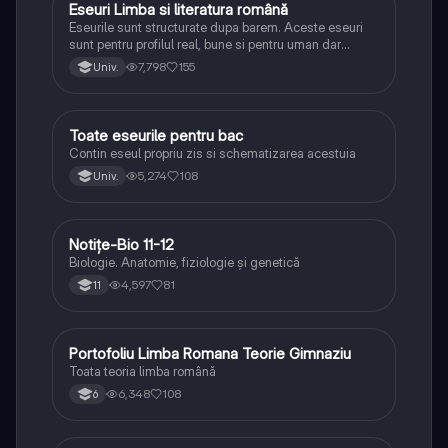
Eseuri Limba si literatura română
Limba și literatura română
Eseurile sunt structurate dupa barem. Aceste eseuri
sunt pentru profilul real, bune si pentru uman dar
lipsesc relatiile dintre personaje si caracrerizarile.
7,798
155
Univ.
Toate eseurile pentru bac
Limba și literatura română
Contin eseul propriu zis si schematizarea acestuia
5,274
108
Univ.
Notițe-Bio 11-12
Biologie
Biologie. Anatomie, fiziologie și genetică
4,597
81
11
Portofoliu Limba Romana Teorie Gimnaziu
Limba și literatura română
Toata teoria limba română
6,348
108
6