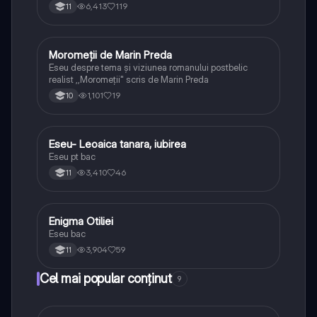
6,413
119
11
Moromeții de Marin Preda
Limba și literatura română
Eseu despre tema și viziunea romanului postbelic
realist ,,Moromeții" scris de Marin Preda
1,101
19
10
Eseu- Leoaica tanara, iubirea
Limba și literatura română
Eseu pt bac
3,410
46
11
Enigma Otiliei
Limba și literatura română
Eseu bac
3,904
59
11
Cel mai popular conținut
9