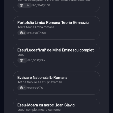
5,274
108
Univ.
Portofoliu Limba Romana Teorie Gimnaziu
Limba și literatura română
Toata teoria limba română
6,348
108
6
Eseu”Luceafărul” de Mihai Eminescu complet
Limba și literatura română
eseu
6,509
96
11
Evaluare Nationala lb Romana
Limba și literatura română
Tot ce trebuie sa stii pt examen
2,544
0
7
Eseu-Moara cu noroc ,Ioan Slavici
Limba și literatura română
eseul complet moara cu noroc