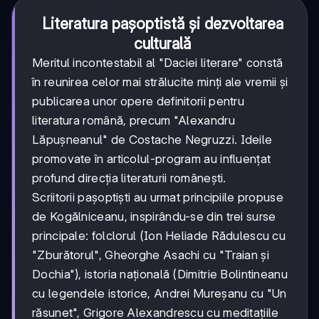
Literatura pașoptistă și dezvoltarea
culturală
Meritul incontestabil al "Daciei literare" constă
în reunirea celor mai strălucite minți ale vremii și
publicarea unor opere definitorii pentru
literatura română, precum "Alexandru
Lăpușneanul" de Costache Negruzzi. Ideile
promovate în articolul-program au influențat
profund direcția literaturii românești.
Scriitorii pașoptiști au urmat principiile propuse
de Kogălniceanu, inspirându-se din trei surse
principale: folclorul (Ion Heliade Rădulescu cu
"Zburătorul", Gheorghe Asachi cu "Traian și
Dochia"), istoria națională (Dimitrie Bolintineanu
cu legendele istorice, Andrei Mureșanu cu "Un
răsunet", Grigore Alexandrescu cu meditațiile