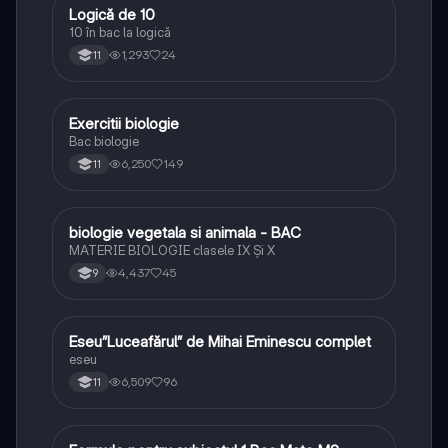
Logică de 10
Logică
10 în bac la logică
1,293
24
11
Exercitii biologie
Biologie
Bac biologie
6,250
149
11
biologie vegetala si animala - BAC
Biologie
MATERIE BIOLOGIE clasele IX Şi X
4,437
45
9
Eseu”Luceafărul” de Mihai Eminescu complet
Limba și literatura română
eseu
6,509
96
11