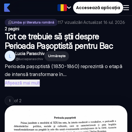
Accesează aplicația
117
vizualizări
·
Actualizat
16 iul. 2026
·
Limba și literatura română
2 pagini
Tot ce trebuie să știi despre
Perioada Pașoptistă pentru Bac
Lucia Paraschiv
L
Urmărește
@
luciaparaschiv
Perioada pașoptistă (1830-1860) reprezintă o etapă
de intensă transformare în...
Afișează mai mult
of
2
1