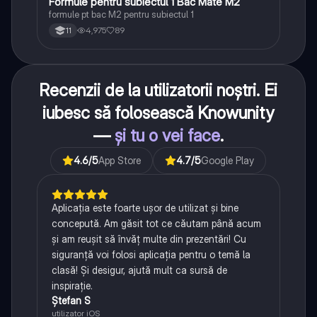
Formule pentru subiectul 1 Bac Mate M2
Matematică
formule pt bac M2 pentru subiectul 1
4,975
89
11
Recenzii de la utilizatorii noștri. Ei
iubesc să folosească Knowunity
—
și tu o vei face
.
4.6
/5
App Store
4.7
/5
Google Play
Aplicația este foarte ușor de utilizat și bine
concepută. Am găsit tot ce căutam până acum
și am reușit să învăț multe din prezentări! Cu
siguranță voi folosi aplicația pentru o temă la
clasă! Și desigur, ajută mult ca sursă de
inspirație.
Ștefan S
utilizator iOS