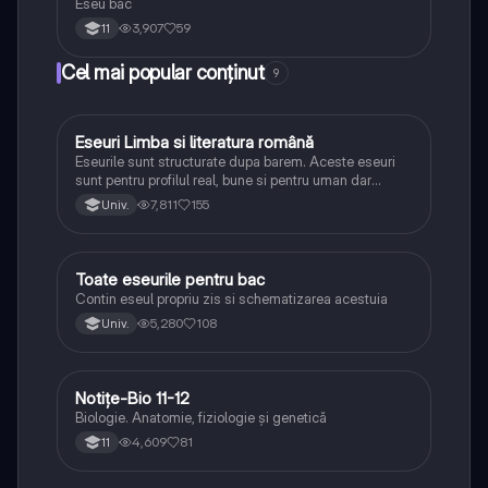
Eseu bac
3,907
59
11
Cel mai popular conținut
9
Eseuri Limba si literatura română
Limba și literatura română
Eseurile sunt structurate dupa barem. Aceste eseuri
sunt pentru profilul real, bune si pentru uman dar
lipsesc relatiile dintre personaje si caracrerizarile.
7,811
155
Univ.
Toate eseurile pentru bac
Limba și literatura română
Contin eseul propriu zis si schematizarea acestuia
5,280
108
Univ.
Notițe-Bio 11-12
Biologie
Biologie. Anatomie, fiziologie și genetică
4,609
81
11