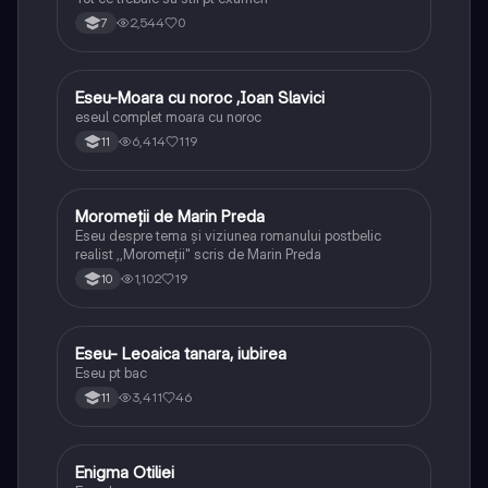
2,544
0
7
Eseu-Moara cu noroc ,Ioan Slavici
Limba și literatura română
eseul complet moara cu noroc
6,414
119
11
Moromeții de Marin Preda
Limba și literatura română
Eseu despre tema și viziunea romanului postbelic
realist ,,Moromeții" scris de Marin Preda
1,102
19
10
Eseu- Leoaica tanara, iubirea
Limba și literatura română
Eseu pt bac
3,411
46
11
Enigma Otiliei
Limba și literatura română