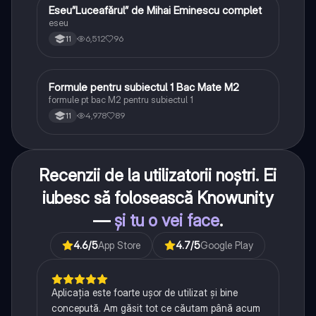
Eseu”Luceafărul” de Mihai Eminescu complet
Limba și literatura română
eseu
6,512
96
11
Formule pentru subiectul 1 Bac Mate M2
Matematică
formule pt bac M2 pentru subiectul 1
4,978
89
11
Recenzii de la utilizatorii noștri. Ei
iubesc să folosească Knowunity
—
și tu o vei face
.
4.6
/5
App Store
4.7
/5
Google Play
Aplicația este foarte ușor de utilizat și bine
concepută. Am găsit tot ce căutam până acum