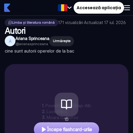
Accesează aplicația
171
vizualizări
·
Actualizat
17 iul. 2026
Limba și literatura română
Autori
Ariana Sprinceana
A
Urmărește
@
arianasprinceana
cine sunt autorii operelor de la bac
1
.
Povestea lui Harap-Alb
2
.
Luceafărul
3
.
Moara cu Noroc
15
4
.
O scrisoare pierdută
Începe flashcard-urile