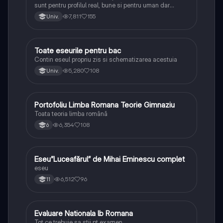
sunt pentru profilul real, bune si pentru uman dar
lipsesc relatiile dintre personaje si caracrerizarile.
7,811
155
Univ.
Toate eseurile pentru bac
Limba și literatura română
Contin eseul propriu zis si schematizarea acestuia
5,280
108
Univ.
Portofoliu Limba Romana Teorie Gimnaziu
Limba și literatura română
Toata teoria limba română
6,354
108
6
Eseu”Luceafărul” de Mihai Eminescu complet
Limba și literatura română
eseu
6,512
96
11
Evaluare Nationala lb Romana
Limba și literatura română
Tot ce trebuie sa stii pt examen