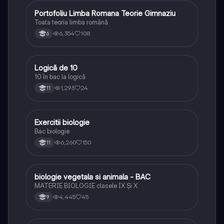
Portofoliu Limba Romana Teorie Gimnaziu
Limba și literatura română
Toata teoria limba română
6,354
108
6
Logică de 10
Logică
10 în bac la logică
1,293
24
11
Exercitii biologie
Biologie
Bac biologie
6,260
150
11
biologie vegetala si animala - BAC
Biologie
MATERIE BIOLOGIE clasele IX Şi X
4,445
45
9