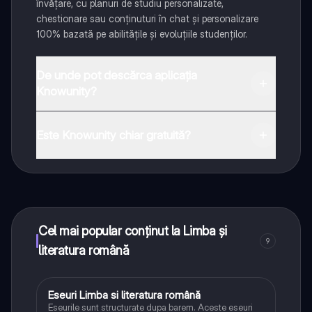
învățare, cu planuri de studiu personalizate,
chestionare sau conținuturi în chat și personalizare
100% bazată pe abilitățile și evoluțiile studenților.
De unde pot descărca aplicația
Knowunity?
Aplicația este disponibilă în Google Play Store și Apple
App Store.
Este Knowunity chiar gratuită?
Da! Bucură-te de access la materiale de studiu,
conectează-te cu alți elevi, și primește ajutor instant -
toate acestea la un click distanță. În plus, câștigă
puncte ca să deblochezi mai multe funcționalități!
Cel mai popular conținut la Limba și
9
literatura română
Eseuri Limba si literatura română
Limba și literatura română
Eseurile sunt structurate dupa barem. Aceste eseuri