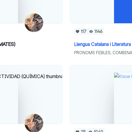
117
1146
(MATES)
Llengua Catalana i Literatura
PRONOMS FEBLES, COMBIN
25
1040