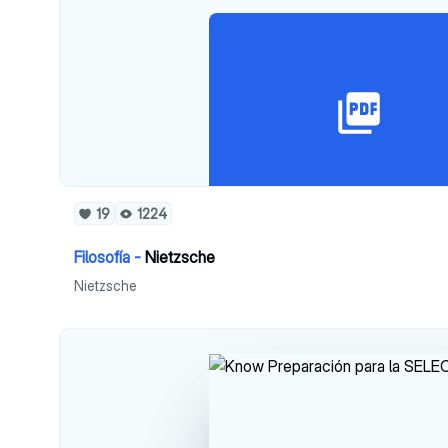
19
1224
Filosofía -
Nietzsche
Nietzsche