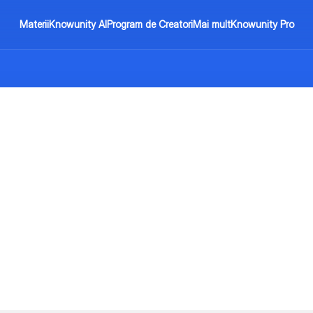
Materii
Knowunity AI
Program de Creatori
Mai mult
Knowunity Pro