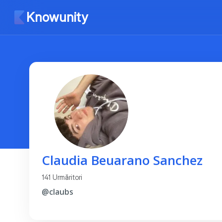
Knowunity
Claudia Beuarano Sanchez
141 Urmăritori
@claubs